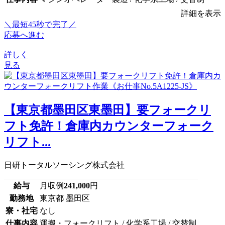
詳細を表示
＼最短45秒で完了／
応募へ進む
詳しく
見る
【東京都墨田区東墨田】要フォークリ
フト免許！倉庫内カウンターフォーク
リフト...
日研トータルソーシング株式会社
給与
月収例
241,000
円
勤務地
東京都 墨田区
寮・社宅
なし
仕事内容
運搬・フォークリフト / 化学系工場 / 交替制