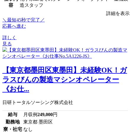
容
造スタッフ
詳細を表示
＼最短45秒で完了／
応募へ進む
詳しく
見る
【東京都墨田区東墨田】未経験OK！ガ
ラスびんの製造マシンオペレーター
《お仕...
日研トータルソーシング株式会社
給与
月収例
249,000
円
勤務地
東京都 墨田区
寮・社宅
なし