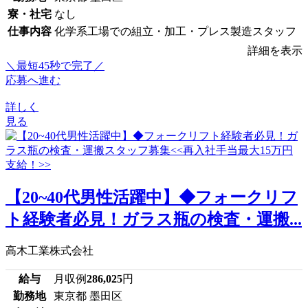
寮・社宅
なし
仕事内容
化学系工場での組立・加工・プレス製造スタッフ
詳細を表示
＼最短45秒で完了／
応募へ進む
詳しく
見る
【20~40代男性活躍中】◆フォークリフ
ト経験者必見！ガラス瓶の検査・運搬...
高木工業株式会社
給与
月収例
286,025
円
勤務地
東京都 墨田区