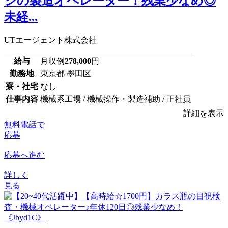
ジの製造オペレーター！残業少なめ◎
未経...
UTエージェント株式会社
給与
月収例
278,000
円
勤務地
東京都 墨田区
寮・社宅
なし
仕事内容
機械系工場 / 機械操作・製造補助 / 正社員
詳細を表示
無料電話で
応募
応募へ進む
詳しく
見る