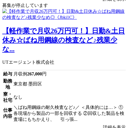
募集が停止しています
【軽作業で月収26万円可！】日勤&土日
休み☆ばね用鋼線の検査など♪残業少
な...
UTエージェント株式会社
給与
月収例
267,000
円
勤務
東京都 墨田区
地
寮・
なし
社宅
＼ばね用鋼線の耐久検査など♪／ ＜具体的には…＞ ①
仕事
各現場から製品の一部を回収する ②回収した製品を検
内容
査場にもちかえり、 引っ張...
詳細を表示