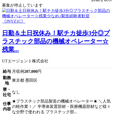
募集が停止しています
日勤＆土日祝休み！駅チカ徒歩3分◎プ
ラスチック部品の機械オペレーター☆
残業...
UTエージェント株式会社
給与
月収例
207,000
円
勤務
東京都 墨田区
地
寮・
なし
社宅
★プラスチック部品製造の機械オペレーター★ ＼人気
仕事
の軽作業！／ 半導体装置部材・医療機器部材など様々
内容
な分野で使われる プラスチック部...