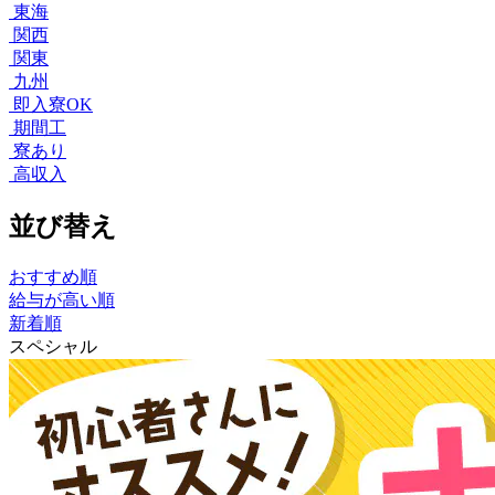
東海
関西
関東
九州
即入寮OK
期間工
寮あり
高収入
並び替え
おすすめ順
給与が高い順
新着順
スペシャル