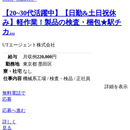
【20~30代活躍中】【日勤&土日祝休
み】軽作業！製品の検査・梱包★駅チ
カ...
UTエージェント株式会社
給与
月収例
220,000
円
勤務地
東京都 墨田区
寮・社宅
なし
仕事内容
機械系工場 / 検査・検品 / 正社員
詳細を表示
無料電話で
応募
応募へ進む
詳しく
見る