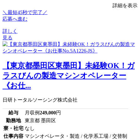
詳細を表示
＼最短45秒で完了／
応募へ進む
詳しく
見る
【東京都墨田区東墨田】未経験OK！ガ
ラスびんの製造マシンオペレーター
《お仕...
日研トータルソーシング株式会社
給与
月収例
249,000
円
勤務地
東京都 墨田区
寮・社宅
なし
仕事内容
マシンオペレータ・製造 / 化学系工場 / 交替制