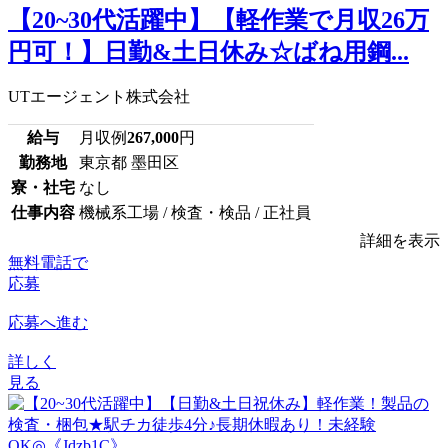
【20~30代活躍中】【軽作業で月収26万
円可！】日勤&土日休み☆ばね用鋼...
UTエージェント株式会社
給与
月収例
267,000
円
勤務地
東京都 墨田区
寮・社宅
なし
仕事内容
機械系工場 / 検査・検品 / 正社員
詳細を表示
無料電話で
応募
応募へ進む
詳しく
見る