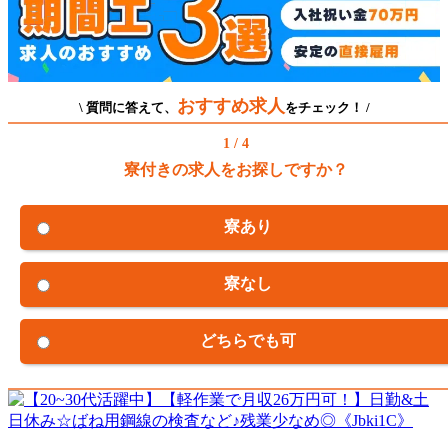
おすすめ求人
\ 質問に答えて、
をチェック！ /
1 / 4
寮付きの求人をお探しですか？
寮あり
寮なし
どちらでも可