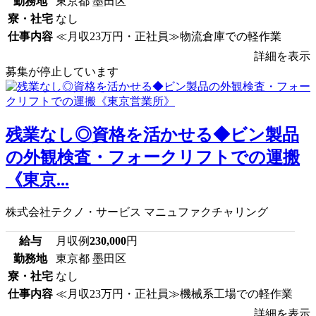
勤務地
東京都 墨田区
寮・社宅
なし
仕事内容
≪月収23万円・正社員≫物流倉庫での軽作業
詳細を表示
募集が停止しています
残業なし◎資格を活かせる◆ビン製品
の外観検査・フォークリフトでの運搬
《東京...
株式会社テクノ・サービス マニュファクチャリング
給与
月収例
230,000
円
勤務地
東京都 墨田区
寮・社宅
なし
仕事内容
≪月収23万円・正社員≫機械系工場での軽作業
詳細を表示