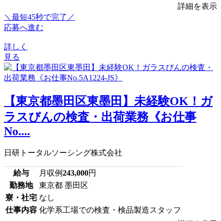
詳細を表示
＼最短45秒で完了／
応募へ進む
詳しく
見る
【東京都墨田区東墨田】未経験OK！ガ
ラスびんの検査・出荷業務《お仕事
No....
日研トータルソーシング株式会社
給与
月収例
243,000
円
勤務地
東京都 墨田区
寮・社宅
なし
仕事内容
化学系工場での検査・検品製造スタッフ