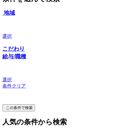
地域
選択
こだわり
給与/職種
選択
条件クリア
この条件で検索
人気の条件から検索