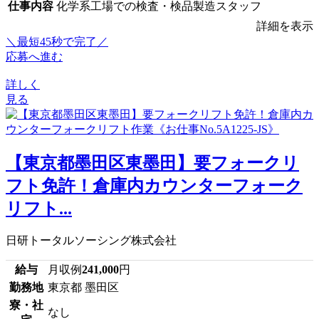
仕事内容
化学系工場での検査・検品製造スタッフ
詳細を表示
＼最短45秒で完了／
応募へ進む
詳しく
見る
【東京都墨田区東墨田】要フォークリ
フト免許！倉庫内カウンターフォーク
リフト...
日研トータルソーシング株式会社
給与
月収例
241,000
円
勤務地
東京都 墨田区
寮・社
なし