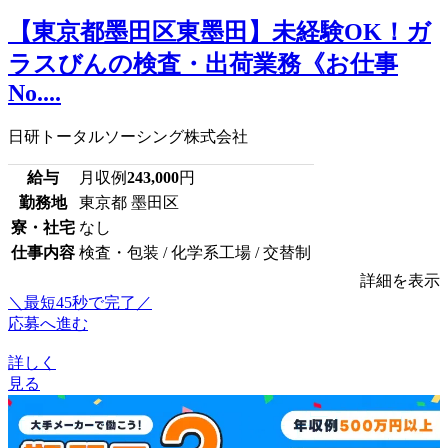
【東京都墨田区東墨田】未経験OK！ガ
ラスびんの検査・出荷業務《お仕事
No....
日研トータルソーシング株式会社
給与
月収例
243,000
円
勤務地
東京都 墨田区
寮・社宅
なし
仕事内容
検査・包装 / 化学系工場 / 交替制
詳細を表示
＼最短45秒で完了／
応募へ進む
詳しく
見る