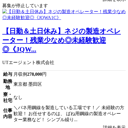
募集が停止しています
【日勤＆土日休み】ネジの製造オペレ
ーター！残業少なめ◎未経験歓迎
◎《JQW...
UTエージェント株式会社
給与
月収例
278,000
円
勤務
東京都 墨田区
地
寮・
なし
社宅
＼バネ用鋼線を製造している工場です！／ 未経験の方
仕事
歓迎！ お任せするのは、 ばね用鋼線の製造オペレー
内容
ター業務など！ シンプル繰り...
詳細を表示