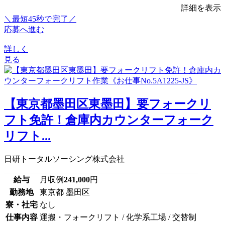
詳細を表示
＼最短45秒で完了／
応募へ進む
詳しく
見る
【東京都墨田区東墨田】要フォークリ
フト免許！倉庫内カウンターフォーク
リフト...
日研トータルソーシング株式会社
給与
月収例
241,000
円
勤務地
東京都 墨田区
寮・社宅
なし
仕事内容
運搬・フォークリフト / 化学系工場 / 交替制