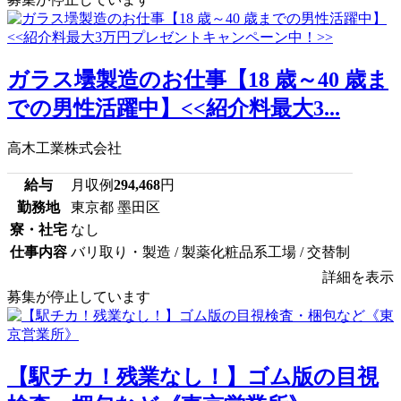
ガラス壜製造のお仕事【18 歳～40 歳ま
での男性活躍中】<<紹介料最大3...
高木工業株式会社
給与
月収例
294,468
円
勤務地
東京都 墨田区
寮・社宅
なし
仕事内容
バリ取り・製造 / 製薬化粧品系工場 / 交替制
詳細を表示
募集が停止しています
【駅チカ！残業なし！】ゴム版の目視