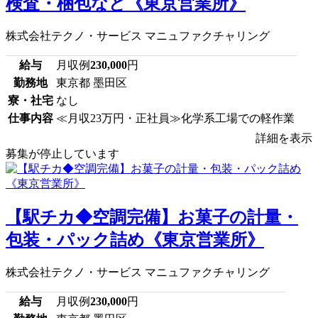
検査・梱包など《東京営業所》
株式会社テクノ・サービス マニュファクチャリング
給与
月収例
230,000
円
勤務地
東京都 墨田区
寮・社宅
なし
仕事内容
≪月収23万円・正社員≫化学系工場での軽作業
詳細を表示
募集が停止しています
【駅チカ◆空調完備】お菓子の計量・
包装・パック詰め《東京営業所》
株式会社テクノ・サービス マニュファクチャリング
給与
月収例
230,000
円