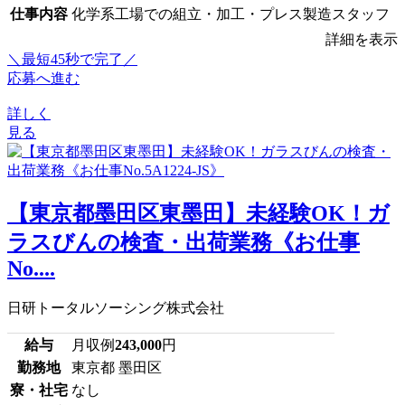
仕事内容
化学系工場での組立・加工・プレス製造スタッフ
詳細を表示
＼最短45秒で完了／
応募へ進む
詳しく
見る
【東京都墨田区東墨田】未経験OK！ガ
ラスびんの検査・出荷業務《お仕事
No....
日研トータルソーシング株式会社
給与
月収例
243,000
円
勤務地
東京都 墨田区
寮・社宅
なし