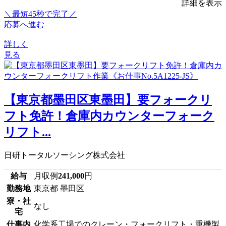
詳細を表示
＼最短45秒で完了／
応募へ進む
詳しく
見る
【東京都墨田区東墨田】要フォークリ
フト免許！倉庫内カウンターフォーク
リフト...
日研トータルソーシング株式会社
給与
月収例
241,000
円
勤務地
東京都 墨田区
寮・社
なし
宅
仕事内
化学系工場でのクレーン・フォークリフト・重機製