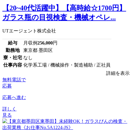
【20~40代活躍中】【高時給☆1700円】
ガラス瓶の目視検査・機械オペレ...
UTエージェント株式会社
給与
月収例
256,000
円
勤務地
東京都 墨田区
寮・社宅
なし
仕事内容
化学系工場 / 機械操作・製造補助 / 正社員
詳細を表示
無料電話で
応募
応募へ進む
詳しく
見る