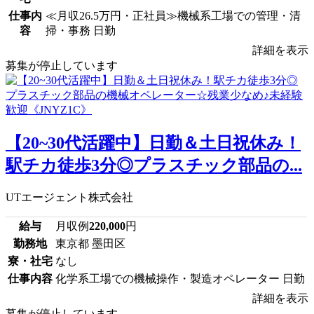
仕事内
≪月収26.5万円・正社員≫機械系工場での管理・清
容
掃・事務 日勤
詳細を表示
募集が停止しています
【20~30代活躍中】日勤＆土日祝休み！
駅チカ徒歩3分◎プラスチック部品の...
UTエージェント株式会社
給与
月収例
220,000
円
勤務地
東京都 墨田区
寮・社宅
なし
仕事内容
化学系工場での機械操作・製造オペレーター 日勤
詳細を表示
募集が停止しています