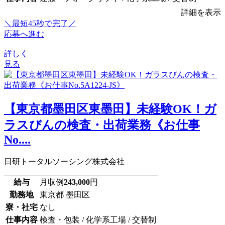
詳細を表示
＼最短45秒で完了／
応募へ進む
詳しく
見る
【東京都墨田区東墨田】未経験OK！ガ
ラスびんの検査・出荷業務《お仕事
No....
日研トータルソーシング株式会社
給与
月収例
243,000
円
勤務地
東京都 墨田区
寮・社宅
なし
仕事内容
検査・包装 / 化学系工場 / 交替制