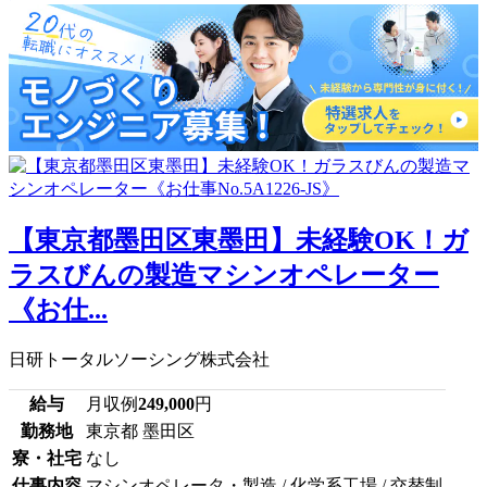
【東京都墨田区東墨田】未経験OK！ガ
ラスびんの製造マシンオペレーター
《お仕...
日研トータルソーシング株式会社
給与
月収例
249,000
円
勤務地
東京都 墨田区
寮・社宅
なし
仕事内容
マシンオペレータ・製造 / 化学系工場 / 交替制