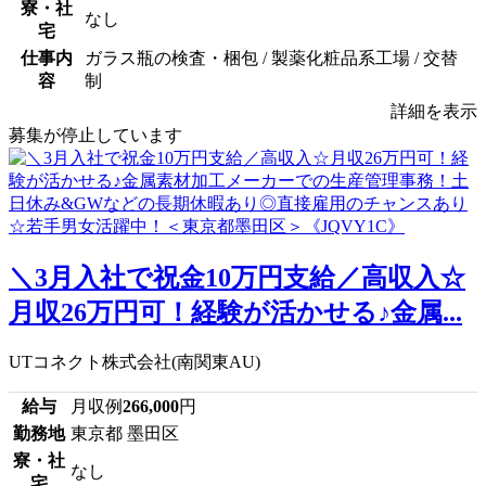
寮・社
なし
宅
仕事内
ガラス瓶の検査・梱包 / 製薬化粧品系工場 / 交替
容
制
詳細を表示
募集が停止しています
＼3月入社で祝金10万円支給／高収入☆
月収26万円可！経験が活かせる♪金属...
UTコネクト株式会社(南関東AU)
給与
月収例
266,000
円
勤務地
東京都 墨田区
寮・社
なし
宅