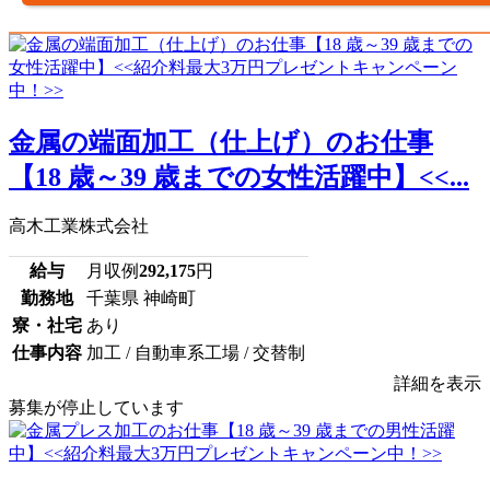
金属の端面加工（仕上げ）のお仕事
【18 歳～39 歳までの女性活躍中】<<...
高木工業株式会社
給与
月収例
292,175
円
勤務地
千葉県 神崎町
寮・社宅
あり
仕事内容
加工 / 自動車系工場 / 交替制
詳細を表示
募集が停止しています