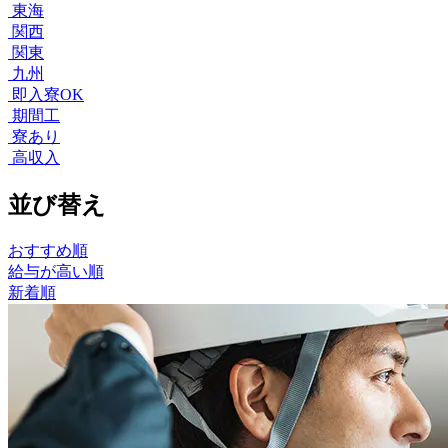
東海
関西
関東
九州
即入寮OK
期間工
寮あり
高収入
並び替え
おすすめ順
給与が高い順
新着順