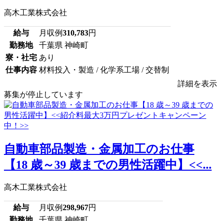
高木工業株式会社
給与
月収例
310,783
円
勤務地
千葉県 神崎町
寮・社宅
あり
仕事内容
材料投入・製造 / 化学系工場 / 交替制
詳細を表示
募集が停止しています
自動車部品製造・金属加工のお仕事
【18 歳～39 歳までの男性活躍中】<<...
高木工業株式会社
給与
月収例
298,967
円
勤務地
千葉県 神崎町