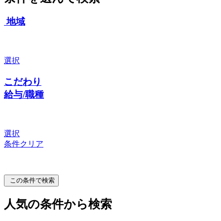
地域
選択
こだわり
給与/職種
選択
条件クリア
この条件で検索
人気の条件から検索