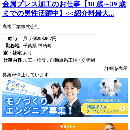
金属プレス加工のお仕事【18 歳～39 歳
までの男性活躍中】<<紹介料最大...
高木工業株式会社
給与
月収例
298,967
円
勤務地
千葉県 神崎町
寮・社宅
あり
仕事内容
加工・検査 / 自動車系工場 / 交替制
詳細を表示
募集が停止しています