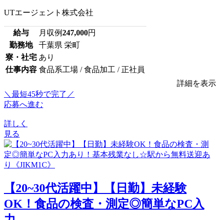
UTエージェント株式会社
給与
月収例
247,000
円
勤務地
千葉県 栄町
寮・社宅
あり
仕事内容
食品系工場 / 食品加工 / 正社員
詳細を表示
＼最短45秒で完了／
応募へ進む
詳しく
見る
【20~30代活躍中】【日勤】未経験
OK！食品の検査・測定◎簡単なPC入
力...