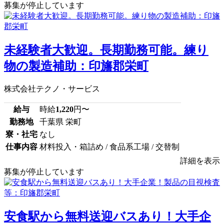
募集が停止しています
未経験者大歓迎。長期勤務可能。練り
物の製造補助：印旛郡栄町
株式会社テクノ・サービス
給与
時給
1,220
円〜
勤務地
千葉県 栄町
寮・社宅
なし
仕事内容
材料投入・箱詰め / 食品系工場 / 交替制
詳細を表示
募集が停止しています
安食駅から無料送迎バスあり！大手企