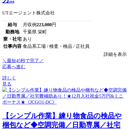
UTエージェント株式会社
給与
月収例
223,000
円
勤務地
千葉県 栄町
寮・社宅
あり
仕事内容
食品系工場 / 検査・検品 / 正社員
詳細を表示
＼最短45秒で完了／
応募へ進む
詳しく
見る
【シンプル作業】練り物食品の検品や
梱包など◆空調完備／日勤専属／社宅