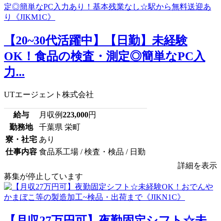
【20~30代活躍中】【日勤】未経験
OK！食品の検査・測定◎簡単なPC入
力...
UTエージェント株式会社
給与
月収例
223,000
円
勤務地
千葉県 栄町
寮・社宅
あり
仕事内容
食品系工場 / 検査・検品 / 日勤
詳細を表示
募集が停止しています
【月収27万円可】夜勤固定シフト☆未