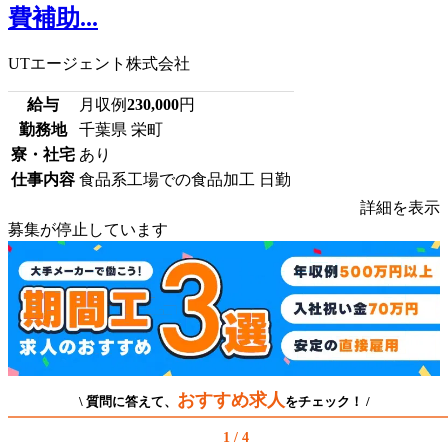
費補助...
UTエージェント株式会社
給与
月収例
230,000
円
勤務地
千葉県 栄町
寮・社宅
あり
仕事内容
食品系工場での食品加工 日勤
詳細を表示
募集が停止しています
おすすめ求人
\ 質問に答えて、
をチェック！ /
1 / 4