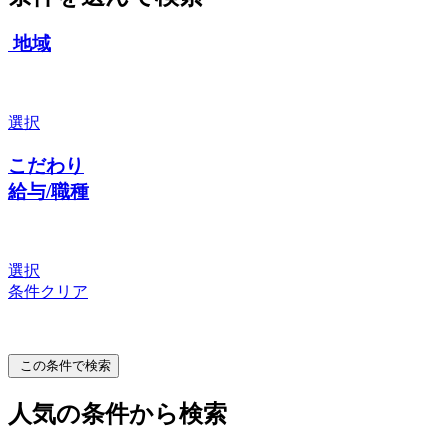
地域
選択
こだわり
給与/職種
選択
条件クリア
この条件で検索
人気の条件から検索