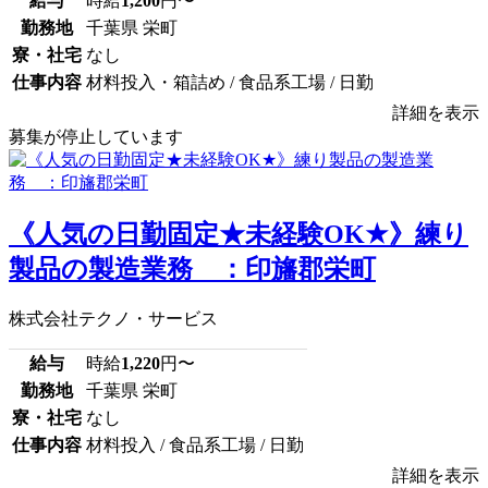
給与
時給
1,200
円〜
勤務地
千葉県 栄町
寮・社宅
なし
仕事内容
材料投入・箱詰め / 食品系工場 / 日勤
詳細を表示
募集が停止しています
《人気の日勤固定★未経験OK★》練り
製品の製造業務 ：印旛郡栄町
株式会社テクノ・サービス
給与
時給
1,220
円〜
勤務地
千葉県 栄町
寮・社宅
なし
仕事内容
材料投入 / 食品系工場 / 日勤
詳細を表示