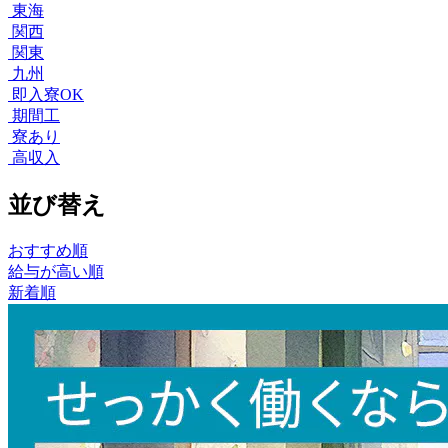
東海
関西
関東
九州
即入寮OK
期間工
寮あり
高収入
並び替え
おすすめ順
給与が高い順
新着順