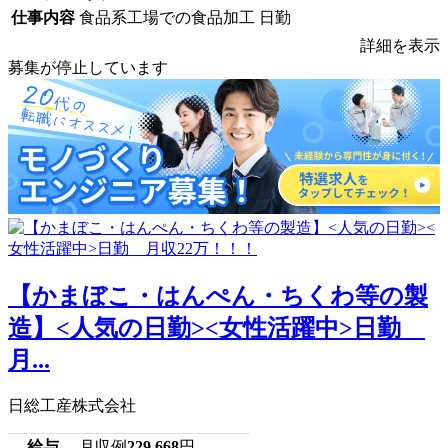
仕事内容
食品系工場での食品加工 日勤
詳細を表示
募集が停止しています
【かまぼこ・はんぺん・ちくわ等の製
造】<人気の日勤><女性活躍中>日勤
月...
日総工産株式会社
給与
月収例
229,668
円