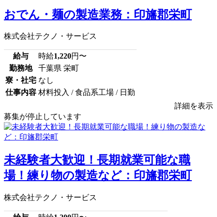
おでん・麺の製造業務：印旛郡栄町
株式会社テクノ・サービス
給与
時給
1,220
円〜
勤務地
千葉県 栄町
寮・社宅
なし
仕事内容
材料投入 / 食品系工場 / 日勤
詳細を表示
募集が停止しています
未経験者大歓迎！長期就業可能な職
場！練り物の製造など：印旛郡栄町
株式会社テクノ・サービス