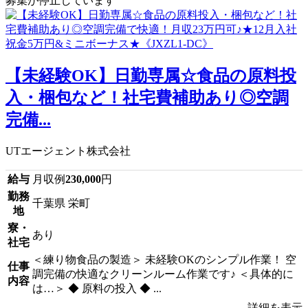
募集が停止しています
【未経験OK】日勤専属☆食品の原料投
入・梱包など！社宅費補助あり◎空調
完備...
UTエージェント株式会社
給与
月収例
230,000
円
勤務
千葉県 栄町
地
寮・
あり
社宅
＜練り物食品の製造＞ 未経験OKのシンプル作業！ 空
仕事
調完備の快適なクリーンルーム作業です♪ ＜具体的に
内容
は…＞ ◆ 原料の投入 ◆ ...
詳細を表示