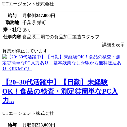
UTエージェント株式会社
給与
月収例
247,000
円
勤務地
千葉県 栄町
寮・社宅
あり
仕事内容
食品系工場での食品加工製造スタッフ
詳細を表示
募集が停止しています
【20~30代活躍中】【日勤】未経験
OK！食品の検査・測定◎簡単なPC入
力...
UTエージェント株式会社
給与
月収例
223,000
円