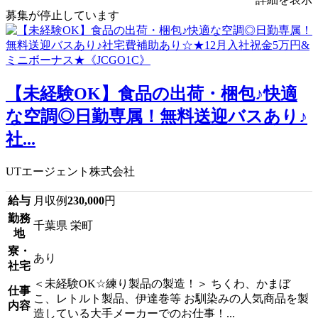
募集が停止しています
【未経験OK】食品の出荷・梱包♪快適
な空調◎日勤専属！無料送迎バスあり♪
社...
UTエージェント株式会社
給与
月収例
230,000
円
勤務
千葉県 栄町
地
寮・
あり
社宅
＜未経験OK☆練り製品の製造！＞ ちくわ、かまぼ
仕事
こ、レトルト製品、伊達巻等 お馴染みの人気商品を製
内容
造している大手メーカーでのお仕事！...