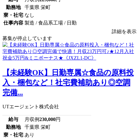
勤務地
千葉県 栄町
寮・社宅
なし
仕事内容
製造 / 食品系工場 / 日勤
詳細を表示
募集が停止しています
【未経験OK】日勤専属☆食品の原料投
入・梱包など！社宅費補助あり◎空調
完備...
UTエージェント株式会社
給与
月収例
230,000
円
勤務地
千葉県 栄町
寮・社宅
あり