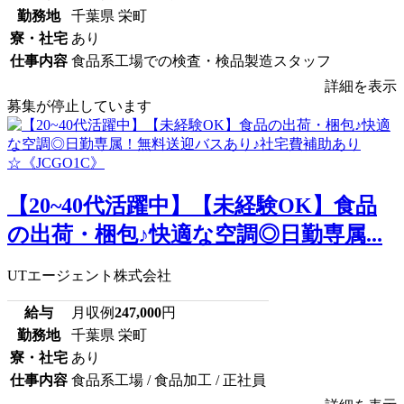
勤務地
千葉県 栄町
寮・社宅
あり
仕事内容
食品系工場での検査・検品製造スタッフ
詳細を表示
募集が停止しています
【20~40代活躍中】【未経験OK】食品
の出荷・梱包♪快適な空調◎日勤専属...
UTエージェント株式会社
給与
月収例
247,000
円
勤務地
千葉県 栄町
寮・社宅
あり
仕事内容
食品系工場 / 食品加工 / 正社員