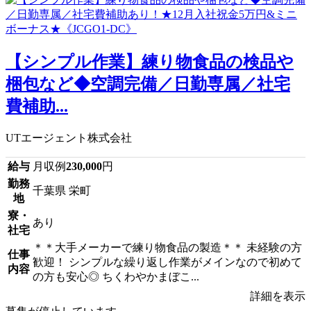
【シンプル作業】練り物食品の検品や
梱包など◆空調完備／日勤専属／社宅
費補助...
UTエージェント株式会社
給与
月収例
230,000
円
勤務
千葉県 栄町
地
寮・
あり
社宅
＊＊大手メーカーで練り物食品の製造＊＊ 未経験の方
仕事
歓迎！ シンプルな繰り返し作業がメインなので初めて
内容
の方も安心◎ ちくわやかまぼこ...
詳細を表示