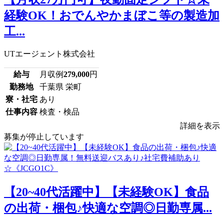
経験OK！おでんやかまぼこ等の製造加
工...
UTエージェント株式会社
給与
月収例
279,000
円
勤務地
千葉県 栄町
寮・社宅
あり
仕事内容
検査・検品
詳細を表示
募集が停止しています
【20~40代活躍中】【未経験OK】食品
の出荷・梱包♪快適な空調◎日勤専属...