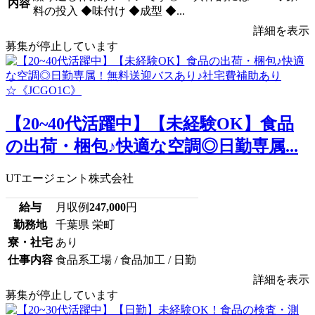
内容
料の投入 ◆味付け ◆成型 ◆...
詳細を表示
募集が停止しています
【20~40代活躍中】【未経験OK】食品
の出荷・梱包♪快適な空調◎日勤専属...
UTエージェント株式会社
給与
月収例
247,000
円
勤務地
千葉県 栄町
寮・社宅
あり
仕事内容
食品系工場 / 食品加工 / 日勤
詳細を表示
募集が停止しています