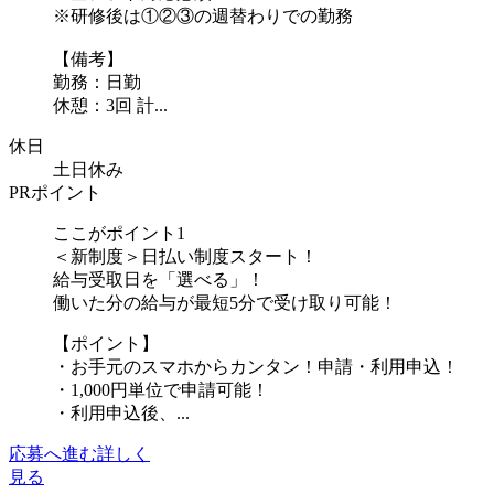
※研修後は①②③の週替わりでの勤務
【備考】
勤務：日勤
休憩：3回 計...
休日
土日休み
PRポイント
ここがポイント1
＜新制度＞日払い制度スタート！
給与受取日を「選べる」！
働いた分の給与が最短5分で受け取り可能！
【ポイント】
・お手元のスマホからカンタン！申請・利用申込！
・1,000円単位で申請可能！
・利用申込後、...
応募へ進む
詳しく
見る