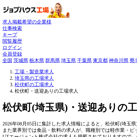
求人掲載希望の企業様
仕事検索
キープ
閲覧履歴
ログイン
会員登録
全国
茨城県
栃木県
群馬県
埼玉県
千葉県
東京都
神奈川県
寮
工場・製造業求人
埼玉県の工場求人
松伏町の工場求人
松伏町・送迎ありの工場求人
松伏町(埼玉県)・送迎ありの工
2026年08月05日に集計した求人情報によると、松伏町(埼玉県
また業界別では食品・飲料の求人が、職種別では軽作業・ピ
UTエージェント株式会社の求人も掲載されておりますので