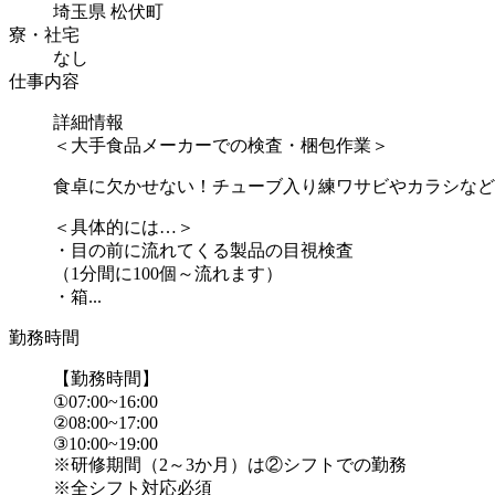
埼玉県 松伏町
寮・社宅
なし
仕事内容
詳細情報
＜大手食品メーカーでの検査・梱包作業＞
食卓に欠かせない！チューブ入り練ワサビやカラシなど
＜具体的には…＞
・目の前に流れてくる製品の目視検査
（1分間に100個～流れます）
・箱...
勤務時間
【勤務時間】
①07:00~16:00
②08:00~17:00
③10:00~19:00
※研修期間（2～3か月）は②シフトでの勤務
※全シフト対応必須