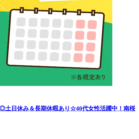
ど◎土日休み＆長期休暇あり☆40代女性活躍中！南桜