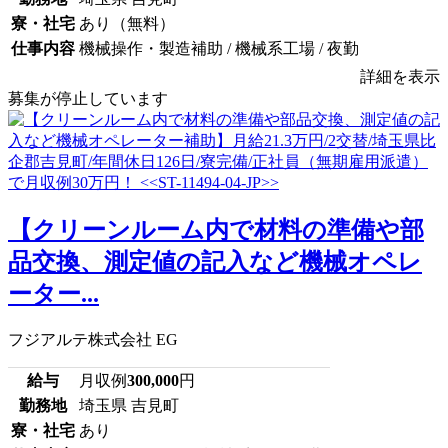
寮・社宅
あり（無料）
仕事内容
機械操作・製造補助 / 機械系工場 / 夜勤
詳細を表示
募集が停止しています
【クリーンルーム内で材料の準備や部
品交換、測定値の記入など機械オペレ
ーター...
フジアルテ株式会社 EG
給与
月収例
300,000
円
勤務地
埼玉県 吉見町
寮・社宅
あり