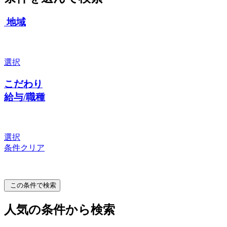
地域
選択
こだわり
給与/職種
選択
条件クリア
この条件で検索
人気の条件から検索