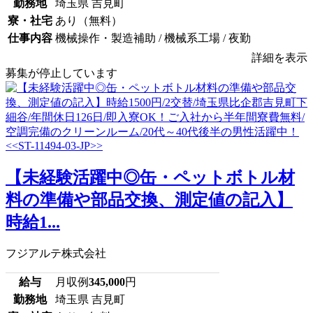
勤務地
埼玉県 吉見町
寮・社宅
あり（無料）
仕事内容
機械操作・製造補助 / 機械系工場 / 夜勤
詳細を表示
募集が停止しています
【未経験活躍中◎缶・ペットボトル材
料の準備や部品交換、測定値の記入】
時給1...
フジアルテ株式会社
給与
月収例
345,000
円
勤務地
埼玉県 吉見町