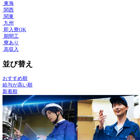
東海
関西
関東
九州
即入寮OK
期間工
寮あり
高収入
並び替え
おすすめ順
給与が高い順
新着順