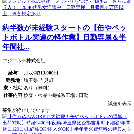
約半数が未経験スタートの【缶やペッ
トボトル関連の軽作業】日勤専属＆半
年間社...
フジアルテ株式会社
給与
月収例
313,000
円
勤務地
埼玉県 吉見町
寮・社宅
あり（無料）
仕事内容
検査・検品 / 機械系工場 / 日勤
詳細を表示
募集が停止しています