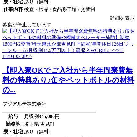
寮・社宅
あり（無料）
仕事内容
検査・検品 / 食品系工場 / 交替制
詳細を表示
募集が停止しています
【即入寮OKでご入社から半年間寮費無
料の特典あり♪缶やペットボトルの材料
の...
フジアルテ株式会社
給与
月収例
345,000
円
勤務地
埼玉県 吉見町
寮・社宅
あり（無料）