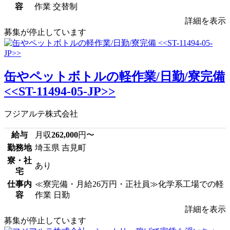
容
作業 交替制
詳細を表示
募集が停止しています
缶やペットボトルの軽作業/日勤/寮完備
<<ST-11494-05-JP>>
フジアルテ株式会社
給与
月収
262,000
円〜
勤務地
埼玉県 吉見町
寮・社
あり
宅
仕事内
≪寮完備・月給26万円・正社員≫化学系工場での軽
容
作業 日勤
詳細を表示
募集が停止しています