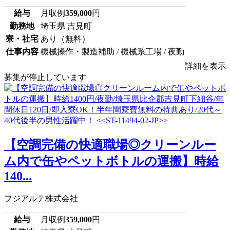
給与
月収例
359,000
円
勤務地
埼玉県 吉見町
寮・社宅
あり（無料）
仕事内容
機械操作・製造補助 / 機械系工場 / 夜勤
詳細を表示
募集が停止しています
【空調完備の快適職場◎クリーンルー
ム内で缶やペットボトルの運搬】時給
140...
フジアルテ株式会社
給与
月収例
359,000
円