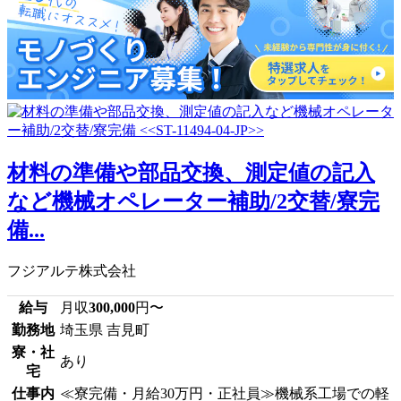
材料の準備や部品交換、測定値の記入
など機械オペレーター補助/2交替/寮完
備...
フジアルテ株式会社
給与
月収
300,000
円〜
勤務地
埼玉県 吉見町
寮・社
あり
宅
仕事内
≪寮完備・月給30万円・正社員≫機械系工場での軽