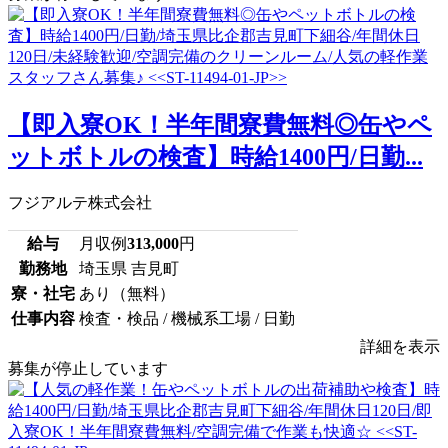
【即入寮OK！半年間寮費無料◎缶やペ
ットボトルの検査】時給1400円/日勤...
フジアルテ株式会社
給与
月収例
313,000
円
勤務地
埼玉県 吉見町
寮・社宅
あり（無料）
仕事内容
検査・検品 / 機械系工場 / 日勤
詳細を表示
募集が停止しています