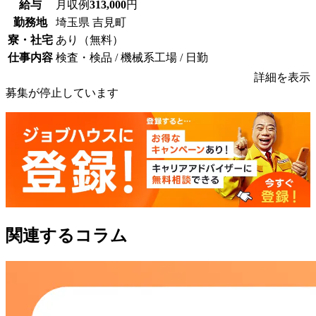
給与
月収例
313,000
円
勤務地
埼玉県 吉見町
寮・社宅
あり（無料）
仕事内容
検査・検品 / 機械系工場 / 日勤
詳細を表示
募集が停止しています
関連するコラム