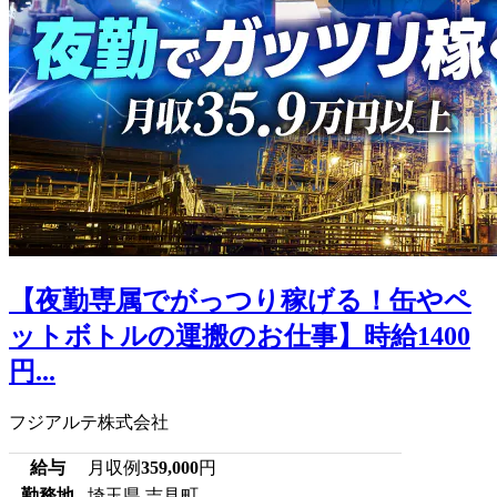
【夜勤専属でがっつり稼げる！缶やペ
ットボトルの運搬のお仕事】時給1400
円...
フジアルテ株式会社
給与
月収例
359,000
円
勤務地
埼玉県 吉見町