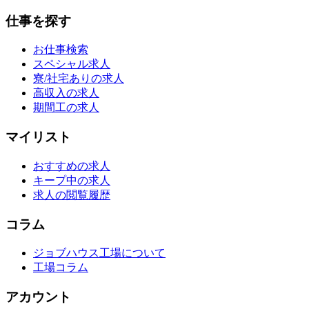
仕事を探す
お仕事検索
スペシャル求人
寮/社宅ありの求人
高収入の求人
期間工の求人
マイリスト
おすすめの求人
キープ中の求人
求人の閲覧履歴
コラム
ジョブハウス工場について
工場コラム
アカウント