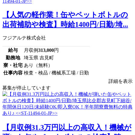
【人気の軽作業！缶やペットボトルの
出荷補助や検査】時給1400円/日勤/埼...
フジアルテ株式会社
給与
月収例
313,000
円
勤務地
埼玉県 吉見町
寮・社宅
あり（無料）
仕事内容
検査・検品 / 機械系工場 / 日勤
詳細を表示
募集が停止しています
【月収例31.3万円以上の高収入！機械が