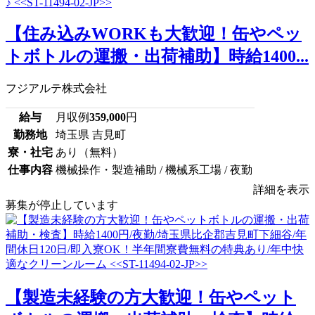
【住み込みWORKも大歓迎！缶やペッ
トボトルの運搬・出荷補助】時給1400...
フジアルテ株式会社
給与
月収例
359,000
円
勤務地
埼玉県 吉見町
寮・社宅
あり（無料）
仕事内容
機械操作・製造補助 / 機械系工場 / 夜勤
詳細を表示
募集が停止しています
【製造未経験の方大歓迎！缶やペット