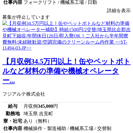
仕事内容
フォークリフト / 機械系工場 / 日勤
詳細を表示
募集が停止しています
【月収例34.5万円以上！缶やペットボト
ルなど材料の準備や機械オペレータ
ー...
フジアルテ株式会社
給与
月収例
345,000
円
勤務地
埼玉県 吉見町
寮・社宅
あり（無料）
仕事内容
機械操作・製造補助 / 機械系工場 / 交替制