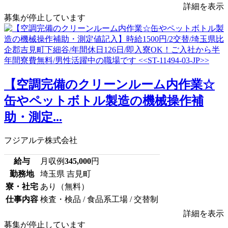
詳細を表示
募集が停止しています
【空調完備のクリーンルーム内作業☆
缶やペットボトル製造の機械操作補
助・測定...
フジアルテ株式会社
給与
月収例
345,000
円
勤務地
埼玉県 吉見町
寮・社宅
あり（無料）
仕事内容
検査・検品 / 食品系工場 / 交替制
詳細を表示
募集が停止しています