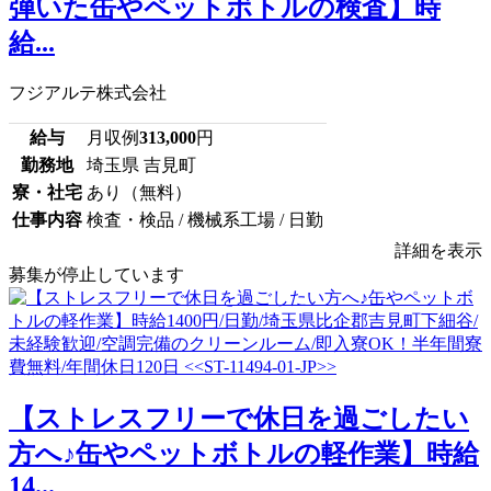
弾いた缶やペットボトルの検査】時
給...
フジアルテ株式会社
給与
月収例
313,000
円
勤務地
埼玉県 吉見町
寮・社宅
あり（無料）
仕事内容
検査・検品 / 機械系工場 / 日勤
詳細を表示
募集が停止しています
【ストレスフリーで休日を過ごしたい
方へ♪缶やペットボトルの軽作業】時給
14...