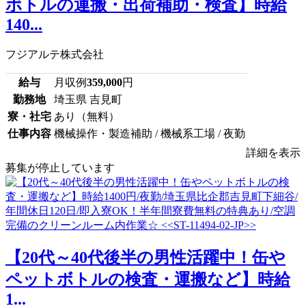
ボトルの運搬・出荷補助・検査】時給
140...
フジアルテ株式会社
給与
月収例
359,000
円
勤務地
埼玉県 吉見町
寮・社宅
あり（無料）
仕事内容
機械操作・製造補助 / 機械系工場 / 夜勤
詳細を表示
募集が停止しています
【20代～40代後半の男性活躍中！缶や
ペットボトルの検査・運搬など】時給
1...