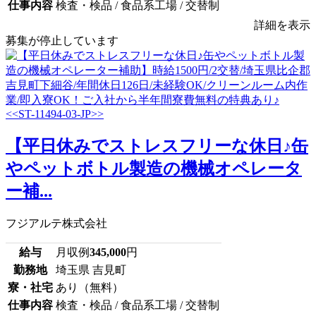
仕事内容
検査・検品 / 食品系工場 / 交替制
詳細を表示
募集が停止しています
【平日休みでストレスフリーな休日♪缶
やペットボトル製造の機械オペレータ
ー補...
フジアルテ株式会社
給与
月収例
345,000
円
勤務地
埼玉県 吉見町
寮・社宅
あり（無料）
仕事内容
検査・検品 / 食品系工場 / 交替制