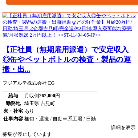
【正社員（無期雇用派遣）で安定収入
◎缶やペットボトルの検査・製品の運
搬・出...
フジアルテ株式会社 EG
給与
月収例
262,000
円
勤務地
埼玉県 吉見町
寮・社宅
あり
仕事内容
梱包・運搬 / 自動車系工場 / 日勤
詳細を表示
募集が停止しています