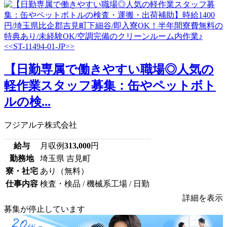
【日勤専属で働きやすい職場◎人気の
軽作業スタッフ募集：缶やペットボト
ルの検...
フジアルテ株式会社
給与
月収例
313,000
円
勤務地
埼玉県 吉見町
寮・社宅
あり（無料）
仕事内容
検査・検品 / 機械系工場 / 日勤
詳細を表示
募集が停止しています