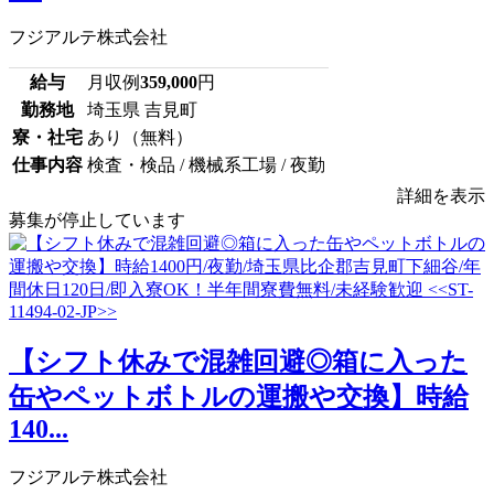
フジアルテ株式会社
給与
月収例
359,000
円
勤務地
埼玉県 吉見町
寮・社宅
あり（無料）
仕事内容
検査・検品 / 機械系工場 / 夜勤
詳細を表示
募集が停止しています
【シフト休みで混雑回避◎箱に入った
缶やペットボトルの運搬や交換】時給
140...
フジアルテ株式会社