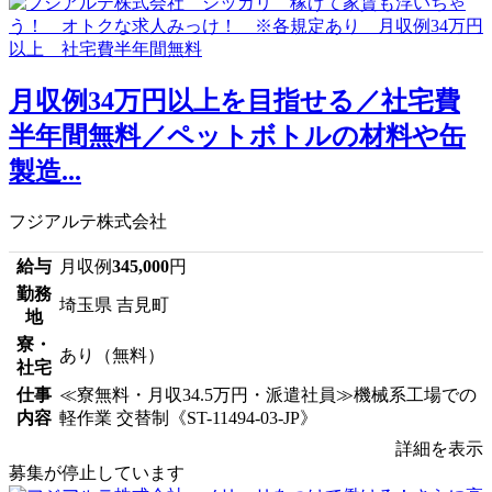
月収例34万円以上を目指せる／社宅費
半年間無料／ペットボトルの材料や缶
製造...
フジアルテ株式会社
給与
月収例
345,000
円
勤務
埼玉県 吉見町
地
寮・
あり（無料）
社宅
仕事
≪寮無料・月収34.5万円・派遣社員≫機械系工場での
内容
軽作業 交替制《ST-11494-03-JP》
詳細を表示
募集が停止しています