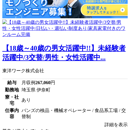
【18歳～40歳の男女活躍中!!】未経験者
活躍中/3交替/男性・女性活躍中...
東洋ワーク株式会社
給与
月収例
267,060
円
勤務地
埼玉県 伊奈町
寮・社
あり
宅
仕事内
バンズの検品・機械オペレーター / 食品系工場 / 交
容
替制
詳細を表示