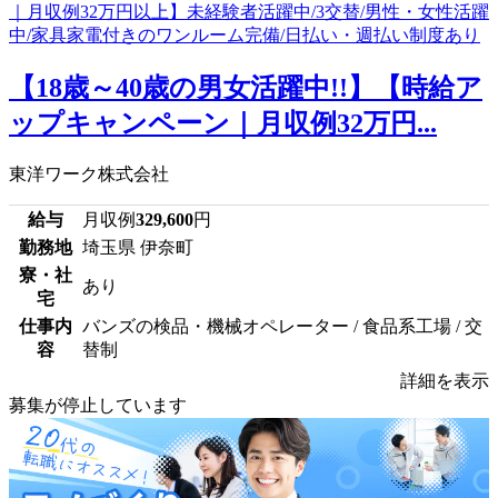
【18歳～40歳の男女活躍中!!】【時給ア
ップキャンペーン｜月収例32万円...
東洋ワーク株式会社
給与
月収例
329,600
円
勤務地
埼玉県 伊奈町
寮・社
あり
宅
仕事内
バンズの検品・機械オペレーター / 食品系工場 / 交
容
替制
詳細を表示
募集が停止しています