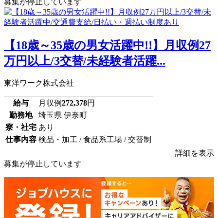
募集が停止しています
【18歳～35歳の男女活躍中!!】月収例27
万円以上/3交替/未経験者活躍...
東洋ワーク株式会社
給与
月収例
272,378
円
勤務地
埼玉県 伊奈町
寮・社宅
あり
仕事内容
検品・加工 / 食品系工場 / 交替制
詳細を表示
募集が停止しています