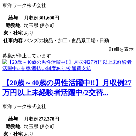
東洋ワーク株式会社
給与
月収例
301,600
円
勤務地
埼玉県 伊奈町
寮・社宅
あり
仕事内容
バンズの検品・加工 / 食品系工場 / 日勤
詳細を表示
募集が停止しています
【20歳～40歳の男性活躍中!!】月収例27
万円以上未経験者活躍中/2交替...
東洋ワーク株式会社
給与
月収例
272,378
円
勤務地
埼玉県 伊奈町
寮・社宅
あり