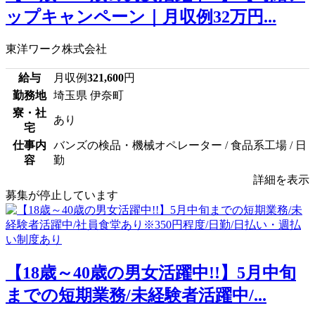
ップキャンペーン｜月収例32万円...
東洋ワーク株式会社
給与
月収例
321,600
円
勤務地
埼玉県 伊奈町
寮・社
あり
宅
仕事内
バンズの検品・機械オペレーター / 食品系工場 / 日
容
勤
詳細を表示
募集が停止しています
【18歳～40歳の男女活躍中!!】5月中旬
までの短期業務/未経験者活躍中/...