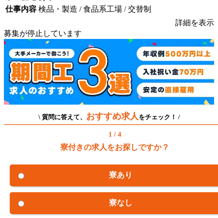
仕事内容
検品・製造 / 食品系工場 / 交替制
詳細を表示
募集が停止しています
おすすめ求人
\ 質問に答えて、
をチェック！ /
1 / 4
寮付きの求人をお探しですか？
寮あり
寮なし