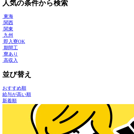
人気の条件から検索
東海
関西
関東
九州
即入寮OK
期間工
寮あり
高収入
並び替え
おすすめ順
給与が高い順
新着順