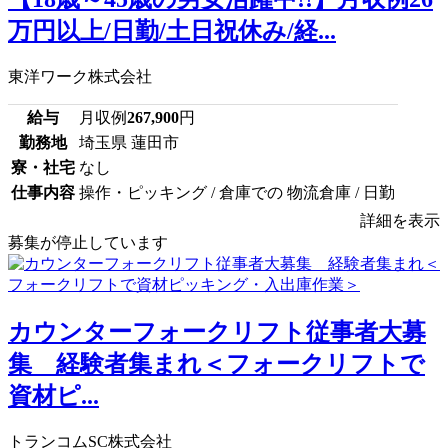
万円以上/日勤/土日祝休み/経...
東洋ワーク株式会社
給与
月収例
267,900
円
勤務地
埼玉県 蓮田市
寮・社宅
なし
仕事内容
操作・ピッキング / 倉庫での 物流倉庫 / 日勤
詳細を表示
募集が停止しています
カウンターフォークリフト従事者大募
集 経験者集まれ＜フォークリフトで
資材ピ...
トランコムSC株式会社