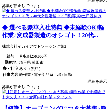
詳細を表示
募集が停止しています
◆ 選べる豪華入社特典 ◆未経験OK!軽
作業♪変成器製造のオシゴト！20代...
株式会社イカイアウトソーシング第2
給与
月収例
256,000
円
勤務地
埼玉県 蓮田市
寮・社宅
あり（無料）
仕事内容
軽作業 / 電子部品系工場 / 日勤
詳細を表示
募集が停止しています
【短期】オープニングにつき大募集♪簡