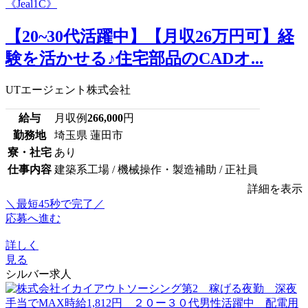
【20~30代活躍中】【月収26万円可】経
験を活かせる♪住宅部品のCADオ...
UTエージェント株式会社
給与
月収例
266,000
円
勤務地
埼玉県 蓮田市
寮・社宅
あり
仕事内容
建築系工場 / 機械操作・製造補助 / 正社員
詳細を表示
＼最短45秒で完了／
応募へ進む
詳しく
見る
シルバー求人