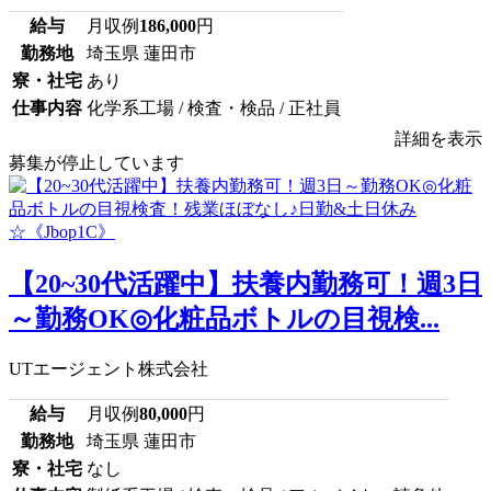
給与
月収例
186,000
円
勤務地
埼玉県 蓮田市
寮・社宅
あり
仕事内容
化学系工場 / 検査・検品 / 正社員
詳細を表示
募集が停止しています
【20~30代活躍中】扶養内勤務可！週3日
～勤務OK◎化粧品ボトルの目視検...
UTエージェント株式会社
給与
月収例
80,000
円
勤務地
埼玉県 蓮田市
寮・社宅
なし