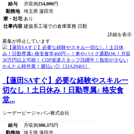
給与
月収例
254,000
円
勤務地
埼玉県 蓮田市
寮・社宅
あり
仕事内容
建築系工場での倉庫業務 日勤
詳細を表示
募集が停止しています
【蓮田SAすぐ】必要な経験やスキル一
切なし！土日休み！日勤専属♪ 格安食
堂...
シーデーピージャパン株式会社
給与
月収例
300,375
円
勤務地
埼玉県 蓮田市