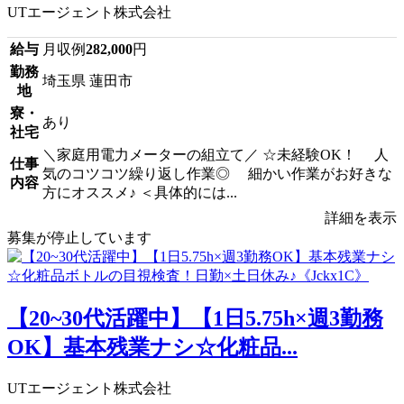
UTエージェント株式会社
給与
月収例
282,000
円
勤務
埼玉県 蓮田市
地
寮・
あり
社宅
＼家庭用電力メーターの組立て／ ☆未経験OK！ 人
仕事
気のコツコツ繰り返し作業◎ 細かい作業がお好きな
内容
方にオススメ♪ ＜具体的には...
詳細を表示
募集が停止しています
【20~30代活躍中】【1日5.75h×週3勤務
OK】基本残業ナシ☆化粧品...
UTエージェント株式会社