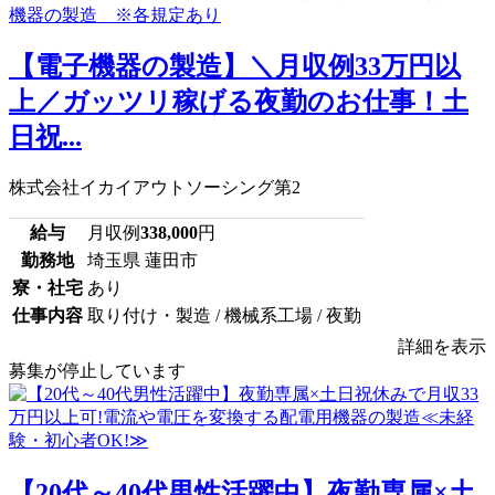
【電子機器の製造】＼月収例33万円以
上／ガッツリ稼げる夜勤のお仕事！土
日祝...
株式会社イカイアウトソーシング第2
給与
月収例
338,000
円
勤務地
埼玉県 蓮田市
寮・社宅
あり
仕事内容
取り付け・製造 / 機械系工場 / 夜勤
詳細を表示
募集が停止しています
【20代～40代男性活躍中】夜勤専属×土