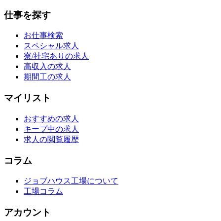
仕事を探す
お仕事検索
スペシャル求人
寮/社宅ありの求人
高収入の求人
期間工の求人
マイリスト
おすすめの求人
キープ中の求人
求人の閲覧履歴
コラム
ジョブハウス工場について
工場コラム
アカウント