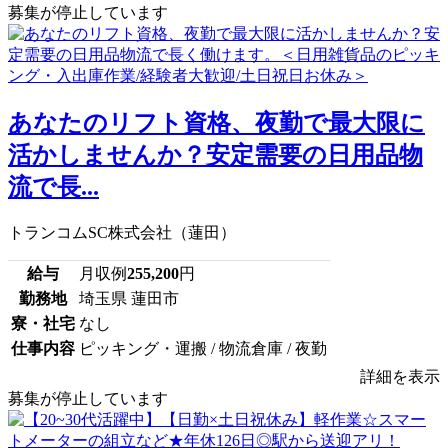
募集が停止しています
あなたのリフト資格、夜勤で最大限に
活かしませんか？安定需要の日用品物
流で長...
トランコムSC株式会社（蓮田）
給与
月収例
255,200
円
勤務地
埼玉県 蓮田市
寮・社宅
なし
仕事内容
ピッキング・運搬 / 物流倉庫 / 夜勤
詳細を表示
募集が停止しています