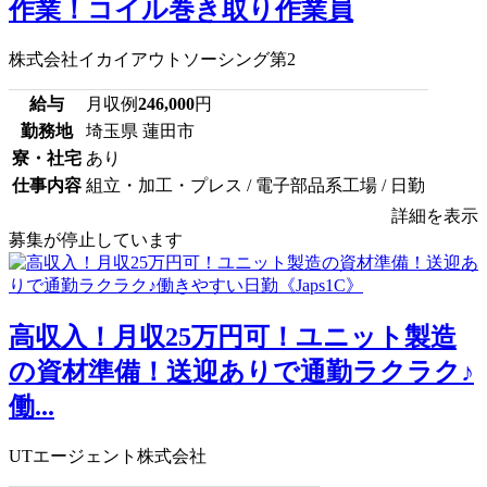
作業！コイル巻き取り作業員
株式会社イカイアウトソーシング第2
給与
月収例
246,000
円
勤務地
埼玉県 蓮田市
寮・社宅
あり
仕事内容
組立・加工・プレス / 電子部品系工場 / 日勤
詳細を表示
募集が停止しています
高収入！月収25万円可！ユニット製造
の資材準備！送迎ありで通勤ラクラク♪
働...
UTエージェント株式会社