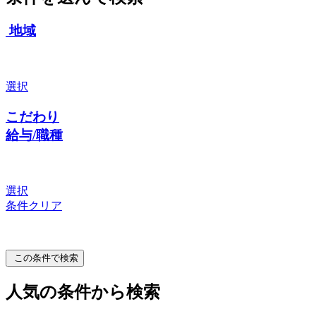
地域
選択
こだわり
給与/職種
選択
条件クリア
この条件で検索
人気の条件から検索