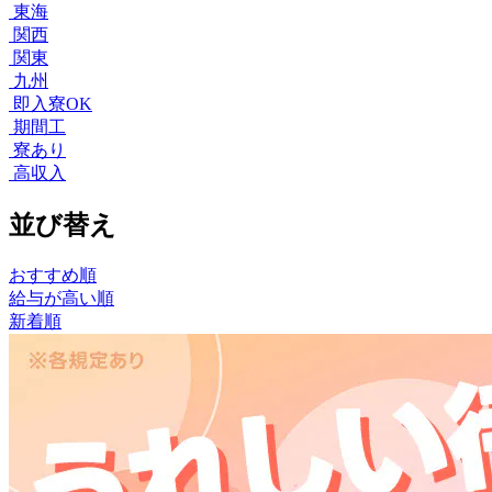
東海
関西
関東
九州
即入寮OK
期間工
寮あり
高収入
並び替え
おすすめ順
給与が高い順
新着順