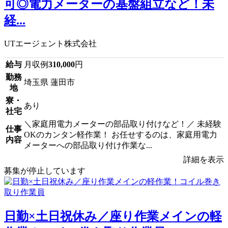
可◎電力メーターの基盤組立など！未
経...
UTエージェント株式会社
給与
月収例
310,000
円
勤務
埼玉県 蓮田市
地
寮・
あり
社宅
＼家庭用電力メーターの部品取り付けなど！／ 未経験
仕事
OKのカンタン軽作業！ お任せするのは、家庭用電力
内容
メーターへの部品取り付け作業な...
詳細を表示
募集が停止しています
日勤×土日祝休み／座り作業メインの軽