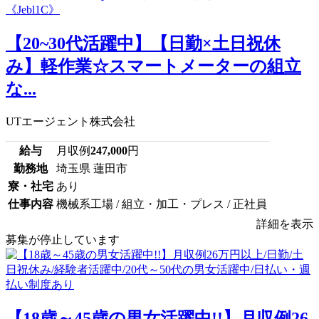
【20~30代活躍中】【日勤×土日祝休
み】軽作業☆スマートメーターの組立
な...
UTエージェント株式会社
給与
月収例
247,000
円
勤務地
埼玉県 蓮田市
寮・社宅
あり
仕事内容
機械系工場 / 組立・加工・プレス / 正社員
詳細を表示
募集が停止しています
【18歳～45歳の男女活躍中!!】月収例26