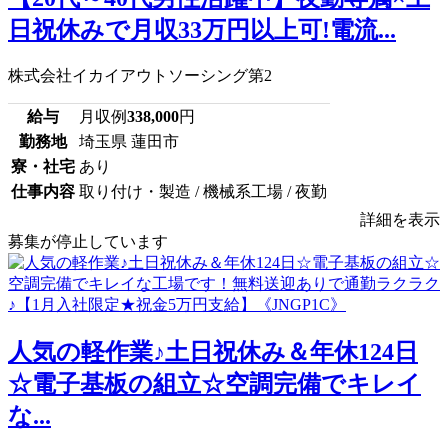
日祝休みで月収33万円以上可!電流...
株式会社イカイアウトソーシング第2
給与
月収例
338,000
円
勤務地
埼玉県 蓮田市
寮・社宅
あり
仕事内容
取り付け・製造 / 機械系工場 / 夜勤
詳細を表示
募集が停止しています
人気の軽作業♪土日祝休み＆年休124日
☆電子基板の組立☆空調完備でキレイ
な...