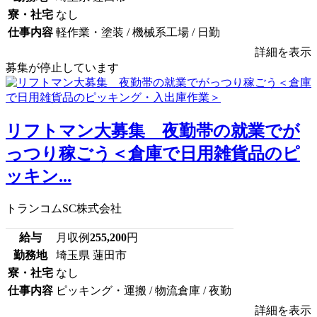
寮・社宅
なし
仕事内容
軽作業・塗装 / 機械系工場 / 日勤
詳細を表示
募集が停止しています
リフトマン大募集 夜勤帯の就業でが
っつり稼ごう＜倉庫で日用雑貨品のピ
ッキン...
トランコムSC株式会社
給与
月収例
255,200
円
勤務地
埼玉県 蓮田市
寮・社宅
なし
仕事内容
ピッキング・運搬 / 物流倉庫 / 夜勤
詳細を表示