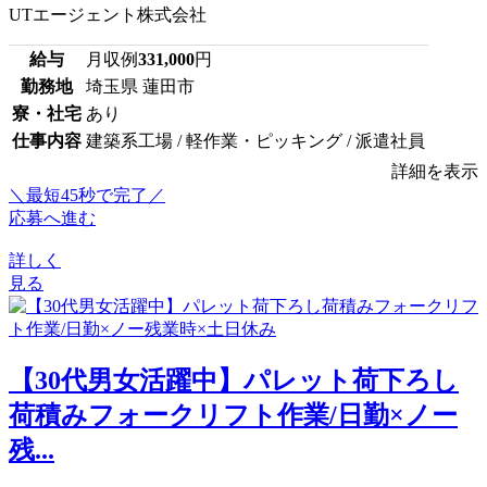
UTエージェント株式会社
給与
月収例
331,000
円
勤務地
埼玉県 蓮田市
寮・社宅
あり
仕事内容
建築系工場 / 軽作業・ピッキング / 派遣社員
詳細を表示
＼最短45秒で完了／
応募へ進む
詳しく
見る
【30代男女活躍中】パレット荷下ろし
荷積みフォークリフト作業/日勤×ノー
残...