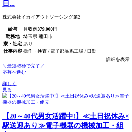
日...
株式会社イカイアウトソーシング第2
給与
月収例
379,000
円
勤務地
埼玉県 蓮田市
寮・社宅
あり
仕事内容
操作・検査 / 電子部品系工場 / 日勤
詳細を表示
＼最短45秒で完了／
応募へ進む
詳しく
見る
【20～40代男女活躍中!】≪土日祝休み×
駅送迎あり≫電子機器の機械加工・組