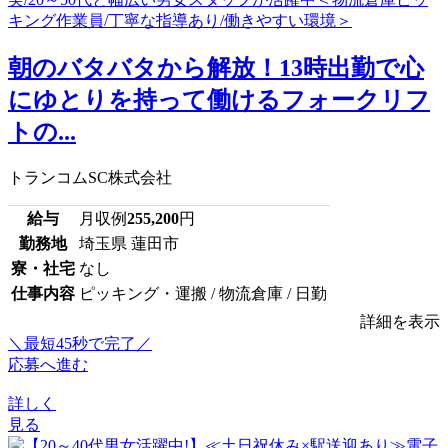
朝のバタバタから解放！13時出勤で心
にゆとりを持って働けるフォークリフ
トの...
トランコムSC株式会社
給与
月収例
255,200
円
勤務地
埼玉県 蓮田市
寮・社宅
なし
仕事内容
ピッキング・運搬 / 物流倉庫 / 日勤
詳細を表示
＼最短45秒で完了／
応募へ進む
詳しく
見る