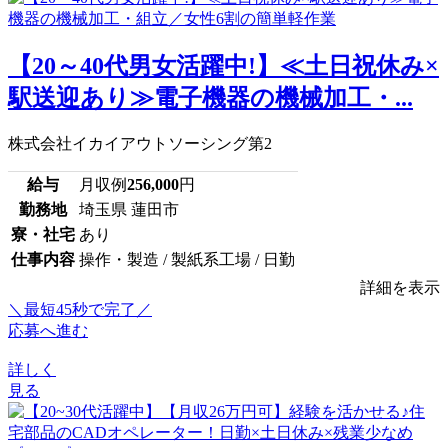
【20～40代男女活躍中!】≪土日祝休み×
駅送迎あり≫電子機器の機械加工・...
株式会社イカイアウトソーシング第2
給与
月収例
256,000
円
勤務地
埼玉県 蓮田市
寮・社宅
あり
仕事内容
操作・製造 / 製紙系工場 / 日勤
詳細を表示
＼最短45秒で完了／
応募へ進む
詳しく
見る