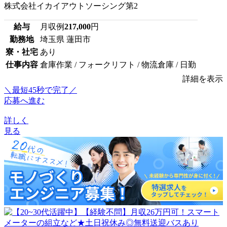
株式会社イカイアウトソーシング第2
給与
月収例
217,000
円
勤務地
埼玉県 蓮田市
寮・社宅
あり
仕事内容
倉庫作業 / フォークリフト / 物流倉庫 / 日勤
詳細を表示
＼最短45秒で完了／
応募へ進む
詳しく
見る