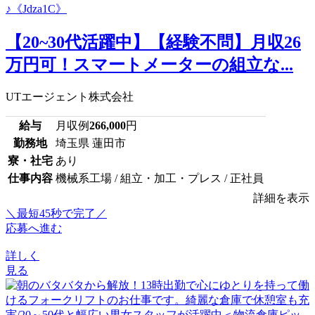
【20~30代活躍中】【経験不問】月収26
万円可！スマートメーターの組立な...
UTエージェント株式会社
給与
月収例
266,000
円
勤務地
埼玉県 蓮田市
寮・社宅
あり
仕事内容
機械系工場 / 組立・加工・プレス / 正社員
詳細を表示
＼最短45秒で完了／
応募へ進む
詳しく
見る