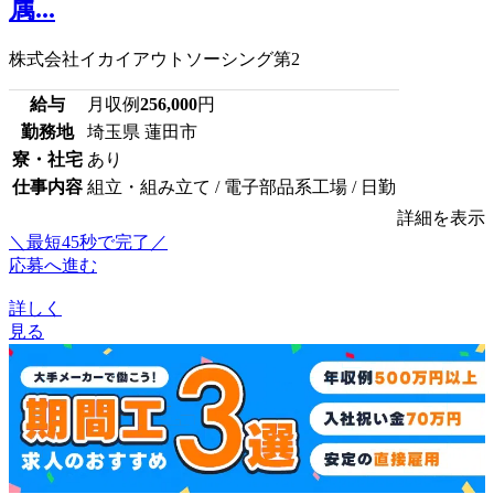
属...
株式会社イカイアウトソーシング第2
給与
月収例
256,000
円
勤務地
埼玉県 蓮田市
寮・社宅
あり
仕事内容
組立・組み立て / 電子部品系工場 / 日勤
詳細を表示
＼最短45秒で完了／
応募へ進む
詳しく
見る