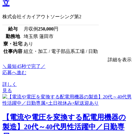
立
株式会社イカイアウトソーシング第2
給与
月収例
250,000
円
勤務地
埼玉県 蓮田市
寮・社宅
あり
仕事内容
組立・加工 / 電子部品系工場 / 日勤
詳細を表示
＼最短45秒で完了／
応募へ進む
詳しく
見る
【電流や電圧を変換する配電用機器の
製造】20代～40代男性活躍中／日勤専