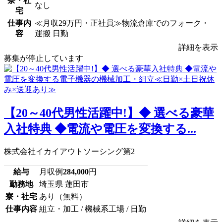
寮・社
なし
宅
仕事内
≪月収29万円・正社員≫物流倉庫でのフォーク・
容
運搬 日勤
詳細を表示
募集が停止しています
【20～40代男性活躍中!】◆ 選べる豪華
入社特典 ◆電流や電圧を変換する...
株式会社イカイアウトソーシング第2
給与
月収例
284,000
円
勤務地
埼玉県 蓮田市
寮・社宅
あり（無料）
仕事内容
組立・加工 / 機械系工場 / 日勤