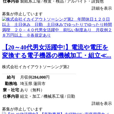
仕事内容
製紙系工場 / 検査・検品 / アルバイト・請負他
詳細を表示
募集が停止しています
【20～40代男女活躍中!】電流や電圧を
変換する電子機器の機械加工・組立≪...
株式会社イカイアウトソーシング第2
給与
月収例
284,000
円
勤務地
埼玉県 蓮田市
寮・社宅
あり（無料）
仕事内容
組立・加工 / 機械系工場 / 日勤
詳細を表示
募集が停止しています