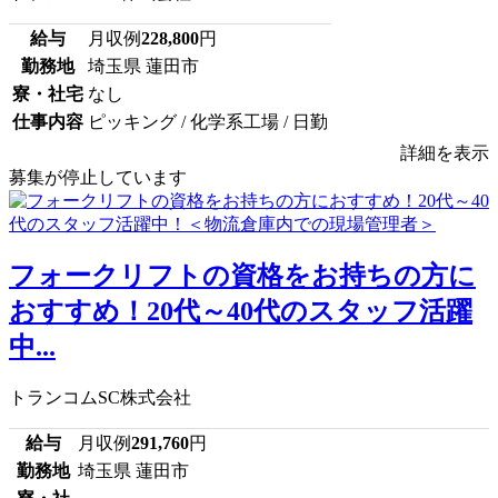
給与
月収例
228,800
円
勤務地
埼玉県 蓮田市
寮・社宅
なし
仕事内容
ピッキング / 化学系工場 / 日勤
詳細を表示
募集が停止しています
フォークリフトの資格をお持ちの方に
おすすめ！20代～40代のスタッフ活躍
中...
トランコムSC株式会社
給与
月収例
291,760
円
勤務地
埼玉県 蓮田市