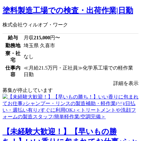
塗料製造工場での検査・出荷作業|日勤
株式会社ウィルオブ・ワーク
給与
月収
215,000
円〜
勤務地
埼玉県 久喜市
寮・社
なし
宅
仕事内
≪月給21.5万円・正社員≫化学系工場での軽作業
容
日勤
詳細を表示
募集が停止しています
【未経験大歓迎！】【早いもの勝