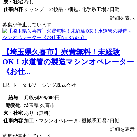
寮・社宅
なし
仕事内容
シャンプーの検品・梱包 / 化学系工場 / 日勤
詳細を表示
募集が停止しています
【埼玉県久喜市】寮費無料！未経験
OK！水道管の製造マシンオペレーター
《お仕...
日研トータルソーシング株式会社
給与
月収例
295,000
円
勤務地
埼玉県 久喜市
寮・社宅
あり（無料）
仕事内容
加工・マシンオペレータ / 機械系工場 / 日勤
詳細を表示
募集が停止しています