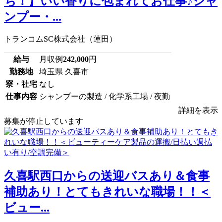
ち！】いい香りに包まれてお仕事♪シャ
ンプー・...
トランコムSC株式会社（蓮田）
給与
月収例
242,000
円
勤務地
埼玉県 久喜市
寮・社宅
なし
仕事内容
シャンプーの製造 / 化学系工場 / 夜勤
詳細を表示
募集が停止しています
久喜駅西口からの送迎バスあり＆食事
補助あり！とてもきれいな職場！！＜
ビュー...