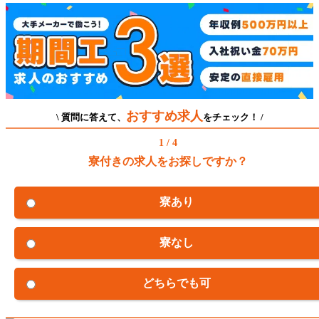
おすすめ求人
\ 質問に答えて、
をチェック！ /
1 / 4
寮付きの求人をお探しですか？
寮あり
寮なし
どちらでも可