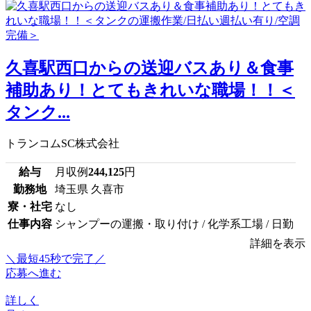
久喜駅西口からの送迎バスあり＆食事
補助あり！とてもきれいな職場！！＜
タンク...
トランコムSC株式会社
給与
月収例
244,125
円
勤務地
埼玉県 久喜市
寮・社宅
なし
仕事内容
シャンプーの運搬・取り付け / 化学系工場 / 日勤
詳細を表示
＼最短45秒で完了／
応募へ進む
詳しく