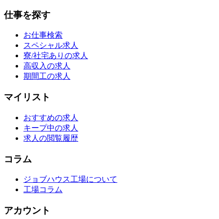
仕事を探す
お仕事検索
スペシャル求人
寮/社宅ありの求人
高収入の求人
期間工の求人
マイリスト
おすすめの求人
キープ中の求人
求人の閲覧履歴
コラム
ジョブハウス工場について
工場コラム
アカウント