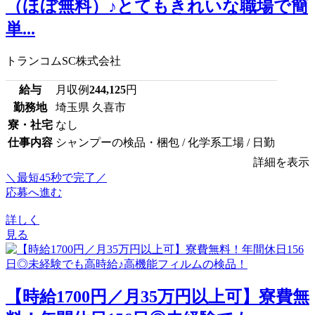
（ほぼ無料）♪とてもきれいな職場で簡
単...
トランコムSC株式会社
給与
月収例
244,125
円
勤務地
埼玉県 久喜市
寮・社宅
なし
仕事内容
シャンプーの検品・梱包 / 化学系工場 / 日勤
詳細を表示
＼最短45秒で完了／
応募へ進む
詳しく
見る
【時給1700円／月35万円以上可】寮費無