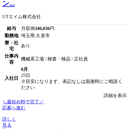
ン...
UTエイム株式会社
給与
月収例
346,036
円
勤務地
埼玉県 久喜市
寮・社
あり
宅
仕事内
機械系工場 / 検査・検品 / 正社員
容
8月
25日
入社日
※目安になります、表記なしは面接時にご相談く
ださい
詳細を表示
＼最短45秒で完了／
応募へ進む
詳しく
見る