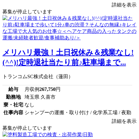
詳細を表示
募集が停止しています
メリハリ最強！土日祝休み＆残業なし!
(^^)!定時退社当たり前♪駐車場まで...
トランコムSC株式会社（蓮田）
給与
月収例
267,750
円
勤務地
埼玉県 久喜市
寮・社宅
なし
仕事内容
シャンプーの運搬・取り付け / 化学系工場 / 夜勤
詳細を表示
募集が停止しています