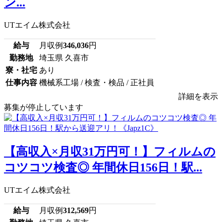
ン...
UTエイム株式会社
給与
月収例
346,036
円
勤務地
埼玉県 久喜市
寮・社宅
あり
仕事内容
機械系工場 / 検査・検品 / 正社員
詳細を表示
募集が停止しています
【高収入×月収31万円可！】フィルムの
コツコツ検査◎ 年間休日156日！駅...
UTエイム株式会社
給与
月収例
312,569
円