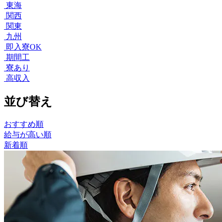
東海
関西
関東
九州
即入寮OK
期間工
寮あり
高収入
並び替え
おすすめ順
給与が高い順
新着順