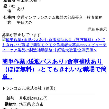
勤務地
埼玉県 久喜市
寮・社
あり
宅
仕事内
交通インフラシステム機器の部品受入・検査業務
容
平日のみ
詳細を表示
募集が停止しています
簡単作業♪送迎バスあり♪食事補助あり
（ほぼ無料）♪とてもきれいな職場で簡
単...
トランコムSC株式会社（蓮田）
給与
月収例
244,125
円
勤務地
埼玉県 久喜市