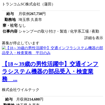
トランコムSC株式会社（蓮田）
給与
月収例
267,750
円
勤務地
埼玉県 久喜市
寮・社宅
なし
仕事内容
シャンプーの取り付け・製造 / 化学系工場 / 夜勤
詳細を表示
募集が停止しています
【18～39歳の男性活躍中】交通インフ
ラシステム機器の部品受入・検査業
務 ...
株式会社ウイルテック
給与
月収例
214,680
円