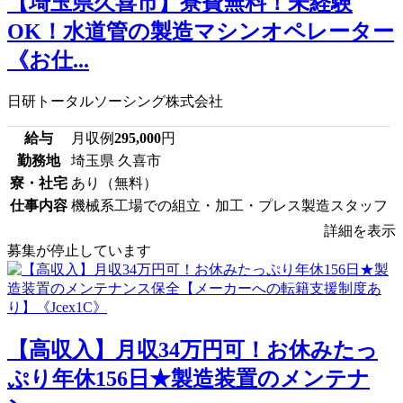
【埼玉県久喜市】寮費無料！未経験
OK！水道管の製造マシンオペレーター
《お仕...
日研トータルソーシング株式会社
給与
月収例
295,000
円
勤務地
埼玉県 久喜市
寮・社宅
あり（無料）
仕事内容
機械系工場での組立・加工・プレス製造スタッフ
詳細を表示
募集が停止しています
【高収入】月収34万円可！お休みたっ
ぷり年休156日★製造装置のメンテナ