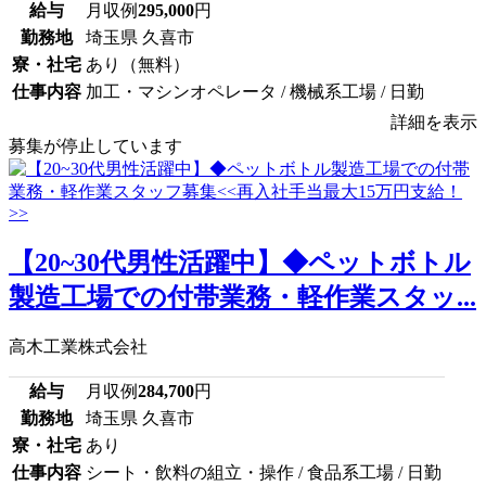
給与
月収例
295,000
円
勤務地
埼玉県 久喜市
寮・社宅
あり（無料）
仕事内容
加工・マシンオペレータ / 機械系工場 / 日勤
詳細を表示
募集が停止しています
【20~30代男性活躍中】◆ペットボトル
製造工場での付帯業務・軽作業スタッ...
高木工業株式会社
給与
月収例
284,700
円
勤務地
埼玉県 久喜市
寮・社宅
あり
仕事内容
シート・飲料の組立・操作 / 食品系工場 / 日勤