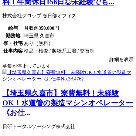
料！年間休日156日◎未経験でも...
株式会社グロップ 春日部オフィス
給与
月収例
350,000
円
勤務地
埼玉県 久喜市
寮・社宅
あり（無料）
仕事内容
検品・検査 / 製紙系工場 / 交替制
詳細を表示
募集が停止しています
【埼玉県久喜市】寮費無料！未経験
OK！水道管の製造マシンオペレーター
《お仕...
日研トータルソーシング株式会社