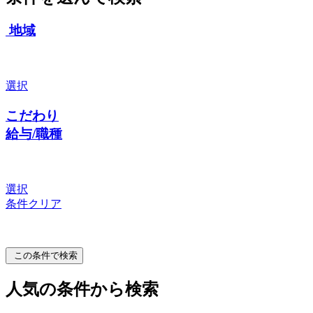
地域
選択
こだわり
給与/職種
選択
条件クリア
この条件で検索
人気の条件から検索