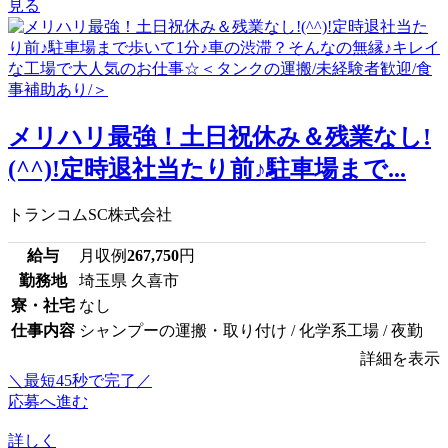
見る
メリハリ最強！土日祝休み＆残業なし!
(^^)!定時退社当たり前♪駐車場まで...
トランコムSC株式会社
給与
月収例
267,750
円
勤務地
埼玉県 久喜市
寮・社宅
なし
仕事内容
シャンプーの運搬・取り付け / 化学系工場 / 夜勤
詳細を表示
＼最短45秒で完了／
応募へ進む
詳しく