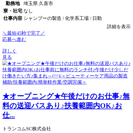
勤務地
埼玉県 久喜市
寮・社宅
なし
仕事内容
シャンプーの製造 / 化学系工場 / 日勤
詳細を表示
＼最短45秒で完了／
応募へ進む
詳しく
見る
★オープニング★午後だけのお仕事♪無
料の送迎バスあり♪扶養範囲内OK♪お
仕...
トランコムSC株式会社