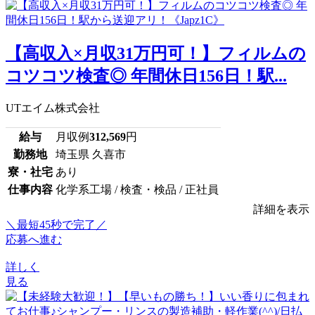
【高収入×月収31万円可！】フィルムの
コツコツ検査◎ 年間休日156日！駅...
UTエイム株式会社
給与
月収例
312,569
円
勤務地
埼玉県 久喜市
寮・社宅
あり
仕事内容
化学系工場 / 検査・検品 / 正社員
詳細を表示
＼最短45秒で完了／
応募へ進む
詳しく
見る