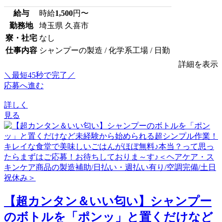
給与
時給
1,500
円〜
勤務地
埼玉県 久喜市
寮・社宅
なし
仕事内容
シャンプーの製造 / 化学系工場 / 日勤
詳細を表示
＼最短45秒で完了／
応募へ進む
詳しく
見る
【超カンタン＆いい匂い】シャンプー
のボトルを「ポンッ」と置くだけなど