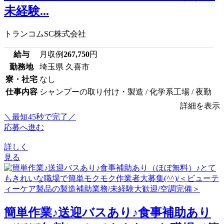
未経験...
トランコムSC株式会社
給与
月収例
267,750
円
勤務地
埼玉県 久喜市
寮・社宅
なし
仕事内容
シャンプーの取り付け・製造 / 化学系工場 / 夜勤
詳細を表示
＼最短45秒で完了／
応募へ進む
詳しく
見る
簡単作業♪送迎バスあり♪食事補助あり