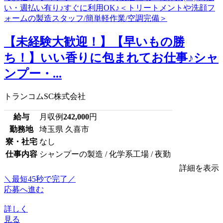
【未経験大歓迎！】【早いもの勝
ち！】いい香りに包まれてお仕事♪シャ
ンプー・...
トランコムSC株式会社
給与
月収例
242,000
円
勤務地
埼玉県 久喜市
寮・社宅
なし
仕事内容
シャンプーの製造 / 化学系工場 / 夜勤
詳細を表示
＼最短45秒で完了／
応募へ進む
詳しく
見る