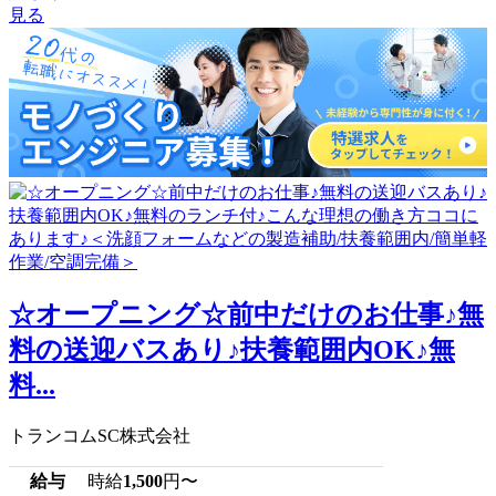
見る
☆オープニング☆前中だけのお仕事♪無
料の送迎バスあり♪扶養範囲内OK♪無
料...
トランコムSC株式会社
給与
時給
1,500
円〜