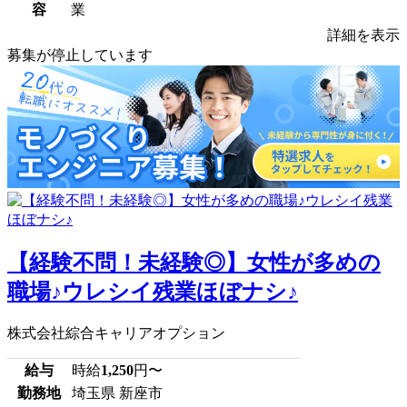
容
業
詳細を表示
募集が停止しています
【経験不問！未経験◎】女性が多めの
職場♪ウレシイ残業ほぼナシ♪
株式会社綜合キャリアオプション
給与
時給
1,250
円〜
勤務地
埼玉県 新座市