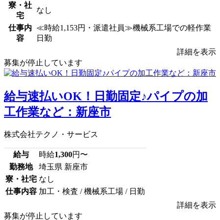
寮・社
なし
宅
仕事内
≪時給1,153円・派遣社員≫機械系工場での軽作業
容
日勤
詳細を表示
募集が停止しています
給与速払いOK！日勤固定♪パイプの加
工作業など：新座市
株式会社テクノ・サービス
給与
時給
1,300
円〜
勤務地
埼玉県 新座市
寮・社宅
なし
仕事内容
加工・検査 / 機械系工場 / 日勤
詳細を表示
募集が停止しています