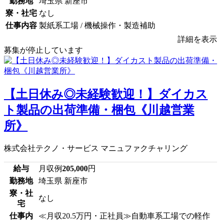
勤務地
埼玉県 新座市
寮・社宅
なし
仕事内容
製紙系工場 / 機械操作・製造補助
詳細を表示
募集が停止しています
【土日休み◎未経験歓迎！】ダイカス
ト製品の出荷準備・梱包《川越営業
所》
株式会社テクノ・サービス マニュファクチャリング
給与
月収例
205,000
円
勤務地
埼玉県 新座市
寮・社
なし
宅
仕事内
≪月収20.5万円・正社員≫自動車系工場での軽作