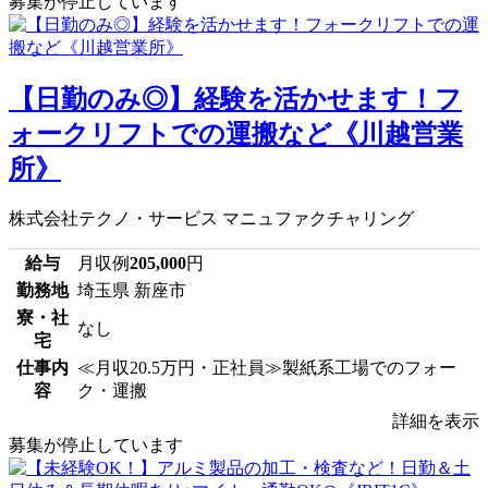
募集が停止しています
【日勤のみ◎】経験を活かせます！フ
ォークリフトでの運搬など《川越営業
所》
株式会社テクノ・サービス マニュファクチャリング
給与
月収例
205,000
円
勤務地
埼玉県 新座市
寮・社
なし
宅
仕事内
≪月収20.5万円・正社員≫製紙系工場でのフォー
容
ク・運搬
詳細を表示
募集が停止しています