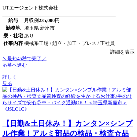
UTエージェント株式会社
給与
月収例
235,000
円
勤務地
埼玉県 新座市
寮・社宅
あり
仕事内容
機械系工場 / 組立・加工・プレス / 正社員
詳細を表示
＼最短45秒で完了／
応募へ進む
詳しく
見る
【日勤&土日休み！】カンタン×シンプ
ル作業！アルミ部品の検品・検査☆品