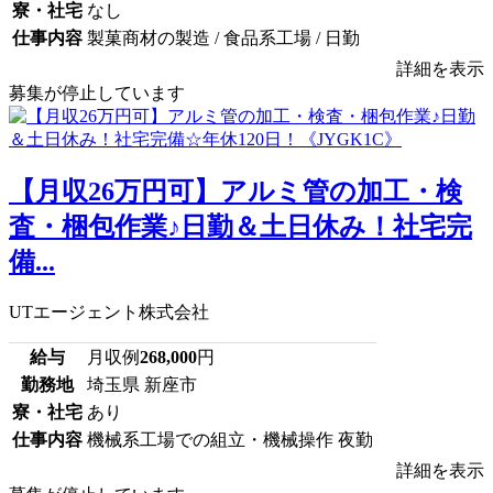
寮・社宅
なし
仕事内容
製菓商材の製造 / 食品系工場 / 日勤
詳細を表示
募集が停止しています
【月収26万円可】アルミ管の加工・検
査・梱包作業♪日勤＆土日休み！社宅完
備...
UTエージェント株式会社
給与
月収例
268,000
円
勤務地
埼玉県 新座市
寮・社宅
あり
仕事内容
機械系工場での組立・機械操作 夜勤
詳細を表示