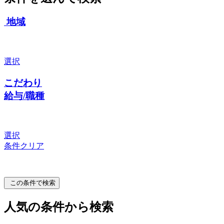
地域
選択
こだわり
給与/職種
選択
条件クリア
この条件で検索
人気の条件から検索