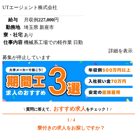
UTエージェント株式会社
給与
月収例
227,000
円
勤務地
埼玉県 新座市
寮・社宅
あり
仕事内容
機械系工場での軽作業 日勤
詳細を表示
募集が停止しています
おすすめ求人
\ 質問に答えて、
をチェック！ /
1 / 4
寮付きの求人をお探しですか？