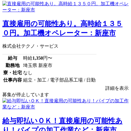
直接雇用の可能性あり。高時給１３５
０円。加工機オペレーター：新座市
株式会社テクノ・サービス
給与
時給
1,350
円〜
勤務地
埼玉県 新座市
寮・社宅
なし
仕事内容
組立・加工 / 電子部品系工場 / 日勤
詳細を表示
募集が停止しています
給与即払いＯＫ！直接雇用の可能性あ
り！パイプの加工作業など：新座市