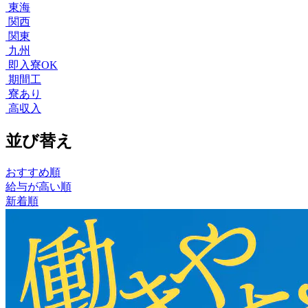
東海
関西
関東
九州
即入寮OK
期間工
寮あり
高収入
並び替え
おすすめ順
給与が高い順
新着順