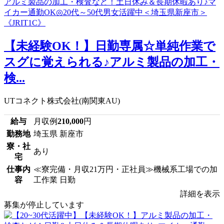
【未経験OK！】日勤専属☆単純作業で
スグに覚えられる♪アルミ製品の加工・
検...
UTコネクト株式会社(南関東AU)
給与
月収例
210,000
円
勤務地
埼玉県 新座市
寮・社
あり
宅
仕事内
≪寮完備・月収21万円・正社員≫機械系工場での加
容
工作業 日勤
詳細を表示
募集が停止しています