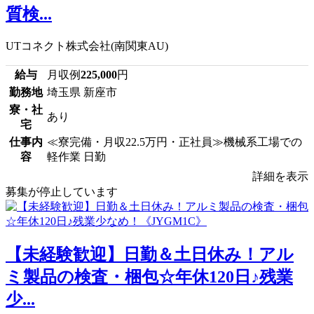
質検...
UTコネクト株式会社(南関東AU)
給与
月収例
225,000
円
勤務地
埼玉県 新座市
寮・社
あり
宅
仕事内
≪寮完備・月収22.5万円・正社員≫機械系工場での
容
軽作業 日勤
詳細を表示
募集が停止しています
【未経験歓迎】日勤＆土日休み！アル
ミ製品の検査・梱包☆年休120日♪残業
少...