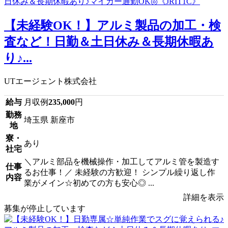
【未経験OK！】アルミ製品の加工・検
査など！日勤＆土日休み＆長期休暇あ
り♪...
UTエージェント株式会社
給与
月収例
235,000
円
勤務
埼玉県 新座市
地
寮・
あり
社宅
＼アルミ部品を機械操作・加工してアルミ管を製造す
仕事
るお仕事！／ 未経験の方歓迎！ シンプル繰り返し作
内容
業がメイン☆初めての方も安心◎ ...
詳細を表示
募集が停止しています