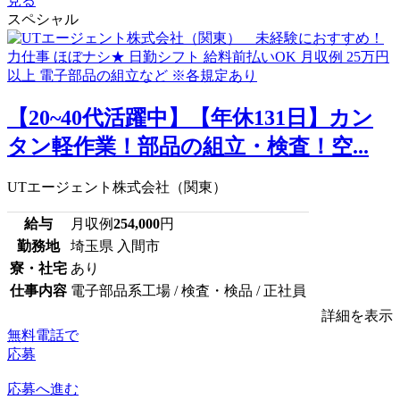
見る
スペシャル
【20~40代活躍中】【年休131日】カン
タン軽作業！部品の組立・検査！空...
UTエージェント株式会社（関東）
給与
月収例
254,000
円
勤務地
埼玉県 入間市
寮・社宅
あり
仕事内容
電子部品系工場 / 検査・検品 / 正社員
詳細を表示
無料電話で
応募
応募へ進む