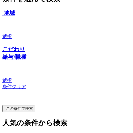
地域
選択
こだわり
給与/職種
選択
条件クリア
この条件で検索
人気の条件から検索