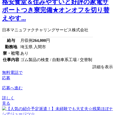
格安食堂＆住みやすいと好評の家電サ
ポートつき寮完備★オンオフを切り替
えやす...
日本マニュファクチャリングサービス株式会社
給与
月収例
264,000
円
勤務地
埼玉県 入間市
寮・社宅
あり
仕事内容
ゴム製品の検査 / 自動車系工場 / 交替制
詳細を表示
無料電話で
応募
応募へ進む
詳しく
見る