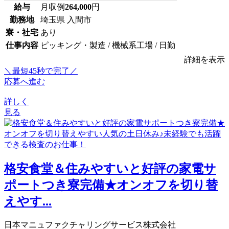
給与
月収例
264,000
円
勤務地
埼玉県 入間市
寮・社宅
あり
仕事内容
ピッキング・製造 / 機械系工場 / 日勤
詳細を表示
＼最短45秒で完了／
応募へ進む
詳しく
見る
格安食堂＆住みやすいと好評の家電サ
ポートつき寮完備★オンオフを切り替
えやす...
日本マニュファクチャリングサービス株式会社