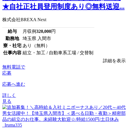
★自社正社員登用制度あり◎無料送迎...
株式会社BREXA Next
給与
月収例
320,000
円
勤務地
埼玉県 入間市
寮・社宅
あり（無料）
仕事内容
組立・加工 / 自動車系工場 / 交替制
詳細を表示
無料電話で
応募
応募へ進む
詳しく
見る