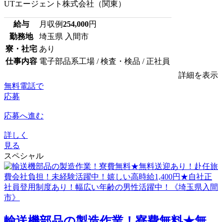
UTエージェント株式会社（関東）
給与
月収例
254,000
円
勤務地
埼玉県 入間市
寮・社宅
あり
仕事内容
電子部品系工場 / 検査・検品 / 正社員
詳細を表示
無料電話で
応募
応募へ進む
詳しく
見る
スペシャル
輸送機部品の製造作業！寮費無料★無