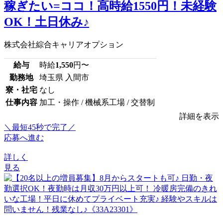
稼ぎたい=ココ！高時給1550円！未経験
OK！土日休み♪
株式会社綜合キャリアオプション
給与
時給
1,550
円〜
勤務地
埼玉県 入間市
寮・社宅
なし
仕事内容
加工・操作 / 機械系工場 / 交替制
詳細を表示
＼最短45秒で完了／
応募へ進む
詳しく
見る