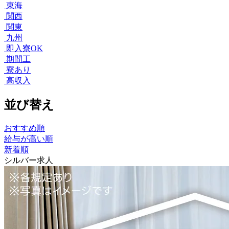
東海
関西
関東
九州
即入寮OK
期間工
寮あり
高収入
並び替え
おすすめ順
給与が高い順
新着順
シルバー求人