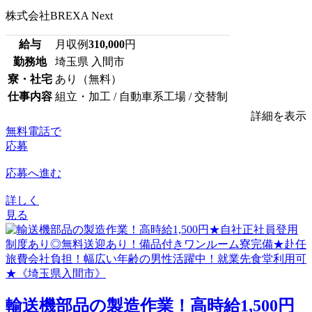
株式会社BREXA Next
給与
月収例
310,000
円
勤務地
埼玉県 入間市
寮・社宅
あり（無料）
仕事内容
組立・加工 / 自動車系工場 / 交替制
詳細を表示
無料電話で
応募
応募へ進む
詳しく
見る
輸送機部品の製造作業！高時給1,500円