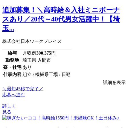
追加募集！＼高時給＆入社ミニボーナ
スあり／20代～40代男女活躍中！【埼
玉...
株式会社日本ワークプレイス
給与
月収例
300,375
円
勤務地
埼玉県 入間市
寮・社宅
あり
仕事内容
組立 / 機械系工場 / 日勤
詳細を表示
＼最短45秒で完了／
応募へ進む
詳しく
見る