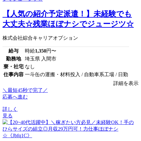
【人気の紹介予定派遣！】未経験でも
大丈夫☆残業ほぼナシでジュージツ☆
株式会社綜合キャリアオプション
給与
時給
1,350
円〜
勤務地
埼玉県 入間市
寮・社宅
なし
仕事内容
一斗缶の運搬・材料投入 / 自動車系工場 / 日勤
詳細を表示
＼最短45秒で完了／
応募へ進む
詳しく
見る