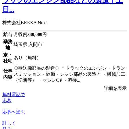
ラックのエンジン部品などの製造｜土
日...
株式会社BREXA Next
給与
月収例
340,000
円
勤務
埼玉県 入間市
地
寮・
あり（無料）
社宅
◇輸送機部品の製造◇ ＊トラックのエンジン・トラン
仕事
スミッション・駆動・シャシ部品の製造＊ ・機械加工
内容
（切断等） ・マシンOP ・溶接...
詳細を表示
無料電話で
応募
応募へ進む
詳しく