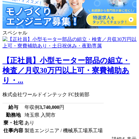
スペシャル
【正社員】小型モーター部品の組立・
検査／月収30万円以上可・寮費補助あ
り・...
株式会社ワールドインテック FC技術部
給与
年収例
3,740,000
円
勤務地
埼玉県 入間市
寮・社宅
あり
仕事内容
製造エンジニア / 機械系工場系工場