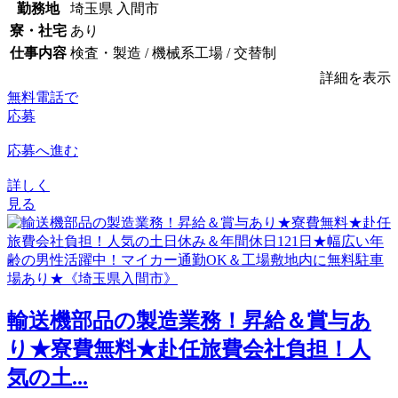
勤務地
埼玉県 入間市
寮・社宅
あり
仕事内容
検査・製造 / 機械系工場 / 交替制
詳細を表示
無料電話で
応募
応募へ進む
詳しく
見る
輸送機部品の製造業務！昇給＆賞与あ
り★寮費無料★赴任旅費会社負担！人
気の土...