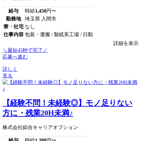
給与
時給
1,450
円〜
勤務地
埼玉県 入間市
寮・社宅
なし
仕事内容
包装・運搬 / 製紙系工場 / 日勤
詳細を表示
＼最短45秒で完了／
応募へ進む
詳しく
見る
【経験不問！未経験◎】モノ足りない
方に・残業20H未満♪
株式会社綜合キャリアオプション
給与
時給
1,380
円〜