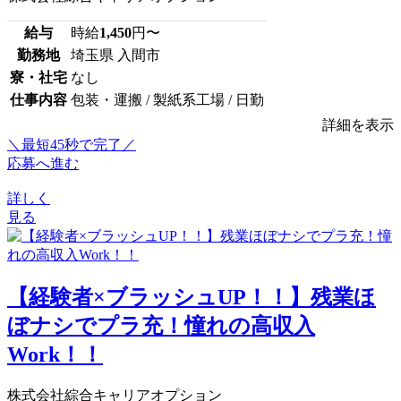
給与
時給
1,450
円〜
勤務地
埼玉県 入間市
寮・社宅
なし
仕事内容
包装・運搬 / 製紙系工場 / 日勤
詳細を表示
＼最短45秒で完了／
応募へ進む
詳しく
見る
【経験者×ブラッシュUP！！】残業ほ
ぼナシでプラ充！憧れの高収入
Work！！
株式会社綜合キャリアオプション