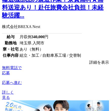
料送迎あり！赴任旅費会社負担！未経
験活躍...
株式会社BREXA Next
給与
月収例
340,000
円
勤務地
埼玉県 入間市
寮・社宅
あり（無料）
仕事内容
組立・加工 / 自動車系工場 / 交替制
詳細を表示
無料電話で
応募
応募へ進む
詳しく
見る