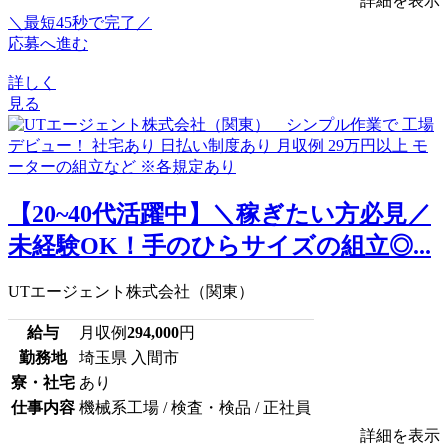
詳細を表示
＼最短45秒で完了／
応募へ進む
詳しく
見る
【20~40代活躍中】＼稼ぎたい方必見／
未経験OK！手のひらサイズの組立◎...
UTエージェント株式会社（関東）
給与
月収例
294,000
円
勤務地
埼玉県 入間市
寮・社宅
あり
仕事内容
機械系工場 / 検査・検品 / 正社員
詳細を表示