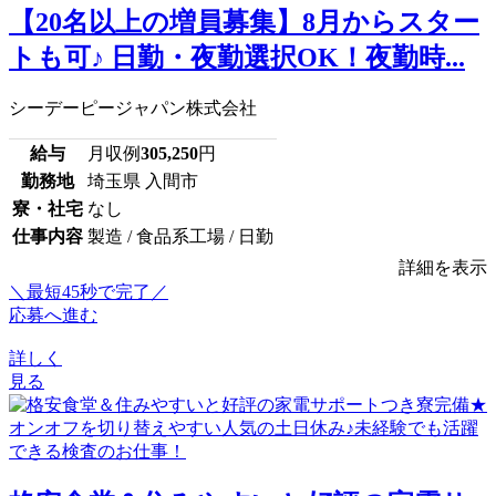
【20名以上の増員募集】8月からスター
トも可♪ 日勤・夜勤選択OK！夜勤時...
シーデーピージャパン株式会社
給与
月収例
305,250
円
勤務地
埼玉県 入間市
寮・社宅
なし
仕事内容
製造 / 食品系工場 / 日勤
詳細を表示
＼最短45秒で完了／
応募へ進む
詳しく
見る