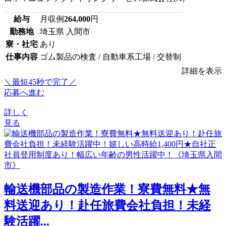
給与
月収例
264,000
円
勤務地
埼玉県 入間市
寮・社宅
あり
仕事内容
ゴム製品の検査 / 自動車系工場 / 交替制
詳細を表示
＼最短45秒で完了／
応募へ進む
詳しく
見る
輸送機部品の製造作業！寮費無料★無
料送迎あり！赴任旅費会社負担！未経
験活躍...