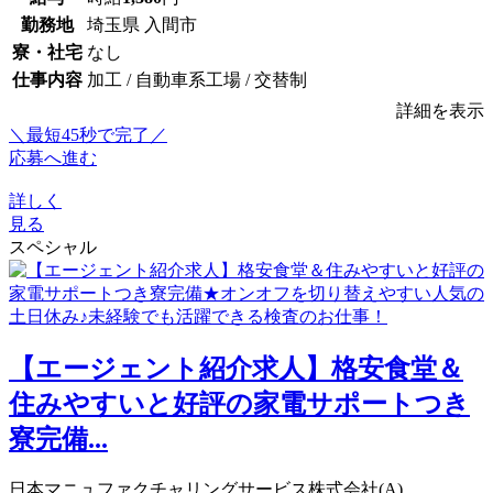
勤務地
埼玉県 入間市
寮・社宅
なし
仕事内容
加工 / 自動車系工場 / 交替制
詳細を表示
＼最短45秒で完了／
応募へ進む
詳しく
見る
スペシャル
【エージェント紹介求人】格安食堂＆
住みやすいと好評の家電サポートつき
寮完備...
日本マニュファクチャリングサービス株式会社(A)