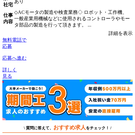
あり
社宅
◇ACモータの製造や検査業務◇ ロボット・工作機、
仕事
一般産業用機械などに使用されるコントローラやモー
内容
タ部品の製造を行って頂きます。 ...
詳細を表示
無料電話で
応募
応募へ進む
詳しく
見る
おすすめ求人
\ 質問に答えて、
をチェック！ /