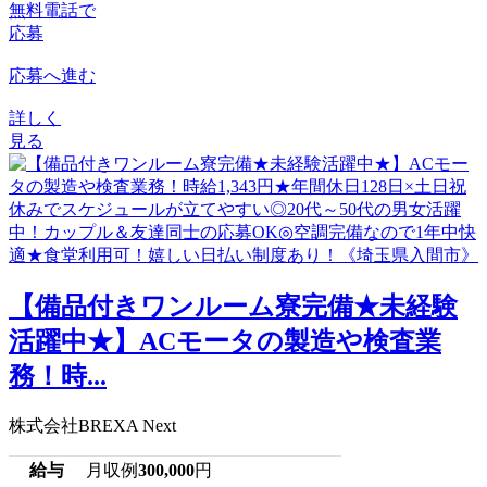
無料電話で
応募
応募へ進む
詳しく
見る
【備品付きワンルーム寮完備★未経験
活躍中★】ACモータの製造や検査業
務！時...
株式会社BREXA Next
給与
月収例
300,000
円