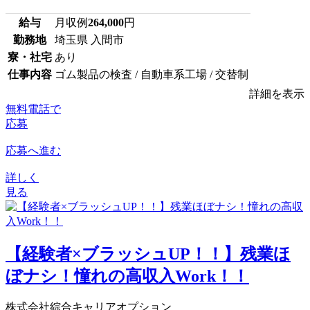
給与
月収例
264,000
円
勤務地
埼玉県 入間市
寮・社宅
あり
仕事内容
ゴム製品の検査 / 自動車系工場 / 交替制
詳細を表示
無料電話で
応募
応募へ進む
詳しく
見る
【経験者×ブラッシュUP！！】残業ほ
ぼナシ！憧れの高収入Work！！
株式会社綜合キャリアオプション