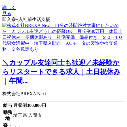
詳しく
見る
即入寮+入社前生活支援
＼カップル友達同士も歓迎／未経験か
らリスタートできる求人｜土日祝休み
｜年間...
株式会社BREXA Next
給与
月収例
300,000
円
勤務
埼玉県 入間市
地
寮・