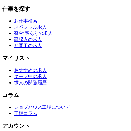
仕事を探す
お仕事検索
スペシャル求人
寮/社宅ありの求人
高収入の求人
期間工の求人
マイリスト
おすすめの求人
キープ中の求人
求人の閲覧履歴
コラム
ジョブハウス工場について
工場コラム
アカウント