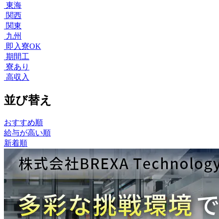
東海
関西
関東
九州
即入寮OK
期間工
寮あり
高収入
並び替え
おすすめ順
給与が高い順
新着順