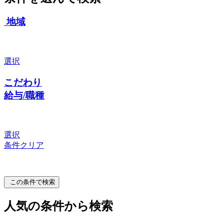
地域
選択
こだわり
給与/職種
選択
条件クリア
この条件で検索
人気の条件から検索