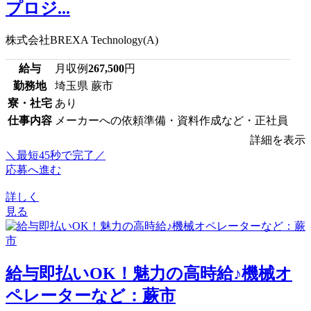
プロジ...
株式会社BREXA Technology(A)
給与
月収例
267,500
円
勤務地
埼玉県 蕨市
寮・社宅
あり
仕事内容
メーカーへの依頼準備・資料作成など・正社員
詳細を表示
＼最短45秒で完了／
応募へ進む
詳しく
見る
給与即払いOK！魅力の高時給♪機械オ
ペレーターなど：蕨市