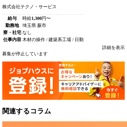
株式会社テクノ・サービス
給与
時給
1,300
円〜
勤務地
埼玉県 蕨市
寮・社宅
なし
仕事内容
木材の操作 / 建築系工場 / 日勤
詳細を表示
募集が停止しています
関連するコラム