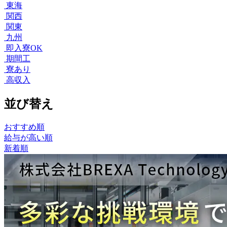
東海
関西
関東
九州
即入寮OK
期間工
寮あり
高収入
並び替え
おすすめ順
給与が高い順
新着順