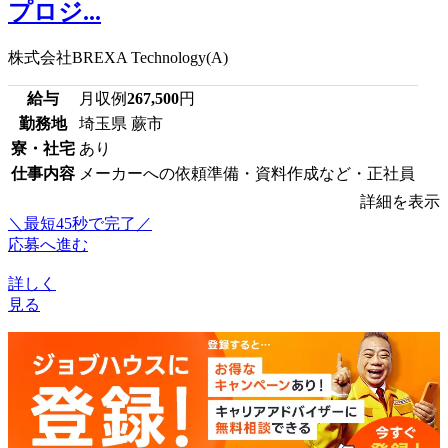
プロジ...
株式会社BREXA Technology(A)
給与
月収例
267,500
円
勤務地
埼玉県 蕨市
寮・社宅
あり
仕事内容
メーカーへの依頼準備・資料作成など・正社員
詳細を表示
＼最短45秒で完了／
応募へ進む
詳しく
見る