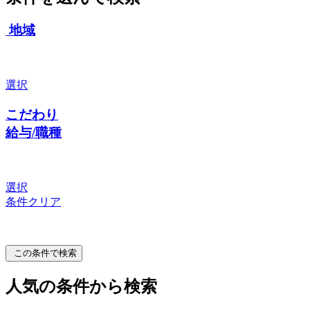
地域
選択
こだわり
給与/職種
選択
条件クリア
この条件で検索
人気の条件から検索