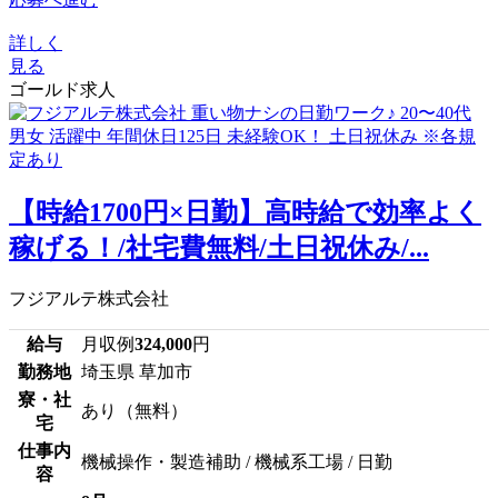
詳しく
見る
ゴールド求人
【時給1700円×日勤】高時給で効率よく
稼げる！/社宅費無料/土日祝休み/...
フジアルテ株式会社
給与
月収例
324,000
円
勤務地
埼玉県 草加市
寮・社
あり（無料）
宅
仕事内
機械操作・製造補助 / 機械系工場 / 日勤
容