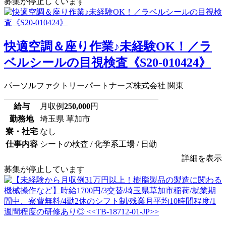
募集が停止しています
快適空調＆座り作業♪未経験OK！／ラ
ベルシールの目視検査《S20-010424》
パーソルファクトリーパートナーズ株式会社 関東
給与
月収例
250,000
円
勤務地
埼玉県 草加市
寮・社宅
なし
仕事内容
シートの検査 / 化学系工場 / 日勤
詳細を表示
募集が停止しています