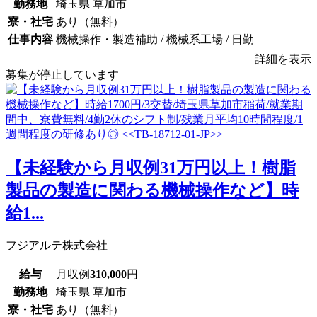
勤務地
埼玉県 草加市
寮・社宅
あり（無料）
仕事内容
機械操作・製造補助 / 機械系工場 / 日勤
詳細を表示
募集が停止しています
【未経験から月収例31万円以上！樹脂
製品の製造に関わる機械操作など】時
給1...
フジアルテ株式会社
給与
月収例
310,000
円
勤務地
埼玉県 草加市
寮・社宅
あり（無料）