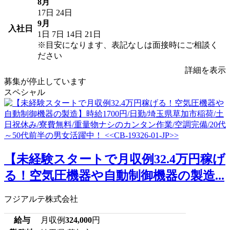
8月
17日
24日
9月
入社日
1日
7日
14日
21日
※目安になります、表記なしは面接時にご相談く
ださい
詳細を表示
募集が停止しています
スペシャル
【未経験スタートで月収例32.4万円稼げ
る！空気圧機器や自動制御機器の製造...
フジアルテ株式会社
給与
月収例
324,000
円