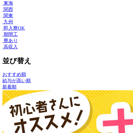
東海
関西
関東
九州
即入寮OK
期間工
寮あり
高収入
並び替え
おすすめ順
給与が高い順
新着順