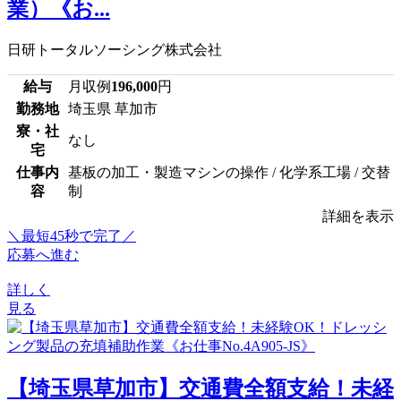
業）《お...
日研トータルソーシング株式会社
給与
月収例
196,000
円
勤務地
埼玉県 草加市
寮・社
なし
宅
仕事内
基板の加工・製造マシンの操作 / 化学系工場 / 交替
容
制
詳細を表示
＼最短45秒で完了／
応募へ進む
詳しく
見る
【埼玉県草加市】交通費全額支給！未経