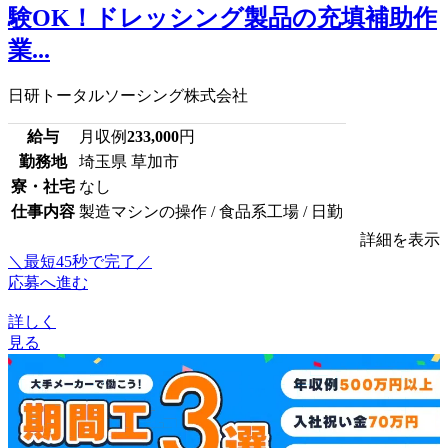
験OK！ドレッシング製品の充填補助作
業...
日研トータルソーシング株式会社
給与
月収例
233,000
円
勤務地
埼玉県 草加市
寮・社宅
なし
仕事内容
製造マシンの操作 / 食品系工場 / 日勤
詳細を表示
＼最短45秒で完了／
応募へ進む
詳しく
見る