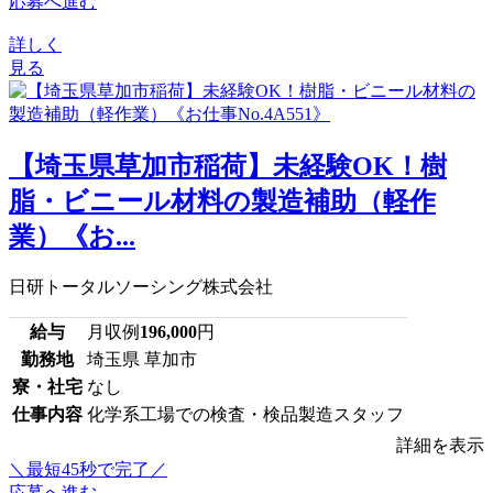
応募へ進む
詳しく
見る
【埼玉県草加市稲荷】未経験OK！樹
脂・ビニール材料の製造補助（軽作
業）《お...
日研トータルソーシング株式会社
給与
月収例
196,000
円
勤務地
埼玉県 草加市
寮・社宅
なし
仕事内容
化学系工場での検査・検品製造スタッフ
詳細を表示
＼最短45秒で完了／
応募へ進む