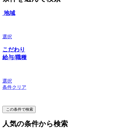
地域
選択
こだわり
給与/職種
選択
条件クリア
この条件で検索
人気の条件から検索