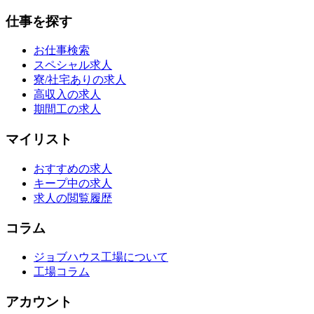
仕事を探す
お仕事検索
スペシャル求人
寮/社宅ありの求人
高収入の求人
期間工の求人
マイリスト
おすすめの求人
キープ中の求人
求人の閲覧履歴
コラム
ジョブハウス工場について
工場コラム
アカウント