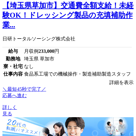
【埼玉県草加市】交通費全額支給！未経
験OK！ドレッシング製品の充填補助作
業...
日研トータルソーシング株式会社
給与
月収例
233,000
円
勤務地
埼玉県 草加市
寮・社宅
なし
仕事内容
食品系工場での機械操作・製造補助製造スタッフ
詳細を表示
＼最短45秒で完了／
応募へ進む
詳しく
見る