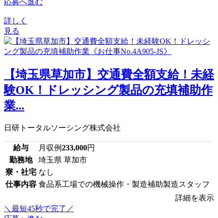
応募へ進む
詳しく
見る
【埼玉県草加市】交通費全額支給！未経
験OK！ドレッシング製品の充填補助作
業...
日研トータルソーシング株式会社
給与
月収例
233,000
円
勤務地
埼玉県 草加市
寮・社宅
なし
仕事内容
食品系工場での機械操作・製造補助製造スタッフ
詳細を表示
＼最短45秒で完了／