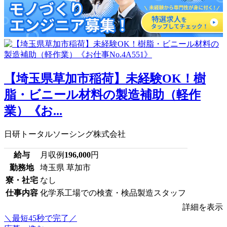
【埼玉県草加市稲荷】未経験OK！樹
脂・ビニール材料の製造補助（軽作
業）《お...
日研トータルソーシング株式会社
給与
月収例
196,000
円
勤務地
埼玉県 草加市
寮・社宅
なし
仕事内容
化学系工場での検査・検品製造スタッフ
詳細を表示
＼最短45秒で完了／