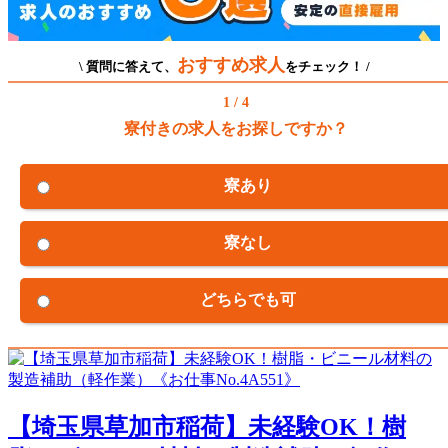
おすすめ求人
\ 質問に答えて、
をチェック！ /
1 / 4
寮付きの求人をお探しですか？
寮あり
寮なし
どちらでも可
【埼玉県草加市稲荷】未経験OK！樹