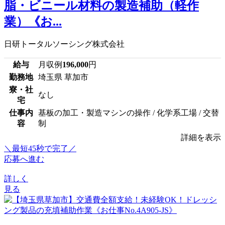
脂・ビニール材料の製造補助（軽作
業）《お...
日研トータルソーシング株式会社
給与
月収例
196,000
円
勤務地
埼玉県 草加市
寮・社
なし
宅
仕事内
基板の加工・製造マシンの操作 / 化学系工場 / 交替
容
制
詳細を表示
＼最短45秒で完了／
応募へ進む
詳しく
見る