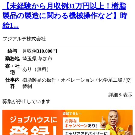
【未経験から月収例31万円以上！樹脂
製品の製造に関わる機械操作など】時
給1...
フジアルテ株式会社
給与
月収例
310,000
円
勤務地
埼玉県 草加市
寮・社
あり（無料）
宅
仕事内
樹脂製品の操作・オペレーション / 化学系工場 / 交
容
替制
詳細を表示
募集が停止しています