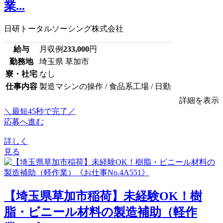
業...
日研トータルソーシング株式会社
給与
月収例
233,000
円
勤務地
埼玉県 草加市
寮・社宅
なし
仕事内容
製造マシンの操作 / 食品系工場 / 日勤
詳細を表示
＼最短45秒で完了／
応募へ進む
詳しく
見る
【埼玉県草加市稲荷】未経験OK！樹
脂・ビニール材料の製造補助（軽作