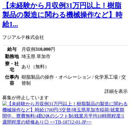
【未経験から月収例31万円以上！樹脂
製品の製造に関わる機械操作など】時
給1...
フジアルテ株式会社
給与
月収例
310,000
円
勤務地
埼玉県 草加市
寮・社
あり（無料）
宅
仕事内
樹脂製品の操作・オペレーション / 化学系工場 / 交
容
替制
詳細を表示
募集が停止しています