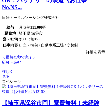
OK！バッテリーの製造《お仕事
No.NS...
日研トータルソーシング株式会社
給与
月収例
311,000
円
勤務地
埼玉県 深谷市
寮・社宅
あり（無料）
仕事内容
組立・梱包 / 自動車系工場 / 交替制
詳細を表示
＼最短45秒で完了／
応募へ進む
詳しく
見る
スペシャル
【埼玉県深谷市岡】寮費無料！未経験