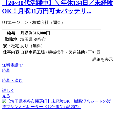
【20~30代活躍中】＼年休134日／未経験
OK！月収31万円可★バッテリ...
UTエージェント株式会社（関東）
給与
月収例
316,000
円
勤務地
埼玉県 深谷市
寮・社宅
あり（無料）
仕事内容
自動車系工場 / 機械操作・製造補助 / 正社員
詳細を表示
無料電話で
応募
応募へ進む
詳しく
見る