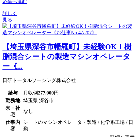
応募へ進む
詳しく
見る
【埼玉県深谷市幡羅町】未経験OK！樹
脂混合シートの製造マシンオペレータ
ー《...
日研トータルソーシング株式会社
給与
月収例
277,000
円
勤務地
埼玉県 深谷市
寮・社
なし
宅
仕事内
シートのマシンオペレータ・製造 / 化学系工場 / 日
容
勤