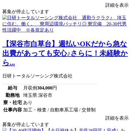
詳細を表示
募集が停止しています
【深谷市白草台】週払いOKだから急な
出費があっても安心♪さらに！未経験か
ら...
日研トータルソーシング株式会社
給与
月収例
304,000
円
勤務地
埼玉県 深谷市
寮・社宅
あり
仕事内容
加工・検査 / 自動車系工場 / 交替制
詳細を表示
募集が停止しています