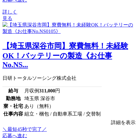
詳しく
見る
【埼玉県深谷市岡】寮費無料！未経験
OK！バッテリーの製造《お仕事
No.NS...
日研トータルソーシング株式会社
給与
月収例
311,000
円
勤務地
埼玉県 深谷市
寮・社宅
あり（無料）
仕事内容
組立・梱包 / 自動車系工場 / 交替制
詳細を表示
＼最短45秒で完了／
応募へ進む