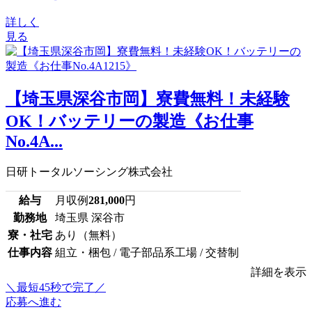
詳しく
見る
【埼玉県深谷市岡】寮費無料！未経験
OK！バッテリーの製造《お仕事
No.4A...
日研トータルソーシング株式会社
給与
月収例
281,000
円
勤務地
埼玉県 深谷市
寮・社宅
あり（無料）
仕事内容
組立・梱包 / 電子部品系工場 / 交替制
詳細を表示
＼最短45秒で完了／
応募へ進む