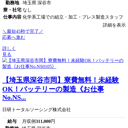
勤務地
埼玉県 深谷市
寮・社宅
なし
仕事内容
化学系工場での組立・加工・プレス製造スタッフ
詳細を表示
＼最短45秒で完了／
応募へ進む
詳しく
見る
【埼玉県深谷市岡】寮費無料！未経験
OK！バッテリーの製造《お仕事
No.NS...
日研トータルソーシング株式会社
給与
月収例
311,000
円