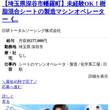
【埼玉県深谷市幡羅町】未経験OK！樹
脂混合シートの製造マシンオペレータ
ー《...
日研トータルソーシング株式会社
給与
月収例
277,000
円
勤務地
埼玉県 深谷市
寮・社
なし
宅
仕事内
シートのマシンオペレータ・製造 / 化学系工場 / 日
容
勤
詳細を表示
＼最短45秒で完了／
応募へ進む
詳しく
見る