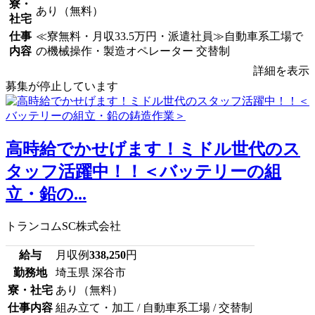
寮・
あり（無料）
社宅
仕事
≪寮無料・月収33.5万円・派遣社員≫自動車系工場で
内容
の機械操作・製造オペレーター 交替制
詳細を表示
募集が停止しています
高時給でかせげます！ミドル世代のス
タッフ活躍中！！＜バッテリーの組
立・鉛の...
トランコムSC株式会社
給与
月収例
338,250
円
勤務地
埼玉県 深谷市
寮・社宅
あり（無料）
仕事内容
組み立て・加工 / 自動車系工場 / 交替制