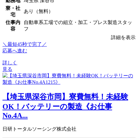
勤務地
埼玉県 深谷市
寮・社
あり（無料）
宅
仕事内
自動車系工場での組立・加工・プレス製造スタッ
容
フ
詳細を表示
＼最短45秒で完了／
応募へ進む
詳しく
見る
【埼玉県深谷市岡】寮費無料！未経験
OK！バッテリーの製造《お仕事
No.4A...
日研トータルソーシング株式会社