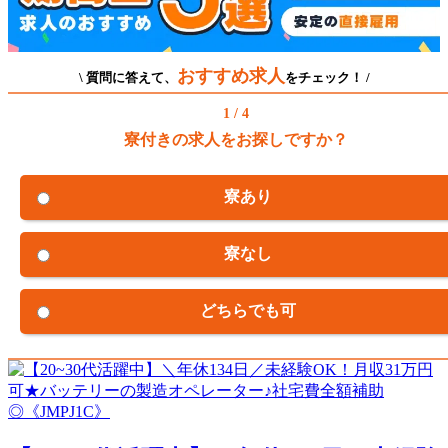
おすすめ求人
\ 質問に答えて、
をチェック！ /
1 / 4
寮付きの求人をお探しですか？
寮あり
寮なし
どちらでも可