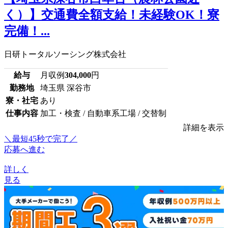
く）】交通費全額支給！未経験OK！寮
完備！...
日研トータルソーシング株式会社
給与
月収例
304,000
円
勤務地
埼玉県 深谷市
寮・社宅
あり
仕事内容
加工・検査 / 自動車系工場 / 交替制
詳細を表示
＼最短45秒で完了／
応募へ進む
詳しく
見る