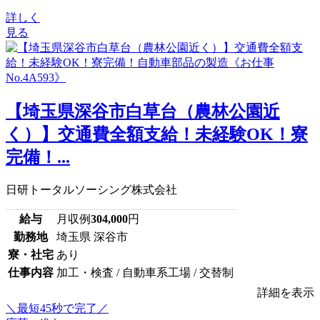
詳しく
見る
【埼玉県深谷市白草台（農林公園近
く）】交通費全額支給！未経験OK！寮
完備！...
日研トータルソーシング株式会社
給与
月収例
304,000
円
勤務地
埼玉県 深谷市
寮・社宅
あり
仕事内容
加工・検査 / 自動車系工場 / 交替制
詳細を表示
＼最短45秒で完了／