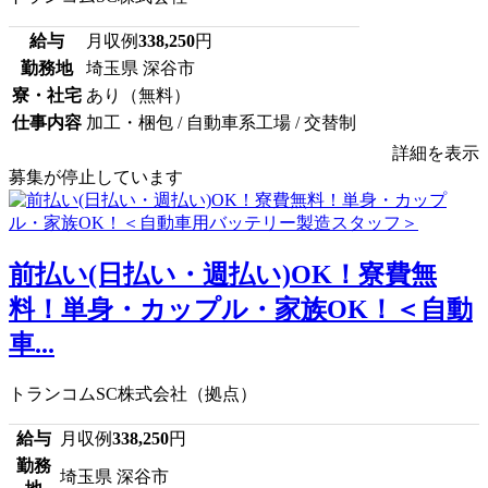
給与
月収例
338,250
円
勤務地
埼玉県 深谷市
寮・社宅
あり（無料）
仕事内容
加工・梱包 / 自動車系工場 / 交替制
詳細を表示
募集が停止しています
前払い(日払い・週払い)OK！寮費無
料！単身・カップル・家族OK！＜自動
車...
トランコムSC株式会社（拠点）
給与
月収例
338,250
円
勤務
埼玉県 深谷市