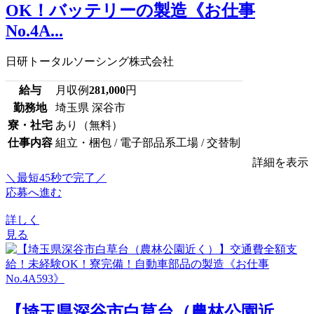
OK！バッテリーの製造《お仕事
No.4A...
日研トータルソーシング株式会社
給与
月収例
281,000
円
勤務地
埼玉県 深谷市
寮・社宅
あり（無料）
仕事内容
組立・梱包 / 電子部品系工場 / 交替制
詳細を表示
＼最短45秒で完了／
応募へ進む
詳しく
見る
【埼玉県深谷市白草台（農林公園近