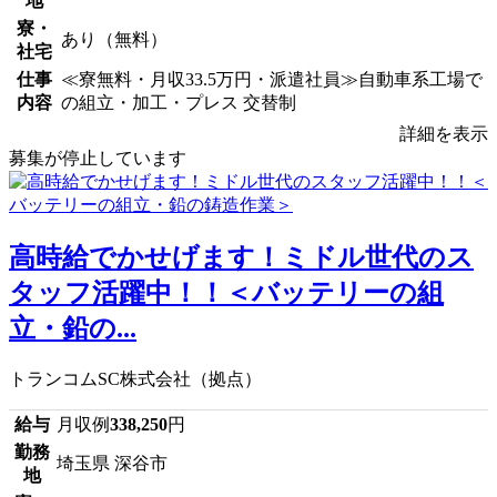
地
寮・
あり（無料）
社宅
仕事
≪寮無料・月収33.5万円・派遣社員≫自動車系工場で
内容
の組立・加工・プレス 交替制
詳細を表示
募集が停止しています
高時給でかせげます！ミドル世代のス
タッフ活躍中！！＜バッテリーの組
立・鉛の...
トランコムSC株式会社（拠点）
給与
月収例
338,250
円
勤務
埼玉県 深谷市
地