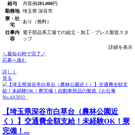
給与
月収例
281,000
円
勤務地
埼玉県 深谷市
寮・社
あり（無料）
宅
仕事内
電子部品系工場での組立・加工・プレス製造スタ
容
ッフ
詳細を表示
＼最短45秒で完了／
応募へ進む
詳しく
見る
【埼玉県深谷市白草台（農林公園近
く）】交通費全額支給！未経験OK！寮
完備！...