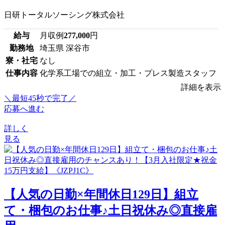
日研トータルソーシング株式会社
給与
月収例
277,000
円
勤務地
埼玉県 深谷市
寮・社宅
なし
仕事内容
化学系工場での組立・加工・プレス製造スタッフ
詳細を表示
＼最短45秒で完了／
応募へ進む
詳しく
見る
【人気の日勤×年間休日129日】組立
て・梱包のお仕事♪土日祝休み◎直接雇