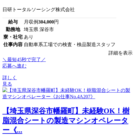
日研トータルソーシング株式会社
給与
月収例
304,000
円
勤務地
埼玉県 深谷市
寮・社宅
あり
仕事内容
自動車系工場での検査・検品製造スタッフ
詳細を表示
＼最短45秒で完了／
応募へ進む
詳しく
見る
【埼玉県深谷市幡羅町】未経験OK！樹
脂混合シートの製造マシンオペレータ
ー《...