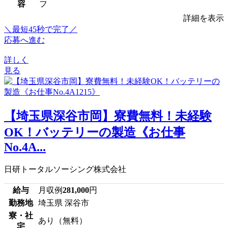
容
フ
詳細を表示
＼最短45秒で完了／
応募へ進む
詳しく
見る
【埼玉県深谷市岡】寮費無料！未経験
OK！バッテリーの製造《お仕事
No.4A...
日研トータルソーシング株式会社
給与
月収例
281,000
円
勤務地
埼玉県 深谷市
寮・社
あり（無料）
宅