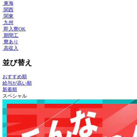
東海
関西
関東
九州
即入寮OK
期間工
寮あり
高収入
並び替え
おすすめ順
給与が高い順
新着順
スペシャル