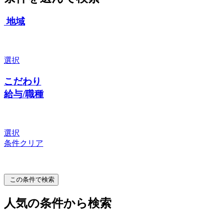
地域
選択
こだわり
給与/職種
選択
条件クリア
この条件で検索
人気の条件から検索