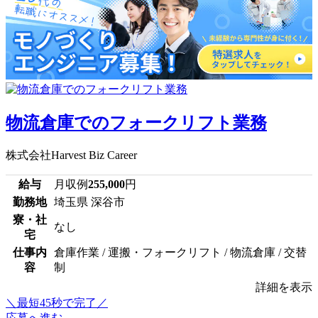
物流倉庫でのフォークリフト業務
株式会社Harvest Biz Career
給与
月収例
255,000
円
勤務地
埼玉県 深谷市
寮・社
なし
宅
仕事内
倉庫作業 / 運搬・フォークリフト / 物流倉庫 / 交替
容
制
詳細を表示
＼最短45秒で完了／
応募へ進む