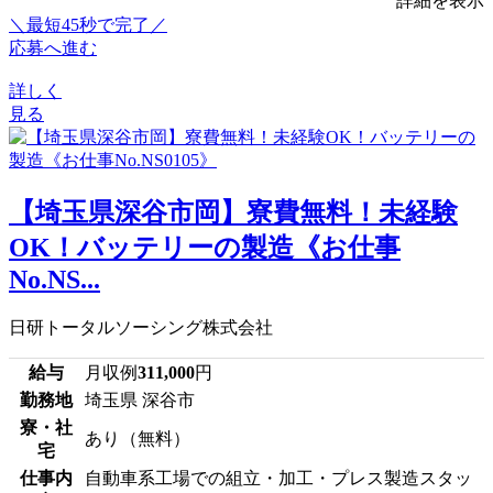
詳細を表示
＼最短45秒で完了／
応募へ進む
詳しく
見る
【埼玉県深谷市岡】寮費無料！未経験
OK！バッテリーの製造《お仕事
No.NS...
日研トータルソーシング株式会社
給与
月収例
311,000
円
勤務地
埼玉県 深谷市
寮・社
あり（無料）
宅
仕事内
自動車系工場での組立・加工・プレス製造スタッ