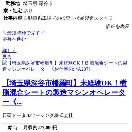
勤務地
埼玉県 深谷市
寮・社宅
あり
仕事内容
自動車系工場での検査・検品製造スタッフ
詳細を表示
＼最短45秒で完了／
応募へ進む
詳しく
見る
【埼玉県深谷市幡羅町】未経験OK！樹
脂混合シートの製造マシンオペレータ
ー《...
日研トータルソーシング株式会社
給与
月収例
277,000
円