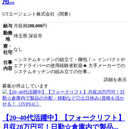
用...
UTエージェント株式会社（関東）
給与
月収例
288,000
円
勤務
埼玉県 深谷市
地
寮・
なし
社宅
＜システムキッチンの組立て・梱包！＞ インパクトや
仕事
エアドライバーの使用経験者歓迎★ 大手メーカーでの
内容
システムキッチンの組み立ての仕事...
詳細を表示
募集が停止しています
【20~40代活躍中】【フォークリフト】
月収28万円可！日勤☆倉庫内で製品...