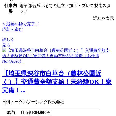
仕事内
電子部品系工場での組立・加工・プレス製造スタ
容
ッフ
詳細を表示
＼最短45秒で完了／
応募へ進む
詳しく
見る
【埼玉県深谷市白草台（農林公園近
く）】交通費全額支給！未経験OK！寮
完備！...
日研トータルソーシング株式会社
給与
月収例
304,000
円