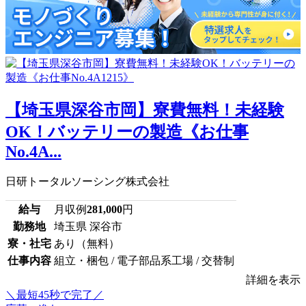
【埼玉県深谷市岡】寮費無料！未経験
OK！バッテリーの製造《お仕事
No.4A...
日研トータルソーシング株式会社
給与
月収例
281,000
円
勤務地
埼玉県 深谷市
寮・社宅
あり（無料）
仕事内容
組立・梱包 / 電子部品系工場 / 交替制
詳細を表示
＼最短45秒で完了／