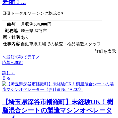
完備！...
日研トータルソーシング株式会社
給与
月収例
304,000
円
勤務地
埼玉県 深谷市
寮・社宅
あり
仕事内容
自動車系工場での検査・検品製造スタッフ
詳細を表示
＼最短45秒で完了／
応募へ進む
詳しく
見る
【埼玉県深谷市幡羅町】未経験OK！樹
脂混合シートの製造マシンオペレータ