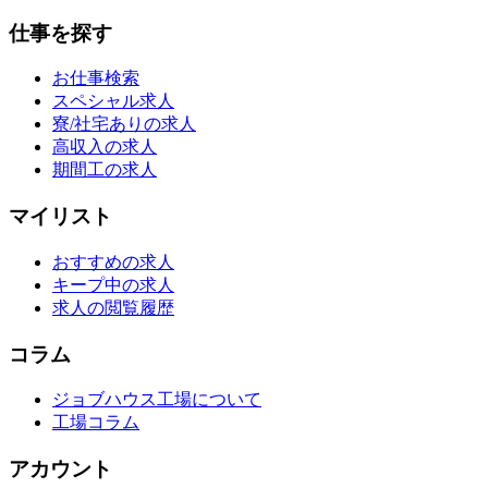
仕事を探す
お仕事検索
スペシャル求人
寮/社宅ありの求人
高収入の求人
期間工の求人
マイリスト
おすすめの求人
キープ中の求人
求人の閲覧履歴
コラム
ジョブハウス工場について
工場コラム
アカウント