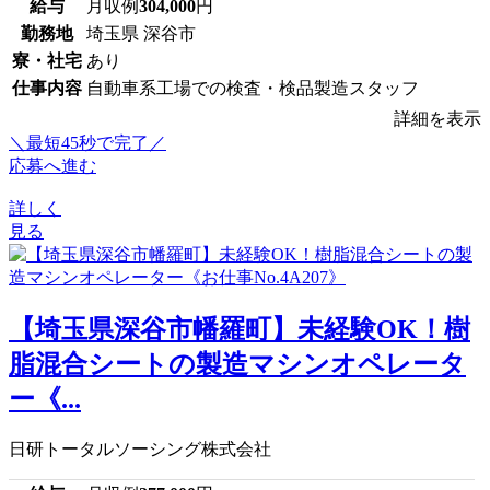
給与
月収例
304,000
円
勤務地
埼玉県 深谷市
寮・社宅
あり
仕事内容
自動車系工場での検査・検品製造スタッフ
詳細を表示
＼最短45秒で完了／
応募へ進む
詳しく
見る
【埼玉県深谷市幡羅町】未経験OK！樹
脂混合シートの製造マシンオペレータ
ー《...
日研トータルソーシング株式会社