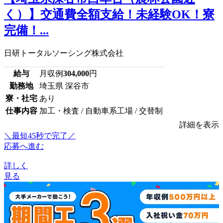
く）】交通費全額支給！未経験OK！寮
完備！...
日研トータルソーシング株式会社
給与
月収例
304,000
円
勤務地
埼玉県 深谷市
寮・社宅
あり
仕事内容
加工・検査 / 自動車系工場 / 交替制
詳細を表示
＼最短45秒で完了／
応募へ進む
詳しく
見る