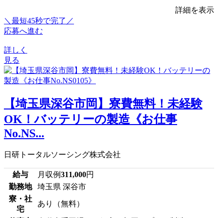
詳細を表示
＼最短45秒で完了／
応募へ進む
詳しく
見る
【埼玉県深谷市岡】寮費無料！未経験
OK！バッテリーの製造《お仕事
No.NS...
日研トータルソーシング株式会社
給与
月収例
311,000
円
勤務地
埼玉県 深谷市
寮・社
あり（無料）
宅