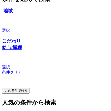
地域
選択
こだわり
給与/職種
選択
条件クリア
この条件で検索
人気の条件から検索