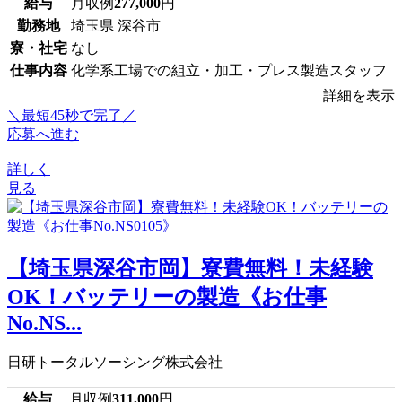
給与
月収例
277,000
円
勤務地
埼玉県 深谷市
寮・社宅
なし
仕事内容
化学系工場での組立・加工・プレス製造スタッフ
詳細を表示
＼最短45秒で完了／
応募へ進む
詳しく
見る
【埼玉県深谷市岡】寮費無料！未経験
OK！バッテリーの製造《お仕事
No.NS...
日研トータルソーシング株式会社
給与
月収例
311,000
円