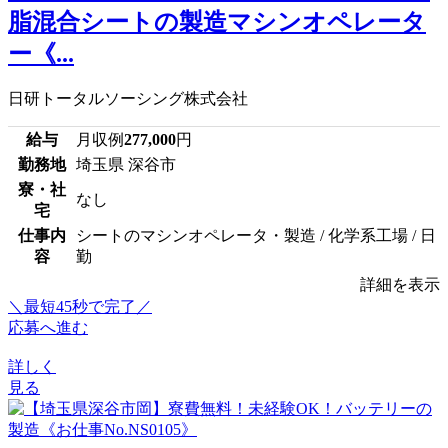
脂混合シートの製造マシンオペレータ
ー《...
日研トータルソーシング株式会社
給与
月収例
277,000
円
勤務地
埼玉県 深谷市
寮・社
なし
宅
仕事内
シートのマシンオペレータ・製造 / 化学系工場 / 日
容
勤
詳細を表示
＼最短45秒で完了／
応募へ進む
詳しく
見る