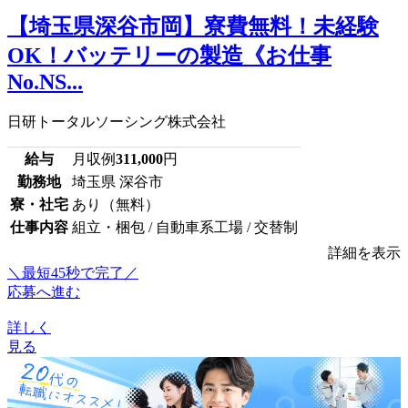
【埼玉県深谷市岡】寮費無料！未経験
OK！バッテリーの製造《お仕事
No.NS...
日研トータルソーシング株式会社
給与
月収例
311,000
円
勤務地
埼玉県 深谷市
寮・社宅
あり（無料）
仕事内容
組立・梱包 / 自動車系工場 / 交替制
詳細を表示
＼最短45秒で完了／
応募へ進む
詳しく
見る