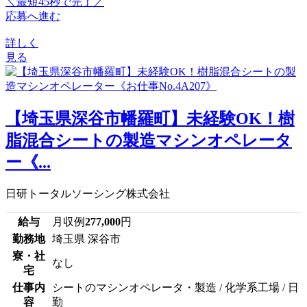
＼最短45秒で完了／
応募へ進む
詳しく
見る
【埼玉県深谷市幡羅町】未経験OK！樹
脂混合シートの製造マシンオペレータ
ー《...
日研トータルソーシング株式会社
給与
月収例
277,000
円
勤務地
埼玉県 深谷市
寮・社
なし
宅
仕事内
シートのマシンオペレータ・製造 / 化学系工場 / 日
容
勤