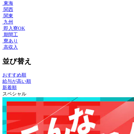
東海
関西
関東
九州
即入寮OK
期間工
寮あり
高収入
並び替え
おすすめ順
給与が高い順
新着順
スペシャル