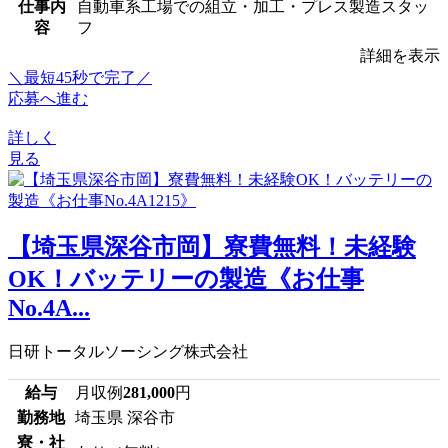
仕事内
自動車系工場での組立・加工・プレス製造スタッ
容
フ
詳細を表示
＼最短45秒で完了／
応募へ進む
詳しく
見る
【埼玉県深谷市岡】寮費無料！未経験
OK！バッテリーの製造《お仕事
No.4A...
日研トータルソーシング株式会社
給与
月収例
281,000
円
勤務地
埼玉県 深谷市
寮・社