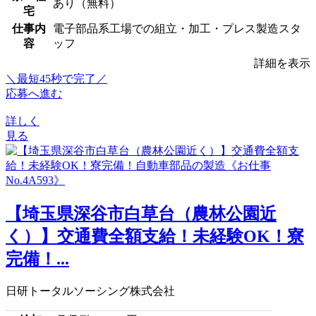
あり（無料）
宅
仕事内
電子部品系工場での組立・加工・プレス製造スタ
容
ッフ
詳細を表示
＼最短45秒で完了／
応募へ進む
詳しく
見る
【埼玉県深谷市白草台（農林公園近
く）】交通費全額支給！未経験OK！寮
完備！...
日研トータルソーシング株式会社