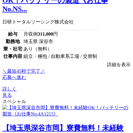
OK！バッテリーの製造《お仕事
No.NS...
日研トータルソーシング株式会社
給与
月収例
311,000
円
勤務地
埼玉県 深谷市
寮・社宅
あり（無料）
仕事内容
組立・梱包 / 自動車系工場 / 交替制
詳細を表示
＼最短45秒で完了／
応募へ進む
詳しく
見る
スペシャル
【埼玉県深谷市岡】寮費無料！未経験