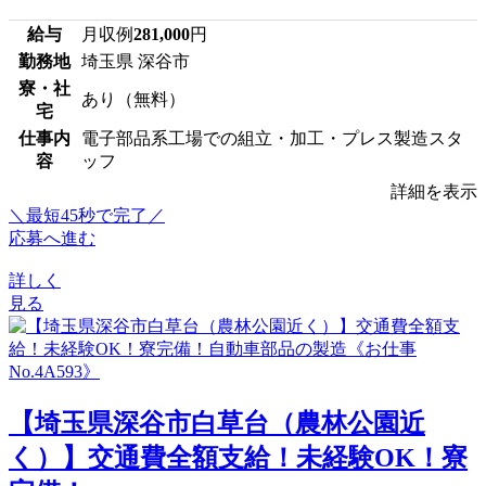
給与
月収例
281,000
円
勤務地
埼玉県 深谷市
寮・社
あり（無料）
宅
仕事内
電子部品系工場での組立・加工・プレス製造スタ
容
ッフ
詳細を表示
＼最短45秒で完了／
応募へ進む
詳しく
見る
【埼玉県深谷市白草台（農林公園近
く）】交通費全額支給！未経験OK！寮