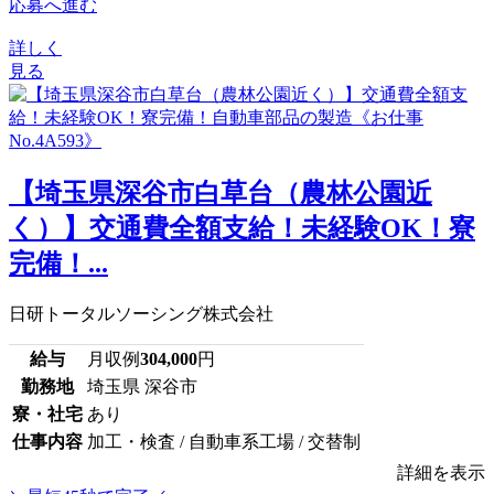
応募へ進む
詳しく
見る
【埼玉県深谷市白草台（農林公園近
く）】交通費全額支給！未経験OK！寮
完備！...
日研トータルソーシング株式会社
給与
月収例
304,000
円
勤務地
埼玉県 深谷市
寮・社宅
あり
仕事内容
加工・検査 / 自動車系工場 / 交替制
詳細を表示