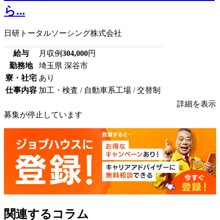
ら...
日研トータルソーシング株式会社
給与
月収例
304,000
円
勤務地
埼玉県 深谷市
寮・社宅
あり
仕事内容
加工・検査 / 自動車系工場 / 交替制
詳細を表示
募集が停止しています
関連するコラム