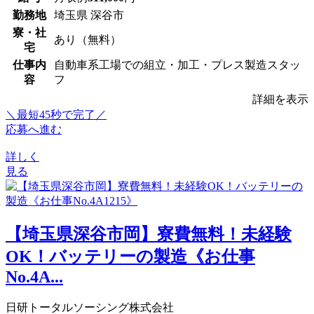
勤務地
埼玉県 深谷市
寮・社
あり（無料）
宅
仕事内
自動車系工場での組立・加工・プレス製造スタッ
容
フ
詳細を表示
＼最短45秒で完了／
応募へ進む
詳しく
見る
【埼玉県深谷市岡】寮費無料！未経験
OK！バッテリーの製造《お仕事
No.4A...
日研トータルソーシング株式会社