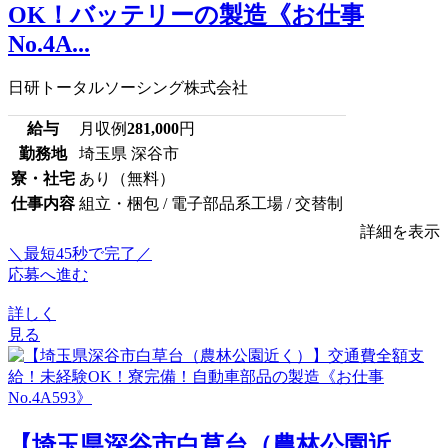
OK！バッテリーの製造《お仕事
No.4A...
日研トータルソーシング株式会社
給与
月収例
281,000
円
勤務地
埼玉県 深谷市
寮・社宅
あり（無料）
仕事内容
組立・梱包 / 電子部品系工場 / 交替制
詳細を表示
＼最短45秒で完了／
応募へ進む
詳しく
見る
【埼玉県深谷市白草台（農林公園近