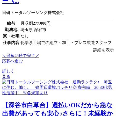
ー《...
日研トータルソーシング株式会社
給与
月収例
277,000
円
勤務地
埼玉県 深谷市
寮・社宅
なし
仕事内容
化学系工場での組立・加工・プレス製造スタッフ
詳細を表示
＼最短45秒で完了／
応募へ進む
詳しく
見る
【深谷市白草台】週払いOKだから急な
出費があっても安心♪さらに！未経験か