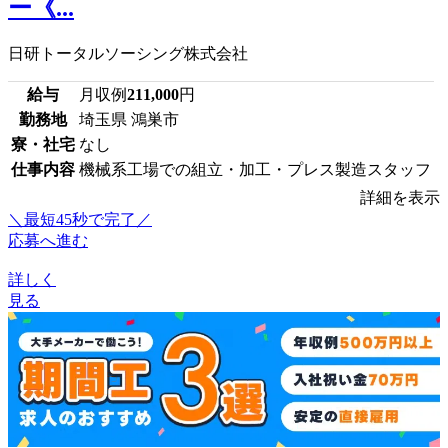
ー《...
日研トータルソーシング株式会社
給与
月収例
211,000
円
勤務地
埼玉県 鴻巣市
寮・社宅
なし
仕事内容
機械系工場での組立・加工・プレス製造スタッフ
詳細を表示
＼最短45秒で完了／
応募へ進む
詳しく
見る