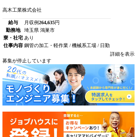
高木工業株式会社
給与
月収例
264,635
円
勤務地
埼玉県 鴻巣市
寮・社宅
あり
仕事内容
鋼管の加工・軽作業 / 機械系工場 / 日勤
詳細を表示
募集が停止しています