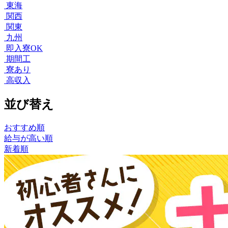
東海
関西
関東
九州
即入寮OK
期間工
寮あり
高収入
並び替え
おすすめ順
給与が高い順
新着順