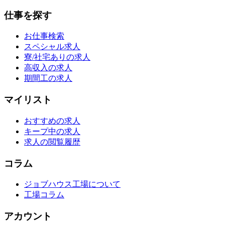
仕事を探す
お仕事検索
スペシャル求人
寮/社宅ありの求人
高収入の求人
期間工の求人
マイリスト
おすすめの求人
キープ中の求人
求人の閲覧履歴
コラム
ジョブハウス工場について
工場コラム
アカウント