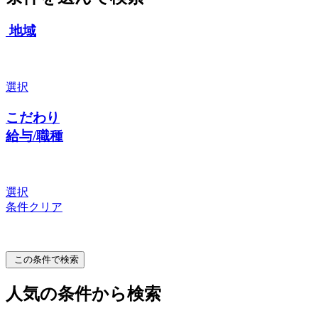
地域
選択
こだわり
給与/職種
選択
条件クリア
この条件で検索
人気の条件から検索