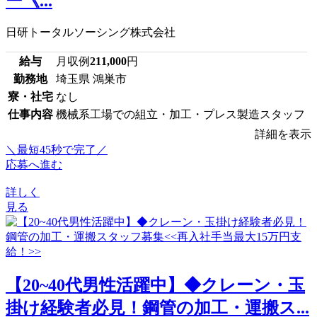
ー《...
日研トータルソーシング株式会社
給与
月収例
211,000
円
勤務地
埼玉県 鴻巣市
寮・社宅
なし
仕事内容
機械系工場での組立・加工・プレス製造スタッフ
詳細を表示
＼最短45秒で完了／
応募へ進む
詳しく
見る
【20~40代男性活躍中】◆クレーン・玉
掛け経験者必見！鋼管の加工・運搬ス...