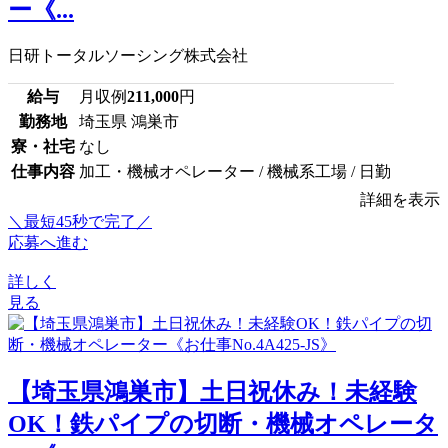
ー《...
日研トータルソーシング株式会社
給与
月収例
211,000
円
勤務地
埼玉県 鴻巣市
寮・社宅
なし
仕事内容
加工・機械オペレーター / 機械系工場 / 日勤
詳細を表示
＼最短45秒で完了／
応募へ進む
詳しく
見る
【埼玉県鴻巣市】土日祝休み！未経験
OK！鉄パイプの切断・機械オペレータ