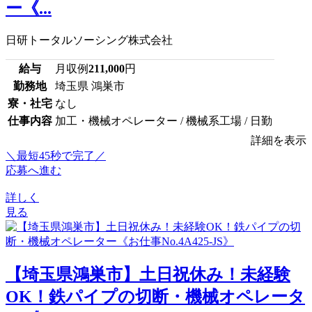
ー《...
日研トータルソーシング株式会社
給与
月収例
211,000
円
勤務地
埼玉県 鴻巣市
寮・社宅
なし
仕事内容
加工・機械オペレーター / 機械系工場 / 日勤
詳細を表示
＼最短45秒で完了／
応募へ進む
詳しく
見る
【埼玉県鴻巣市】土日祝休み！未経験
OK！鉄パイプの切断・機械オペレータ