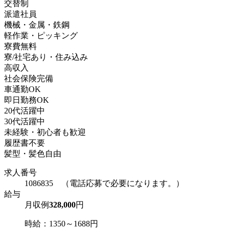
交替制
派遣社員
機械・金属・鉄鋼
軽作業・ピッキング
寮費無料
寮/社宅あり・住み込み
高収入
社会保険完備
車通勤OK
即日勤務OK
20代活躍中
30代活躍中
未経験・初心者も歓迎
履歴書不要
髪型・髪色自由
求人番号
1086835 （電話応募で必要になります。）
給与
月収例
328,000
円
時給：1350～1688円