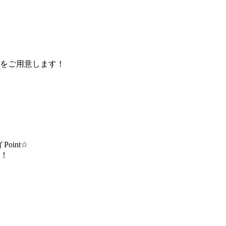
をご用意します！
int☆
！