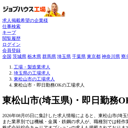
求人掲載希望の企業様
仕事検索
キープ
閲覧履歴
ログイン
会員登録
全国
茨城県
栃木県
群馬県
埼玉県
千葉県
東京都
神奈川県
寮
工場・製造業求人
埼玉県の工場求人
東松山市の工場求人
東松山市・即日勤務OKの工場求人
東松山市(埼玉県)・即日勤務O
2026年08月05日に集計した求人情報によると、東松山市(埼玉
また業界別では機械・金属・鉄鋼の求人が、職種別では軽作
株式会社綜合キャリアオプションの求人も掲載されておりま