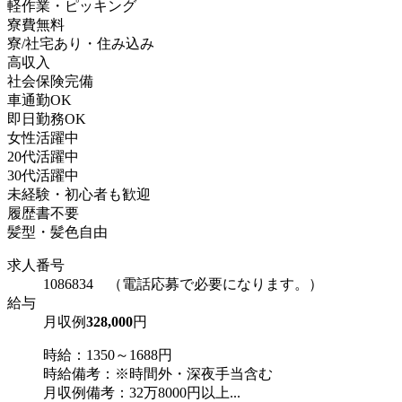
軽作業・ピッキング
寮費無料
寮/社宅あり・住み込み
高収入
社会保険完備
車通勤OK
即日勤務OK
女性活躍中
20代活躍中
30代活躍中
未経験・初心者も歓迎
履歴書不要
髪型・髪色自由
求人番号
1086834 （電話応募で必要になります。）
給与
月収例
328,000
円
時給：1350～1688円
時給備考：※時間外・深夜手当含む
月収例備考：32万8000円以上...