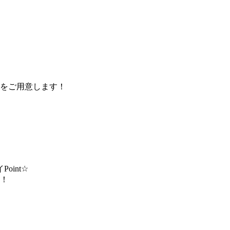
をご用意します！
int☆
！