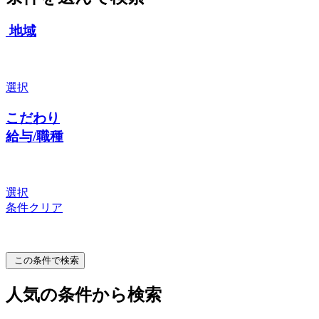
地域
選択
こだわり
給与/職種
選択
条件クリア
この条件で検索
人気の条件から検索