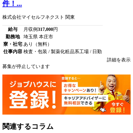
件！...
株式会社マイセルフネクスト 関東
給与
月収例
317,000
円
勤務地
埼玉県 本庄市
寮・社宅
あり（無料）
仕事内容
検査・包装 / 製薬化粧品系工場 / 日勤
詳細を表示
募集が停止しています
関連するコラム