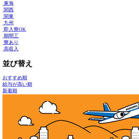
東海
関西
関東
九州
即入寮OK
期間工
寮あり
高収入
並び替え
おすすめ順
給与が高い順
新着順