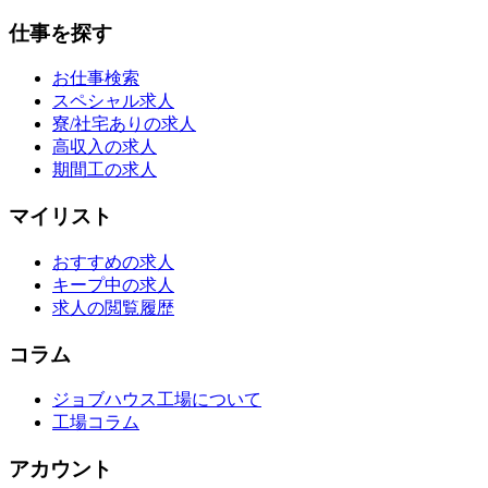
仕事を探す
お仕事検索
スペシャル求人
寮/社宅ありの求人
高収入の求人
期間工の求人
マイリスト
おすすめの求人
キープ中の求人
求人の閲覧履歴
コラム
ジョブハウス工場について
工場コラム
アカウント