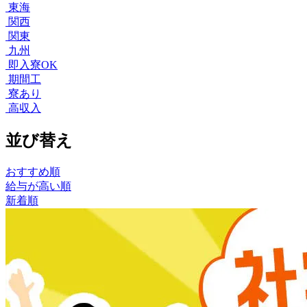
東海
関西
関東
九州
即入寮OK
期間工
寮あり
高収入
並び替え
おすすめ順
給与が高い順
新着順