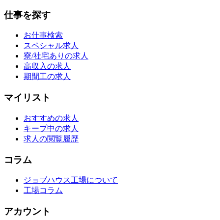
仕事を探す
お仕事検索
スペシャル求人
寮/社宅ありの求人
高収入の求人
期間工の求人
マイリスト
おすすめの求人
キープ中の求人
求人の閲覧履歴
コラム
ジョブハウス工場について
工場コラム
アカウント