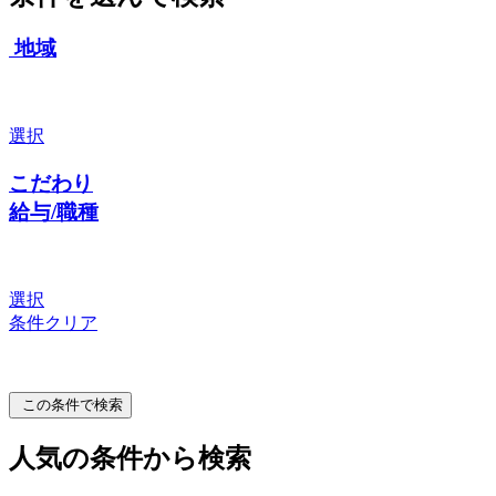
地域
選択
こだわり
給与/職種
選択
条件クリア
この条件で検索
人気の条件から検索