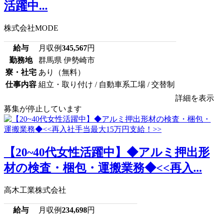
活躍中...
株式会社MODE
給与
月収例
345,567
円
勤務地
群馬県 伊勢崎市
寮・社宅
あり（無料）
仕事内容
組立・取り付け / 自動車系工場 / 交替制
詳細を表示
募集が停止しています
【20~40代女性活躍中】◆アルミ押出形
材の検査・梱包・運搬業務◆<<再入...
高木工業株式会社
給与
月収例
234,698
円