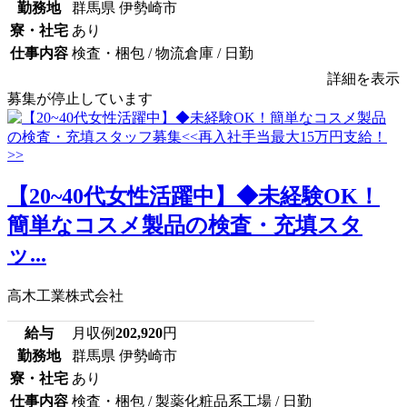
勤務地
群馬県 伊勢崎市
寮・社宅
あり
仕事内容
検査・梱包 / 物流倉庫 / 日勤
詳細を表示
募集が停止しています
【20~40代女性活躍中】◆未経験OK！
簡単なコスメ製品の検査・充填スタ
ッ...
高木工業株式会社
給与
月収例
202,920
円
勤務地
群馬県 伊勢崎市
寮・社宅
あり
仕事内容
検査・梱包 / 製薬化粧品系工場 / 日勤