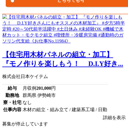
どちらでも可
【住宅用木材パネルの組立・加工】
『モノ作りを楽しもう！ D.I.Y好き...
株式会社日本ケイテム
給与
月収例
201,000
円
勤務地
群馬県 伊勢崎市
寮・社宅
なし
仕事内容
木材の組立・組み立て / 建築系工場 / 日勤
詳細を表示
募集が停止しています