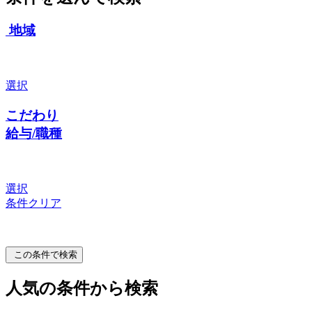
地域
選択
こだわり
給与/職種
選択
条件クリア
この条件で検索
人気の条件から検索