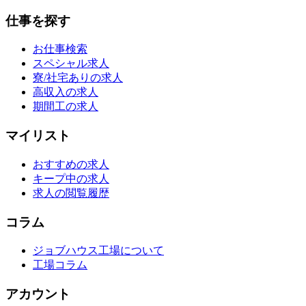
仕事を探す
お仕事検索
スペシャル求人
寮/社宅ありの求人
高収入の求人
期間工の求人
マイリスト
おすすめの求人
キープ中の求人
求人の閲覧履歴
コラム
ジョブハウス工場について
工場コラム
アカウント