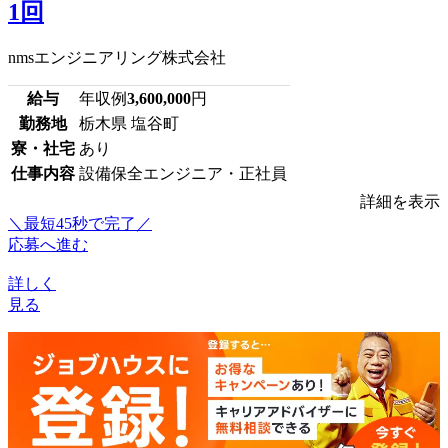
1回
nmsエンジニアリング株式会社
給与
年収例
3,600,000
円
勤務地
栃木県 塩谷町
寮・社宅
あり
仕事内容
設備保全エンジニア・正社員
詳細を表示
＼最短45秒で完了／
応募へ進む
詳しく
見る