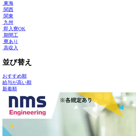
東海
関西
関東
九州
即入寮OK
期間工
寮あり
高収入
並び替え
おすすめ順
給与が高い順
新着順