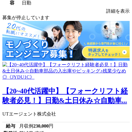
容
日勤
詳細を表示
募集が停止しています
【20~40代活躍中】【フォークリフト経
験者必見！】日勤&土日休み☆自動車...
UTエージェント株式会社
給与
月収例
230,000
円