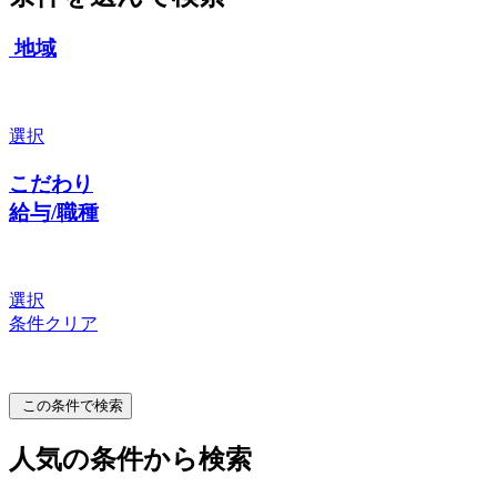
地域
選択
こだわり
給与/職種
選択
条件クリア
この条件で検索
人気の条件から検索