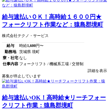
給与速払いＯＫ！高時給１６００円★
フォークリフト作業など：猿島郡境町
株式会社テクノ・サービス
給与
時給
1,600
円〜
勤務地
茨城県 境町
寮・社宅
なし
仕事内容
フォークリフト / 機械系工場 / 交替制
詳細を表示
募集が停止しています
給与速払いOK！高時給★リーチフォー
クリフト作業：猿島郡境町