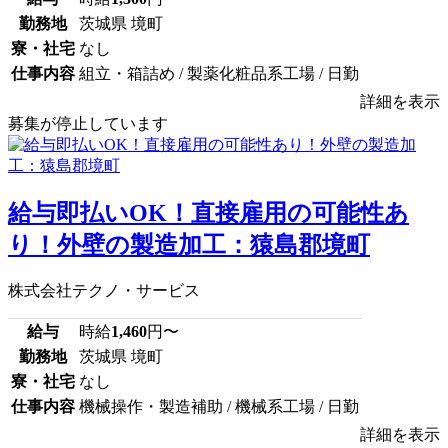
勤務地
茨城県 境町
寮・社宅
なし
仕事内容
組立・箱詰め / 製薬化粧品系工場 / 日勤
詳細を表示
募集が停止しています
給与即払いOK！直接雇用の可能性あ
り！外壁の製造加工：猿島郡境町
株式会社テクノ・サービス
給与
時給
1,460
円〜
勤務地
茨城県 境町
寮・社宅
なし
仕事内容
機械操作・製造補助 / 機械系工場 / 日勤
詳細を表示