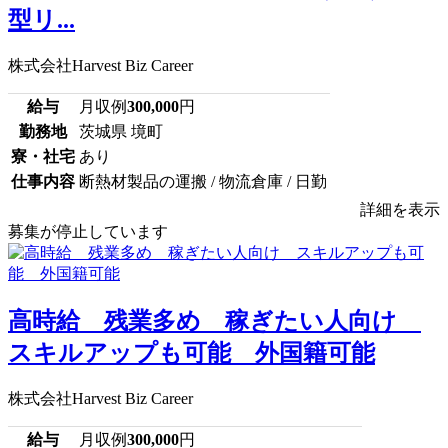
型リ...
株式会社Harvest Biz Career
給与
月収例
300,000
円
勤務地
茨城県 境町
寮・社宅
あり
仕事内容
断熱材製品の運搬 / 物流倉庫 / 日勤
詳細を表示
募集が停止しています
高時給 残業多め 稼ぎたい人向け
スキルアップも可能 外国籍可能
株式会社Harvest Biz Career
給与
月収例
300,000
円