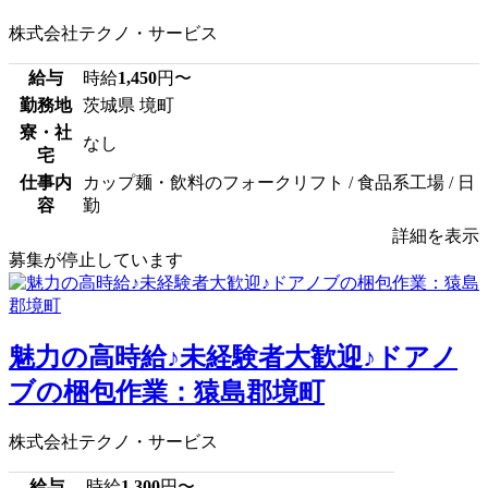
株式会社テクノ・サービス
給与
時給
1,450
円〜
勤務地
茨城県 境町
寮・社
なし
宅
仕事内
カップ麺・飲料のフォークリフト / 食品系工場 / 日
容
勤
詳細を表示
募集が停止しています
魅力の高時給♪未経験者大歓迎♪ドアノ
ブの梱包作業：猿島郡境町
株式会社テクノ・サービス
給与
時給
1,300
円〜