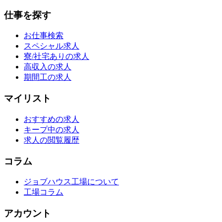
仕事を探す
お仕事検索
スペシャル求人
寮/社宅ありの求人
高収入の求人
期間工の求人
マイリスト
おすすめの求人
キープ中の求人
求人の閲覧履歴
コラム
ジョブハウス工場について
工場コラム
アカウント