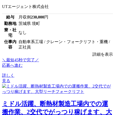
UTエージェント株式会社
給与
月収例
230,000
円
勤務地
茨城県 境町
寮・社
なし
宅
仕事内
自動車系工場 / クレーン・フォークリフト・重機 /
容
正社員
詳細を表示
＼最短45秒で完了／
応募へ進む
詳しく
見る
ミドル活躍、断熱材製造工場内での運
搬作業、2交代でがっつり稼げます、大