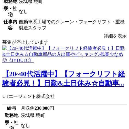
勤務地
茨城県 境町
寮・社
なし
宅
仕事内
自動車系工場でのクレーン・フォークリフト・重機
容
製造スタッフ
詳細を表示
募集が停止しています
【20~40代活躍中】【フォークリフト経
験者必見！】日勤&土日休み☆自動車...
UTエージェント株式会社
給与
月収例
230,000
円
勤務地
茨城県 境町
寮・社
なし
宅