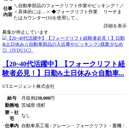
＼自動車部品のフォークリフト作業やピッキング！／
仕事
＜具体的には…＞ ◆フォークリフト作業 リーチま
内容
たはカウンター(1t)を使用して...
詳細を表示
募集が停止しています
【20~40代活躍中】【フォークリフト経
験者必見！】日勤&土日休み☆自動車...
UTエージェント株式会社
給与
月収例
230,000
円
勤務地
茨城県 境町
寮・社
なし
宅
仕事内
自動車系工場 / クレーン・フォークリフト・重機 /