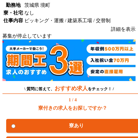
勤務地
茨城県 境町
寮・社宅
なし
仕事内容
ピッキング・運搬 / 建築系工場 / 交替制
詳細を表示
募集が停止しています
おすすめ求人
\ 質問に答えて、
をチェック！ /
1 / 4
寮付きの求人をお探しですか？
寮あり