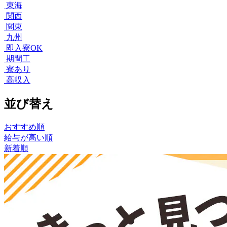
東海
関西
関東
九州
即入寮OK
期間工
寮あり
高収入
並び替え
おすすめ順
給与が高い順
新着順