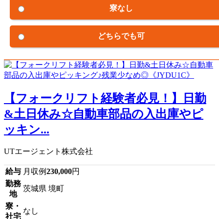
寮なし
どちらでも可
【フォークリフト経験者必見！】日勤
&土日休み☆自動車部品の入出庫やピ
ッキン...
UTエージェント株式会社
給与
月収例
230,000
円
勤務
茨城県 境町
地
寮・
なし
社宅