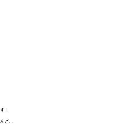
す！
...