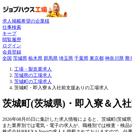
求人掲載希望の企業様
仕事検索
キープ
閲覧履歴
ログイン
会員登録
全国
茨城県
栃木県
群馬県
埼玉県
千葉県
東京都
神奈川県
寮
工場・製造業求人
茨城県の工場求人
茨城町の工場求人
茨城町・即入寮＆入社前支援ありの工場求人
茨城町(茨城県)・即入寮＆入
2026年08月05日に集計した求人情報によると、茨城町(茨城
また業界別では電気・電子の求人が、職種別では検査・検品
株式会社BREXA Nextの求人も掲載されておりますので、