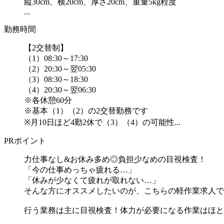
縦30cm、横20cm、厚さ20cm、重量5kg程度
...
勤務時間
【2交替制】
（1）08:30～17:30
（2）20:30～翌05:30
（3）08:30～18:30
（4）20:30～翌06:30
※各休憩60分
※基本（1）（2）の2交替勤務です
※月10日ほど4勤2休で（3）（4）の可能性...
PRポイント
力仕事なし&お休み多め◎負担少なめの目視検査！
「今の仕事めっちゃ疲れる…」
「休みが少なくて疲れが取れない…」
そんな方にオススメしたいのが、こちらの軽作業求人で
行う業務は主に目視検査！体力が必要になる作業はほとんど