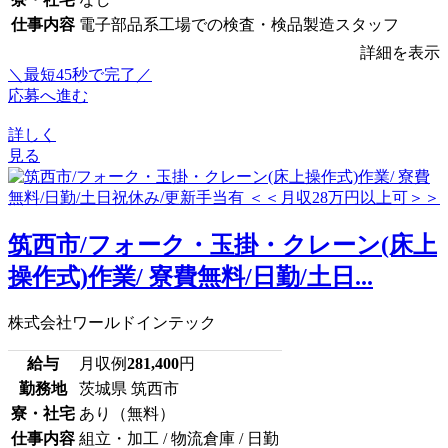
仕事内容
電子部品系工場での検査・検品製造スタッフ
詳細を表示
＼最短45秒で完了／
応募へ進む
詳しく
見る
筑西市/フォーク・玉掛・クレーン(床上
操作式)作業/ 寮費無料/日勤/土日...
株式会社ワールドインテック
給与
月収例
281,400
円
勤務地
茨城県 筑西市
寮・社宅
あり（無料）
仕事内容
組立・加工 / 物流倉庫 / 日勤