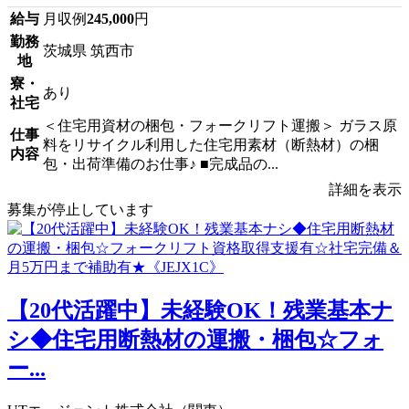
給与
月収例
245,000
円
勤務
茨城県 筑西市
地
寮・
あり
社宅
＜住宅用資材の梱包・フォークリフト運搬＞ ガラス原
仕事
料をリサイクル利用した住宅用素材（断熱材）の梱
内容
包・出荷準備のお仕事♪ ■完成品の...
詳細を表示
募集が停止しています
【20代活躍中】未経験OK！残業基本ナ
シ◆住宅用断熱材の運搬・梱包☆フォ
ー...