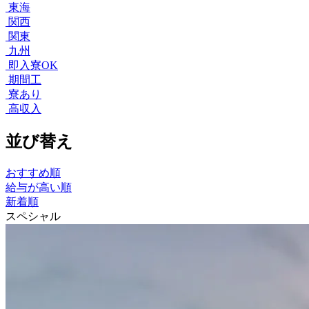
東海
関西
関東
九州
即入寮OK
期間工
寮あり
高収入
並び替え
おすすめ順
給与が高い順
新着順
スペシャル