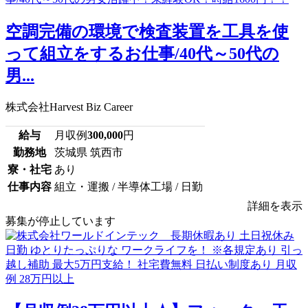
空調完備の環境で検査装置を工具を使
って組立をするお仕事/40代～50代の
男...
株式会社Harvest Biz Career
給与
月収例
300,000
円
勤務地
茨城県 筑西市
寮・社宅
あり
仕事内容
組立・運搬 / 半導体工場 / 日勤
詳細を表示
募集が停止しています