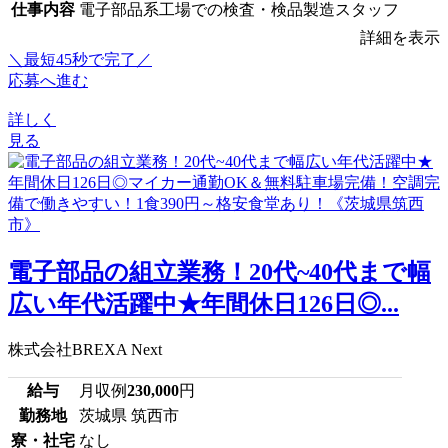
仕事内容
電子部品系工場での検査・検品製造スタッフ
詳細を表示
＼最短45秒で完了／
応募へ進む
詳しく
見る
電子部品の組立業務！20代~40代まで幅
広い年代活躍中★年間休日126日◎...
株式会社BREXA Next
給与
月収例
230,000
円
勤務地
茨城県 筑西市
寮・社宅
なし