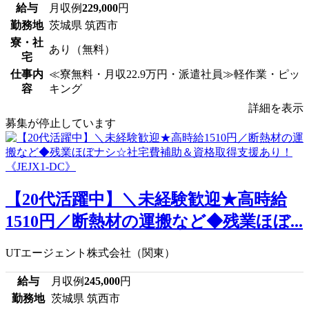
給与
月収例
229,000
円
勤務地
茨城県 筑西市
寮・社
あり（無料）
宅
仕事内
≪寮無料・月収22.9万円・派遣社員≫軽作業・ピッ
容
キング
詳細を表示
募集が停止しています
【20代活躍中】＼未経験歓迎★高時給
1510円／断熱材の運搬など◆残業ほぼ...
UTエージェント株式会社（関東）
給与
月収例
245,000
円
勤務地
茨城県 筑西市