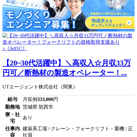
【20~30代活躍中】＼高収入☆月収33万
円可／断熱材の製造オペレーター！...
UTエージェント株式会社（関東）
給与
月収例
333,000
円
勤務地
茨城県 筑西市
寮・社
あり
宅
仕事内
建築系工場 / クレーン・フォークリフト・重機 / 正
容
社員