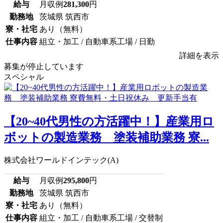
給与
月収例
281,300
円
勤務地
茨城県 筑西市
寮・社宅
あり（無料）
仕事内容
組立・加工 / 自動車系工場 / 日勤
詳細を表示
募集が停止しています
スペシャル
【20~40代男性の方活躍中！】産業用ロ
ボットの製造業務 塗装補助業務 寮...
株式会社ワールドインテック(A)
給与
月収例
295,800
円
勤務地
茨城県 筑西市
寮・社宅
あり（無料）
仕事内容
組立・加工 / 自動車系工場 / 交替制