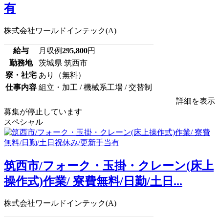
有
株式会社ワールドインテック(A)
給与
月収例
295,800
円
勤務地
茨城県 筑西市
寮・社宅
あり（無料）
仕事内容
組立・加工 / 機械系工場 / 交替制
詳細を表示
募集が停止しています
スペシャル
筑西市/フォーク・玉掛・クレーン(床上
操作式)作業/ 寮費無料/日勤/土日...
株式会社ワールドインテック(A)