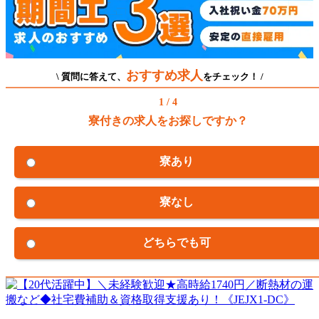
おすすめ求人
\ 質問に答えて、
をチェック！ /
1 / 4
寮付きの求人をお探しですか？
寮あり
寮なし
どちらでも可