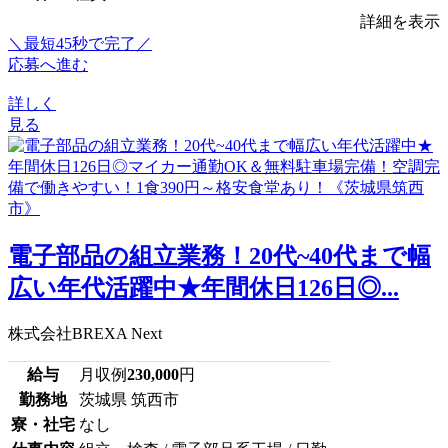
詳細を表示
＼最短45秒で完了／
応募へ進む
詳しく
見る
電子部品の組立業務！20代~40代まで幅
広い年代活躍中★年間休日126日◎...
株式会社BREXA Next
給与
月収例
230,000
円
勤務地
茨城県 筑西市
寮・社宅
なし