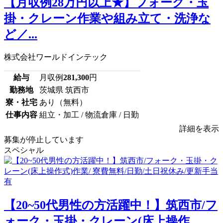
【月収例28万円以上★】フォーク・玉
掛・クレーン作業や組み立て・洗浄な
ど／...
株式会社ワールドインテック
給与
月収例
281,300
円
勤務地
茨城県 筑西市
寮・社宅
あり（無料）
仕事内容
組立・加工 / 物流倉庫 / 日勤
詳細を表示
募集が停止しています
スペシャル
【20~50代男性の方活躍中！】筑西市/フ
ォーク・玉掛・クレーン(床上操作...