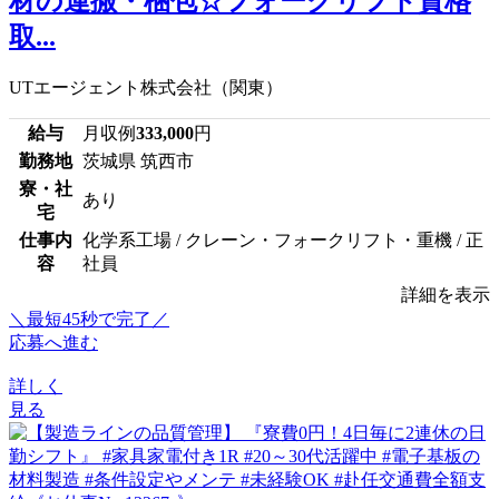
材の運搬・梱包☆フォークリフト資格
取...
UTエージェント株式会社（関東）
給与
月収例
333,000
円
勤務地
茨城県 筑西市
寮・社
あり
宅
仕事内
化学系工場 / クレーン・フォークリフト・重機 / 正
容
社員
詳細を表示
＼最短45秒で完了／
応募へ進む
詳しく
見る