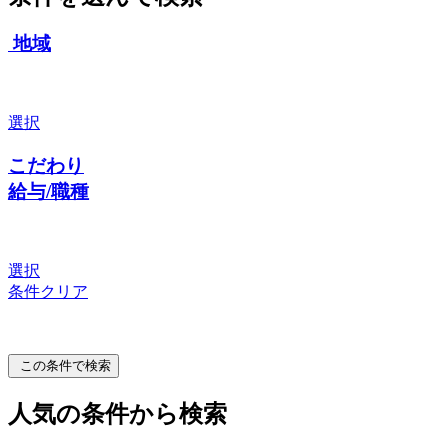
地域
選択
こだわり
給与/職種
選択
条件クリア
この条件で検索
人気の条件から検索