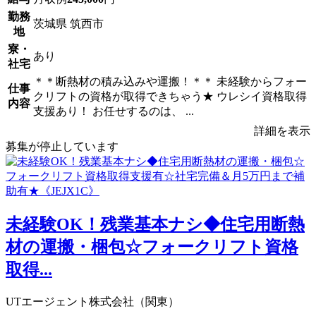
勤務
茨城県 筑西市
地
寮・
あり
社宅
＊＊断熱材の積み込みや運搬！＊＊ 未経験からフォー
仕事
クリフトの資格が取得できちゃう★ ウレシイ資格取得
内容
支援あり！ お任せするのは、 ...
詳細を表示
募集が停止しています
未経験OK！残業基本ナシ◆住宅用断熱
材の運搬・梱包☆フォークリフト資格
取得...
UTエージェント株式会社（関東）