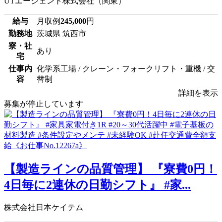
UTエージェント株式会社（関東）
給与
月収例
245,000
円
勤務地
茨城県 筑西市
寮・社
あり
宅
仕事内
化学系工場 / クレーン・フォークリフト・重機 / 交
容
替制
詳細を表示
募集が停止しています
【製造ラインの品質管理】 『寮費0円！
4日毎に2連休の日勤シフト』 #家...
株式会社日本ケイテム