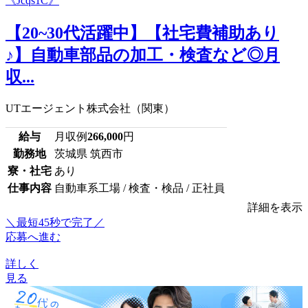
【20~30代活躍中】【社宅費補助あり
♪】自動車部品の加工・検査など◎月
収...
UTエージェント株式会社（関東）
給与
月収例
266,000
円
勤務地
茨城県 筑西市
寮・社宅
あり
仕事内容
自動車系工場 / 検査・検品 / 正社員
詳細を表示
＼最短45秒で完了／
応募へ進む
詳しく
見る