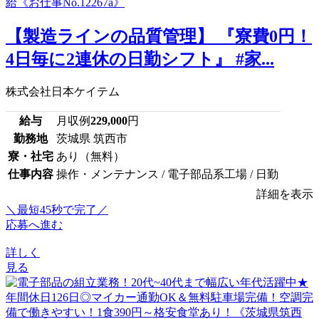
【製造ラインの品質管理】 『寮費0円！
4日毎に2連休の日勤シフト』 #家...
株式会社日本ケイテム
給与
月収例
229,000
円
勤務地
茨城県 筑西市
寮・社宅
あり（無料）
仕事内容
操作・メンテナンス / 電子部品系工場 / 日勤
詳細を表示
＼最短45秒で完了／
応募へ進む
詳しく
見る