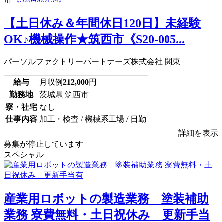
【土日休み＆年間休日120日】未経験
OK♪機械操作★筑西市《S20-005...
パーソルファクトリーパートナーズ株式会社 関東
給与
月収例
212,000
円
勤務地
茨城県 筑西市
寮・社宅
なし
仕事内容
加工・検査 / 機械系工場 / 日勤
詳細を表示
募集が停止しています
スペシャル
産業用ロボットの製造業務 塗装補助
業務 寮費無料・土日祝休み 更新手当