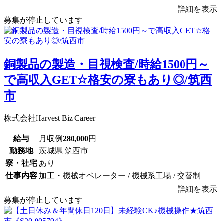
詳細を表示
募集が停止しています
銅製品の製造・目視検査/時給1500円～
で高収入GET☆格安の寮もあり◎/筑西
市
株式会社Harvest Biz Career
給与
月収例
280,000
円
勤務地
茨城県 筑西市
寮・社宅
あり
仕事内容
加工・機械オペレーター / 機械系工場 / 交替制
詳細を表示
募集が停止しています