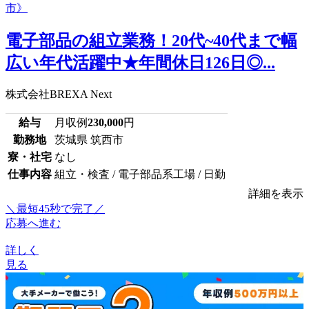
電子部品の組立業務！20代~40代まで幅
広い年代活躍中★年間休日126日◎...
株式会社BREXA Next
給与
月収例
230,000
円
勤務地
茨城県 筑西市
寮・社宅
なし
仕事内容
組立・検査 / 電子部品系工場 / 日勤
詳細を表示
＼最短45秒で完了／
応募へ進む
詳しく
見る