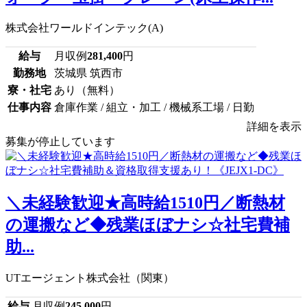
株式会社ワールドインテック(A)
給与
月収例
281,400
円
勤務地
茨城県 筑西市
寮・社宅
あり（無料）
仕事内容
倉庫作業 / 組立・加工 / 機械系工場 / 日勤
詳細を表示
募集が停止しています
＼未経験歓迎★高時給1510円／断熱材
の運搬など◆残業ほぼナシ☆社宅費補
助...
UTエージェント株式会社（関東）
給与
月収例
245,000
円