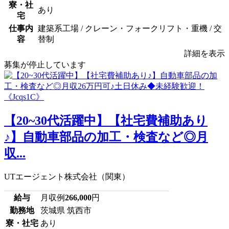
寮・社
あり
宅
仕事内
建築系工場 / クレーン・フォークリフト・重機 / 交
容
替制
詳細を表示
募集が停止しています
【20~30代活躍中】【社宅費補助あり
♪】自動車部品の加工・検査など◎月
収...
UTエージェント株式会社（関東）
給与
月収例
266,000
円
勤務地
茨城県 筑西市
寮・社宅
あり