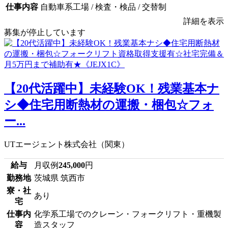
仕事内容
自動車系工場 / 検査・検品 / 交替制
詳細を表示
募集が停止しています
【20代活躍中】未経験OK！残業基本ナ
シ◆住宅用断熱材の運搬・梱包☆フォ
ー...
UTエージェント株式会社（関東）
給与
月収例
245,000
円
勤務地
茨城県 筑西市
寮・社
あり
宅
仕事内
化学系工場でのクレーン・フォークリフト・重機製
容
造スタッフ