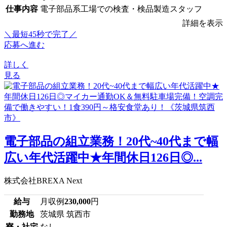
仕事内容
電子部品系工場での検査・検品製造スタッフ
詳細を表示
＼最短45秒で完了／
応募へ進む
詳しく
見る
電子部品の組立業務！20代~40代まで幅
広い年代活躍中★年間休日126日◎...
株式会社BREXA Next
給与
月収例
230,000
円
勤務地
茨城県 筑西市
寮・社宅
なし