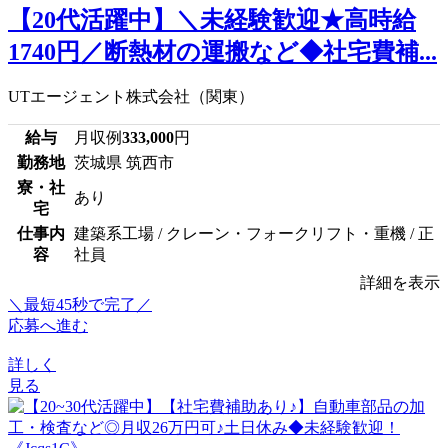
【20代活躍中】＼未経験歓迎★高時給
1740円／断熱材の運搬など◆社宅費補...
UTエージェント株式会社（関東）
給与
月収例
333,000
円
勤務地
茨城県 筑西市
寮・社
あり
宅
仕事内
建築系工場 / クレーン・フォークリフト・重機 / 正
容
社員
詳細を表示
＼最短45秒で完了／
応募へ進む
詳しく
見る