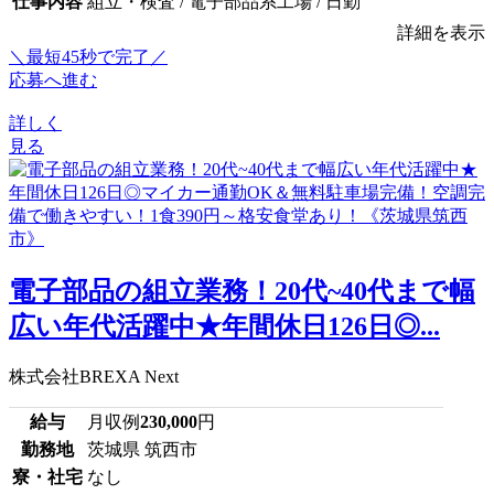
仕事内容
組立・検査 / 電子部品系工場 / 日勤
詳細を表示
＼最短45秒で完了／
応募へ進む
詳しく
見る
電子部品の組立業務！20代~40代まで幅
広い年代活躍中★年間休日126日◎...
株式会社BREXA Next
給与
月収例
230,000
円
勤務地
茨城県 筑西市
寮・社宅
なし