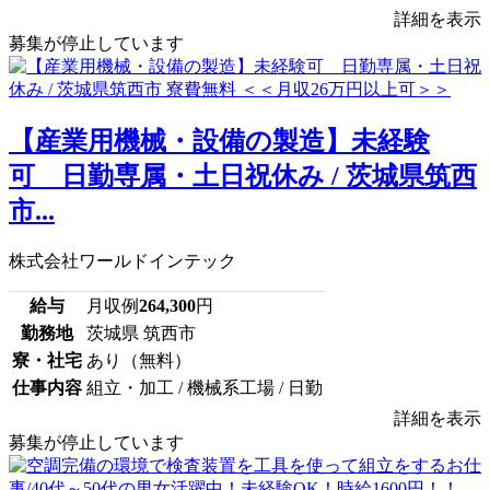
詳細を表示
募集が停止しています
【産業用機械・設備の製造】未経験
可 日勤専属・土日祝休み / 茨城県筑西
市...
株式会社ワールドインテック
給与
月収例
264,300
円
勤務地
茨城県 筑西市
寮・社宅
あり（無料）
仕事内容
組立・加工 / 機械系工場 / 日勤
詳細を表示
募集が停止しています