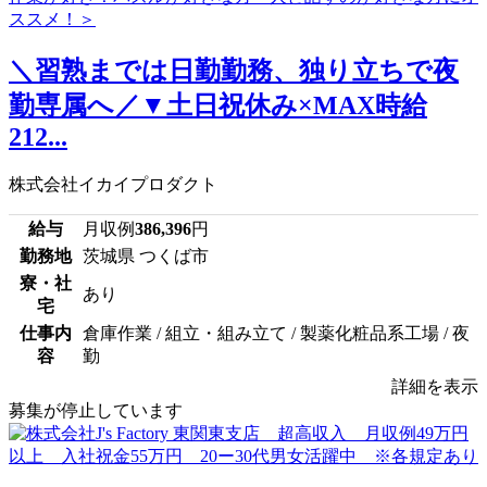
＼習熟までは日勤勤務、独り立ちで夜
勤専属へ／▼土日祝休み×MAX時給
212...
株式会社イカイプロダクト
給与
月収例
386,396
円
勤務地
茨城県 つくば市
寮・社
あり
宅
仕事内
倉庫作業 / 組立・組み立て / 製薬化粧品系工場 / 夜
容
勤
詳細を表示
募集が停止しています