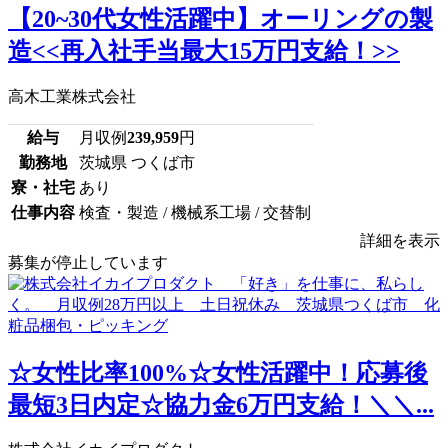
【20~30代女性活躍中】オーリングの製
造<<再入社手当最大15万円支給！>>
高木工業株式会社
給与
月収例
239,959
円
勤務地
茨城県 つくば市
寮・社宅
あり
仕事内容
検査・製造 / 機械系工場 / 交替制
詳細を表示
募集が停止しています
☆女性比率100%☆女性活躍中！応募後
最短3日内定☆協力金6万円支給！＼＼...