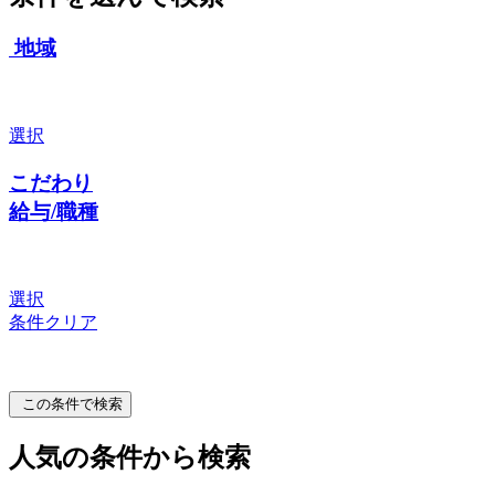
地域
選択
こだわり
給与/職種
選択
条件クリア
この条件で検索
人気の条件から検索