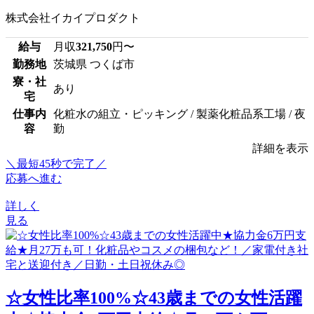
株式会社イカイプロダクト
給与
月収
321,750
円〜
勤務地
茨城県 つくば市
寮・社
あり
宅
仕事内
化粧水の組立・ピッキング / 製薬化粧品系工場 / 夜
容
勤
詳細を表示
＼最短45秒で完了／
応募へ進む
詳しく
見る
☆女性比率100%☆43歳までの女性活躍