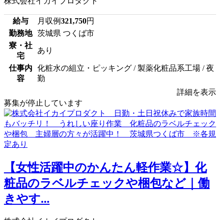
株式会社イカイプロダクト
給与
月収例
321,750
円
勤務地
茨城県 つくば市
寮・社
あり
宅
仕事内
化粧水の組立・ピッキング / 製薬化粧品系工場 / 夜
容
勤
詳細を表示
募集が停止しています
【女性活躍中のかんたん軽作業☆】化
粧品のラベルチェックや梱包など｜働
きやす...