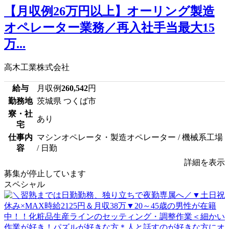
【月収例26万円以上】オーリング製造
オペレーター業務／再入社手当最大15
万...
高木工業株式会社
給与
月収例
260,542
円
勤務地
茨城県 つくば市
寮・社
あり
宅
仕事内
マシンオペレータ・製造オペレーター / 機械系工場
容
/ 日勤
詳細を表示
募集が停止しています
スペシャル