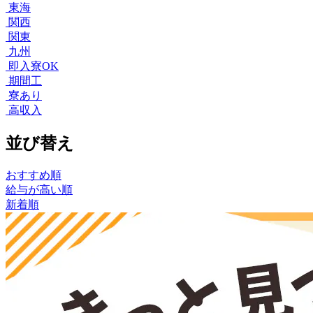
東海
関西
関東
九州
即入寮OK
期間工
寮あり
高収入
並び替え
おすすめ順
給与が高い順
新着順