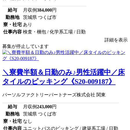
給与
月収例
384,000
円
勤務地
茨城県 つくば市
寮・社宅
あり
仕事内容
検査・梱包 / 化学系工場 / 日勤
詳細を表示
募集が停止しています
＼寮費半額＆日勤のみ♪男性活躍中／床
タイルのピッキング《S20-009187》
パーソルファクトリーパートナーズ株式会社 関東
給与
月収例
243,000
円
勤務地
茨城県 つくば市
寮・社宅
なし
仕事内容
ユニットバスのピッキング / 建築系工場 / 日勤