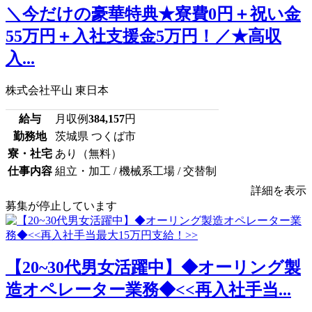
＼今だけの豪華特典★寮費0円＋祝い金
55万円＋入社支援金5万円！／★高収
入...
株式会社平山 東日本
給与
月収例
384,157
円
勤務地
茨城県 つくば市
寮・社宅
あり（無料）
仕事内容
組立・加工 / 機械系工場 / 交替制
詳細を表示
募集が停止しています
【20~30代男女活躍中】◆オーリング製
造オペレーター業務◆<<再入社手当...