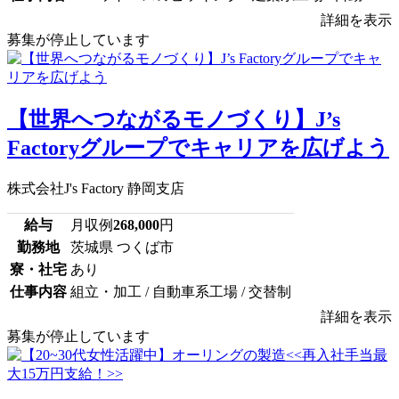
詳細を表示
募集が停止しています
【世界へつながるモノづくり】J’s
Factoryグループでキャリアを広げよう
株式会社J's Factory 静岡支店
給与
月収例
268,000
円
勤務地
茨城県 つくば市
寮・社宅
あり
仕事内容
組立・加工 / 自動車系工場 / 交替制
詳細を表示
募集が停止しています