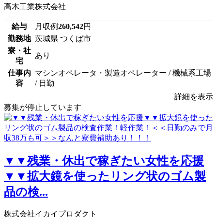
高木工業株式会社
給与
月収例
260,542
円
勤務地
茨城県 つくば市
寮・社
あり
宅
仕事内
マシンオペレータ・製造オペレーター / 機械系工場
容
/ 日勤
詳細を表示
募集が停止しています
▼▼残業・休出で稼ぎたい女性を応援
▼▼拡大鏡を使ったリング状のゴム製
品の検...
株式会社イカイプロダクト