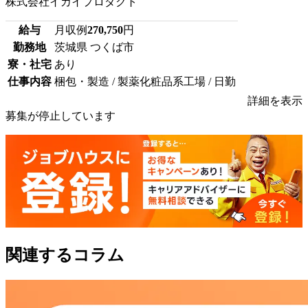
株式会社イカイプロダクト
給与
月収例
270,750
円
勤務地
茨城県 つくば市
寮・社宅
あり
仕事内容
梱包・製造 / 製薬化粧品系工場 / 日勤
詳細を表示
募集が停止しています
関連するコラム