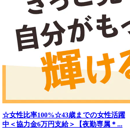
☆女性比率100%☆43歳までの女性活躍
中＜協力金6万円支給＞【夜勤専属＊...