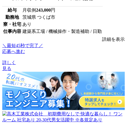
給与
月収例
243,000
円
勤務地
茨城県 つくば市
寮・社宅
あり
仕事内容
建築系工場 / 機械操作・製造補助 / 日勤
詳細を表示
＼最短45秒で完了／
応募へ進む
詳しく
見る