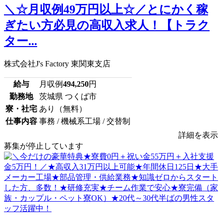
＼☆月収例49万円以上☆／とにかく稼
ぎたい方必見の高収入求人！【トラク
ター...
株式会社J's Factory 東関東支店
給与
月収例
494,250
円
勤務地
茨城県 つくば市
寮・社宅
あり（無料）
仕事内容
事務 / 機械系工場 / 交替制
詳細を表示
募集が停止しています