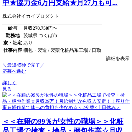
中★協力金6万円支給★月27万も可...
株式会社イカイプロダクト
給与
月収
270,750
円〜
勤務地
茨城県 つくば市
寮・社宅
あり
仕事内容
梱包・製造 / 製薬化粧品系工場 / 日勤
詳細を表示
＼最短45秒で完了／
応募へ進む
詳しく
見る
＜＜在籍の99％が女性の職場＞＞化粧
品工場で検査・検品・梱包作業☆月収