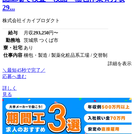
29...
株式会社イカイプロダクト
給与
月収
293,250
円〜
勤務地
茨城県 つくば市
寮・社宅
あり
仕事内容
梱包・製造 / 製薬化粧品系工場 / 交替制
詳細を表示
＼最短45秒で完了／
応募へ進む
詳しく
見る