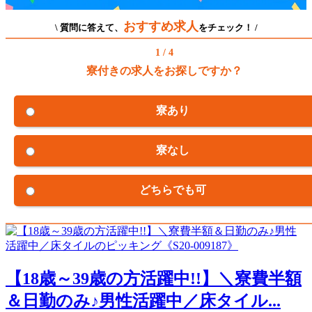
おすすめ求人
\ 質問に答えて、
をチェック！ /
1 / 4
寮付きの求人をお探しですか？
寮あり
寮なし
どちらでも可
【18歳～39歳の方活躍中!!】＼寮費半額
＆日勤のみ♪男性活躍中／床タイル...