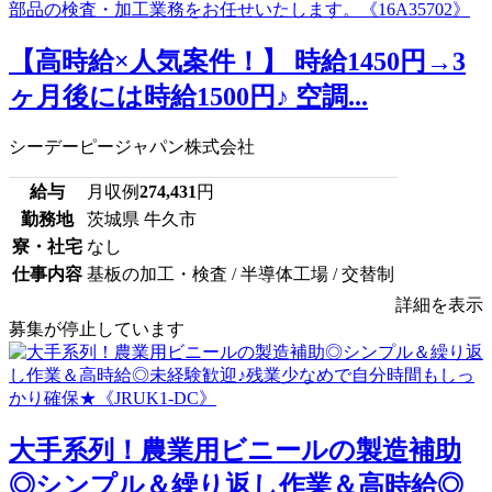
【高時給×人気案件！】 時給1450円→3
ヶ月後には時給1500円♪ 空調...
シーデーピージャパン株式会社
給与
月収例
274,431
円
勤務地
茨城県 牛久市
寮・社宅
なし
仕事内容
基板の加工・検査 / 半導体工場 / 交替制
詳細を表示
募集が停止しています
大手系列！農業用ビニールの製造補助
◎シンプル＆繰り返し作業＆高時給◎