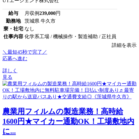
UTエージェント株式会社
給与
月収例
239,000
円
勤務地
茨城県 牛久市
寮・社宅
なし
仕事内容
化学系工場 / 機械操作・製造補助 / 正社員
詳細を表示
＼最短45秒で完了／
応募へ進む
詳しく
見る
農業用フィルムの製造業務！高時給
1600円★マイカー通勤OK！工場敷地内
に...