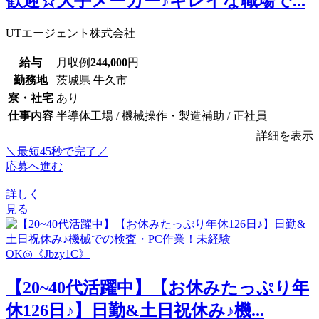
歓迎☆大手メーカー♪キレイな職場で...
UTエージェント株式会社
給与
月収例
244,000
円
勤務地
茨城県 牛久市
寮・社宅
あり
仕事内容
半導体工場 / 機械操作・製造補助 / 正社員
詳細を表示
＼最短45秒で完了／
応募へ進む
詳しく
見る
【20~40代活躍中】【お休みたっぷり年
休126日♪】日勤&土日祝休み♪機...