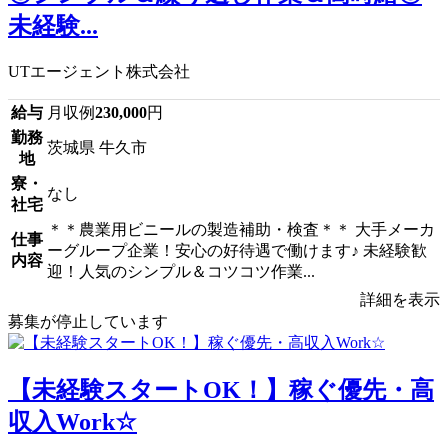
未経験...
UTエージェント株式会社
給与
月収例
230,000
円
勤務
茨城県 牛久市
地
寮・
なし
社宅
＊＊農業用ビニールの製造補助・検査＊＊ 大手メーカ
仕事
ーグループ企業！安心の好待遇で働けます♪ 未経験歓
内容
迎！人気のシンプル＆コツコツ作業...
詳細を表示
募集が停止しています
【未経験スタートOK！】稼ぐ優先・高
収入Work☆