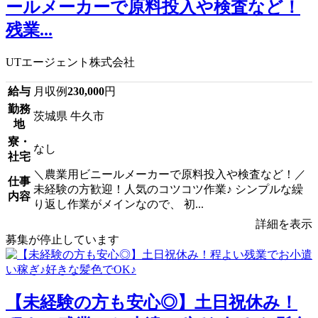
ールメーカーで原料投入や検査など！
残業...
UTエージェント株式会社
給与
月収例
230,000
円
勤務
茨城県 牛久市
地
寮・
なし
社宅
＼農業用ビニールメーカーで原料投入や検査など！／
仕事
未経験の方歓迎！人気のコツコツ作業♪ シンプルな繰
内容
り返し作業がメインなので、 初...
詳細を表示
募集が停止しています
【未経験の方も安心◎】土日祝休み！