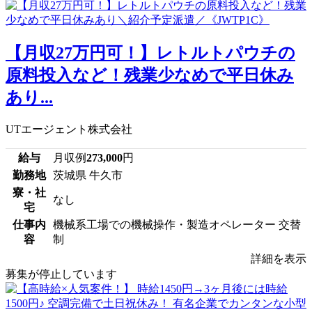
【月収27万円可！】レトルトパウチの
原料投入など！残業少なめで平日休み
あり...
UTエージェント株式会社
給与
月収例
273,000
円
勤務地
茨城県 牛久市
寮・社
なし
宅
仕事内
機械系工場での機械操作・製造オペレーター 交替
容
制
詳細を表示
募集が停止しています