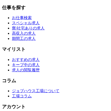
仕事を探す
お仕事検索
スペシャル求人
寮/社宅ありの求人
高収入の求人
期間工の求人
マイリスト
おすすめの求人
キープ中の求人
求人の閲覧履歴
コラム
ジョブハウス工場について
工場コラム
アカウント