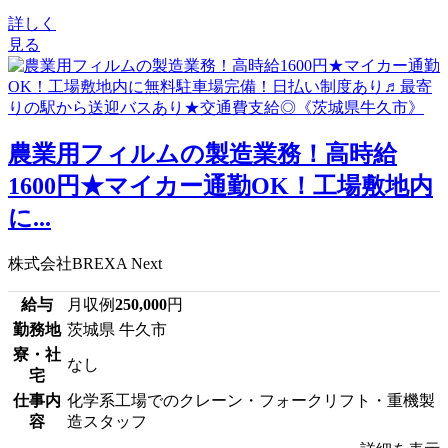
詳しく
見る
農業用フィルムの製造業務！高時給
1600円★マイカー通勤OK！工場敷地内
に...
株式会社BREXA Next
給与
月収例
250,000
円
勤務地
茨城県 牛久市
寮・社
なし
宅
仕事内
化学系工場でのクレーン・フォークリフト・重機製
容
造スタッフ