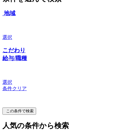
地域
選択
こだわり
給与/職種
選択
条件クリア
この条件で検索
人気の条件から検索