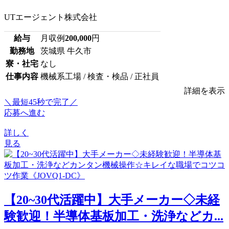
UTエージェント株式会社
給与
月収例
200,000
円
勤務地
茨城県 牛久市
寮・社宅
なし
仕事内容
機械系工場 / 検査・検品 / 正社員
詳細を表示
＼最短45秒で完了／
応募へ進む
詳しく
見る
【20~30代活躍中】大手メーカー◇未経
験歓迎！半導体基板加工・洗浄などカ...