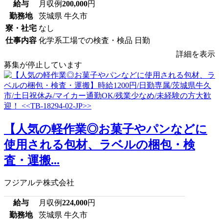
給与
月収例
200,000
円
勤務地
茨城県 牛久市
寮・社宅
なし
仕事内容
化学系工場での検査・検品 日勤
詳細を表示
募集が停止しています
【人気の軽作業◎お菓子やパンなどに
使用される包材、ラベルの梱包・検
査・運搬...
フジアルテ株式会社
給与
月収例
224,000
円
勤務地
茨城県 牛久市