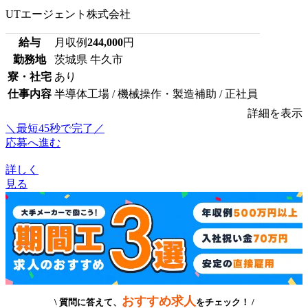
UTエージェント株式会社
給与
月収例
244,000
円
勤務地
茨城県 牛久市
寮・社宅
あり
仕事内容
半導体工場 / 機械操作・製造補助 / 正社員
詳細を表示
＼最短45秒で完了／
応募へ進む
詳しく
見る
おすすめ求人
\ 質問に答えて、
をチェック！ /