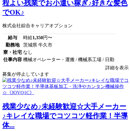
程よい残業でお小遣い稼ぎ♪好きな髪色
でOK♪
株式会社綜合キャリアオプション
給与
時給
1,350
円〜
勤務地
茨城県 牛久市
寮・社宅
なし
仕事内容
機械オペレーター・運搬 / 機械系工場 / 日勤
詳細を表示
募集が停止しています
残業少なめ♪未経験歓迎☆大手メーカー
♪キレイな職場でコツコツ軽作業！半導
体...