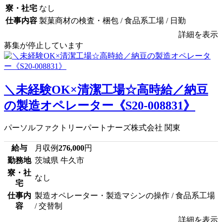
寮・社宅
なし
仕事内容
製菓商材の検査・梱包 / 食品系工場 / 日勤
詳細を表示
募集が停止しています
＼未経験OK×清潔工場☆高時給／納豆
の製造オペレーター《S20-008831》
パーソルファクトリーパートナーズ株式会社 関東
給与
月収例
276,000
円
勤務地
茨城県 牛久市
寮・社
なし
宅
仕事内
製造オペレーター・製造マシンの操作 / 食品系工場
容
/ 交替制
詳細を表示