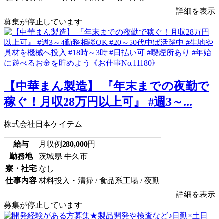
詳細を表示
募集が停止しています
【中華まん製造】 『年末までの夜勤で
稼ぐ！月収28万円以上可』 #週3～...
株式会社日本ケイテム
給与
月収例
280,000
円
勤務地
茨城県 牛久市
寮・社宅
なし
仕事内容
材料投入・清掃 / 食品系工場 / 夜勤
詳細を表示
募集が停止しています