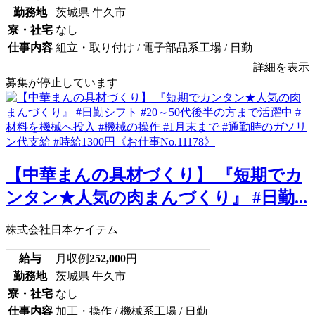
勤務地
茨城県 牛久市
寮・社宅
なし
仕事内容
組立・取り付け / 電子部品系工場 / 日勤
詳細を表示
募集が停止しています
【中華まんの具材づくり】 『短期でカ
ンタン★人気の肉まんづくり』 #日勤...
株式会社日本ケイテム
給与
月収例
252,000
円
勤務地
茨城県 牛久市
寮・社宅
なし
仕事内容
加工・操作 / 機械系工場 / 日勤