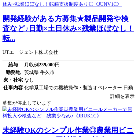
開発経験がある方募集★製品開発や検
査など♪日勤×土日休み×残業ほぼなし！
転...
UTエージェント株式会社
給与
月収例
239,000
円
勤務地
茨城県 牛久市
寮・社宅
なし
仕事内容
化学系工場での機械操作・製造オペレーター 日勤
詳細を表示
募集が停止しています
未経験OKのシンプル作業◎農業用ビニ