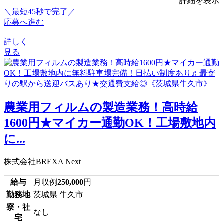
詳細を表示
＼最短45秒で完了／
応募へ進む
詳しく
見る
農業用フィルムの製造業務！高時給
1600円★マイカー通勤OK！工場敷地内
に...
株式会社BREXA Next
給与
月収例
250,000
円
勤務地
茨城県 牛久市
寮・社
なし
宅