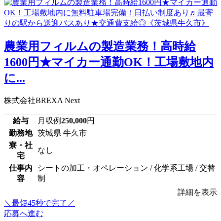
農業用フィルムの製造業務！高時給
1600円★マイカー通勤OK！工場敷地内
に...
株式会社BREXA Next
給与
月収例
250,000
円
勤務地
茨城県 牛久市
寮・社
なし
宅
仕事内
シートの加工・オペレーション / 化学系工場 / 交替
容
制
詳細を表示
＼最短45秒で完了／
応募へ進む