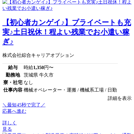
【初心者カンゲイ♪】プライベートも充
実♪土日祝休！程よい残業でお小遣い稼
ぎ♪
株式会社綜合キャリアオプション
給与
時給
1,350
円〜
勤務地
茨城県 牛久市
寮・社宅
なし
仕事内容
機械オペレーター・運搬 / 機械系工場 / 日勤
詳細を表示
＼最短45秒で完了／
応募へ進む
詳しく
見る