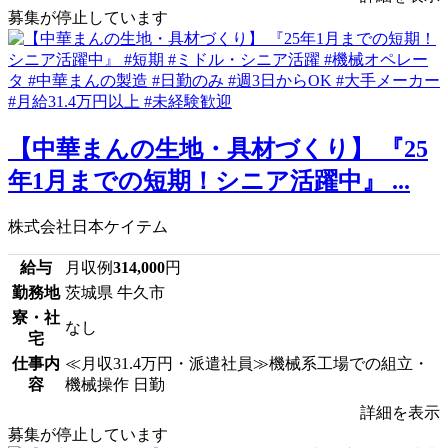
募集が停止しています
【中華まんの生地・具材づくり】 『25
年1月までの短期！シニア活躍中』 ...
株式会社日本ケイテム
給与
月収例
314,000
円
勤務地
茨城県 牛久市
寮・社
なし
宅
仕事内
≪月収31.4万円・派遣社員≫機械系工場での組立・
容
機械操作 日勤
詳細を表示
募集が停止しています