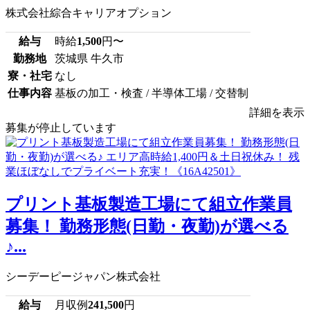
株式会社綜合キャリアオプション
給与
時給
1,500
円〜
勤務地
茨城県 牛久市
寮・社宅
なし
仕事内容
基板の加工・検査 / 半導体工場 / 交替制
詳細を表示
募集が停止しています
プリント基板製造工場にて組立作業員
募集！ 勤務形態(日勤・夜勤)が選べる
♪...
シーデーピージャパン株式会社
給与
月収例
241,500
円