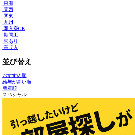
東海
関西
関東
九州
即入寮OK
期間工
寮あり
高収入
並び替え
おすすめ順
給与が高い順
新着順
スペシャル