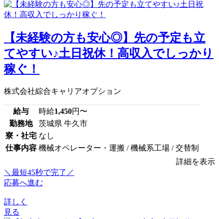
【未経験の方も安心◎】先の予定も立
てやすい♪土日祝休！高収入でしっかり
稼ぐ！
株式会社綜合キャリアオプション
給与
時給
1,450
円〜
勤務地
茨城県 牛久市
寮・社宅
なし
仕事内容
機械オペレーター・運搬 / 機械系工場 / 交替制
詳細を表示
＼最短45秒で完了／
応募へ進む
詳しく
見る