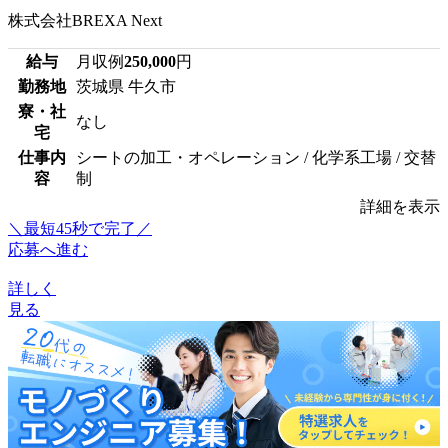
株式会社BREXA Next
給与
月収例
250,000
円
勤務地
茨城県 牛久市
寮・社
なし
宅
仕事内
シートの加工・オペレーション / 化学系工場 / 交替
容
制
詳細を表示
＼最短45秒で完了／
応募へ進む
詳しく
見る