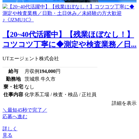
【20~40代活躍中】【残業ほぼなし！】
コツコツ丁寧に◆測定や検査業務／日...
UTエージェント株式会社
給与
月収例
194,000
円
勤務地
茨城県 牛久市
寮・社宅
なし
仕事内容
化学系工場 / 検査・検品 / 正社員
詳細を表示
＼最短45秒で完了／
応募へ進む
詳しく
見る