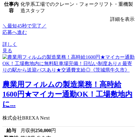
仕事内
化学系工場でのクレーン・フォークリフト・重機製
容
造スタッフ
詳細を表示
＼最短45秒で完了／
応募へ進む
詳しく
見る
農業用フィルムの製造業務！高時給
1600円★マイカー通勤OK！工場敷地内
に...
株式会社BREXA Next
給与
月収例
250,000
円