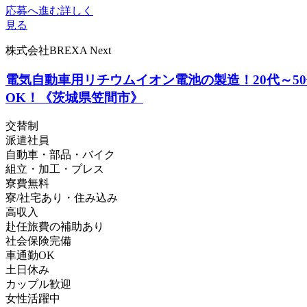
応募へ進む
詳しく
見る
株式会社BREXA Next
電気自動車用リチウムイオン電池の製造！20代～
OK！《茨城県笠間市》
交替制
派遣社員
自動車・部品・バイク
組立・加工・プレス
寮費無料
寮/社宅あり・住み込み
高収入
赴任旅費の補助あり
社会保険完備
車通勤OK
土日休み
カップル歓迎
女性活躍中