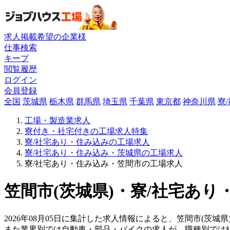
求人掲載希望の企業様
仕事検索
キープ
閲覧履歴
ログイン
会員登録
全国
茨城県
栃木県
群馬県
埼玉県
千葉県
東京都
神奈川県
寮
工場・製造業求人
寮付き・社宅付きの工場求人特集
寮/社宅あり・住み込みの工場求人
寮/社宅あり・住み込み・茨城県の工場求人
寮/社宅あり・住み込み・笠間市の工場求人
笠間市(茨城県)・寮/社宅あり
2026年08月05日に集計した求人情報によると、笠間市(茨城県
また業界別では自動車・部品・バイクの求人が、職種別では