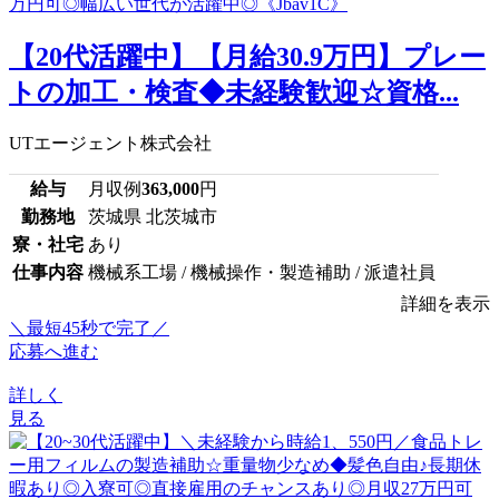
【20代活躍中】【月給30.9万円】プレー
トの加工・検査◆未経験歓迎☆資格...
UTエージェント株式会社
給与
月収例
363,000
円
勤務地
茨城県 北茨城市
寮・社宅
あり
仕事内容
機械系工場 / 機械操作・製造補助 / 派遣社員
詳細を表示
＼最短45秒で完了／
応募へ進む
詳しく
見る