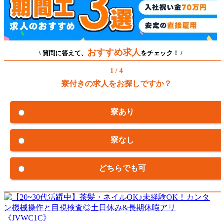
おすすめ求人
\ 質問に答えて、
をチェック！ /
1 / 4
寮付きの求人をお探しですか？
寮あり
寮なし
どちらでも可