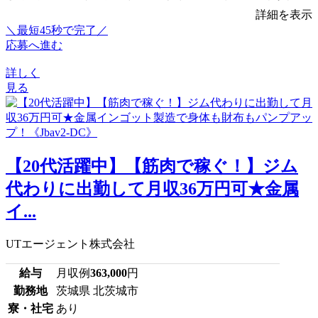
詳細を表示
＼最短45秒で完了／
応募へ進む
詳しく
見る
【20代活躍中】【筋肉で稼ぐ！】ジム
代わりに出勤して月収36万円可★金属
イ...
UTエージェント株式会社
給与
月収例
363,000
円
勤務地
茨城県 北茨城市
寮・社宅
あり