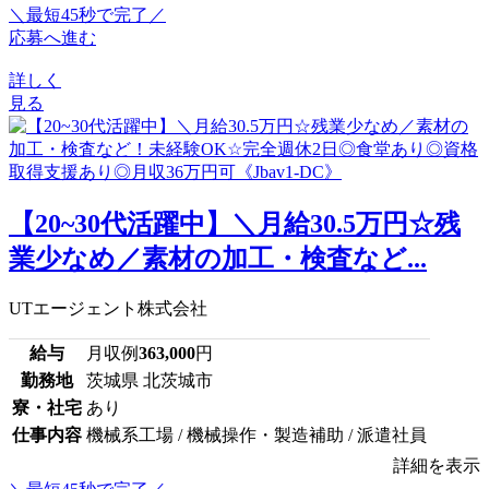
＼最短45秒で完了／
応募へ進む
詳しく
見る
【20~30代活躍中】＼月給30.5万円☆残
業少なめ／素材の加工・検査など...
UTエージェント株式会社
給与
月収例
363,000
円
勤務地
茨城県 北茨城市
寮・社宅
あり
仕事内容
機械系工場 / 機械操作・製造補助 / 派遣社員
詳細を表示