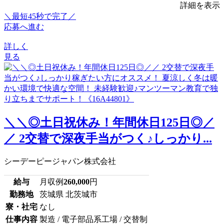
詳細を表示
＼最短45秒で完了／
応募へ進む
詳しく
見る
＼＼◎土日祝休み！年間休日125日◎／
／ 2交替で深夜手当がつく♪しっかり...
シーデーピージャパン株式会社
給与
月収例
260,000
円
勤務地
茨城県 北茨城市
寮・社宅
なし
仕事内容
製造 / 電子部品系工場 / 交替制