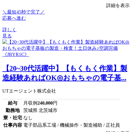
詳細を表示
＼最短45秒で完了／
応募へ進む
詳しく
見る
【20~30代活躍中】【もくもく作業】製
造経験あればOK◎おもちゃの電子基...
UTエージェント株式会社
給与
月収例
240,000
円
勤務地
茨城県 北茨城市
寮・社宅
なし
仕事内容
電子部品系工場 / 機械操作・製造補助 / 正社員