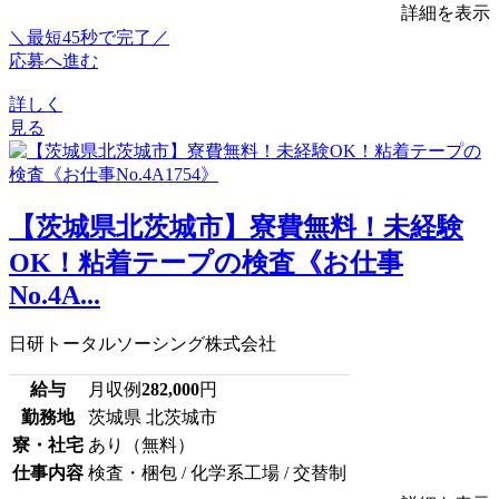
詳細を表示
＼最短45秒で完了／
応募へ進む
詳しく
見る
【茨城県北茨城市】寮費無料！未経験
OK！粘着テープの検査《お仕事
No.4A...
日研トータルソーシング株式会社
給与
月収例
282,000
円
勤務地
茨城県 北茨城市
寮・社宅
あり（無料）
仕事内容
検査・梱包 / 化学系工場 / 交替制