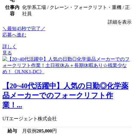
仕事内
化学系工場 / クレーン・フォークリフト・重機 / 正
容
社員
詳細を表示
＼最短45秒で完了／
応募へ進む
詳しく
見る
【20~40代活躍中】人気の日勤◎化学薬
品メーカーでのフォークリフト作
業！...
UTエージェント株式会社
給与
月収例
205,000
円