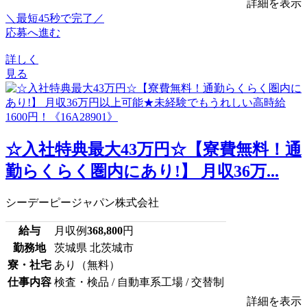
詳細を表示
＼最短45秒で完了／
応募へ進む
詳しく
見る
☆入社特典最大43万円☆【寮費無料！通
勤らくらく圏内にあり!】 月収36万...
シーデーピージャパン株式会社
給与
月収例
368,800
円
勤務地
茨城県 北茨城市
寮・社宅
あり（無料）
仕事内容
検査・検品 / 自動車系工場 / 交替制
詳細を表示