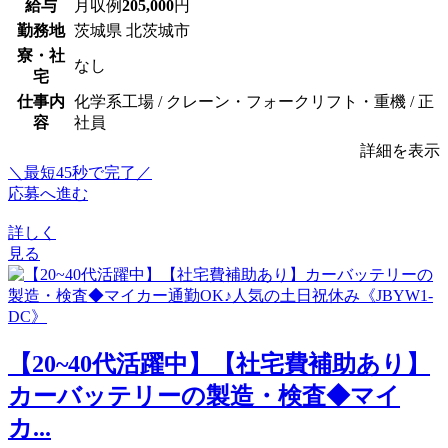
給与
月収例
205,000
円
勤務地
茨城県 北茨城市
寮・社
なし
宅
仕事内
化学系工場 / クレーン・フォークリフト・重機 / 正
容
社員
詳細を表示
＼最短45秒で完了／
応募へ進む
詳しく
見る
【20~40代活躍中】【社宅費補助あり】
カーバッテリーの製造・検査◆マイ
カ...