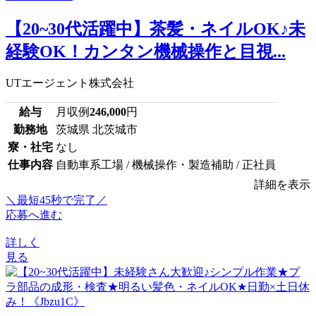
【20~30代活躍中】茶髪・ネイルOK♪未
経験OK！カンタン機械操作と目視...
UTエージェント株式会社
給与
月収例
246,000
円
勤務地
茨城県 北茨城市
寮・社宅
なし
仕事内容
自動車系工場 / 機械操作・製造補助 / 正社員
詳細を表示
＼最短45秒で完了／
応募へ進む
詳しく
見る