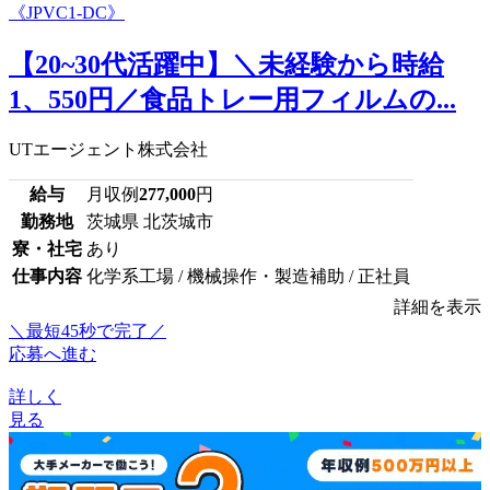
【20~30代活躍中】＼未経験から時給
1、550円／食品トレー用フィルムの...
UTエージェント株式会社
給与
月収例
277,000
円
勤務地
茨城県 北茨城市
寮・社宅
あり
仕事内容
化学系工場 / 機械操作・製造補助 / 正社員
詳細を表示
＼最短45秒で完了／
応募へ進む
詳しく
見る