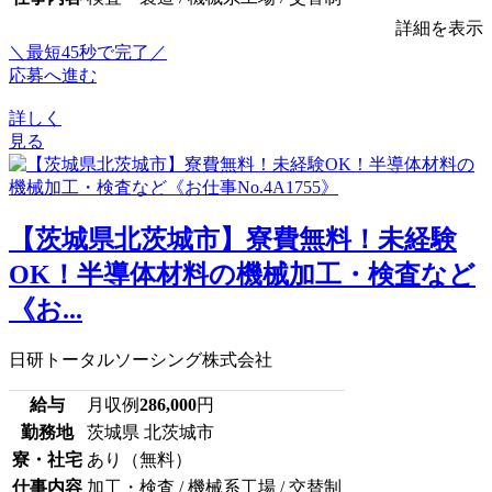
詳細を表示
＼最短45秒で完了／
応募へ進む
詳しく
見る
【茨城県北茨城市】寮費無料！未経験
OK！半導体材料の機械加工・検査など
《お...
日研トータルソーシング株式会社
給与
月収例
286,000
円
勤務地
茨城県 北茨城市
寮・社宅
あり（無料）
仕事内容
加工・検査 / 機械系工場 / 交替制