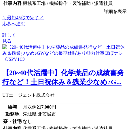
仕事内容
機械系工場 / 機械操作・製造補助 / 派遣社員
詳細を表示
＼最短45秒で完了／
応募へ進む
詳しく
見る
【20~40代活躍中】化学薬品の成績書発
行など！土日祝休み＆残業少なめ♪G...
UTエージェント株式会社
給与
月収例
217,000
円
勤務地
茨城県 北茨城市
寮・社宅
なし
仕事内容
化学系工場 / 機械操作・製造補助 / 派遣社員