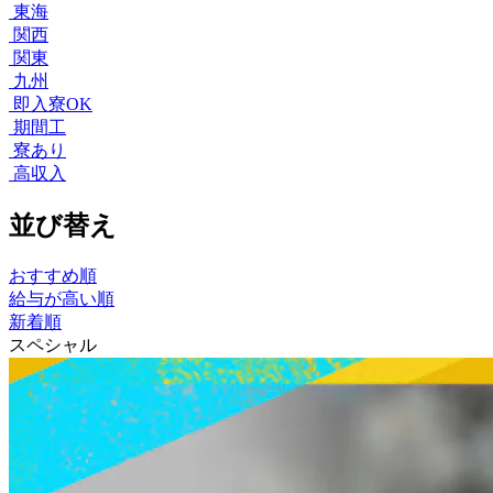
東海
関西
関東
九州
即入寮OK
期間工
寮あり
高収入
並び替え
おすすめ順
給与が高い順
新着順
スペシャル