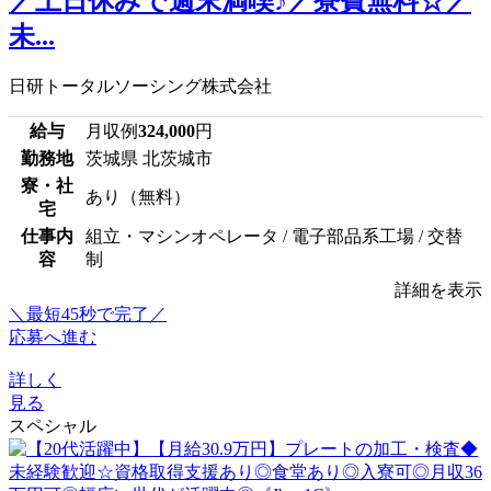
／土日休みで週末満喫♪／寮費無料☆／
未...
日研トータルソーシング株式会社
給与
月収例
324,000
円
勤務地
茨城県 北茨城市
寮・社
あり（無料）
宅
仕事内
組立・マシンオペレータ / 電子部品系工場 / 交替
容
制
詳細を表示
＼最短45秒で完了／
応募へ進む
詳しく
見る
スペシャル