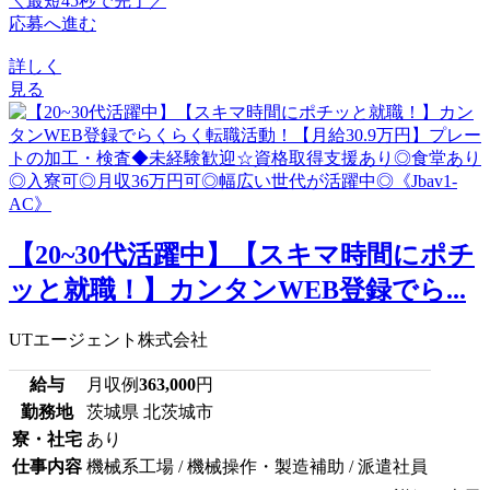
＼最短45秒で完了／
応募へ進む
詳しく
見る
【20~30代活躍中】【スキマ時間にポチ
ッと就職！】カンタンWEB登録でら...
UTエージェント株式会社
給与
月収例
363,000
円
勤務地
茨城県 北茨城市
寮・社宅
あり
仕事内容
機械系工場 / 機械操作・製造補助 / 派遣社員