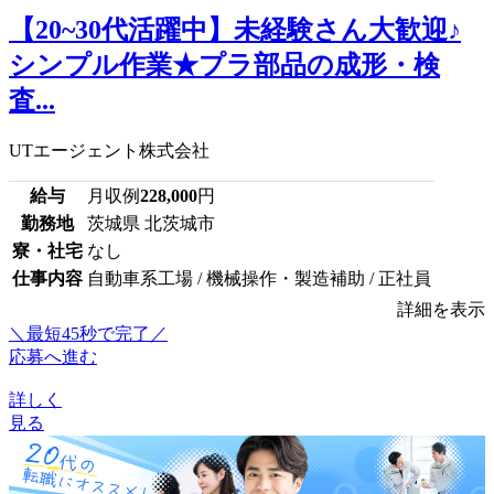
【20~30代活躍中】未経験さん大歓迎♪
シンプル作業★プラ部品の成形・検
査...
UTエージェント株式会社
給与
月収例
228,000
円
勤務地
茨城県 北茨城市
寮・社宅
なし
仕事内容
自動車系工場 / 機械操作・製造補助 / 正社員
詳細を表示
＼最短45秒で完了／
応募へ進む
詳しく
見る