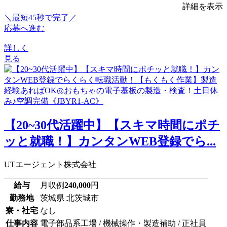
詳細を表示
＼最短45秒で完了／
応募へ進む
詳しく
見る
【20~30代活躍中】【スキマ時間にポチ
ッと就職！】カンタンWEB登録でら...
UTエージェント株式会社
給与
月収例
240,000
円
勤務地
茨城県 北茨城市
寮・社宅
なし
仕事内容
電子部品系工場 / 機械操作・製造補助 / 正社員