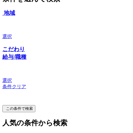
地域
選択
こだわり
給与/職種
選択
条件クリア
この条件で検索
人気の条件から検索