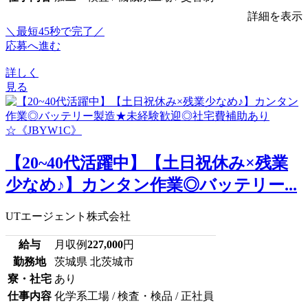
詳細を表示
＼最短45秒で完了／
応募へ進む
詳しく
見る
【20~40代活躍中】【土日祝休み×残業
少なめ♪】カンタン作業◎バッテリー...
UTエージェント株式会社
給与
月収例
227,000
円
勤務地
茨城県 北茨城市
寮・社宅
あり
仕事内容
化学系工場 / 検査・検品 / 正社員