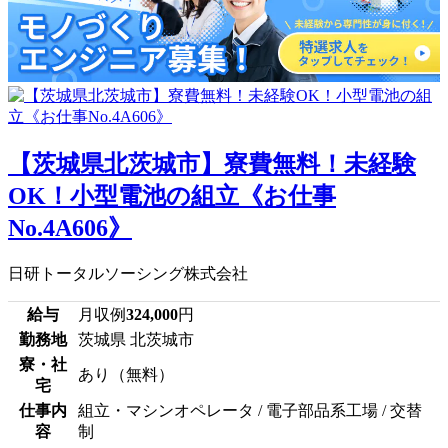
【茨城県北茨城市】寮費無料！未経験
OK！小型電池の組立《お仕事
No.4A606》
日研トータルソーシング株式会社
給与
月収例
324,000
円
勤務地
茨城県 北茨城市
寮・社
あり（無料）
宅
仕事内
組立・マシンオペレータ / 電子部品系工場 / 交替
容
制