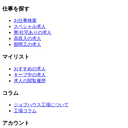
仕事を探す
お仕事検索
スペシャル求人
寮/社宅ありの求人
高収入の求人
期間工の求人
マイリスト
おすすめの求人
キープ中の求人
求人の閲覧履歴
コラム
ジョブハウス工場について
工場コラム
アカウント