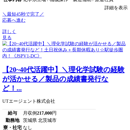
詳細を表示
＼最短45秒で完了／
応募へ進む
詳しく
見る
【20~40代活躍中】＼理化学試験の経験
が活かせる／製品の成績書発行な
ど！...
UTエージェント株式会社
給与
月収例
217,000
円
勤務地
茨城県 北茨城市
寮・社宅
なし