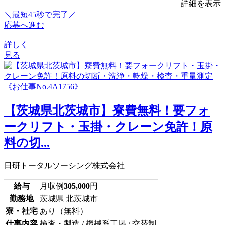
詳細を表示
＼最短45秒で完了／
応募へ進む
詳しく
見る
【茨城県北茨城市】寮費無料！要フォ
ークリフト・玉掛・クレーン免許！原
料の切...
日研トータルソーシング株式会社
給与
月収例
305,000
円
勤務地
茨城県 北茨城市
寮・社宅
あり（無料）
仕事内容
検査・製造 / 機械系工場 / 交替制