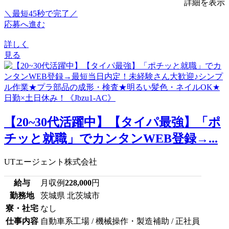
詳細を表示
＼最短45秒で完了／
応募へ進む
詳しく
見る
【20~30代活躍中】【タイパ最強】「ポ
チッと就職」でカンタンWEB登録→...
UTエージェント株式会社
給与
月収例
228,000
円
勤務地
茨城県 北茨城市
寮・社宅
なし
仕事内容
自動車系工場 / 機械操作・製造補助 / 正社員