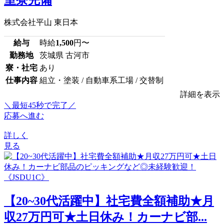
株式会社平山 東日本
給与
時給
1,500
円〜
勤務地
茨城県 古河市
寮・社宅
あり
仕事内容
組立・塗装 / 自動車系工場 / 交替制
詳細を表示
＼最短45秒で完了／
応募へ進む
詳しく
見る
【20~30代活躍中】社宅費全額補助★月
収27万円可★土日休み！カーナビ部...