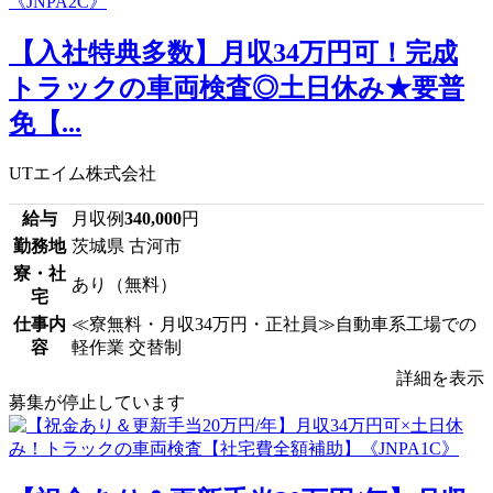
【入社特典多数】月収34万円可！完成
トラックの車両検査◎土日休み★要普
免【...
UTエイム株式会社
給与
月収例
340,000
円
勤務地
茨城県 古河市
寮・社
あり（無料）
宅
仕事内
≪寮無料・月収34万円・正社員≫自動車系工場での
容
軽作業 交替制
詳細を表示
募集が停止しています