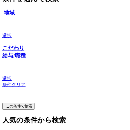
地域
選択
こだわり
給与/職種
選択
条件クリア
この条件で検索
人気の条件から検索