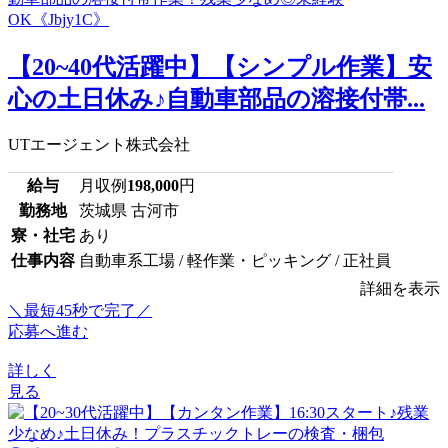
【20~40代活躍中】【シンプル作業】安
心の土日休み♪自動車部品の溶接付帯...
UTエージェント株式会社
給与
月収例
198,000
円
勤務地
茨城県 古河市
寮・社宅
あり
仕事内容
自動車系工場 / 軽作業・ピッキング / 正社員
詳細を表示
＼最短45秒で完了／
応募へ進む
詳しく
見る