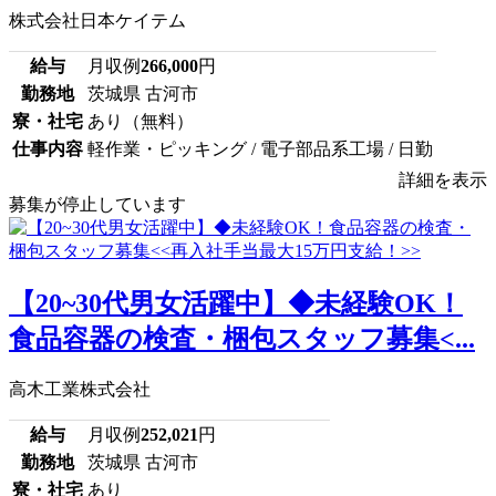
株式会社日本ケイテム
給与
月収例
266,000
円
勤務地
茨城県 古河市
寮・社宅
あり（無料）
仕事内容
軽作業・ピッキング / 電子部品系工場 / 日勤
詳細を表示
募集が停止しています
【20~30代男女活躍中】◆未経験OK！
食品容器の検査・梱包スタッフ募集<...
高木工業株式会社
給与
月収例
252,021
円
勤務地
茨城県 古河市
寮・社宅
あり