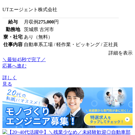
UTエージェント株式会社
給与
月収例
275,000
円
勤務地
茨城県 古河市
寮・社宅
あり（無料）
仕事内容
自動車系工場 / 軽作業・ピッキング / 正社員
詳細を表示
＼最短45秒で完了／
応募へ進む
詳しく
見る