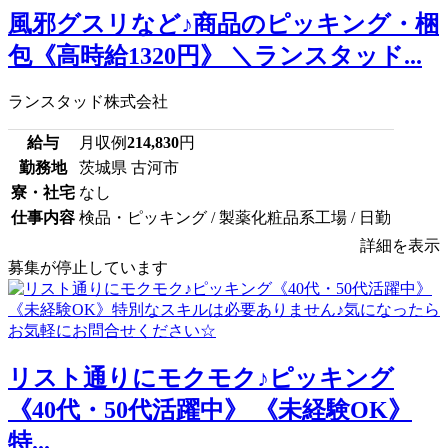
風邪グスリなど♪商品のピッキング・梱
包《高時給1320円》 ＼ランスタッド...
ランスタッド株式会社
給与
月収例
214,830
円
勤務地
茨城県 古河市
寮・社宅
なし
仕事内容
検品・ピッキング / 製薬化粧品系工場 / 日勤
詳細を表示
募集が停止しています
リスト通りにモクモク♪ピッキング
《40代・50代活躍中》 《未経験OK》
特...