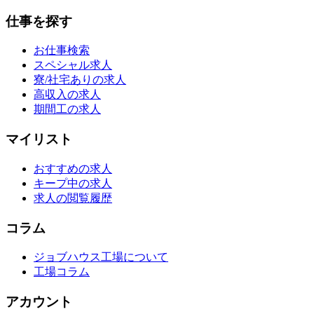
仕事を探す
お仕事検索
スペシャル求人
寮/社宅ありの求人
高収入の求人
期間工の求人
マイリスト
おすすめの求人
キープ中の求人
求人の閲覧履歴
コラム
ジョブハウス工場について
工場コラム
アカウント