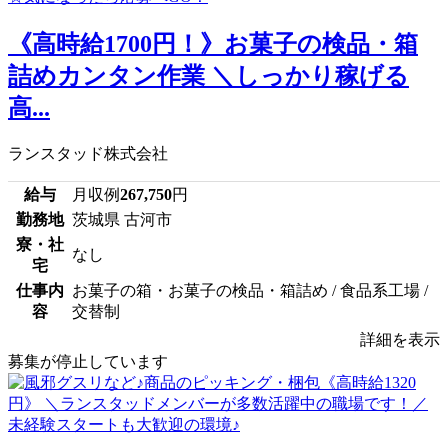
《高時給1700円！》お菓子の検品・箱
詰めカンタン作業 ＼しっかり稼げる
高...
ランスタッド株式会社
給与
月収例
267,750
円
勤務地
茨城県 古河市
寮・社
なし
宅
仕事内
お菓子の箱・お菓子の検品・箱詰め / 食品系工場 /
容
交替制
詳細を表示
募集が停止しています