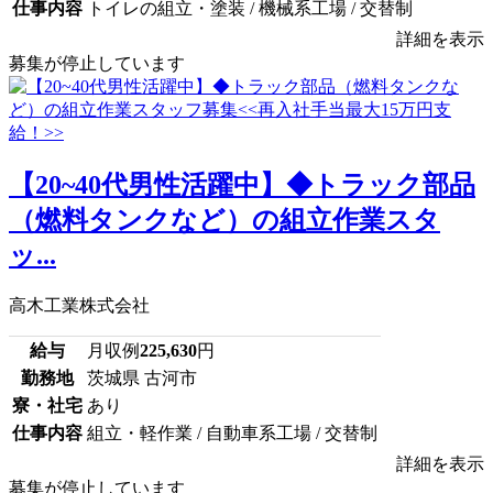
仕事内容
トイレの組立・塗装 / 機械系工場 / 交替制
詳細を表示
募集が停止しています
【20~40代男性活躍中】◆トラック部品
（燃料タンクなど）の組立作業スタ
ッ...
高木工業株式会社
給与
月収例
225,630
円
勤務地
茨城県 古河市
寮・社宅
あり
仕事内容
組立・軽作業 / 自動車系工場 / 交替制
詳細を表示
募集が停止しています