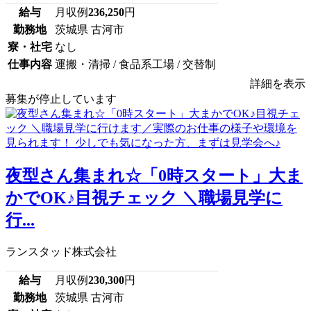
給与
月収例
236,250
円
勤務地
茨城県 古河市
寮・社宅
なし
仕事内容
運搬・清掃 / 食品系工場 / 交替制
詳細を表示
募集が停止しています
夜型さん集まれ☆「0時スタート」大ま
かでOK♪目視チェック ＼職場見学に
行...
ランスタッド株式会社
給与
月収例
230,300
円
勤務地
茨城県 古河市