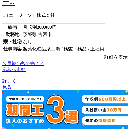
ー...
UTエージェント株式会社
給与
月収例
200,000
円
勤務地
茨城県 古河市
寮・社宅
なし
仕事内容
製薬化粧品系工場 / 検査・検品 / 正社員
詳細を表示
＼最短45秒で完了／
応募へ進む
詳しく
見る