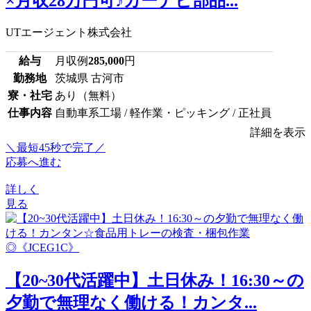
×月収28万円可♪カーナビ部品...
UTエージェント株式会社
給与
月収例
285,000
円
勤務地
茨城県 古河市
寮・社宅
あり（無料）
仕事内容
自動車系工場 / 軽作業・ピッキング / 正社員
詳細を表示
＼最短45秒で完了／
応募へ進む
詳しく
見る
【20~30代活躍中】土日休み！16:30～の
夕勤で無理なく働ける！カンタ...