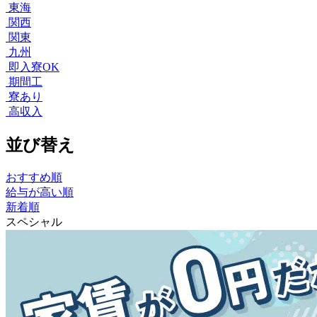
東海
関西
関東
九州
即入寮OK
期間工
寮あり
高収入
並び替え
おすすめ順
給与が高い順
新着順
スペシャル