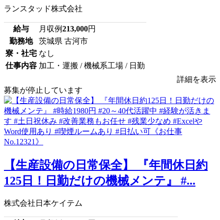
ランスタッド株式会社
給与
月収例
213,000
円
勤務地
茨城県 古河市
寮・社宅
なし
仕事内容
加工・運搬 / 機械系工場 / 日勤
詳細を表示
募集が停止しています
【生産設備の日常保全】 『年間休日約
125日！日勤だけの機械メンテ』 #...
株式会社日本ケイテム