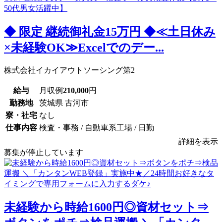
◆ 限定 継続御礼金15万円 ◆≪土日休み
×未経験OK≫Excelでのデー...
株式会社イカイアウトソーシング第2
給与
月収例
210,000
円
勤務地
茨城県 古河市
寮・社宅
なし
仕事内容
検査・事務 / 自動車系工場 / 日勤
詳細を表示
募集が停止しています
未経験から時給1600円◎資材セット⇒