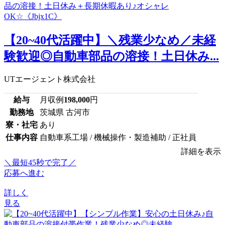
【20~40代活躍中】＼残業少なめ／未経
験歓迎◎自動車部品の溶接！土日休み...
UTエージェント株式会社
給与
月収例
198,000
円
勤務地
茨城県 古河市
寮・社宅
あり
仕事内容
自動車系工場 / 機械操作・製造補助 / 正社員
詳細を表示
＼最短45秒で完了／
応募へ進む
詳しく
見る