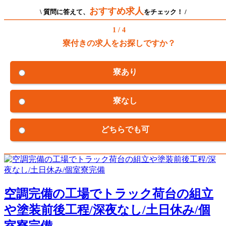
おすすめ求人
\ 質問に答えて、
をチェック！ /
1 / 4
寮付きの求人をお探しですか？
寮あり
寮なし
どちらでも可
空調完備の工場でトラック荷台の組立
や塗装前後工程/深夜なし/土日休み/個
室寮完備