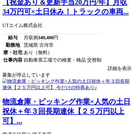
【祝金あり＆更新手当20万円/年】月収
34万円可×土日休み！トラックの車両...
UTエイム株式会社
給与
月収例
340,400
円
勤務地
茨城県 古河市
寮・社宅
あり（無料）
仕事内容
自動車系工場での検査・検品 交替制
詳細を表示
募集が停止しています
物流倉庫・ピッキング作業×人気の土日
祝休＋年３回長期連休【２５万円以上
可】...