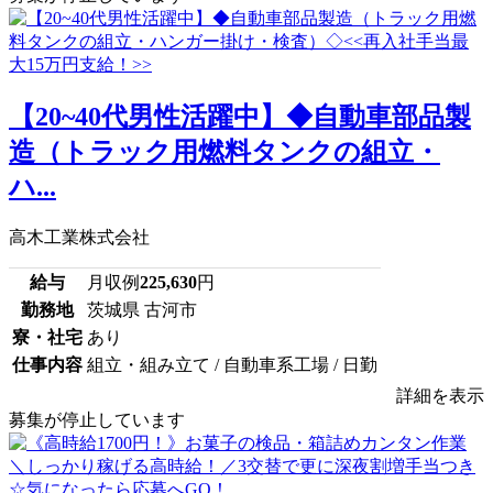
【20~40代男性活躍中】◆自動車部品製
造（トラック用燃料タンクの組立・
ハ...
高木工業株式会社
給与
月収例
225,630
円
勤務地
茨城県 古河市
寮・社宅
あり
仕事内容
組立・組み立て / 自動車系工場 / 日勤
詳細を表示
募集が停止しています