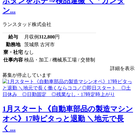
ボタンをポチ⇒検品運搬 ＼「カンタ
ン...
ランスタッド株式会社
給与
月収例
312,800
円
勤務地
茨城県 古河市
寮・社宅
なし
仕事内容
検品・加工 / 機械系工場 / 交替制
詳細を表示
募集が停止しています
1月スタート《自動車部品の製造マシン
オペ》17時ピタっと退勤 ＼地元で長
く...