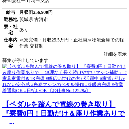
株式会社平山 埼玉支店
給与
月収例
256,900
円
勤務地
茨城県 古河市
寮・社
あり
宅
仕事内
≪寮完備・月収25.5万円・正社員≫物流倉庫での軽
容
作業 交替制
詳細を表示
募集が停止しています
【ペダルを踏んで電線の巻き取り】
『寮費0円！日勤だけ＆座り作業ありで
...