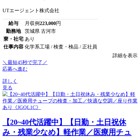
UTエージェント株式会社
給与
月収例
223,000
円
勤務地
茨城県 古河市
寮・社宅
あり
仕事内容
化学系工場 / 検査・検品 / 正社員
詳細を表示
＼最短45秒で完了／
応募へ進む
詳しく
見る
【20~40代活躍中】【日勤・土日祝休
み・残業少なめ】軽作業／医療用チュ