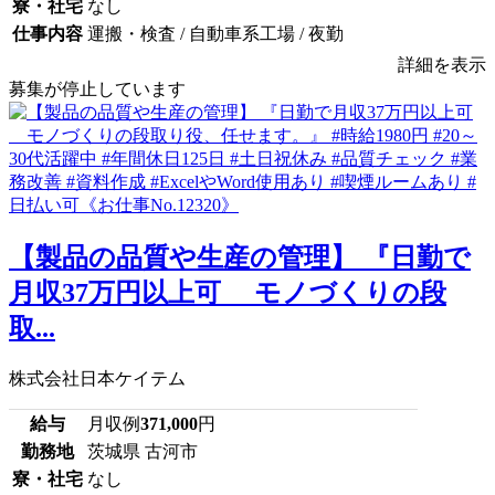
寮・社宅
なし
仕事内容
運搬・検査 / 自動車系工場 / 夜勤
詳細を表示
募集が停止しています
【製品の品質や生産の管理】 『日勤で
月収37万円以上可 モノづくりの段
取...
株式会社日本ケイテム
給与
月収例
371,000
円
勤務地
茨城県 古河市
寮・社宅
なし