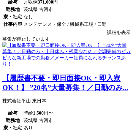
給与
月収例
371,000
円
勤務地
茨城県 古河市
寮・社宅
なし
仕事内容
メンテナンス・保全 / 機械系工場 / 日勤
詳細を表示
募集が停止しています
【履歴書不要・即日面接OK・即入寮
OK！】 ”20名”大量募集！／日勤のみ...
株式会社平山 東日本
給与
時給
1,500
円〜
勤務地
茨城県 古河市
寮・社宅
あり