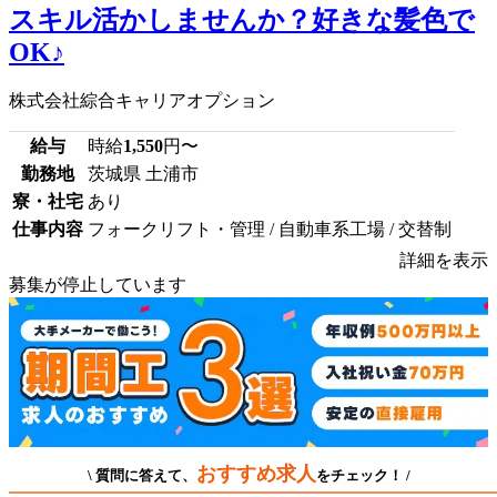
スキル活かしませんか？好きな髪色で
OK♪
株式会社綜合キャリアオプション
給与
時給
1,550
円〜
勤務地
茨城県 土浦市
寮・社宅
あり
仕事内容
フォークリフト・管理 / 自動車系工場 / 交替制
詳細を表示
募集が停止しています
おすすめ求人
\ 質問に答えて、
をチェック！ /