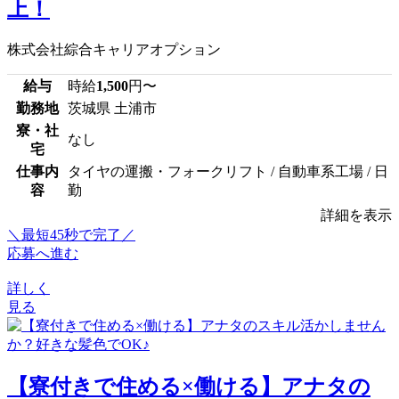
上！
株式会社綜合キャリアオプション
給与
時給
1,500
円〜
勤務地
茨城県 土浦市
寮・社
なし
宅
仕事内
タイヤの運搬・フォークリフト / 自動車系工場 / 日
容
勤
詳細を表示
＼最短45秒で完了／
応募へ進む
詳しく
見る
【寮付きで住める×働ける】アナタの