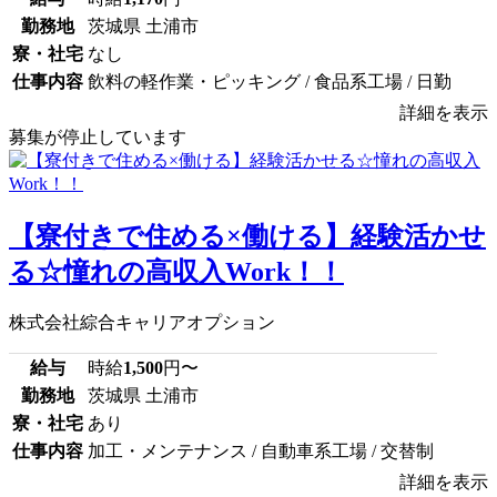
勤務地
茨城県 土浦市
寮・社宅
なし
仕事内容
飲料の軽作業・ピッキング / 食品系工場 / 日勤
詳細を表示
募集が停止しています
【寮付きで住める×働ける】経験活かせ
る☆憧れの高収入Work！！
株式会社綜合キャリアオプション
給与
時給
1,500
円〜
勤務地
茨城県 土浦市
寮・社宅
あり
仕事内容
加工・メンテナンス / 自動車系工場 / 交替制
詳細を表示