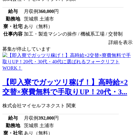
給与
月収例
360,000
円
勤務地
茨城県 土浦市
寮・社宅
あり（無料）
仕事内容
加工・製造マシンの操作 / 機械系工場 / 交替制
詳細を表示
募集が停止しています
【即入寮でガッツリ稼げ！】高時給×2
交替×寮費無料で手取りUP！20代・3...
株式会社マイセルフネクスト 関東
給与
月収例
392,000
円
勤務地
茨城県 土浦市
寮・社宅
あり（無料）