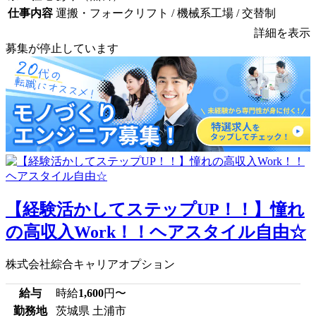
仕事内容
運搬・フォークリフト / 機械系工場 / 交替制
詳細を表示
募集が停止しています
【経験活かしてステップUP！！】憧れ
の高収入Work！！ヘアスタイル自由☆
株式会社綜合キャリアオプション
給与
時給
1,600
円〜
勤務地
茨城県 土浦市