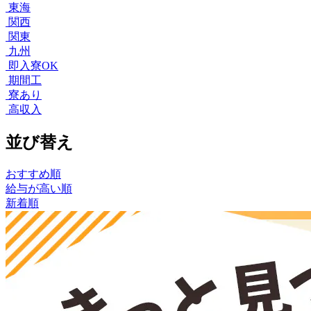
東海
関西
関東
九州
即入寮OK
期間工
寮あり
高収入
並び替え
おすすめ順
給与が高い順
新着順