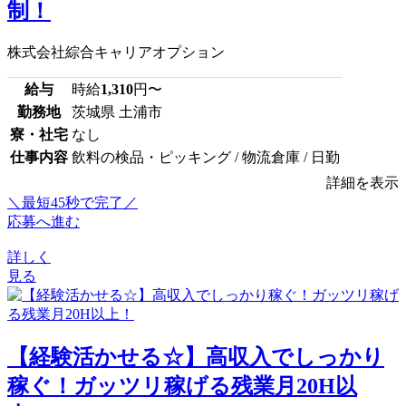
制！
株式会社綜合キャリアオプション
給与
時給
1,310
円〜
勤務地
茨城県 土浦市
寮・社宅
なし
仕事内容
飲料の検品・ピッキング / 物流倉庫 / 日勤
詳細を表示
＼最短45秒で完了／
応募へ進む
詳しく
見る
【経験活かせる☆】高収入でしっかり
稼ぐ！ガッツリ稼げる残業月20H以