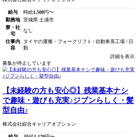
給与
時給
1,500
円〜
勤務地
茨城県 土浦市
寮・社
なし
宅
仕事内
タイヤの運搬・フォークリフト / 自動車系工場 / 日
容
勤
詳細を表示
募集が停止しています
【未経験の方も安心◎】残業基本ナシ
で趣味・遊びも充実♪ジブンらしく・髪
型自由♪
株式会社綜合キャリアオプション
給与
時給
1,170
円〜