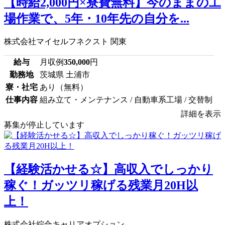
【時給2,000円×寮費無料】今のままの工
場作業で、5年・10年先の自分を...
株式会社マイセルフネクスト 関東
給与
月収例
350,000
円
勤務地
茨城県 土浦市
寮・社宅
あり（無料）
仕事内容
組み立て・メンテナンス / 自動車系工場 / 交替制
詳細を表示
募集が停止しています
【経験活かせる☆】高収入でしっかり
稼ぐ！ガッツリ稼げる残業月20H以
上！
株式会社綜合キャリアオプション