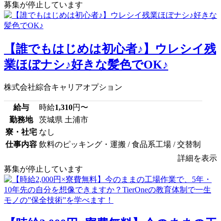
募集が停止しています
【誰でもはじめは初心者♪】ウレシイ残
業ほぼナシ♪好きな髪色でOK♪
株式会社綜合キャリアオプション
給与
時給
1,310
円〜
勤務地
茨城県 土浦市
寮・社宅
なし
仕事内容
飲料のピッキング・運搬 / 食品系工場 / 交替制
詳細を表示
募集が停止しています