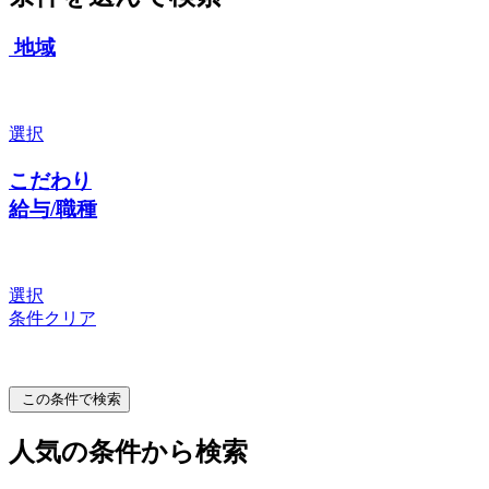
地域
選択
こだわり
給与/職種
選択
条件クリア
この条件で検索
人気の条件から検索