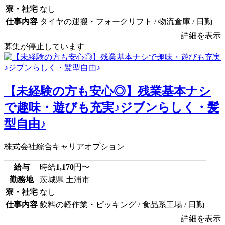
寮・社宅
なし
仕事内容
タイヤの運搬・フォークリフト / 物流倉庫 / 日勤
詳細を表示
募集が停止しています
【未経験の方も安心◎】残業基本ナシ
で趣味・遊びも充実♪ジブンらしく・髪
型自由♪
株式会社綜合キャリアオプション
給与
時給
1,170
円〜
勤務地
茨城県 土浦市
寮・社宅
なし
仕事内容
飲料の軽作業・ピッキング / 食品系工場 / 日勤
詳細を表示