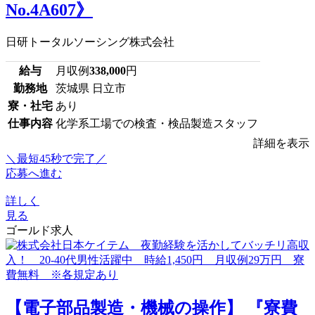
No.4A607》
日研トータルソーシング株式会社
給与
月収例
338,000
円
勤務地
茨城県 日立市
寮・社宅
あり
仕事内容
化学系工場での検査・検品製造スタッフ
詳細を表示
＼最短45秒で完了／
応募へ進む
詳しく
見る
ゴールド求人
【電子部品製造・機械の操作】 『寮費