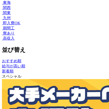
東海
関西
関東
九州
即入寮OK
期間工
寮あり
高収入
並び替え
おすすめ順
給与が高い順
新着順
スペシャル