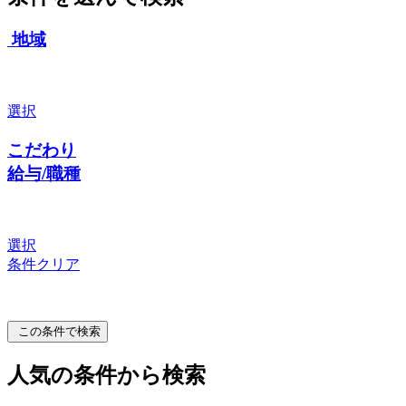
地域
選択
こだわり
給与/職種
選択
条件クリア
この条件で検索
人気の条件から検索