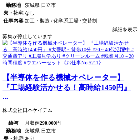
勤務地
茨城県 日立市
寮・社宅
なし
仕事内容
加工・製造 / 化学系工場 / 交替制
詳細を表示
募集が停止しています
【半導体を作る機械オペレーター】
『工場経験活かせる！高時給1450円』
...
株式会社日本ケイテム
給与
月収例
290,000
円
勤務地
茨城県 日立市
寮・社宅
あり