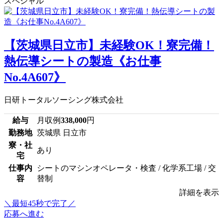
スペシャル
【茨城県日立市】未経験OK！寮完備！
熱伝導シートの製造《お仕事
No.4A607》
日研トータルソーシング株式会社
給与
月収例
338,000
円
勤務地
茨城県 日立市
寮・社
あり
宅
仕事内
シートのマシンオペレータ・検査 / 化学系工場 / 交
容
替制
詳細を表示
＼最短45秒で完了／
応募へ進む