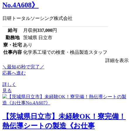
No.4A608》
日研トータルソーシング株式会社
給与
月収例
337,000
円
勤務地
茨城県 日立市
寮・社宅
あり
仕事内容
化学系工場での検査・検品製造スタッフ
詳細を表示
＼最短45秒で完了／
応募へ進む
詳しく
見る
【茨城県日立市】未経験OK！寮完備！
熱伝導シートの製造《お仕事