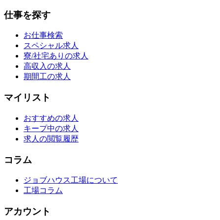
仕事を探す
お仕事検索
スペシャル求人
寮/社宅ありの求人
高収入の求人
期間工の求人
マイリスト
おすすめの求人
キープ中の求人
求人の閲覧履歴
コラム
ジョブハウス工場について
工場コラム
アカウント