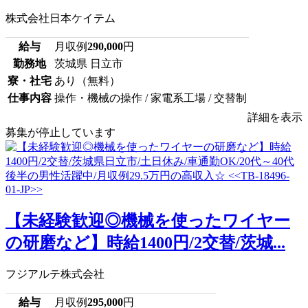
株式会社日本ケイテム
給与
月収例
290,000
円
勤務地
茨城県 日立市
寮・社宅
あり（無料）
仕事内容
操作・機械の操作 / 家電系工場 / 交替制
詳細を表示
募集が停止しています
【未経験歓迎◎機械を使ったワイヤー
の研磨など】時給1400円/2交替/茨城...
フジアルテ株式会社
給与
月収例
295,000
円