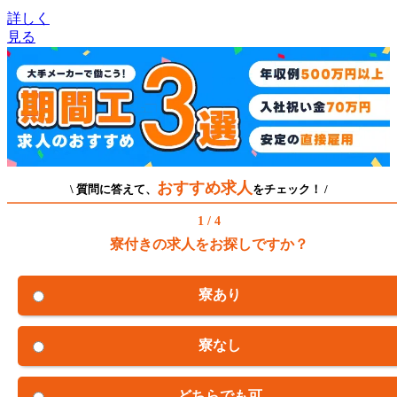
詳しく
見る
おすすめ求人
\ 質問に答えて、
をチェック！ /
1 / 4
寮付きの求人をお探しですか？
寮あり
寮なし
どちらでも可