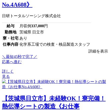
No.4A608》
日研トータルソーシング株式会社
給与
月収例
337,000
円
勤務地
茨城県 日立市
寮・社宅
あり
仕事内容
化学系工場での検査・検品製造スタッフ
詳細を表示
＼最短45秒で完了／
応募へ進む
詳しく
見る
【茨城県日立市】未経験OK！寮完備！
熱伝導シートの製造《お仕事