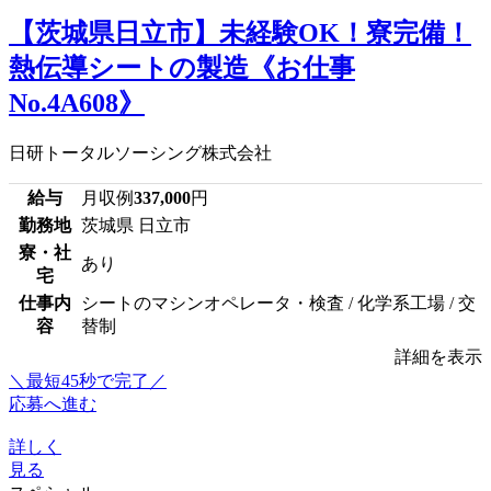
【茨城県日立市】未経験OK！寮完備！
熱伝導シートの製造《お仕事
No.4A608》
日研トータルソーシング株式会社
給与
月収例
337,000
円
勤務地
茨城県 日立市
寮・社
あり
宅
仕事内
シートのマシンオペレータ・検査 / 化学系工場 / 交
容
替制
詳細を表示
＼最短45秒で完了／
応募へ進む
詳しく
見る