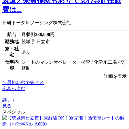
製造／寮費補助もありで安心◎赴任旅
費は...
日研トータルソーシング株式会社
給与
月収例
338,000
円
勤務地
茨城県 日立市
寮・社
あり
宅
仕事内
シートのマシンオペレータ・検査 / 化学系工場 / 交
容
替制
詳細を表示
＼最短45秒で完了／
応募へ進む
詳しく
見る
スペシャル