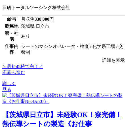
日研トータルソーシング株式会社
給与
月収例
338,000
円
勤務地
茨城県 日立市
寮・社
あり
宅
仕事内
シートのマシンオペレータ・検査 / 化学系工場 / 交
容
替制
詳細を表示
＼最短45秒で完了／
応募へ進む
詳しく
見る
【茨城県日立市】未経験OK！寮完備！
熱伝導シートの製造《お仕事