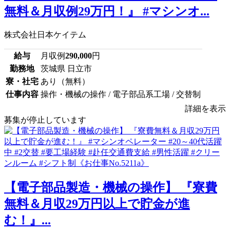
無料＆月収例29万円！』 #マシンオ...
株式会社日本ケイテム
給与
月収例
290,000
円
勤務地
茨城県 日立市
寮・社宅
あり（無料）
仕事内容
操作・機械の操作 / 電子部品系工場 / 交替制
詳細を表示
募集が停止しています
【電子部品製造・機械の操作】 『寮費
無料＆月収29万円以上で貯金が進
む！』...