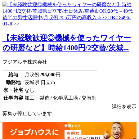
【未経験歓迎◎機械を使ったワイヤー
の研磨など】時給1400円/2交替/茨城...
フジアルテ株式会社
給与
月収例
295,000
円
勤務地
茨城県 日立市
寮・社宅
なし
仕事内容
加工・製造 / 化学系工場 / 交替制
詳細を表示
募集が停止しています