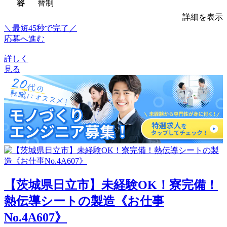
容
替制
詳細を表示
＼最短45秒で完了／
応募へ進む
詳しく
見る
【茨城県日立市】未経験OK！寮完備！
熱伝導シートの製造《お仕事
No.4A607》