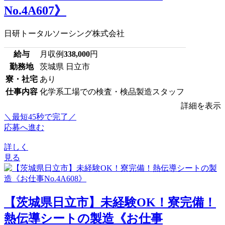
No.4A607》
日研トータルソーシング株式会社
給与
月収例
338,000
円
勤務地
茨城県 日立市
寮・社宅
あり
仕事内容
化学系工場での検査・検品製造スタッフ
詳細を表示
＼最短45秒で完了／
応募へ進む
詳しく
見る
【茨城県日立市】未経験OK！寮完備！
熱伝導シートの製造《お仕事