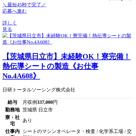
＼最短45秒で完了／
応募へ進む
詳しく
見る
【茨城県日立市】未経験OK！寮完備！
熱伝導シートの製造《お仕事
No.4A608》
日研トータルソーシング株式会社
給与
月収例
337,000
円
勤務地
茨城県 日立市
寮・社
あり
宅
仕事内
シートのマシンオペレータ・検査 / 化学系工場 / 交