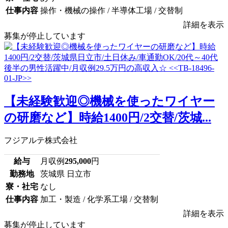
仕事内容
操作・機械の操作 / 半導体工場 / 交替制
詳細を表示
募集が停止しています
【未経験歓迎◎機械を使ったワイヤー
の研磨など】時給1400円/2交替/茨城...
フジアルテ株式会社
給与
月収例
295,000
円
勤務地
茨城県 日立市
寮・社宅
なし
仕事内容
加工・製造 / 化学系工場 / 交替制
詳細を表示
募集が停止しています