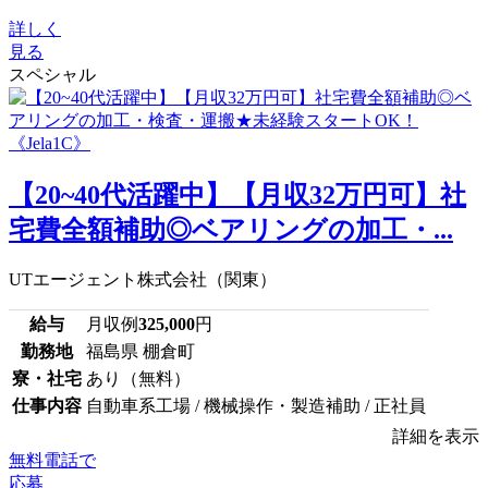
詳しく
見る
スペシャル
【20~40代活躍中】【月収32万円可】社
宅費全額補助◎ベアリングの加工・...
UTエージェント株式会社（関東）
給与
月収例
325,000
円
勤務地
福島県 棚倉町
寮・社宅
あり（無料）
仕事内容
自動車系工場 / 機械操作・製造補助 / 正社員
詳細を表示
無料電話で
応募