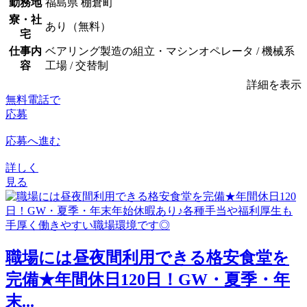
勤務地
福島県 棚倉町
寮・社
あり（無料）
宅
仕事内
ベアリング製造の組立・マシンオペレータ / 機械系
容
工場 / 交替制
詳細を表示
無料電話で
応募
応募へ進む
詳しく
見る
職場には昼夜間利用できる格安食堂を
完備★年間休日120日！GW・夏季・年
末...