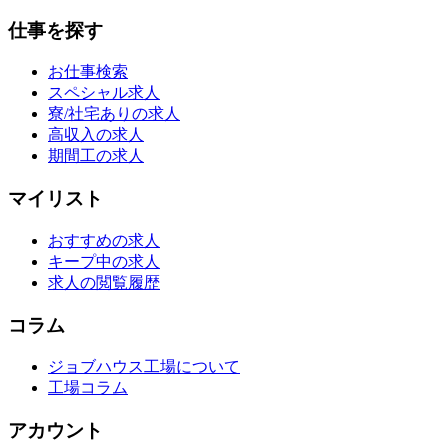
仕事を探す
お仕事検索
スペシャル求人
寮/社宅ありの求人
高収入の求人
期間工の求人
マイリスト
おすすめの求人
キープ中の求人
求人の閲覧履歴
コラム
ジョブハウス工場について
工場コラム
アカウント