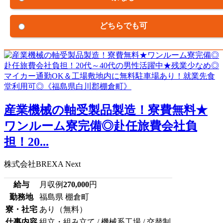
どちらでも可
産業機械の軸受製品製造！寮費無料★
ワンルーム寮完備◎赴任旅費会社負
担！20...
株式会社BREXA Next
給与
月収例
270,000
円
勤務地
福島県 棚倉町
寮・社宅
あり（無料）
仕事内容
組立・組み立て / 機械系工場 / 交替制