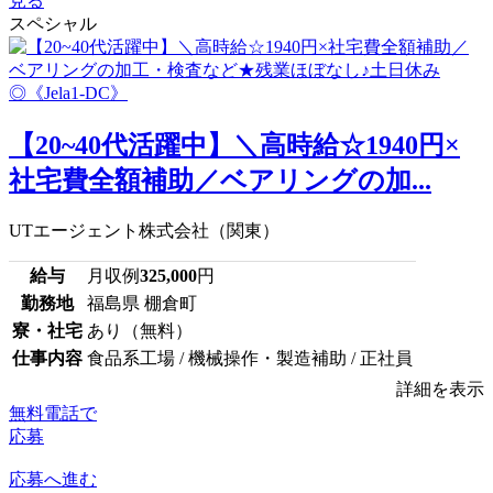
見る
スペシャル
【20~40代活躍中】＼高時給☆1940円×
社宅費全額補助／ベアリングの加...
UTエージェント株式会社（関東）
給与
月収例
325,000
円
勤務地
福島県 棚倉町
寮・社宅
あり（無料）
仕事内容
食品系工場 / 機械操作・製造補助 / 正社員
詳細を表示
無料電話で
応募
応募へ進む