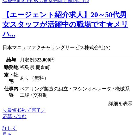
【エージェント紹介求人】20～50代男
女スタッフが活躍中の職場です★メリ
ハ...
日本マニュファクチャリングサービス株式会社(A)
給与
月収例
323,000
円
勤務地
福島県 棚倉町
寮・社
あり（無料）
宅
仕事内
ベアリング製造の組立・マシンオペレータ / 機械系
容
工場 / 交替制
詳細を表示
＼最短45秒で完了／
応募へ進む
詳しく
見る