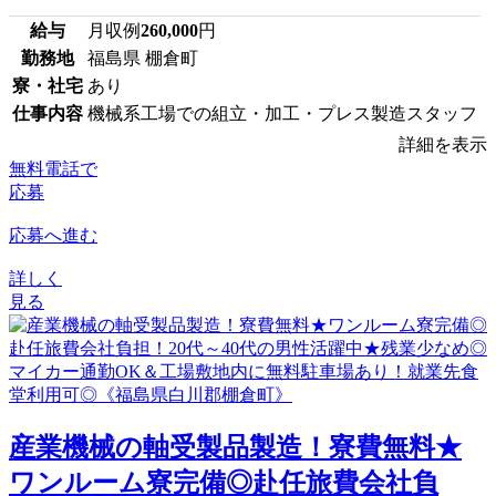
給与
月収例
260,000
円
勤務地
福島県 棚倉町
寮・社宅
あり
仕事内容
機械系工場での組立・加工・プレス製造スタッフ
詳細を表示
無料電話で
応募
応募へ進む
詳しく
見る
産業機械の軸受製品製造！寮費無料★
ワンルーム寮完備◎赴任旅費会社負