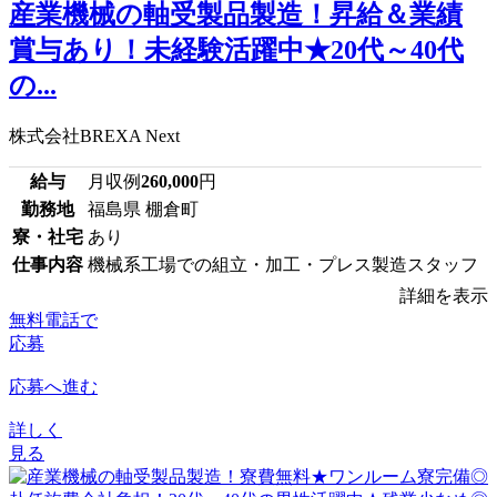
産業機械の軸受製品製造！昇給＆業績
賞与あり！未経験活躍中★20代～40代
の...
株式会社BREXA Next
給与
月収例
260,000
円
勤務地
福島県 棚倉町
寮・社宅
あり
仕事内容
機械系工場での組立・加工・プレス製造スタッフ
詳細を表示
無料電話で
応募
応募へ進む
詳しく
見る