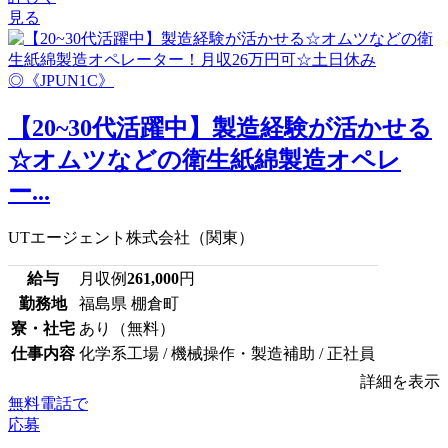
見る
【20~30代活躍中】製造経験が活かせる
☆オムツなどの衛生紙綿製造オペレ
ー...
UTエージェント株式会社（関東）
給与
月収例
261,000
円
勤務地
福島県 棚倉町
寮・社宅
あり（無料）
仕事内容
化学系工場 / 機械操作・製造補助 / 正社員
詳細を表示
無料電話で
応募