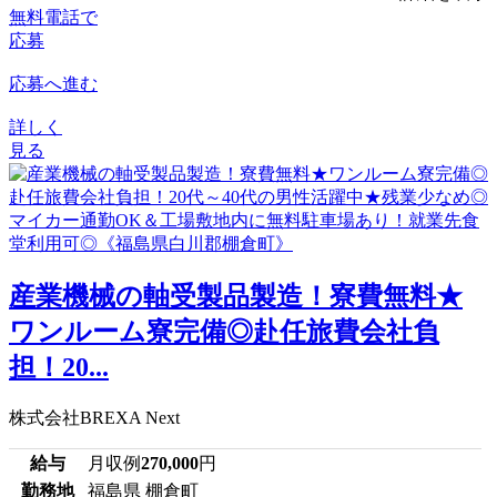
無料電話で
応募
応募へ進む
詳しく
見る
産業機械の軸受製品製造！寮費無料★
ワンルーム寮完備◎赴任旅費会社負
担！20...
株式会社BREXA Next
給与
月収例
270,000
円
勤務地
福島県 棚倉町