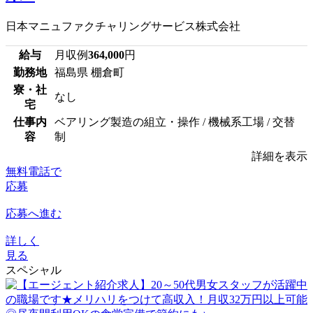
日本マニュファクチャリングサービス株式会社
給与
月収例
364,000
円
勤務地
福島県 棚倉町
寮・社
なし
宅
仕事内
ベアリング製造の組立・操作 / 機械系工場 / 交替
容
制
詳細を表示
無料電話で
応募
応募へ進む
詳しく
見る
スペシャル