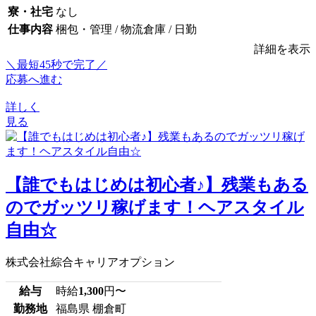
寮・社宅
なし
仕事内容
梱包・管理 / 物流倉庫 / 日勤
詳細を表示
＼最短45秒で完了／
応募へ進む
詳しく
見る
【誰でもはじめは初心者♪】残業もある
のでガッツリ稼げます！ヘアスタイル
自由☆
株式会社綜合キャリアオプション
給与
時給
1,300
円〜
勤務地
福島県 棚倉町