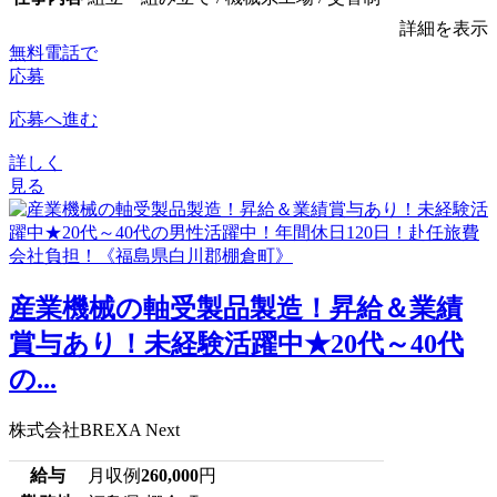
詳細を表示
無料電話で
応募
応募へ進む
詳しく
見る
産業機械の軸受製品製造！昇給＆業績
賞与あり！未経験活躍中★20代～40代
の...
株式会社BREXA Next
給与
月収例
260,000
円