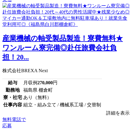
産業機械の軸受製品製造！寮費無料★
ワンルーム寮完備◎赴任旅費会社負
担！20...
株式会社BREXA Next
給与
月収例
270,000
円
勤務地
福島県 棚倉町
寮・社宅
あり（無料）
仕事内容
組立・組み立て / 機械系工場 / 交替制
詳細を表示
無料電話で
応募