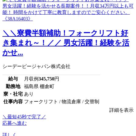
＼＼寮費半額補助！フォークリフト好
き集まれ～！／／ 男女活躍！経験を活
かせ...
シーデーピージャパン株式会社
給与
月収例
345,750
円
勤務地
福島県 棚倉町
寮・社宅
あり
仕事内容
フォークリフト / 物流倉庫 / 交替制
詳細を表示
＼最短45秒で完了／
応募へ進む
詳しく