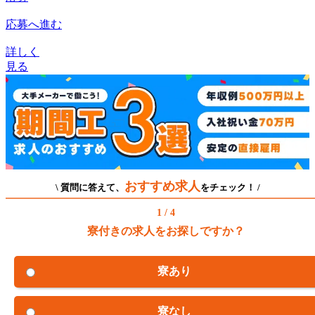
応募へ進む
詳しく
見る
おすすめ求人
\ 質問に答えて、
をチェック！ /
1 / 4
寮付きの求人をお探しですか？
寮あり
寮なし