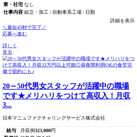
寮・社宅
なし
仕事内容
組立・加工 / 自動車系工場 / 日勤
詳細を表示
＼最短45秒で完了／
応募へ進む
詳しく
見る
20～50代男女スタッフが活躍中の職場
です★メリハリをつけて高収入！月収
3...
日本マニュファクチャリングサービス株式会社
給与
月収例
323,000
円