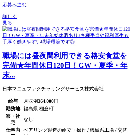
応募へ進む
詳しく
見る
職場には昼夜間利用できる格安食堂を
完備★年間休日120日！GW・夏季・年
末...
日本マニュファクチャリングサービス株式会社
給与
月収例
364,000
円
勤務地
福島県 棚倉町
寮・社
なし
宅
仕事内
ベアリング製造の組立・操作 / 機械系工場 / 交替