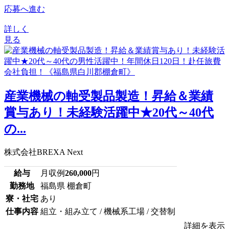
応募へ進む
詳しく
見る
産業機械の軸受製品製造！昇給＆業績
賞与あり！未経験活躍中★20代～40代
の...
株式会社BREXA Next
給与
月収例
260,000
円
勤務地
福島県 棚倉町
寮・社宅
あり
仕事内容
組立・組み立て / 機械系工場 / 交替制
詳細を表示