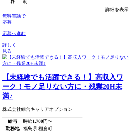
容
制
詳細を表示
無料電話で
応募
応募へ進む
詳しく
見る
【未経験でも活躍できる！】高収入ワ
ーク！モノ足りない方に・残業20H未
満♪
株式会社綜合キャリアオプション
給与
時給
1,700
円〜
勤務地
福島県 棚倉町