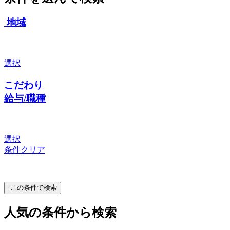
地域
選択
こだわり
給与/職種
選択
条件クリア
この条件で検索
人気の条件から検索