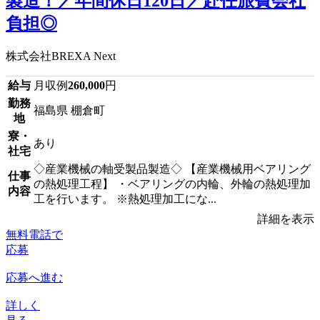
製造！／年間休日120日／赴任旅費会社
負担◎
株式会社BREXA Next
給与
月収例
260,000
円
勤務
福島県 棚倉町
地
寮・
あり
社宅
◇産業機械の軸受製品製造◇ 【産業機械用ベアリング
仕事
の熱処理工程】 ・ベアリングの内輪、外輪の熱処理加
内容
工を行います。 ※熱処理加工にな...
詳細を表示
無料電話で
応募
応募へ進む
詳しく