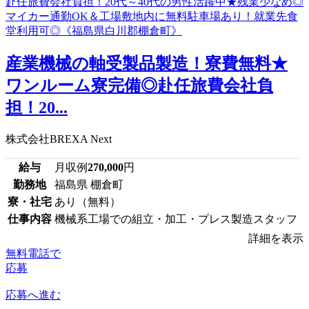
産業機械の軸受製品製造！寮費無料★
ワンルーム寮完備◎赴任旅費会社負
担！20...
株式会社BREXA Next
給与
月収例
270,000
円
勤務地
福島県 棚倉町
寮・社宅
あり（無料）
仕事内容
機械系工場での組立・加工・プレス製造スタッフ
詳細を表示
無料電話で
応募
応募へ進む