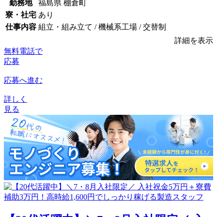
勤務地
福島県 棚倉町
寮・社宅
あり
仕事内容
組立・組み立て / 機械系工場 / 交替制
詳細を表示
無料電話で
応募
応募へ進む
詳しく
見る