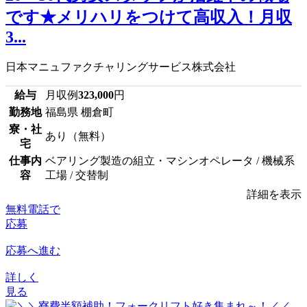
です★メリハリをつけて高収入！月収
3...
日本マニュファクチャリングサービス株式会社
給与
月収例
323,000
円
勤務地
福島県 棚倉町
寮・社
あり（無料）
宅
仕事内
ベアリング製造の組立・マシンオペレータ / 機械系
容
工場 / 交替制
詳細を表示
無料電話で
応募
応募へ進む
詳しく
見る