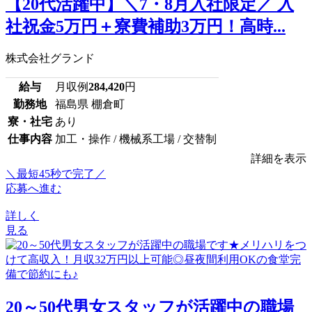
【20代活躍中】＼7・8月入社限定／ 入
社祝金5万円＋寮費補助3万円！高時...
株式会社グランド
給与
月収例
284,420
円
勤務地
福島県 棚倉町
寮・社宅
あり
仕事内容
加工・操作 / 機械系工場 / 交替制
詳細を表示
＼最短45秒で完了／
応募へ進む
詳しく
見る
20～50代男女スタッフが活躍中の職場