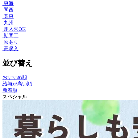
東海
関西
関東
九州
即入寮OK
期間工
寮あり
高収入
並び替え
おすすめ順
給与が高い順
新着順
スペシャル