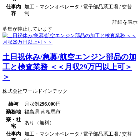
仕事内
加工・マシンオペレータ / 電子部品系工場 / 交替
容
制
詳細を表示
募集が停止しています
土日祝休み/急募/航空エンジン部品の加
工と検査業務 ＜＜月収29万円以上可＞
＞
株式会社ワールドインテック
給与
月収例
296,000
円
勤務地
福島県 南相馬市
寮・社
あり（無料）
宅
仕事内
加工・マシンオペレータ / 電子部品系工場 / 交替