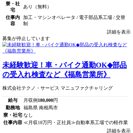
寮・社
あり（無料）
宅
仕事内
加工・マシンオペレータ / 電子部品系工場 / 交替
容
制
詳細を表示
募集が停止しています
未経験歓迎！車・バイク通勤OK◆部品
の受入れ検査など《福島営業所》
株式会社テクノ・サービス マニュファクチャリング
給与
月収例
180,000
円
勤務地
福島県 南相馬市
寮・社宅
なし
仕事内容
≪月収18万円・正社員≫自動車系工場での軽作業
詳細を表示