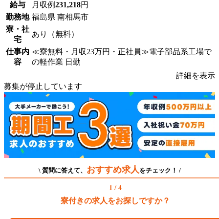
給与
月収例
231,218
円
勤務地
福島県 南相馬市
寮・社
あり（無料）
宅
仕事内
≪寮無料・月収23万円・正社員≫電子部品系工場で
容
の軽作業 日勤
詳細を表示
募集が停止しています
おすすめ求人
\ 質問に答えて、
をチェック！ /
1 / 4
寮付きの求人をお探しですか？