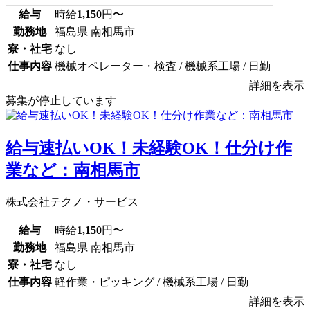
給与
時給
1,150
円〜
勤務地
福島県 南相馬市
寮・社宅
なし
仕事内容
機械オペレーター・検査 / 機械系工場 / 日勤
詳細を表示
募集が停止しています
給与速払いOK！未経験OK！仕分け作
業など：南相馬市
株式会社テクノ・サービス
給与
時給
1,150
円〜
勤務地
福島県 南相馬市
寮・社宅
なし
仕事内容
軽作業・ピッキング / 機械系工場 / 日勤
詳細を表示