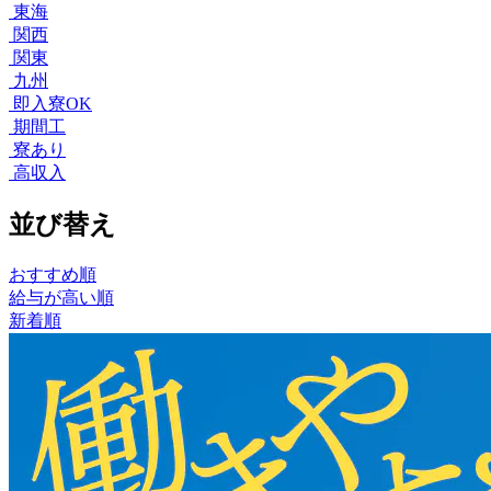
東海
関西
関東
九州
即入寮OK
期間工
寮あり
高収入
並び替え
おすすめ順
給与が高い順
新着順