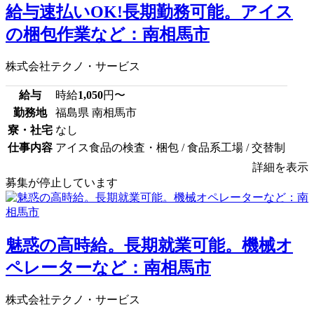
給与速払いOK!長期勤務可能。アイス
の梱包作業など：南相馬市
株式会社テクノ・サービス
給与
時給
1,050
円〜
勤務地
福島県 南相馬市
寮・社宅
なし
仕事内容
アイス食品の検査・梱包 / 食品系工場 / 交替制
詳細を表示
募集が停止しています
魅惑の高時給。長期就業可能。機械オ
ペレーターなど：南相馬市
株式会社テクノ・サービス