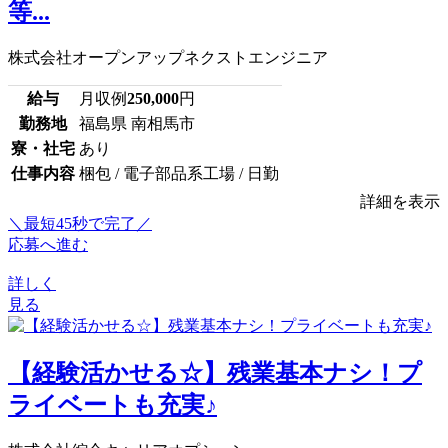
等...
株式会社オープンアップネクストエンジニア
給与
月収例
250,000
円
勤務地
福島県 南相馬市
寮・社宅
あり
仕事内容
梱包 / 電子部品系工場 / 日勤
詳細を表示
＼最短45秒で完了／
応募へ進む
詳しく
見る
【経験活かせる☆】残業基本ナシ！プ
ライベートも充実♪