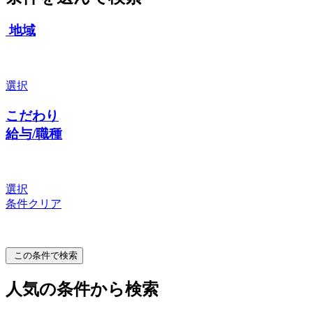
地域
選択
こだわり
給与/職種
選択
条件クリア
この条件で検索
人気の条件から検索