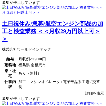
募集が停止しています
土日祝休み/急募/航空エンジン部品の加
工と検査業務 ＜＜月収29万円以上可＞
＞
株式会社ワールドインテック
給与
月収例
296,000
円
勤務地
福島県 南相馬市
寮・社
あり（無料）
宅
仕事内
加工・マシンオペレータ / 電子部品系工場 / 交替
容
制
詳細を表示
募集が停止しています