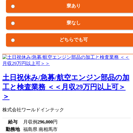
寮あり
寮なし
どちらでも可
土日祝休み/急募/航空エンジン部品の加
工と検査業務 ＜＜月収29万円以上可＞
＞
株式会社ワールドインテック
給与
月収例
296,000
円
勤務地
福島県 南相馬市