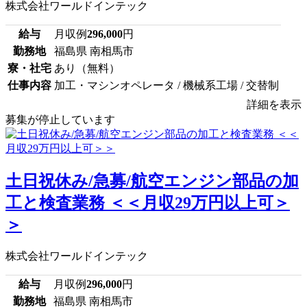
株式会社ワールドインテック
給与
月収例
296,000
円
勤務地
福島県 南相馬市
寮・社宅
あり（無料）
仕事内容
加工・マシンオペレータ / 機械系工場 / 交替制
詳細を表示
募集が停止しています
土日祝休み/急募/航空エンジン部品の加
工と検査業務 ＜＜月収29万円以上可＞
＞
株式会社ワールドインテック
給与
月収例
296,000
円
勤務地
福島県 南相馬市