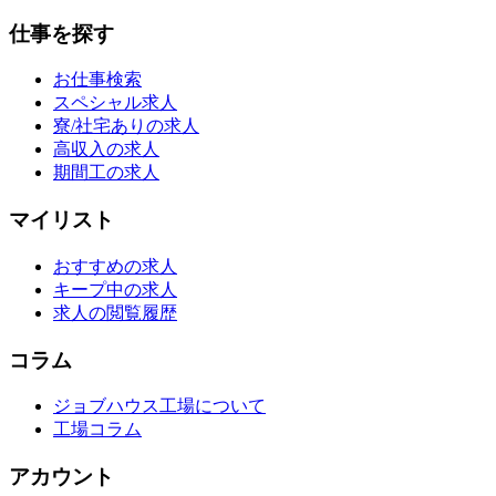
仕事を探す
お仕事検索
スペシャル求人
寮/社宅ありの求人
高収入の求人
期間工の求人
マイリスト
おすすめの求人
キープ中の求人
求人の閲覧履歴
コラム
ジョブハウス工場について
工場コラム
アカウント