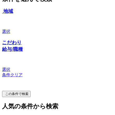
地域
選択
こだわり
給与/職種
選択
条件クリア
この条件で検索
人気の条件から検索