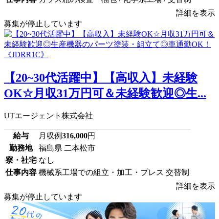
詳細を表示
募集が停止しています
【20~30代活躍中】【高収入】未経験
OK☆月収31万円可＆未経験歓迎◎生...
UTエージェント株式会社
給与
月収例
316,000
円
勤務地
福島県 二本松市
寮・社宅
なし
仕事内容
機械系工場での組立・加工・プレス 交替制
詳細を表示
募集が停止しています