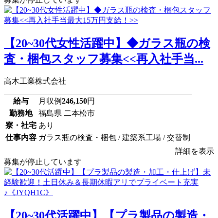
【20~30代女性活躍中】◆ガラス瓶の検
査・梱包スタッフ募集<<再入社手当...
高木工業株式会社
給与
月収例
246,150
円
勤務地
福島県 二本松市
寮・社宅
あり
仕事内容
ガラス瓶の検査・梱包 / 建築系工場 / 交替制
詳細を表示
募集が停止しています
【20~30代活躍中】【プラ製品の製造・