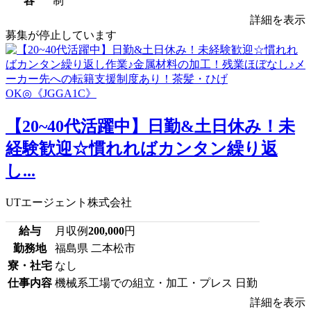
容
制
詳細を表示
募集が停止しています
【20~40代活躍中】日勤&土日休み！未
経験歓迎☆慣れればカンタン繰り返
し...
UTエージェント株式会社
給与
月収例
200,000
円
勤務地
福島県 二本松市
寮・社宅
なし
仕事内容
機械系工場での組立・加工・プレス 日勤
詳細を表示