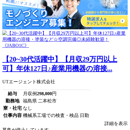
【20~30代活躍中】【月収29万円以上
可】年休127日♪産業用機器の溶接...
UTエージェント株式会社
給与
月収例
298,000
円
勤務地
福島県 二本松市
寮・社宅
なし
仕事内容
機械系工場での検査・検品 日勤
詳細を表示
募集が停止しています