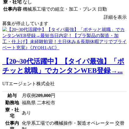
寮・社宅
なし
仕事内容
機械系工場での組立・加工・プレス 日勤
詳細を表示
募集が停止しています
【20~30代活躍中】【タイパ最強】「ポ
チッと就職」でカンタンWEB登録→...
UTエージェント株式会社
給与
月収例
209,000
円
勤務地
福島県 二本松市
寮・社
あり
宅
仕事内
化学系工場での機械操作・製造オペレーター 交替