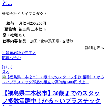
と...
株式会社イカイプロダクト
給与
月収例
255,250
円
勤務地
福島県 二本松市
寮・社宅
あり
仕事内容
検品・加工 / 化学系工場 / 交替制
詳細を表示
＼最短45秒で完了／
応募へ進む
詳しく
見る
【福島県二本松市】30歳までのスタッ
フ多数活躍中！かる～いプラスチック