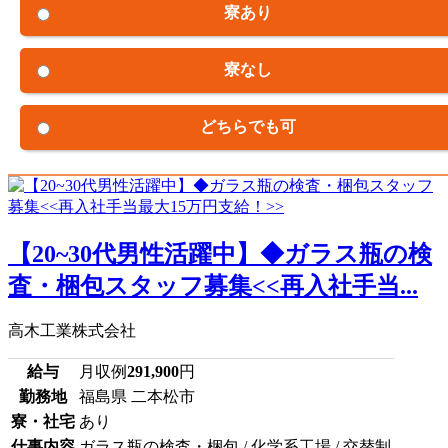
寮あり
寮なし
どちらでも可
【20~30代男性活躍中】◆ガラス瓶の検
査・梱包スタッフ募集<<再入社手当...
高木工業株式会社
給与
月収例
291,900
円
勤務地
福島県 二本松市
寮・社宅
あり
仕事内容
ガラス瓶の検査・梱包 / 化学系工場 / 交替制