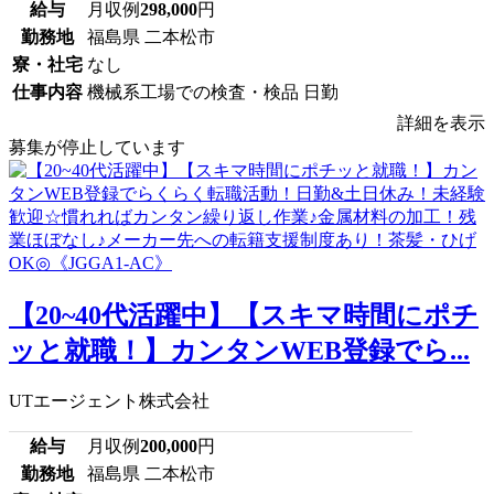
給与
月収例
298,000
円
勤務地
福島県 二本松市
寮・社宅
なし
仕事内容
機械系工場での検査・検品 日勤
詳細を表示
募集が停止しています
【20~40代活躍中】【スキマ時間にポチ
ッと就職！】カンタンWEB登録でら...
UTエージェント株式会社
給与
月収例
200,000
円
勤務地
福島県 二本松市