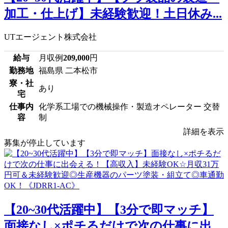
加工・仕上げ】未経験歓迎！土日休み...
UTエージェント株式会社
給与
月収例
209,000
円
勤務地
福島県 二本松市
寮・社
あり
宅
仕事内
化学系工場での機械操作・製造オペレーター 交替
容
制
詳細を表示
募集が停止しています
【20~30代活躍中】【3分で即マッチ】
面接なし×ポチるだけで次の仕事に出...