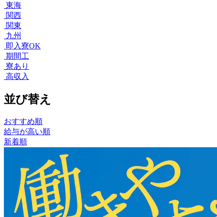
東海
関西
関東
九州
即入寮OK
期間工
寮あり
高収入
並び替え
おすすめ順
給与が高い順
新着順