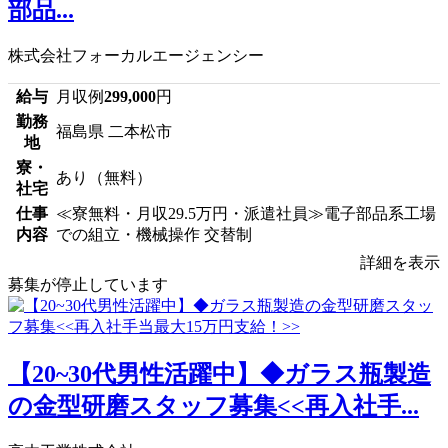
部品...
株式会社フォーカルエージェンシー
給与
月収例
299,000
円
勤務
福島県 二本松市
地
寮・
あり（無料）
社宅
仕事
≪寮無料・月収29.5万円・派遣社員≫電子部品系工場
内容
での組立・機械操作 交替制
詳細を表示
募集が停止しています
【20~30代男性活躍中】◆ガラス瓶製造
の金型研磨スタッフ募集<<再入社手...