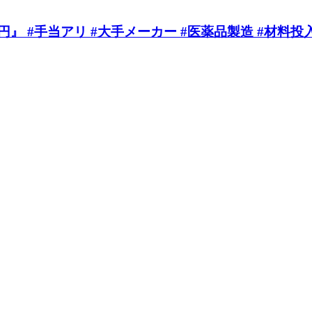
 #手当アリ #大手メーカー #医薬品製造 #材料投入 