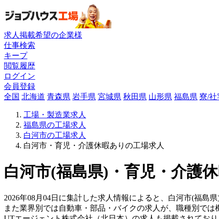
求人掲載希望の企業様
仕事検索
キープ
閲覧履歴
ログイン
会員登録
全国
北海道
青森県
岩手県
宮城県
秋田県
山形県
福島県
寮/
工場・製造業求人
福島県の工場求人
白河市の工場求人
白河市・育児・介護休暇ありの工場求人
白河市(福島県)・育児・介護休
2026年08月04日に集計した求人情報によると、白河市(福島
また業界別では自動車・部品・バイクの求人が、職種別では
UTエージェント株式会社（北日本）の求人も掲載されてお