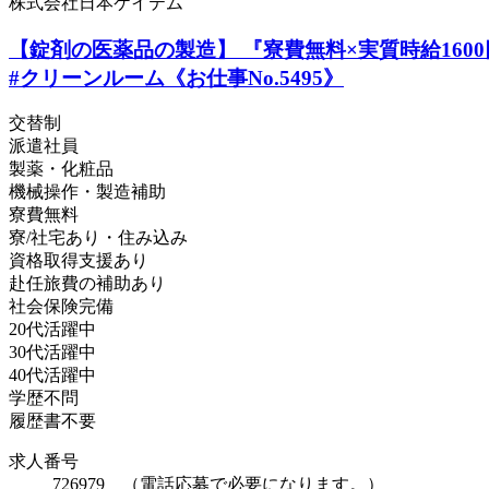
株式会社日本ケイテム
【錠剤の医薬品の製造】 『寮費無料×実質時給1600円』
#クリーンルーム《お仕事No.5495》
交替制
派遣社員
製薬・化粧品
機械操作・製造補助
寮費無料
寮/社宅あり・住み込み
資格取得支援あり
赴任旅費の補助あり
社会保険完備
20代活躍中
30代活躍中
40代活躍中
学歴不問
履歴書不要
求人番号
726979 （電話応募で必要になります。）