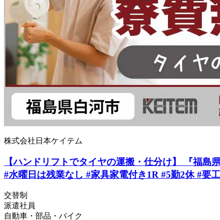
株式会社日本ケイテム
【ハンドリフトでタイヤの運搬・仕分け】 『福島県で寮
#水曜日は残業なし #家具家電付き1R #5勤2休 #要工
交替制
派遣社員
自動車・部品・バイク