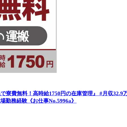
費無料！高時給1750円の在庫管理』 #月収32.9万
場勤務経験《お仕事No.5996a》