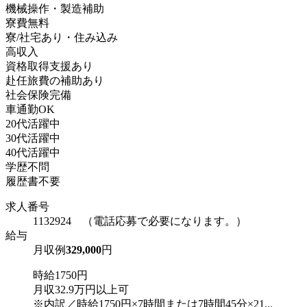
機械操作・製造補助
寮費無料
寮/社宅あり・住み込み
高収入
資格取得支援あり
赴任旅費の補助あり
社会保険完備
車通勤OK
20代活躍中
30代活躍中
40代活躍中
学歴不問
履歴書不要
求人番号
1132924 （電話応募で必要になります。）
給与
月収例
329,000
円
時給1750円
月収32.9万円以上可
※内訳／時給1750円×7時間または7時間45分×21...