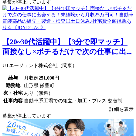
募集が停止しています
【20~30代活躍中】【3分で即マッチ】
面接なし×ポチるだけで次の仕事に出...
UTエージェント株式会社（関東）
給与
月収例
251,000
円
勤務地
山形県 飯豊町
寮・社宅
あり（無料）
仕事内容
自動車系工場での組立・加工・プレス 交替制
詳細を表示
募集が停止しています