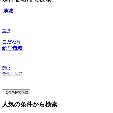
地域
選択
こだわり
給与/職種
選択
条件クリア
この条件で検索
人気の条件から検索