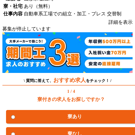
寮・社宅
あり（無料）
仕事内容
自動車系工場での組立・加工・プレス 交替制
詳細を表示
募集が停止しています
おすすめ求人
\ 質問に答えて、
をチェック！ /
1 / 4
寮付きの求人をお探しですか？
寮あり
寮なし