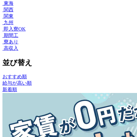
東海
関西
関東
九州
即入寮OK
期間工
寮あり
高収入
並び替え
おすすめ順
給与が高い順
新着順