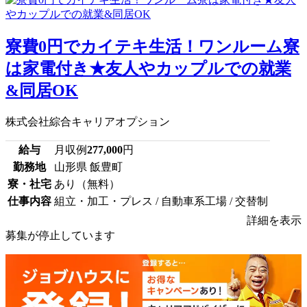
寮費0円でカイテキ生活！ワンルーム寮
は家電付き★友人やカップルでの就業
&同居OK
株式会社綜合キャリアオプション
給与
月収例
277,000
円
勤務地
山形県 飯豊町
寮・社宅
あり（無料）
仕事内容
組立・加工・プレス / 自動車系工場 / 交替制
詳細を表示
募集が停止しています