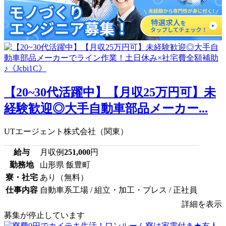
【20~30代活躍中】【月収25万円可】未
経験歓迎◎大手自動車部品メーカー...
UTエージェント株式会社（関東）
給与
月収例
251,000
円
勤務地
山形県 飯豊町
寮・社宅
あり（無料）
仕事内容
自動車系工場 / 組立・加工・プレス / 正社員
詳細を表示
募集が停止しています