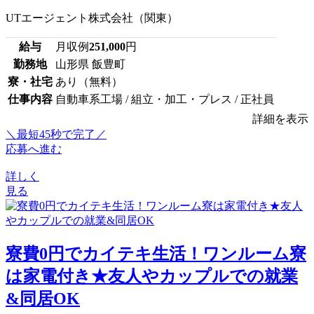
UTエージェント株式会社（関東）
給与
月収例
251,000
円
勤務地
山形県 飯豊町
寮・社宅
あり（無料）
仕事内容
自動車系工場 / 組立・加工・プレス / 正社員
詳細を表示
＼最短45秒で完了／
応募へ進む
詳しく
見る
寮費0円でカイテキ生活！ワンルーム寮
は家電付き★友人やカップルでの就業
&同居OK