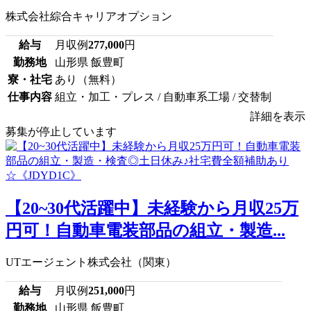
株式会社綜合キャリアオプション
給与
月収例
277,000
円
勤務地
山形県 飯豊町
寮・社宅
あり（無料）
仕事内容
組立・加工・プレス / 自動車系工場 / 交替制
詳細を表示
募集が停止しています
【20~30代活躍中】未経験から月収25万
円可！自動車電装部品の組立・製造...
UTエージェント株式会社（関東）
給与
月収例
251,000
円
勤務地
山形県 飯豊町