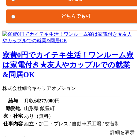
どちらでも可
寮費0円でカイテキ生活！ワンルーム寮
は家電付き★友人やカップルでの就業
&同居OK
株式会社綜合キャリアオプション
給与
月収例
277,000
円
勤務地
山形県 飯豊町
寮・社宅
あり（無料）
仕事内容
組立・加工・プレス / 自動車系工場 / 交替制
詳細を表示