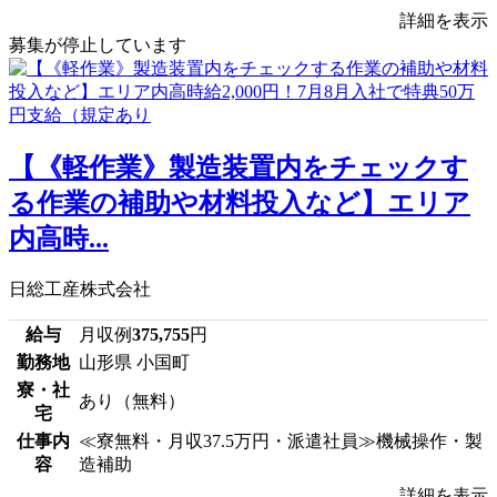
詳細を表示
募集が停止しています
【《軽作業》製造装置内をチェックす
る作業の補助や材料投入など】エリア
内高時...
日総工産株式会社
給与
月収例
375,755
円
勤務地
山形県 小国町
寮・社
あり（無料）
宅
仕事内
≪寮無料・月収37.5万円・派遣社員≫機械操作・製
容
造補助
詳細を表示