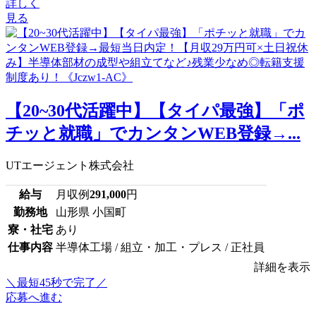
詳しく
見る
【20~30代活躍中】【タイパ最強】「ポ
チッと就職」でカンタンWEB登録→...
UTエージェント株式会社
給与
月収例
291,000
円
勤務地
山形県 小国町
寮・社宅
あり
仕事内容
半導体工場 / 組立・加工・プレス / 正社員
詳細を表示
＼最短45秒で完了／
応募へ進む