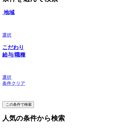
地域
選択
こだわり
給与/職種
選択
条件クリア
この条件で検索
人気の条件から検索