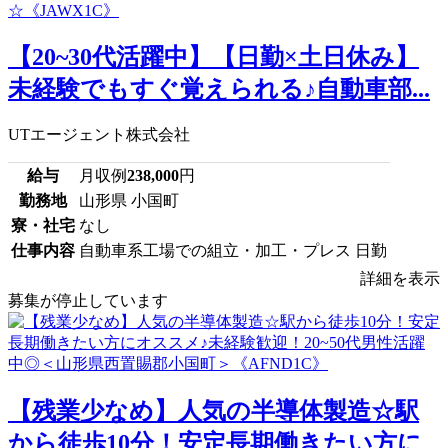
【20~30代活躍中】【日勤×土日休み】
未経験でもすぐ覚えられる♪自動車部...
UTエージェント株式会社
給与
月収例
238,000
円
勤務地
山形県 小国町
寮・社宅
なし
仕事内容
自動車系工場での組立・加工・プレス 日勤
詳細を表示
募集が停止しています
【残業少なめ】人気の半導体製造☆駅
から徒歩10分！安定長期働きたい方に