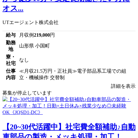
オス...
UTエージェント株式会社
給与
月収例
219,000
円
勤務
山形県 小国町
地
寮・
なし
社宅
仕事
≪月収21.5万円・正社員≫電子部品系工場での組
内容
立・機械操作 交替制
詳細を表示
募集が停止しています
【20~30代活躍中】社宅費全額補助♪自動
車部品の製造・メッキ処理・加工！...