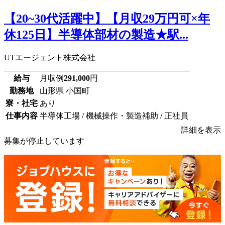
【20~30代活躍中】【月収29万円可×年
休125日】半導体部材の製造★駅...
UTエージェント株式会社
給与
月収例
291,000
円
勤務地
山形県 小国町
寮・社宅
あり
仕事内容
半導体工場 / 機械操作・製造補助 / 正社員
詳細を表示
募集が停止しています