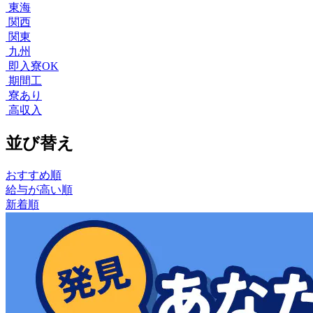
東海
関西
関東
九州
即入寮OK
期間工
寮あり
高収入
並び替え
おすすめ順
給与が高い順
新着順