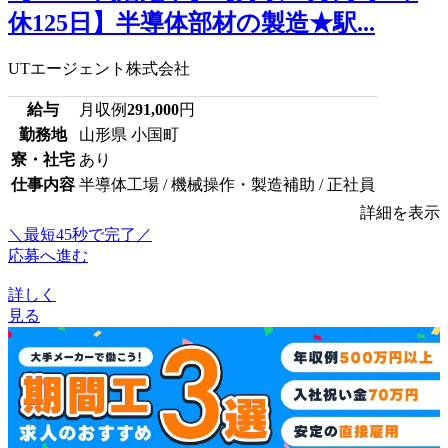
休125日】半導体部材の製造★駅...
UTエージェント株式会社
給与
月収例
291,000
円
勤務地
山形県 小国町
寮・社宅
あり
仕事内容
半導体工場 / 機械操作・製造補助 / 正社員
詳細を表示
＼最短45秒で完了／
応募へ進む
詳しく
見る