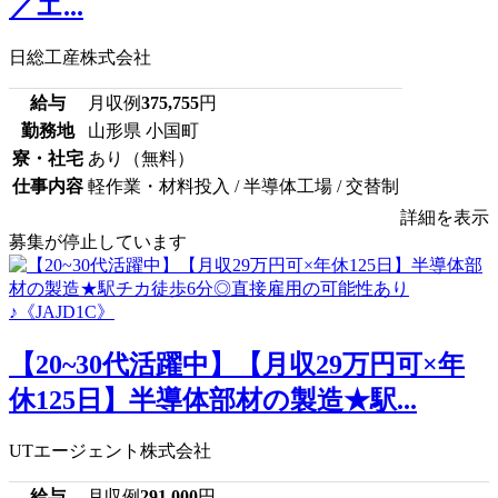
／エ...
日総工産株式会社
給与
月収例
375,755
円
勤務地
山形県 小国町
寮・社宅
あり（無料）
仕事内容
軽作業・材料投入 / 半導体工場 / 交替制
詳細を表示
募集が停止しています
【20~30代活躍中】【月収29万円可×年
休125日】半導体部材の製造★駅...
UTエージェント株式会社
給与
月収例
291,000
円