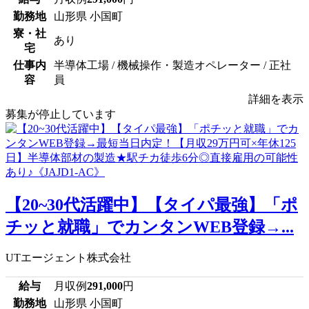
勤務地
山形県 小国町
寮・社
あり
宅
仕事内
半導体工場 / 機械操作・製造オペレーター / 正社
容
員
詳細を表示
募集が停止しています
【20~30代活躍中】【タイパ最強】「ポ
チッと就職」でカンタンWEB登録→...
UTエージェント株式会社
給与
月収例
291,000
円
勤務地
山形県 小国町