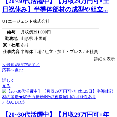
【20~30代活躍中】【月収29万円可×土
日祝休み】半導体部材の成型や組立...
UTエージェント株式会社
給与
月収例
291,000
円
勤務地
山形県 小国町
寮・社宅
あり
仕事内容
半導体工場 / 組立・加工・プレス / 正社員
詳細を表示
＼最短45秒で完了／
応募へ進む
詳しく
見る
【20~30代活躍中】【月収29万円可×年