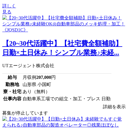
詳しく
見る
【20~30代活躍中】【社宅費全額補助】
日勤×土日休み！シンプル業務♪未経...
UTエージェント株式会社
給与
月収例
207,000
円
勤務地
山形県 小国町
寮・社宅
あり（無料）
仕事内容
自動車系工場での組立・加工・プレス 日勤
詳細を表示
募集が停止しています