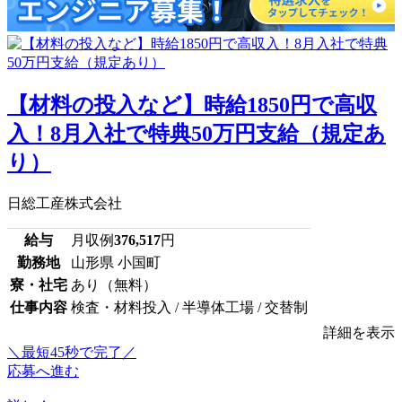
【材料の投入など】時給1850円で高収
入！8月入社で特典50万円支給（規定あ
り）
日総工産株式会社
給与
月収例
376,517
円
勤務地
山形県 小国町
寮・社宅
あり（無料）
仕事内容
検査・材料投入 / 半導体工場 / 交替制
詳細を表示
＼最短45秒で完了／
応募へ進む