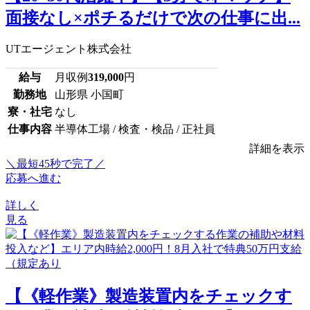
面接なし×ポチるだけで次の仕事に出...
UTエージェント株式会社
給与
月収例
319,000
円
勤務地
山形県 小国町
寮・社宅
なし
仕事内容
半導体工場 / 検査・検品 / 正社員
詳細を表示
＼最短45秒で完了／
応募へ進む
詳しく
見る
【《軽作業》製造装置内をチェックす