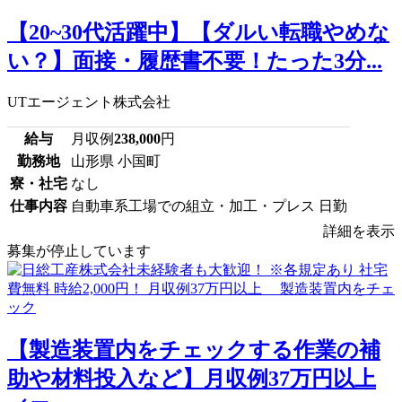
【20~30代活躍中】【ダルい転職やめな
い？】面接・履歴書不要！たった3分...
UTエージェント株式会社
給与
月収例
238,000
円
勤務地
山形県 小国町
寮・社宅
なし
仕事内容
自動車系工場での組立・加工・プレス 日勤
詳細を表示
募集が停止しています
【製造装置内をチェックする作業の補
助や材料投入など】月収例37万円以上