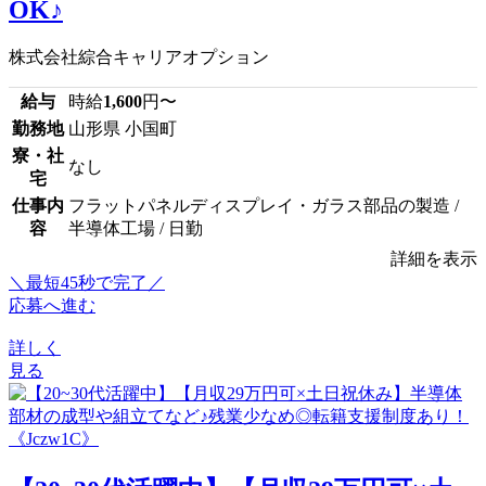
OK♪
株式会社綜合キャリアオプション
給与
時給
1,600
円〜
勤務地
山形県 小国町
寮・社
なし
宅
仕事内
フラットパネルディスプレイ・ガラス部品の製造 /
容
半導体工場 / 日勤
詳細を表示
＼最短45秒で完了／
応募へ進む
詳しく
見る