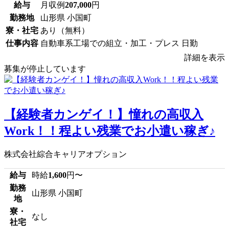
給与
月収例
207,000
円
勤務地
山形県 小国町
寮・社宅
あり（無料）
仕事内容
自動車系工場での組立・加工・プレス 日勤
詳細を表示
募集が停止しています
【経験者カンゲイ！】憧れの高収入
Work！！程よい残業でお小遣い稼ぎ♪
株式会社綜合キャリアオプション
給与
時給
1,600
円〜
勤務
山形県 小国町
地
寮・
なし
社宅