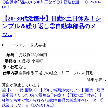
【20~30代活躍中】日勤×土日休み！シ
ンプル＆繰り返し◎自動車部品のメ
ッ...
UTエージェント株式会社
給与
月収例
238,000
円
勤務地
山形県 小国町
寮・社宅
なし
仕事内容
自動車系工場での組立・加工・プレス 日勤
詳細を表示
募集が停止しています