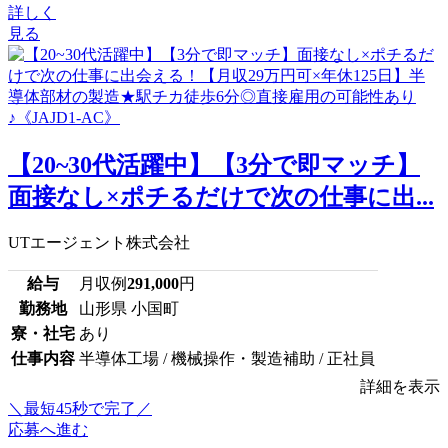
詳しく
見る
【20~30代活躍中】【3分で即マッチ】
面接なし×ポチるだけで次の仕事に出...
UTエージェント株式会社
給与
月収例
291,000
円
勤務地
山形県 小国町
寮・社宅
あり
仕事内容
半導体工場 / 機械操作・製造補助 / 正社員
詳細を表示
＼最短45秒で完了／
応募へ進む