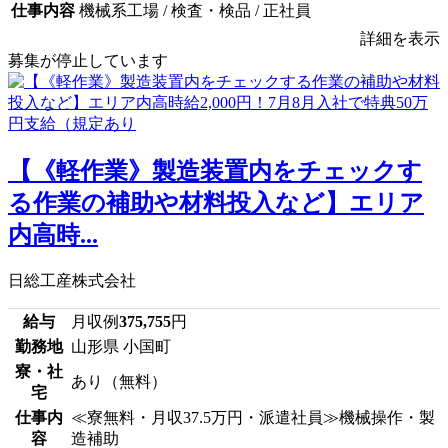
仕事内容
機械系工場 / 検査・検品 / 正社員
詳細を表示
募集が停止しています
【《軽作業》製造装置内をチェックす
る作業の補助や材料投入など】エリア
内高時...
日総工産株式会社
給与
月収例
375,755
円
勤務地
山形県 小国町
寮・社
あり（無料）
宅
仕事内
≪寮無料・月収37.5万円・派遣社員≫機械操作・製
容
造補助