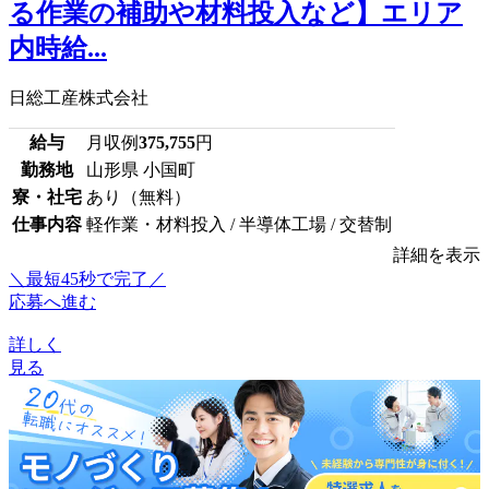
る作業の補助や材料投入など】エリア
内時給...
日総工産株式会社
給与
月収例
375,755
円
勤務地
山形県 小国町
寮・社宅
あり（無料）
仕事内容
軽作業・材料投入 / 半導体工場 / 交替制
詳細を表示
＼最短45秒で完了／
応募へ進む
詳しく
見る