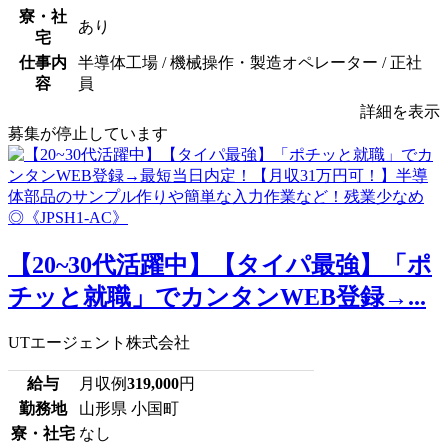
寮・社
あり
宅
仕事内
半導体工場 / 機械操作・製造オペレーター / 正社
容
員
詳細を表示
募集が停止しています
【20~30代活躍中】【タイパ最強】「ポ
チッと就職」でカンタンWEB登録→...
UTエージェント株式会社
給与
月収例
319,000
円
勤務地
山形県 小国町
寮・社宅
なし