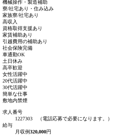
機械操作・製造補助
寮/社宅あり・住み込み
家族寮/社宅あり
高収入
資格取得支援あり
家賃補助あり
引越費用の補助あり
社会保険完備
車通勤OK
土日休み
高卒歓迎
女性活躍中
20代活躍中
30代活躍中
簡単な仕事
敷地内禁煙
求人番号
1227303 （電話応募で必要になります。）
給与
月収例
320,000
円