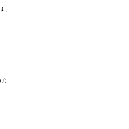
ます
げ）