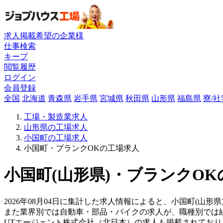
求人掲載希望の企業様
仕事検索
キープ
閲覧履歴
ログイン
会員登録
全国
北海道
青森県
岩手県
宮城県
秋田県
山形県
福島県
寮/
工場・製造業求人
山形県の工場求人
小国町の工場求人
小国町・ブランクOKの工場求人
小国町(山形県)・ブランクOK
2026年08月04日に集計した求人情報によると、小国町(山形
また業界別では自動車・部品・バイクの求人が、職種別では
UTエージェント株式会社（北日本）の求人も掲載されてお