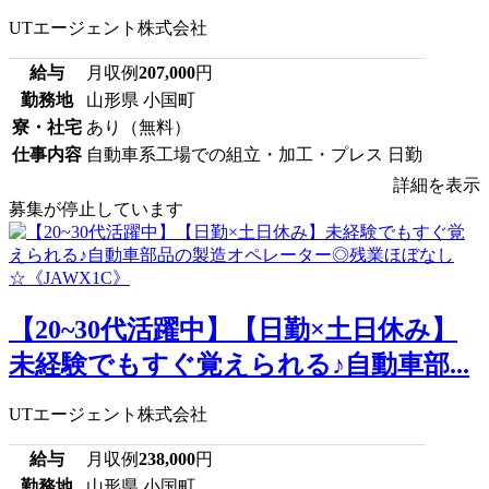
UTエージェント株式会社
給与
月収例
207,000
円
勤務地
山形県 小国町
寮・社宅
あり（無料）
仕事内容
自動車系工場での組立・加工・プレス 日勤
詳細を表示
募集が停止しています
【20~30代活躍中】【日勤×土日休み】
未経験でもすぐ覚えられる♪自動車部...
UTエージェント株式会社
給与
月収例
238,000
円
勤務地
山形県 小国町