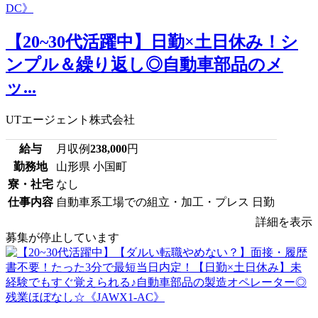
【20~30代活躍中】日勤×土日休み！シ
ンプル＆繰り返し◎自動車部品のメ
ッ...
UTエージェント株式会社
給与
月収例
238,000
円
勤務地
山形県 小国町
寮・社宅
なし
仕事内容
自動車系工場での組立・加工・プレス 日勤
詳細を表示
募集が停止しています