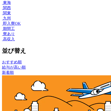
東海
関西
関東
九州
即入寮OK
期間工
寮あり
高収入
並び替え
おすすめ順
給与が高い順
新着順