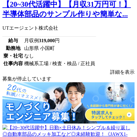
【20~30代活躍中】【月収31万円可！】
半導体部品のサンプル作りや簡単な...
UTエージェント株式会社
給与
月収例
319,000
円
勤務地
山形県 小国町
寮・社宅
なし
仕事内容
機械系工場 / 検査・検品 / 正社員
詳細を表示
募集が停止しています