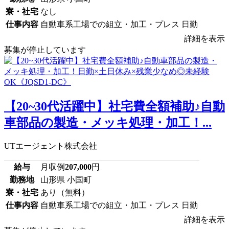
寮・社宅
なし
仕事内容
自動車系工場での組立・加工・プレス 日勤
詳細を表示
募集が停止しています
【20~30代活躍中】社宅費全額補助♪自動
車部品の製造・メッキ処理・加工！...
UTエージェント株式会社
給与
月収例
207,000
円
勤務地
山形県 小国町
寮・社宅
あり（無料）
仕事内容
自動車系工場での組立・加工・プレス 日勤
詳細を表示