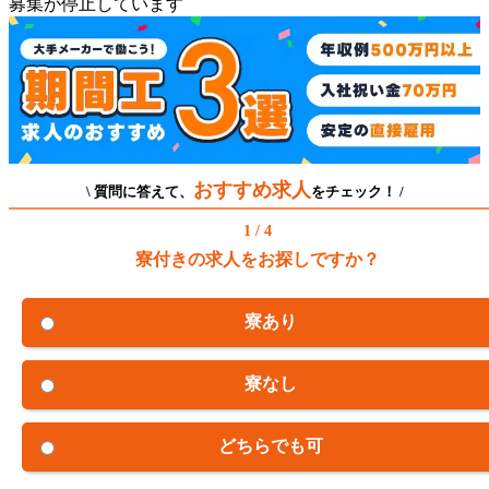
募集が停止しています
おすすめ求人
\ 質問に答えて、
をチェック！ /
1 / 4
寮付きの求人をお探しですか？
寮あり
寮なし
どちらでも可