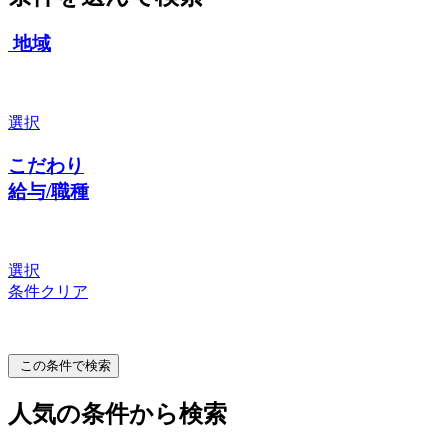
地域
選択
こだわり
給与/職種
選択
条件クリア
この条件で検索
人気の条件から検索