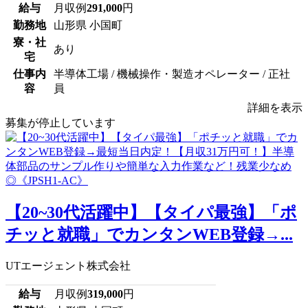
給与
月収例
291,000
円
勤務地
山形県 小国町
寮・社
あり
宅
仕事内
半導体工場 / 機械操作・製造オペレーター / 正社
容
員
詳細を表示
募集が停止しています
【20~30代活躍中】【タイパ最強】「ポ
チッと就職」でカンタンWEB登録→...
UTエージェント株式会社
給与
月収例
319,000
円