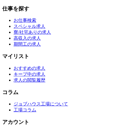
仕事を探す
お仕事検索
スペシャル求人
寮/社宅ありの求人
高収入の求人
期間工の求人
マイリスト
おすすめの求人
キープ中の求人
求人の閲覧履歴
コラム
ジョブハウス工場について
工場コラム
アカウント