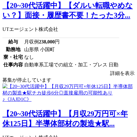
【20~30代活躍中】【ダルい転職やめな
い？】面接・履歴書不要！たった3分...
UTエージェント株式会社
給与
月収例
238,000
円
勤務地
山形県 小国町
寮・社宅
なし
仕事内容
自動車系工場での組立・加工・プレス 日勤
詳細を表示
募集が停止しています
【20~30代活躍中】【月収29万円可×年
休125日】半導体部材の製造★駅...