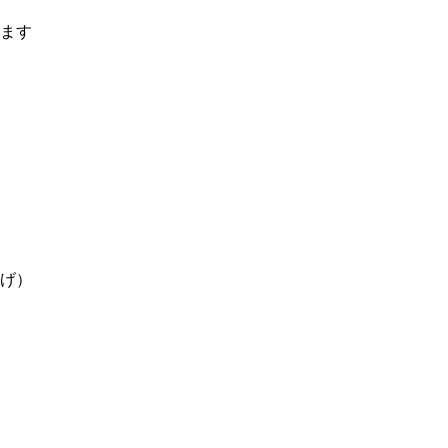
ます
げ）