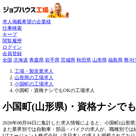
求人掲載希望の企業様
仕事検索
キープ
閲覧履歴
ログイン
会員登録
全国
北海道
青森県
岩手県
宮城県
秋田県
山形県
福島県
寮/
工場・製造業求人
山形県の工場求人
小国町の工場求人
小国町・資格ナシでもOKの工場求人
小国町(山形県)・資格ナシでも
2026年08月04日に集計した求人情報によると、小国町(山形
また業界別では自動車・部品・バイクの求人が、職種別では
UTエージェント株式会社（北日本）の求人も掲載されてお