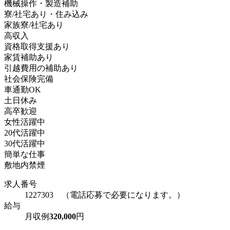
機械操作・製造補助
寮/社宅あり・住み込み
家族寮/社宅あり
高収入
資格取得支援あり
家賃補助あり
引越費用の補助あり
社会保険完備
車通勤OK
土日休み
高卒歓迎
女性活躍中
20代活躍中
30代活躍中
簡単な仕事
敷地内禁煙
求人番号
1227303 （電話応募で必要になります。）
給与
月収例
320,000
円