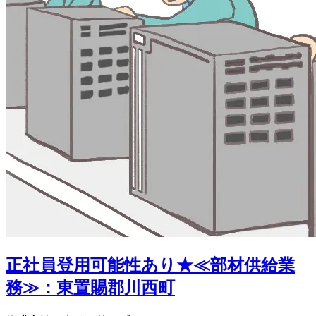
正社員登用可能性あり★≪部材供給業
務≫：東置賜郡川西町