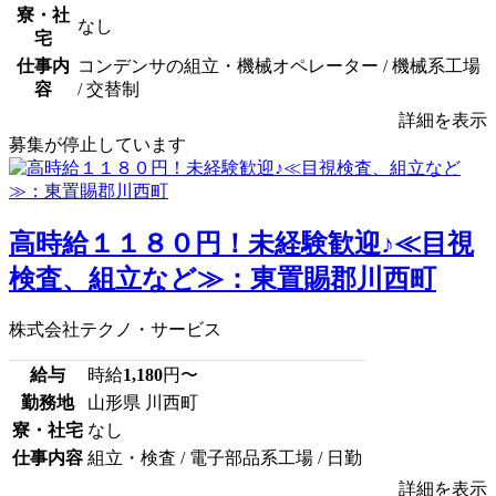
寮・社
なし
宅
仕事内
コンデンサの組立・機械オペレーター / 機械系工場
容
/ 交替制
詳細を表示
募集が停止しています
高時給１１８０円！未経験歓迎♪≪目視
検査、組立など≫：東置賜郡川西町
株式会社テクノ・サービス
給与
時給
1,180
円〜
勤務地
山形県 川西町
寮・社宅
なし
仕事内容
組立・検査 / 電子部品系工場 / 日勤
詳細を表示