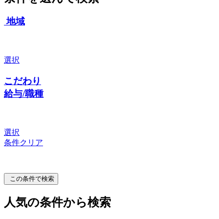
地域
選択
こだわり
給与/職種
選択
条件クリア
この条件で検索
人気の条件から検索