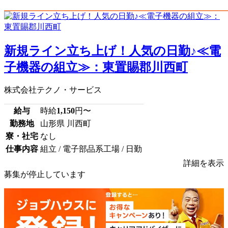
新規ライン立ち上げ！人気の日勤♪≪電
子機器の組立≫：東置賜郡川西町
株式会社テクノ・サービス
給与
時給
1,150
円〜
勤務地
山形県 川西町
寮・社宅
なし
仕事内容
組立 / 電子部品系工場 / 日勤
詳細を表示
募集が停止しています