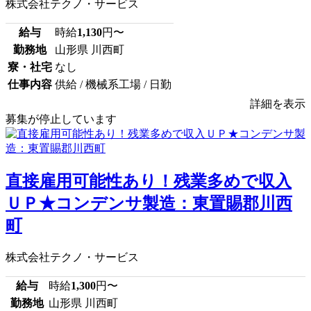
株式会社テクノ・サービス
給与
時給
1,130
円〜
勤務地
山形県 川西町
寮・社宅
なし
仕事内容
供給 / 機械系工場 / 日勤
詳細を表示
募集が停止しています
直接雇用可能性あり！残業多めで収入
ＵＰ★コンデンサ製造：東置賜郡川西
町
株式会社テクノ・サービス
給与
時給
1,300
円〜
勤務地
山形県 川西町