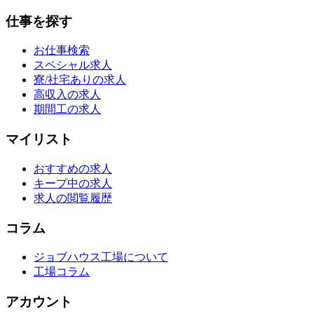
仕事を探す
お仕事検索
スペシャル求人
寮/社宅ありの求人
高収入の求人
期間工の求人
マイリスト
おすすめの求人
キープ中の求人
求人の閲覧履歴
コラム
ジョブハウス工場について
工場コラム
アカウント