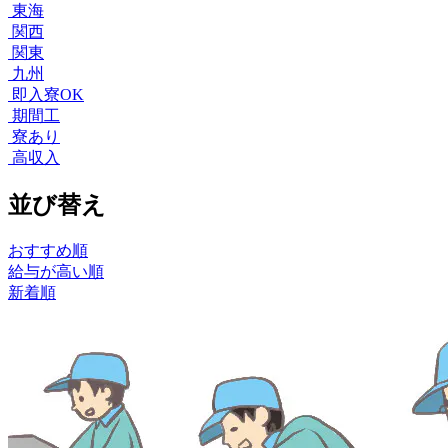
東海
関西
関東
九州
即入寮OK
期間工
寮あり
高収入
並び替え
おすすめ順
給与が高い順
新着順