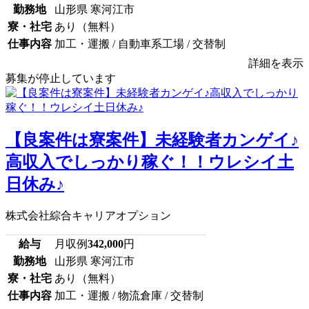
勤務地
山形県 寒河江市
寮・社宅
あり（無料）
仕事内容
加工・運搬 / 自動車系工場 / 交替制
詳細を表示
募集が停止しています
【良案件は寮案件】未経験者カンゲイ♪
高収入でしっかり稼ぐ！！ウレシイ土
日休み♪
株式会社綜合キャリアオプション
給与
月収例
342,000
円
勤務地
山形県 寒河江市
寮・社宅
あり（無料）
仕事内容
加工・運搬 / 物流倉庫 / 交替制