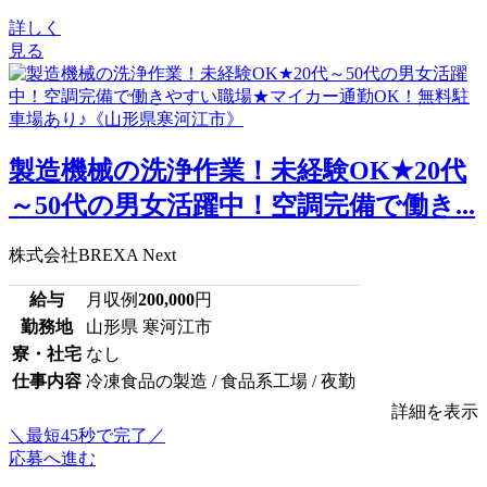
詳しく
見る
製造機械の洗浄作業！未経験OK★20代
～50代の男女活躍中！空調完備で働き...
株式会社BREXA Next
給与
月収例
200,000
円
勤務地
山形県 寒河江市
寮・社宅
なし
仕事内容
冷凍食品の製造 / 食品系工場 / 夜勤
詳細を表示
＼最短45秒で完了／
応募へ進む