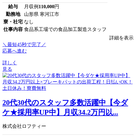
給与
月収例
110,000
円
勤務地
山形県 寒河江市
寮・社宅
なし
仕事内容
食品系工場での食品加工製造スタッフ
詳細を表示
＼最短45秒で完了／
応募へ進む
詳しく
見る
20代30代のスタッフ多数活躍中【今ダ
ケ★採用率UP中】月収34.2万円以...
株式会社ロフティー