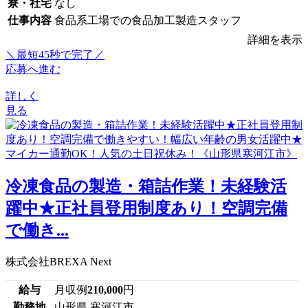
寮・社宅
なし
仕事内容
食品系工場での食品加工製造スタッフ
詳細を表示
＼最短45秒で完了／
応募へ進む
詳しく
見る
冷凍食品の製造・箱詰作業！未経験活
躍中★正社員登用制度あり！空調完備
で働き...
株式会社BREXA Next
給与
月収例
210,000
円
勤務地
山形県 寒河江市