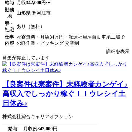
給与
月収
342,000
円〜
勤務
山形県 寒河江市
地
寮・
あり（無料）
社宅
仕事
≪寮無料・月給34万円・派遣社員≫自動車系工場で
内容
の軽作業・ピッキング 交替制
詳細を表示
募集が停止しています
【良案件は寮案件】未経験者カンゲイ♪
高収入でしっかり稼ぐ！！ウレシイ土
日休み♪
株式会社綜合キャリアオプション
給与
月収例
342,000
円