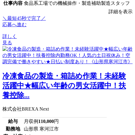
仕事内容
食品系工場での機械操作・製造補助製造スタッフ
詳細を表示
＼最短45秒で完了／
応募へ進む
詳しく
見る
冷凍食品の製造・箱詰め作業！未経験
活躍中★幅広い年齢の男女活躍中！扶
養控除...
株式会社BREXA Next
給与
月収例
110,000
円
勤務地
山形県 寒河江市