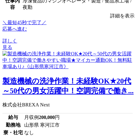
仕事内
冷凍食品のマシンオペレータ・製造 / 食品系工場 /
容
夜勤
詳細を表示
＼最短45秒で完了／
応募へ進む
詳しく
見る
製造機械の洗浄作業！未経験OK★20代
～50代の男女活躍中！空調完備で働き...
株式会社BREXA Next
給与
月収例
200,000
円
勤務地
山形県 寒河江市
寮・社宅
なし