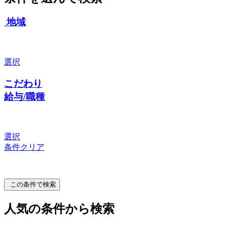
地域
選択
こだわり
給与/職種
選択
条件クリア
この条件で検索
人気の条件から検索