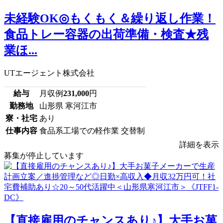
未経験OK◎もくもく＆繰り返し作業！
食品トレー容器の出荷準備・検査★残
業ほ...
UTエージェント株式会社
給与
月収例
231,000
円
勤務地
山形県 寒河江市
寮・社宅
あり
仕事内容
食品系工場での軽作業 交替制
詳細を表示
募集が停止しています
【直接雇用のチャンスあり♪】大手お菓