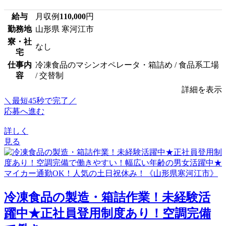
給与
月収例
110,000
円
勤務地
山形県 寒河江市
寮・社
なし
宅
仕事内
冷凍食品のマシンオペレータ・箱詰め / 食品系工場
容
/ 交替制
詳細を表示
＼最短45秒で完了／
応募へ進む
詳しく
見る
冷凍食品の製造・箱詰作業！未経験活
躍中★正社員登用制度あり！空調完備