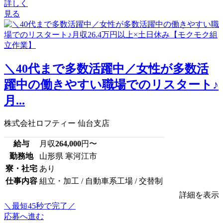
詳しく
見る
＼40代まで多数活躍中／女性が多数活
躍中の働きやすい職場でのリスタート♪
月...
株式会社ロフティー 仙台支店
給与
月収
264,000
円〜
勤務地
山形県 寒河江市
寮・社宅
あり
仕事内容
組立・加工 / 自動車系工場 / 交替制
詳細を表示
＼最短45秒で完了／
応募へ進む