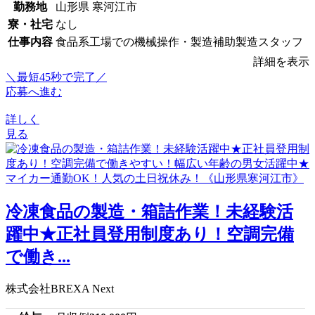
勤務地
山形県 寒河江市
寮・社宅
なし
仕事内容
食品系工場での機械操作・製造補助製造スタッフ
詳細を表示
＼最短45秒で完了／
応募へ進む
詳しく
見る
冷凍食品の製造・箱詰作業！未経験活
躍中★正社員登用制度あり！空調完備
で働き...
株式会社BREXA Next