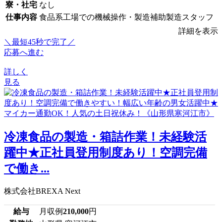
寮・社宅
なし
仕事内容
食品系工場での機械操作・製造補助製造スタッフ
詳細を表示
＼最短45秒で完了／
応募へ進む
詳しく
見る
冷凍食品の製造・箱詰作業！未経験活
躍中★正社員登用制度あり！空調完備
で働き...
株式会社BREXA Next
給与
月収例
210,000
円