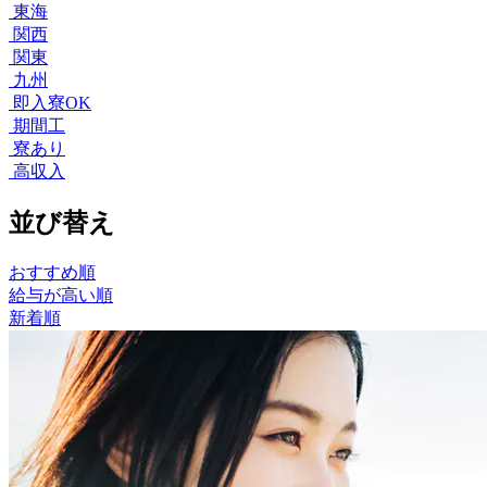
東海
関西
関東
九州
即入寮OK
期間工
寮あり
高収入
並び替え
おすすめ順
給与が高い順
新着順