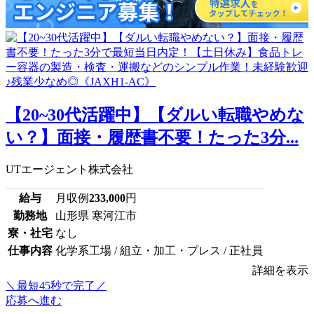
【20~30代活躍中】【ダルい転職やめな
い？】面接・履歴書不要！たった3分...
UTエージェント株式会社
給与
月収例
233,000
円
勤務地
山形県 寒河江市
寮・社宅
なし
仕事内容
化学系工場 / 組立・加工・プレス / 正社員
詳細を表示
＼最短45秒で完了／
応募へ進む