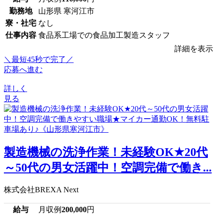
勤務地
山形県 寒河江市
寮・社宅
なし
仕事内容
食品系工場での食品加工製造スタッフ
詳細を表示
＼最短45秒で完了／
応募へ進む
詳しく
見る
製造機械の洗浄作業！未経験OK★20代
～50代の男女活躍中！空調完備で働き...
株式会社BREXA Next
給与
月収例
200,000
円