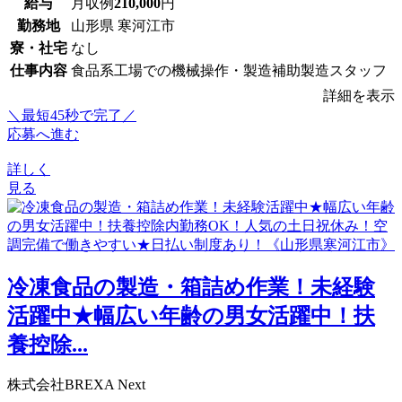
給与
月収例
210,000
円
勤務地
山形県 寒河江市
寮・社宅
なし
仕事内容
食品系工場での機械操作・製造補助製造スタッフ
詳細を表示
＼最短45秒で完了／
応募へ進む
詳しく
見る
冷凍食品の製造・箱詰め作業！未経験
活躍中★幅広い年齢の男女活躍中！扶
養控除...
株式会社BREXA Next