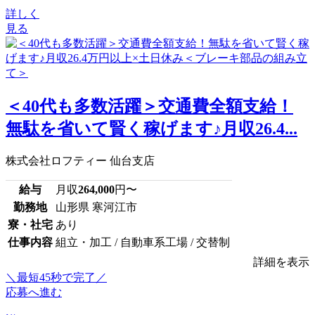
詳しく
見る
＜40代も多数活躍＞交通費全額支給！
無駄を省いて賢く稼げます♪月収26.4...
株式会社ロフティー 仙台支店
給与
月収
264,000
円〜
勤務地
山形県 寒河江市
寮・社宅
あり
仕事内容
組立・加工 / 自動車系工場 / 交替制
詳細を表示
＼最短45秒で完了／
応募へ進む