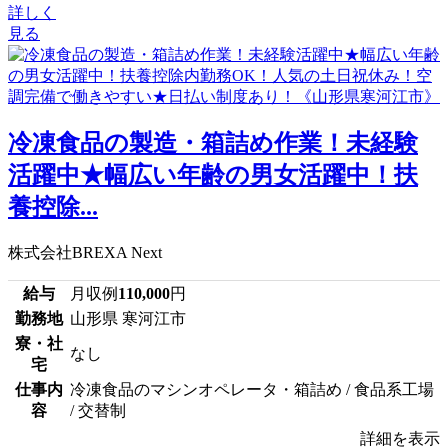
詳しく
見る
冷凍食品の製造・箱詰め作業！未経験
活躍中★幅広い年齢の男女活躍中！扶
養控除...
株式会社BREXA Next
給与
月収例
110,000
円
勤務地
山形県 寒河江市
寮・社
なし
宅
仕事内
冷凍食品のマシンオペレータ・箱詰め / 食品系工場
容
/ 交替制
詳細を表示