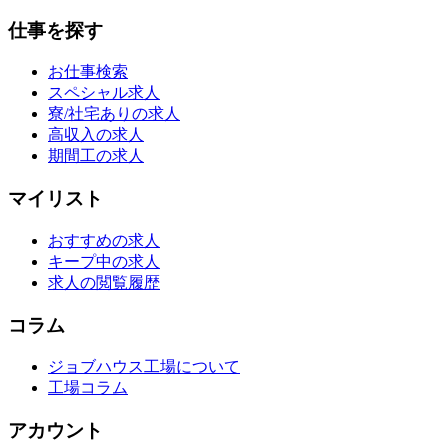
仕事を探す
お仕事検索
スペシャル求人
寮/社宅ありの求人
高収入の求人
期間工の求人
マイリスト
おすすめの求人
キープ中の求人
求人の閲覧履歴
コラム
ジョブハウス工場について
工場コラム
アカウント