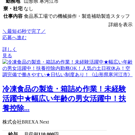
勤務地
山形県 寒河江市
寮・社宅
なし
仕事内容
食品系工場での機械操作・製造補助製造スタッフ
詳細を表示
＼最短45秒で完了／
応募へ進む
詳しく
見る
冷凍食品の製造・箱詰め作業！未経験
活躍中★幅広い年齢の男女活躍中！扶
養控除...
株式会社BREXA Next
給与
月収例
110,000
円