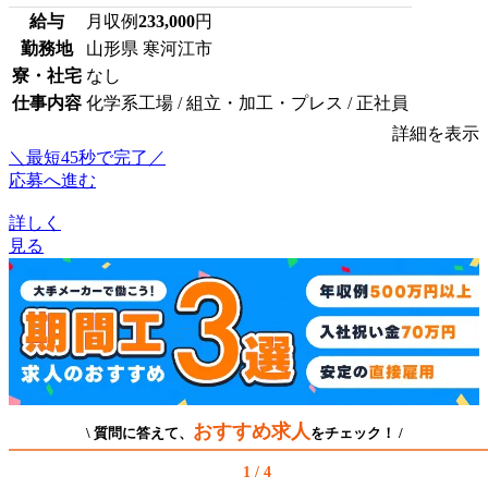
給与
月収例
233,000
円
勤務地
山形県 寒河江市
寮・社宅
なし
仕事内容
化学系工場 / 組立・加工・プレス / 正社員
詳細を表示
＼最短45秒で完了／
応募へ進む
詳しく
見る
おすすめ求人
\ 質問に答えて、
をチェック！ /
1 / 4