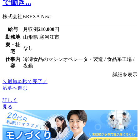
で働き...
株式会社BREXA Next
給与
月収例
210,000
円
勤務地
山形県 寒河江市
寮・社
なし
宅
仕事内
冷凍食品のマシンオペレータ・製造 / 食品系工場 /
容
夜勤
詳細を表示
＼最短45秒で完了／
応募へ進む
詳しく
見る