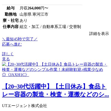
給与
月収
264,000
円〜
勤務地
山形県 寒河江市
寮・社宅
あり
仕事内容
組立・加工 / 自動車系工場 / 交替制
詳細を表示
＼最短45秒で完了／
応募へ進む
詳しく
見る
【20~30代活躍中】【土日休み】食品ト
レー容器の製造・検査・運搬などのシ...
UTエージェント株式会社