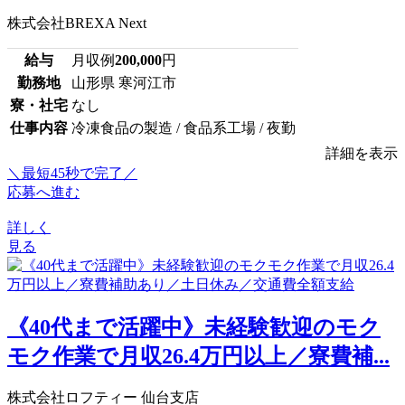
株式会社BREXA Next
給与
月収例
200,000
円
勤務地
山形県 寒河江市
寮・社宅
なし
仕事内容
冷凍食品の製造 / 食品系工場 / 夜勤
詳細を表示
＼最短45秒で完了／
応募へ進む
詳しく
見る
《40代まで活躍中》未経験歓迎のモク
モク作業で月収26.4万円以上／寮費補...
株式会社ロフティー 仙台支店