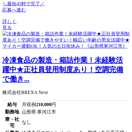
＼最短45秒で完了／
応募へ進む
詳しく
見る
冷凍食品の製造・箱詰作業！未経験活
躍中★正社員登用制度あり！空調完備
で働き...
株式会社BREXA Next
給与
月収例
210,000
円
勤務地
山形県 寒河江市
寮・社
なし
宅