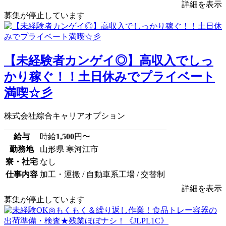
詳細を表示
募集が停止しています
【未経験者カンゲイ◎】高収入でしっ
かり稼ぐ！！土日休みでプライベート
満喫☆彡
株式会社綜合キャリアオプション
給与
時給
1,500
円〜
勤務地
山形県 寒河江市
寮・社宅
なし
仕事内容
加工・運搬 / 自動車系工場 / 交替制
詳細を表示
募集が停止しています