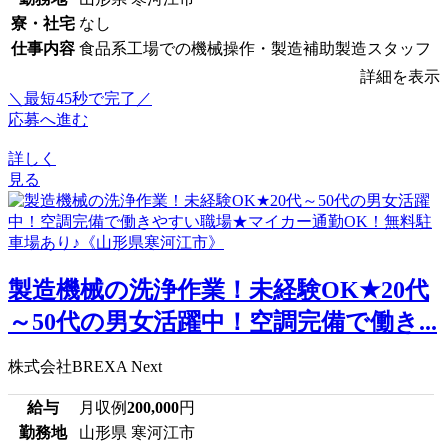
寮・社宅
なし
仕事内容
食品系工場での機械操作・製造補助製造スタッフ
詳細を表示
＼最短45秒で完了／
応募へ進む
詳しく
見る
製造機械の洗浄作業！未経験OK★20代
～50代の男女活躍中！空調完備で働き...
株式会社BREXA Next
給与
月収例
200,000
円
勤務地
山形県 寒河江市