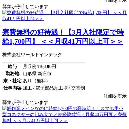
詳細を表示
募集が停止しています
寮費無料の好待遇！【3月入社限定で時
給1,700円】 ＜＜月収41万円以上可＞＞
株式会社ワールドインテック
給与
月収例
416,100
円
勤務地
山形県 新庄市
寮・社宅
あり（無料）
仕事内容
加工 / 電子部品系工場 / 交替制
詳細を表示
募集が停止しています