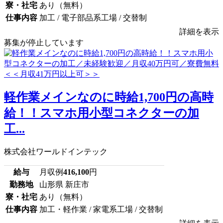
寮・社宅
あり（無料）
仕事内容
加工 / 電子部品系工場 / 交替制
詳細を表示
募集が停止しています
軽作業メインなのに時給1,700円の高時
給！！スマホ用小型コネクターの加
工...
株式会社ワールドインテック
給与
月収例
416,100
円
勤務地
山形県 新庄市
寮・社宅
あり（無料）
仕事内容
加工・軽作業 / 家電系工場 / 交替制