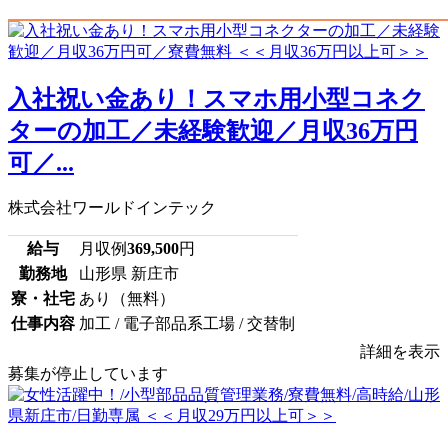
入社祝い金あり！スマホ用小型コネク
ターの加工／未経験歓迎／月収36万円
可／...
株式会社ワールドインテック
給与
月収例
369,500
円
勤務地
山形県 新庄市
寮・社宅
あり（無料）
仕事内容
加工 / 電子部品系工場 / 交替制
詳細を表示
募集が停止しています