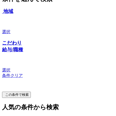
地域
選択
こだわり
給与/職種
選択
条件クリア
この条件で検索
人気の条件から検索