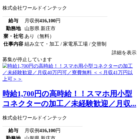
株式会社ワールドインテック
給与
月収例
416,100
円
勤務地
山形県 新庄市
寮・社宅
あり（無料）
仕事内容
組み立て・加工 / 家電系工場 / 交替制
詳細を表示
募集が停止しています
時給1,700円の高時給！！スマホ用小型
コネクターの加工／未経験歓迎／月収...
株式会社ワールドインテック
給与
月収例
416,100
円
勤務地
山形県 新庄市