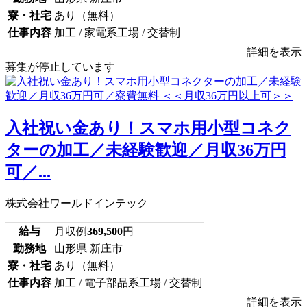
寮・社宅
あり（無料）
仕事内容
加工 / 家電系工場 / 交替制
詳細を表示
募集が停止しています
入社祝い金あり！スマホ用小型コネク
ターの加工／未経験歓迎／月収36万円
可／...
株式会社ワールドインテック
給与
月収例
369,500
円
勤務地
山形県 新庄市
寮・社宅
あり（無料）
仕事内容
加工 / 電子部品系工場 / 交替制
詳細を表示