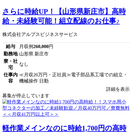
さらに時給UP！【山形県新庄市】高時
給・未経験可能！組立配線のお仕事♪
株式会社アルプスビジネスサービス
給与
月収例
260,000
円
勤務地
山形県 新庄市
寮・社
なし
宅
仕事内
≪月収26万円・正社員≫電子部品系工場での組立・
容
機械操作 日勤
詳細を表示
募集が停止しています
軽作業メインなのに時給1,700円の高時