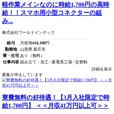
軽作業メインなのに時給1,700円の高時
給！！スマホ用小型コネクターの組
み...
株式会社ワールドインテック
給与
月収例
416,100
円
勤務地
山形県 新庄市
寮・社宅
あり（無料）
仕事内容
組み立て・加工 / 家電系工場 / 交替制
詳細を表示
募集が停止しています
寮費無料の好待遇！【3月入社限定で時
給1,700円】 ＜＜月収41万円以上可＞＞