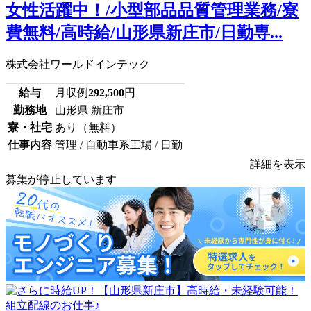
女性活躍中！/小型部品品質管理業務/寮
費無料/高時給/山形県新庄市/日勤専...
株式会社ワールドインテック
給与
月収例
292,500
円
勤務地
山形県 新庄市
寮・社宅
あり（無料）
仕事内容
管理 / 自動車系工場 / 日勤
詳細を表示
募集が停止しています