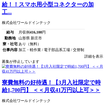
給！！スマホ用小型コネクターの加
工...
株式会社ワールドインテック
給与
月収例
416,100
円
勤務地
山形県 新庄市
寮・社宅
あり（無料）
仕事内容
加工・軽作業 / 電子部品系工場 / 交替制
詳細を表示
募集が停止しています
寮費無料の好待遇！【3月入社限定で時
給1,700円】 ＜＜月収41万円以上可＞＞
株式会社ワールドインテック