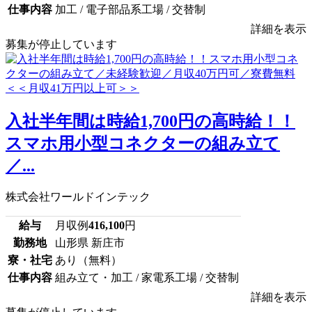
仕事内容
加工 / 電子部品系工場 / 交替制
詳細を表示
募集が停止しています
入社半年間は時給1,700円の高時給！！
スマホ用小型コネクターの組み立て
／...
株式会社ワールドインテック
給与
月収例
416,100
円
勤務地
山形県 新庄市
寮・社宅
あり（無料）
仕事内容
組み立て・加工 / 家電系工場 / 交替制
詳細を表示