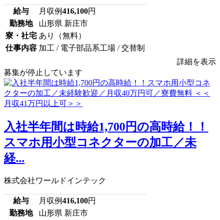
給与
月収例
416,100
円
勤務地
山形県 新庄市
寮・社宅
あり（無料）
仕事内容
加工 / 電子部品系工場 / 交替制
詳細を表示
募集が停止しています
入社半年間は時給1,700円の高時給！！
スマホ用小型コネクターの加工／未
経...
株式会社ワールドインテック
給与
月収例
416,100
円
勤務地
山形県 新庄市