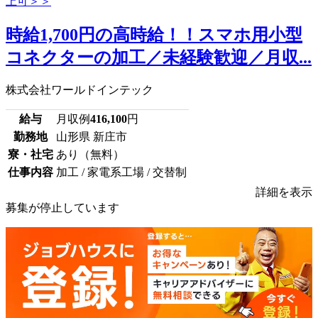
時給1,700円の高時給！！スマホ用小型
コネクターの加工／未経験歓迎／月収...
株式会社ワールドインテック
給与
月収例
416,100
円
勤務地
山形県 新庄市
寮・社宅
あり（無料）
仕事内容
加工 / 家電系工場 / 交替制
詳細を表示
募集が停止しています