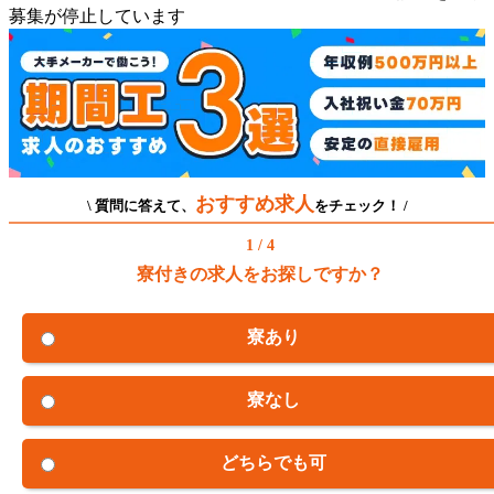
募集が停止しています
おすすめ求人
\ 質問に答えて、
をチェック！ /
1 / 4
寮付きの求人をお探しですか？
寮あり
寮なし
どちらでも可