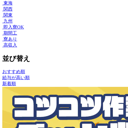
東海
関西
関東
九州
即入寮OK
期間工
寮あり
高収入
並び替え
おすすめ順
給与が高い順
新着順