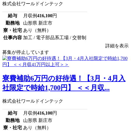
株式会社ワールドインテック
給与
月収例
416,100
円
勤務地
山形県 新庄市
寮・社宅
あり（無料）
仕事内容
加工 / 電子部品系工場 / 交替制
詳細を表示
募集が停止しています
寮費補助6万円の好待遇！【3月・4月入
社限定で時給1,700円】 ＜＜月収...
株式会社ワールドインテック
給与
月収例
416,100
円
勤務地
山形県 新庄市
寮・社宅
あり（無料）