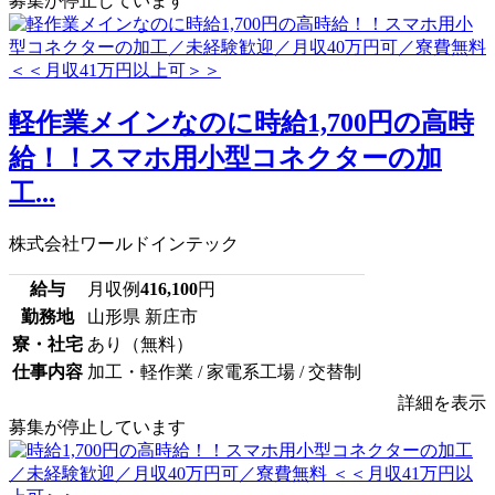
募集が停止しています
軽作業メインなのに時給1,700円の高時
給！！スマホ用小型コネクターの加
工...
株式会社ワールドインテック
給与
月収例
416,100
円
勤務地
山形県 新庄市
寮・社宅
あり（無料）
仕事内容
加工・軽作業 / 家電系工場 / 交替制
詳細を表示
募集が停止しています