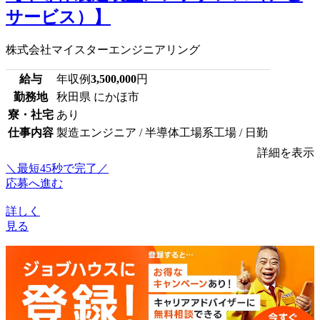
サービス）】
株式会社マイスターエンジニアリング
給与
年収例
3,500,000
円
勤務地
秋田県 にかほ市
寮・社宅
あり
仕事内容
製造エンジニア / 半導体工場系工場 / 日勤
詳細を表示
＼最短45秒で完了／
応募へ進む
詳しく
見る