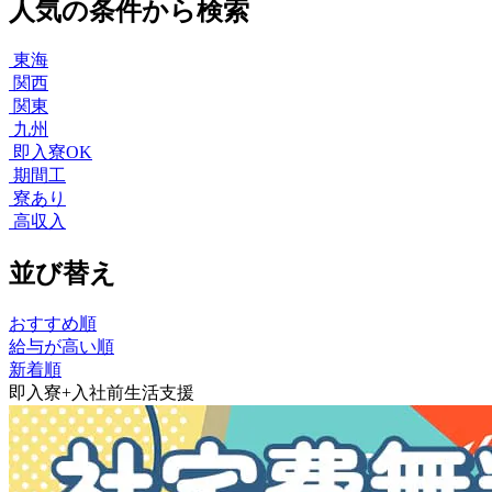
人気の条件から検索
東海
関西
関東
九州
即入寮OK
期間工
寮あり
高収入
並び替え
おすすめ順
給与が高い順
新着順
即入寮+入社前生活支援