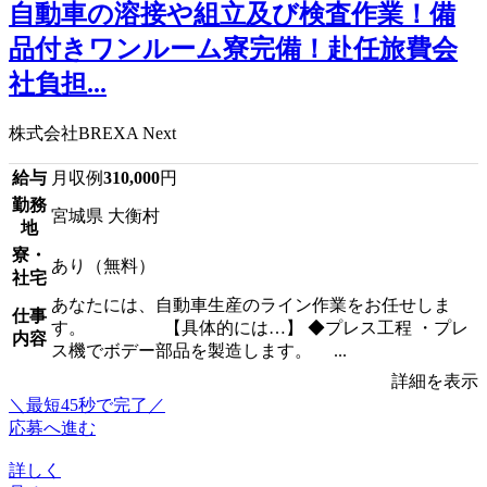
自動車の溶接や組立及び検査作業！備
品付きワンルーム寮完備！赴任旅費会
社負担...
株式会社BREXA Next
給与
月収例
310,000
円
勤務
宮城県 大衡村
地
寮・
あり（無料）
社宅
あなたには、自動車生産のライン作業をお任せしま
仕事
す。 【具体的には…】 ◆プレス工程 ・プレ
内容
ス機でボデー部品を製造します。 ...
詳細を表示
＼最短45秒で完了／
応募へ進む
詳しく