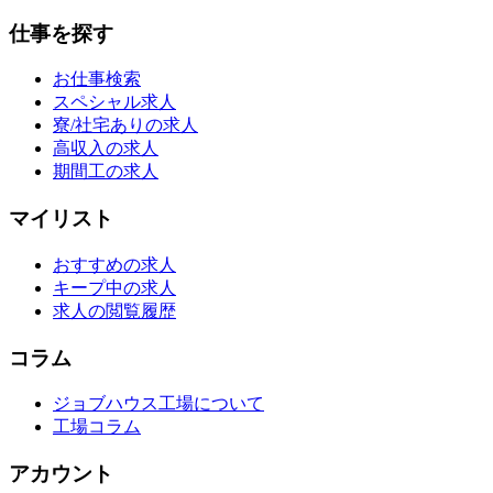
仕事を探す
お仕事検索
スペシャル求人
寮/社宅ありの求人
高収入の求人
期間工の求人
マイリスト
おすすめの求人
キープ中の求人
求人の閲覧履歴
コラム
ジョブハウス工場について
工場コラム
アカウント