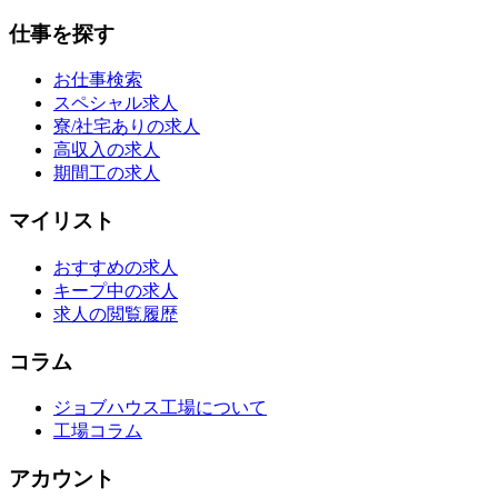
仕事を探す
お仕事検索
スペシャル求人
寮/社宅ありの求人
高収入の求人
期間工の求人
マイリスト
おすすめの求人
キープ中の求人
求人の閲覧履歴
コラム
ジョブハウス工場について
工場コラム
アカウント