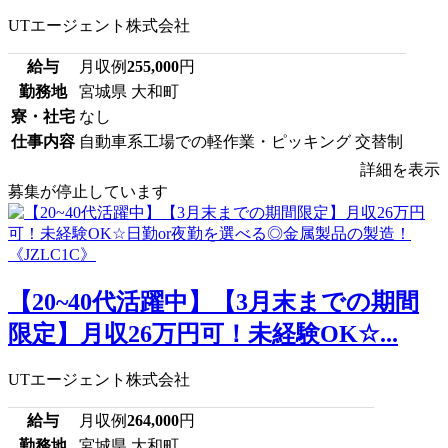
UTエージェント株式会社
給与
月収例
255,000
円
勤務地
宮城県 大和町
寮・社宅
なし
仕事内容
自動車系工場での軽作業・ピッキング 交替制
詳細を表示
募集が停止しています
【20~40代活躍中】【3月末までの期間
限定】月収26万円可！未経験OK☆...
UTエージェント株式会社
給与
月収例
264,000
円
勤務地
宮城県 大和町