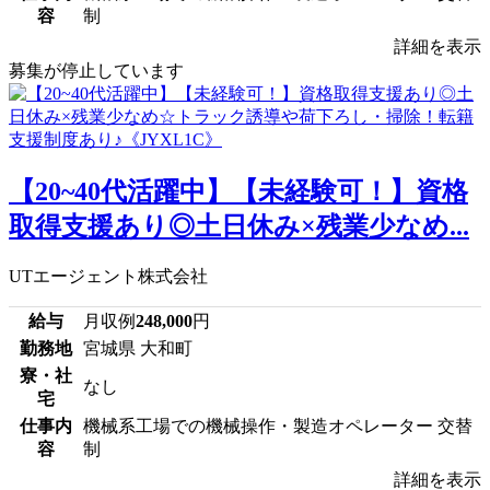
容
制
詳細を表示
募集が停止しています
【20~40代活躍中】【未経験可！】資格
取得支援あり◎土日休み×残業少なめ...
UTエージェント株式会社
給与
月収例
248,000
円
勤務地
宮城県 大和町
寮・社
なし
宅
仕事内
機械系工場での機械操作・製造オペレーター 交替
容
制
詳細を表示