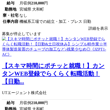
給与
月収例
210,000
円
勤務地
宮城県 大和町
寮・社宅
なし
仕事内容
機械系工場での組立・加工・プレス 日勤
詳細を表示
募集が停止しています
【スキマ時間にポチッと就職！】カン
タンWEB登録でらくらく転職活動！
【日勤...
UTエージェント株式会社
給与
月収例
210,000
円
勤務地
宮城県 大和町