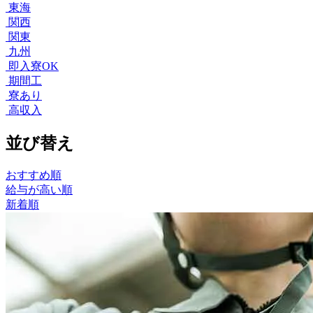
東海
関西
関東
九州
即入寮OK
期間工
寮あり
高収入
並び替え
おすすめ順
給与が高い順
新着順