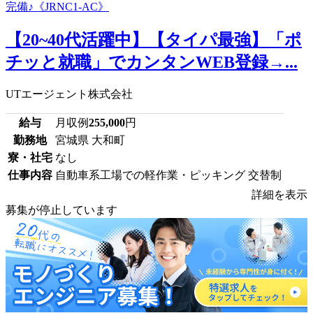
【20~40代活躍中】【タイパ最強】「ポ
チッと就職」でカンタンWEB登録→...
UTエージェント株式会社
給与
月収例
255,000
円
勤務地
宮城県 大和町
寮・社宅
なし
仕事内容
自動車系工場での軽作業・ピッキング 交替制
詳細を表示
募集が停止しています