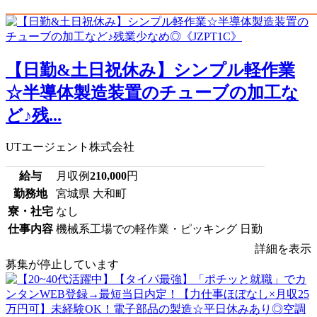
【日勤&土日祝休み】シンプル軽作業
☆半導体製造装置のチューブの加工な
ど♪残...
UTエージェント株式会社
給与
月収例
210,000
円
勤務地
宮城県 大和町
寮・社宅
なし
仕事内容
機械系工場での軽作業・ピッキング 日勤
詳細を表示
募集が停止しています