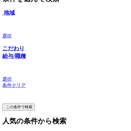
地域
選択
こだわり
給与/職種
選択
条件クリア
この条件で検索
人気の条件から検索