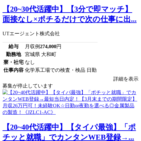
【20~30代活躍中】【3分で即マッチ】
面接なし×ポチるだけで次の仕事に出...
UTエージェント株式会社
給与
月収例
274,000
円
勤務地
宮城県 大和町
寮・社宅
なし
仕事内容
化学系工場での検査・検品 日勤
詳細を表示
募集が停止しています
【20~40代活躍中】【タイパ最強】「ポ
チッと就職」でカンタンWEB登録→...