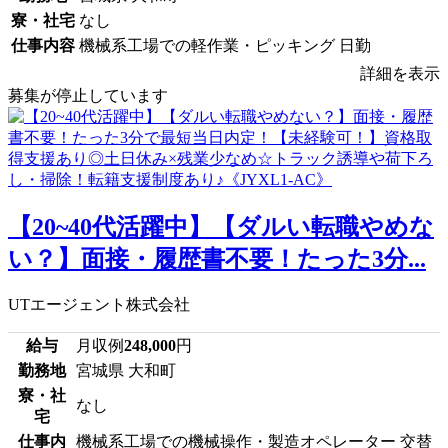
寮・社宅
なし
仕事内容
機械系工場での軽作業・ピッキング 日勤
詳細を表示
募集が停止しています
【20~40代活躍中】【ダルい転職やめな
い？】面接・履歴書不要！たった3分...
UTエージェント株式会社
給与
月収例
248,000
円
勤務地
宮城県 大和町
寮・社
なし
宅
仕事内
機械系工場での機械操作・製造オペレーター 交替