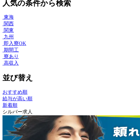
人気の条件から検索
東海
関西
関東
九州
即入寮OK
期間工
寮あり
高収入
並び替え
おすすめ順
給与が高い順
新着順
シルバー求人