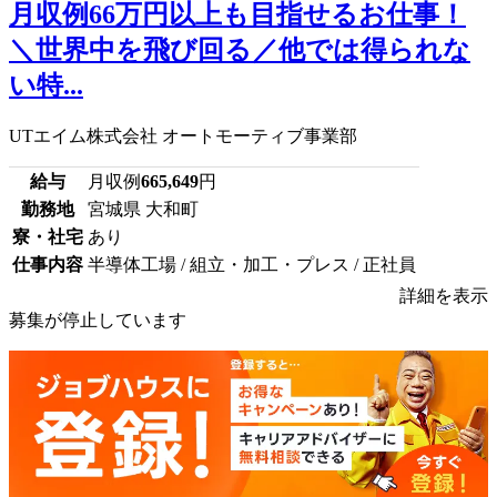
月収例66万円以上も目指せるお仕事！
＼世界中を飛び回る／他では得られな
い特...
UTエイム株式会社 オートモーティブ事業部
給与
月収例
665,649
円
勤務地
宮城県 大和町
寮・社宅
あり
仕事内容
半導体工場 / 組立・加工・プレス / 正社員
詳細を表示
募集が停止しています