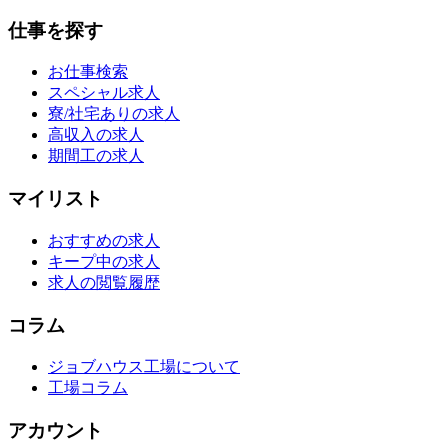
仕事を探す
お仕事検索
スペシャル求人
寮/社宅ありの求人
高収入の求人
期間工の求人
マイリスト
おすすめの求人
キープ中の求人
求人の閲覧履歴
コラム
ジョブハウス工場について
工場コラム
アカウント