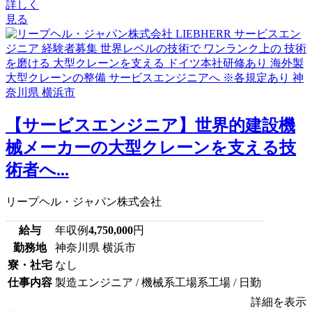
詳しく
見る
【サービスエンジニア】世界的建設機
械メーカーの大型クレーンを支える技
術者へ...
リープヘル・ジャパン株式会社
給与
年収例
4,750,000
円
勤務地
神奈川県 横浜市
寮・社宅
なし
仕事内容
製造エンジニア / 機械系工場系工場 / 日勤
詳細を表示