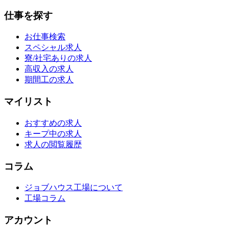
仕事を探す
お仕事検索
スペシャル求人
寮/社宅ありの求人
高収入の求人
期間工の求人
マイリスト
おすすめの求人
キープ中の求人
求人の閲覧履歴
コラム
ジョブハウス工場について
工場コラム
アカウント