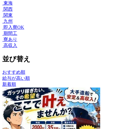
東海
関西
関東
九州
即入寮OK
期間工
寮あり
高収入
並び替え
おすすめ順
給与が高い順
新着順