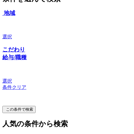
地域
選択
こだわり
給与/職種
選択
条件クリア
この条件で検索
人気の条件から検索