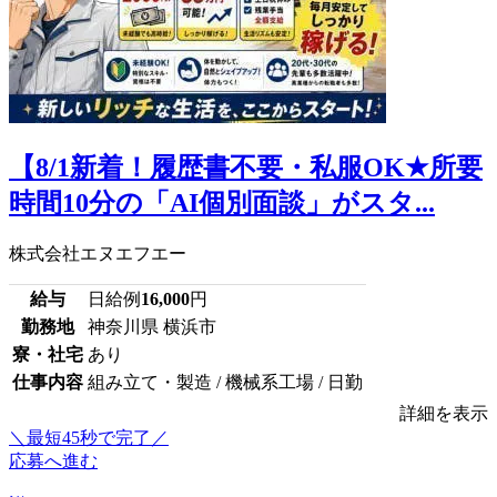
【8/1新着！履歴書不要・私服OK★所要
時間10分の「AI個別面談」がスタ...
株式会社エヌエフエー
給与
日給例
16,000
円
勤務地
神奈川県 横浜市
寮・社宅
あり
仕事内容
組み立て・製造 / 機械系工場 / 日勤
詳細を表示
＼最短45秒で完了／
応募へ進む