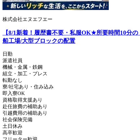
株式会社エヌエフエー
【8/1新着！履歴書不要・私服OK★所要時間10分
船工場/大型ブロックの配置
日勤
派遣社員
機械・金属・鉄鋼
組立・加工・プレス
転勤なし
寮/社宅あり・住み込み
即入寮OK
資格取得支援あり
赴任旅費の補助あり
引越費用の補助あり
社会保険完備
土日休み
高卒歓迎
フリーター歓迎