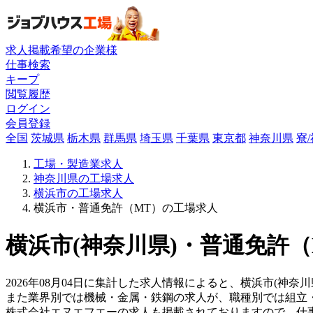
求人掲載希望の企業様
仕事検索
キープ
閲覧履歴
ログイン
会員登録
全国
茨城県
栃木県
群馬県
埼玉県
千葉県
東京都
神奈川県
寮
工場・製造業求人
神奈川県の工場求人
横浜市の工場求人
横浜市・普通免許（MT）の工場求人
横浜市(神奈川県)・普通免許（
2026年08月04日に集計した求人情報によると、横浜市(神奈川
また業界別では機械・金属・鉄鋼の求人が、職種別では組立
株式会社エヌエフエーの求人も掲載されておりますので、仕