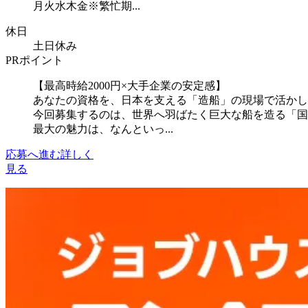
月火水木金※繁忙期...
休日
土日休み
PRポイント
【最高時給2000円×大手企業の安定感】
あなたの資格を、日本を支える「造船」の現場で活かし
今回募集するのは、世界へ羽ばたく巨大な船を造る「国
最大の魅力は、なんといっ...
応募へ進む
詳しく
見る