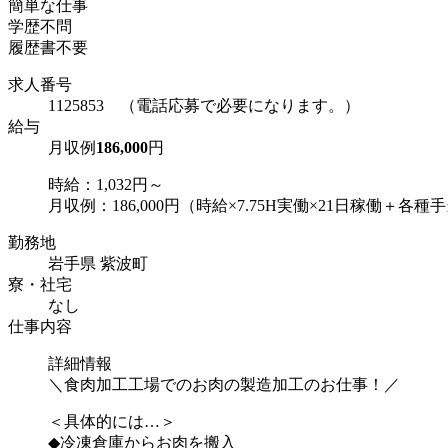
簡単な仕事
学歴不問
履歴書不要
求人番号
1125853 （電話応募で必要になります。）
給与
月収例
186,000
円
時給：1,032円～
月収例：186,000円（時給×7.75H実働×21日稼働＋各種
勤務地
岩手県 紫波町
寮・社宅
なし
仕事内容
詳細情報
＼食肉加工工場でのお肉の製造加工のお仕事！／
＜具体的には…＞
◆冷凍倉庫からお肉を搬入