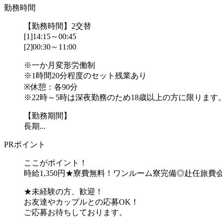
勤務時間
【勤務時間】2交替
[1]14:15～00:45
[2]00:30～11:00
※一か月変形労働制
※1時間20分程度のセット残業あり
※休憩：各90分
※22時～5時は深夜勤務のため18歳以上の方に限ります
【勤務期間】
長期...
PRポイント
ここがポイント！
時給1,350円★寮費無料！ワンルーム寮完備◎赴任旅費
★未経験の方、歓迎！
お友達やカップルとの応募OK！
ご応募お待ちしております。