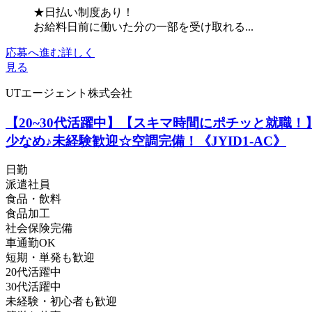
★日払い制度あり！
お給料日前に働いた分の一部を受け取れる...
応募へ進む
詳しく
見る
UTエージェント株式会社
【20~30代活躍中】【スキマ時間にポチッと就職
少なめ♪未経験歓迎☆空調完備！《JYID1-AC》
日勤
派遣社員
食品・飲料
食品加工
社会保険完備
車通勤OK
短期・単発も歓迎
20代活躍中
30代活躍中
未経験・初心者も歓迎