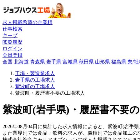
求人掲載希望の企業様
仕事検索
キープ
閲覧履歴
ログイン
会員登録
全国
北海道
青森県
岩手県
宮城県
秋田県
山形県
福島県
寮/
工場・製造業求人
岩手県の工場求人
紫波町の工場求人
紫波町・履歴書不要の工場求人
紫波町(岩手県)・履歴書不要の
2026年08月04日に集計した求人情報によると、紫波町(岩手
また業界別では食品・飲料の求人が、職種別では食品加工の
株式会社綜合キャリアオプションの求人も掲載されておりま