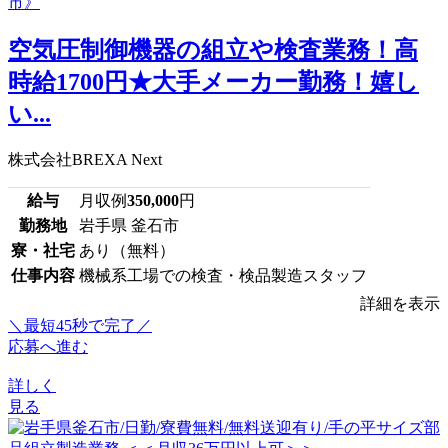
空気圧制御機器の組立や検査業務！高
時給1700円★大手メーカー勤務！嬉し
い...
株式会社BREXA Next
給与
月収例
350,000
円
勤務地
岩手県 釜石市
寮・社宅
あり（無料）
仕事内容
機械系工場での検査・検品製造スタッフ
詳細を表示
＼最短45秒で完了／
応募へ進む
詳しく
見る