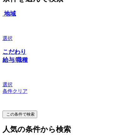
地域
選択
こだわり
給与/職種
選択
条件クリア
この条件で検索
人気の条件から検索