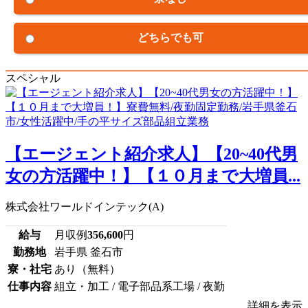
どちらでも可
スペシャル
【エージェント紹介求人】【20~40代男
女の方活躍中！】【１０月まで大増員...
株式会社ワールドインテック(A)
給与
月収例
356,600
円
勤務地
岩手県 釜石市
寮・社宅
あり（無料）
仕事内容
組立・加工 / 電子部品系工場 / 夜勤
詳細を表示