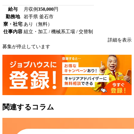
給与
月収例
350,000
円
勤務地
岩手県 釜石市
寮・社宅
あり（無料）
仕事内容
組立・加工 / 機械系工場 / 交替制
詳細を表示
募集が停止しています
関連するコラム