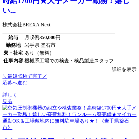
時給1700円★大手メーカー勤務！嬉し
い...
株式会社BREXA Next
給与
月収例
350,000
円
勤務地
岩手県 釜石市
寮・社宅
あり（無料）
仕事内容
機械系工場での検査・検品製造スタッフ
詳細を表示
＼最短45秒で完了／
応募へ進む
詳しく
見る