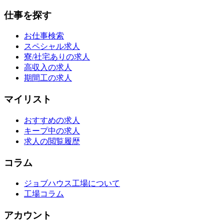
仕事を探す
お仕事検索
スペシャル求人
寮/社宅ありの求人
高収入の求人
期間工の求人
マイリスト
おすすめの求人
キープ中の求人
求人の閲覧履歴
コラム
ジョブハウス工場について
工場コラム
アカウント