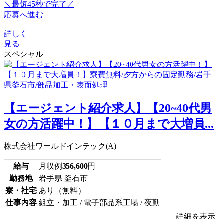
＼最短45秒で完了／
応募へ進む
詳しく
見る
スペシャル
【エージェント紹介求人】【20~40代男
女の方活躍中！】【１０月まで大増員...
株式会社ワールドインテック(A)
給与
月収例
356,600
円
勤務地
岩手県 釜石市
寮・社宅
あり（無料）
仕事内容
組立・加工 / 電子部品系工場 / 夜勤
詳細を表示