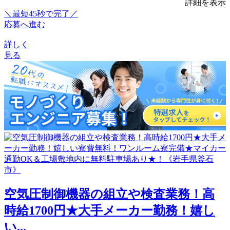
詳細を表示
＼最短45秒で完了／
応募へ進む
詳しく
見る
空気圧制御機器の組立や検査業務！高
時給1700円★大手メーカー勤務！嬉し
い...