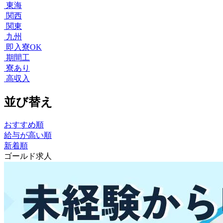
東海
関西
関東
九州
即入寮OK
期間工
寮あり
高収入
並び替え
おすすめ順
給与が高い順
新着順
ゴールド求人