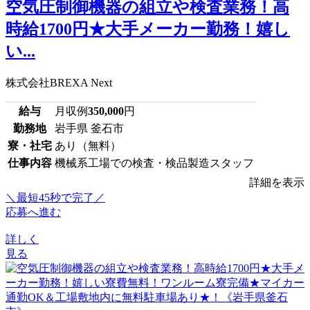
空気圧制御機器の組立や検査業務！高
時給1700円★大手メーカー勤務！嬉し
い...
株式会社BREXA Next
給与
月収例
350,000
円
勤務地
岩手県 釜石市
寮・社宅
あり（無料）
仕事内容
機械系工場での検査・検品製造スタッフ
詳細を表示
＼最短45秒で完了／
応募へ進む
詳しく
見る