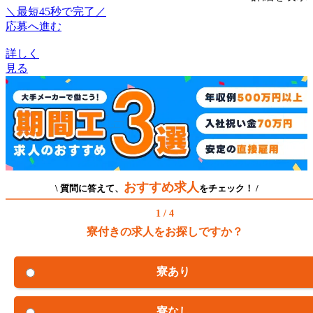
＼最短45秒で完了／
応募へ進む
詳しく
見る
おすすめ求人
\ 質問に答えて、
をチェック！ /
1 / 4
寮付きの求人をお探しですか？
寮あり
寮なし