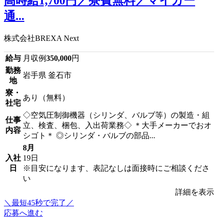
高時給1,700円／寮費無料／マイカー
通...
株式会社BREXA Next
給与
月収例
350,000
円
勤務
岩手県 釜石市
地
寮・
あり（無料）
社宅
◇空気圧制御機器（シリンダ、バルブ等）の製造・組
仕事
立、検査、梱包、入出荷業務◇ ＊大手メーカーでおオ
内容
シゴト＊ ◎シリンダ・バルブの部品...
8月
入社
19日
日
※目安になります、表記なしは面接時にご相談くださ
い
詳細を表示
＼最短45秒で完了／
応募へ進む