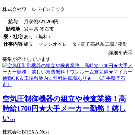
株式会社ワールドインテック
給与
月収例
327,200
円
勤務地
岩手県 釜石市
寮・社宅
あり（無料）
仕事内容
組立・マシンオペレータ / 電子部品系工場 / 夜勤
詳細を表示
募集が停止しています
空気圧制御機器の組立や検査業務！高
時給1700円★大手メーカー勤務！嬉し
い...
株式会社BREXA Next