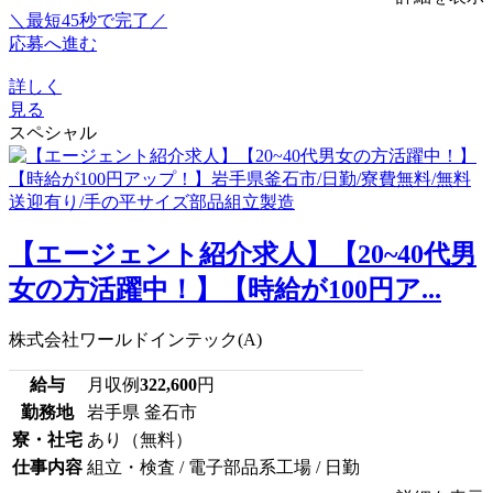
＼最短45秒で完了／
応募へ進む
詳しく
見る
スペシャル
【エージェント紹介求人】【20~40代男
女の方活躍中！】【時給が100円ア...
株式会社ワールドインテック(A)
給与
月収例
322,600
円
勤務地
岩手県 釜石市
寮・社宅
あり（無料）
仕事内容
組立・検査 / 電子部品系工場 / 日勤