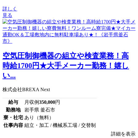
詳しく
見る
空気圧制御機器の組立や検査業務！高
時給1700円★大手メーカー勤務！嬉し
い...
株式会社BREXA Next
給与
月収例
350,000
円
勤務地
岩手県 釜石市
寮・社宅
あり（無料）
仕事内容
組立・加工 / 機械系工場 / 交替制
詳細を表示