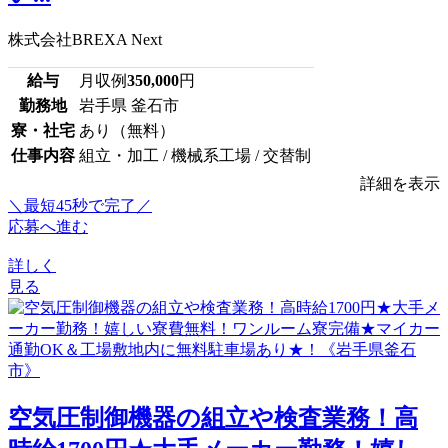
株式会社BREXA Next
給与
月収例
350,000
円
勤務地
岩手県 釜石市
寮・社宅
あり（無料）
仕事内容
組立・加工 / 機械系工場 / 交替制
詳細を表示
＼最短45秒で完了／
応募へ進む
詳しく
見る
空気圧制御機器の組立や検査業務！高