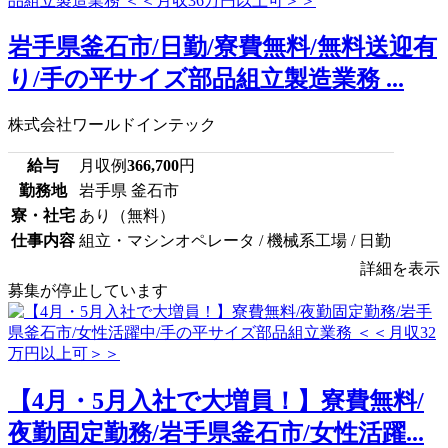
岩手県釜石市/日勤/寮費無料/無料送迎有
り/手の平サイズ部品組立製造業務 ...
株式会社ワールドインテック
給与
月収例
366,700
円
勤務地
岩手県 釜石市
寮・社宅
あり（無料）
仕事内容
組立・マシンオペレータ / 機械系工場 / 日勤
詳細を表示
募集が停止しています
【4月・5月入社で大増員！】寮費無料/
夜勤固定勤務/岩手県釜石市/女性活躍...